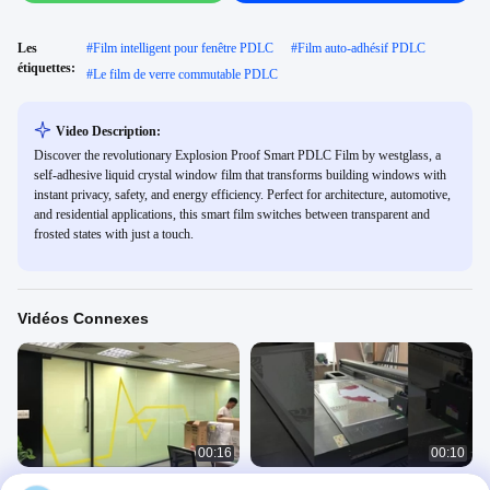
Les
#
Film intelligent pour fenêtre PDLC
#
Film auto-adhésif PDLC
étiquettes:
#
Le film de verre commutable PDLC
Video Description:
Discover the revolutionary Explosion Proof Smart PDLC Film by westglass, a
self-adhesive liquid crystal window film that transforms building windows with
instant privacy, safety, and energy efficiency. Perfect for architecture, automotive,
and residential applications, this smart film switches between transparent and
frosted states with just a touch.
Vidéos Connexes
00:16
00:10
Film intelligent personnalisé
Film intelligent personnalisé imprimé