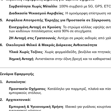
Συμβατότητα Χωρίς Μέταλλο
: 100% συμβατό με 5G, GPS, ETC 
Διαδικασία Ψεκασμού Ακριβείας
: Η ομοιόμορφη επίστρωση να
5.
Ασφάλεια Αποτροπής Έκρηξης για Προστασία σε Σύγκρουση
Ενισχυμένη Αντοχή σε Κρούση
: Το στρώμα κόλλας υψηλής αντ
των κινδύνων πιτσιλίσματος κατά 90% σε ατυχήματα.
2H Αντοχή στις Γρατσουνιές
: Αντέχει σε μικρές εκδορές από χα
6.
Οικολογικά Φιλικό & Μακράς Διάρκειας Ανθεκτικότητα
Υλικά Χωρίς Τοξίνες
: Χωρίς φορμαλδεΰδη, βενζόλιο και πτητικές
Χημική Αντοχή
: Αντιστέκεται στην όξινη βροχή και τα καθαριστι
Σενάρια Εφαρμογής
1.
Αυτοκίνητα:
Προστασία Οχήματος
: Κατάλληλο για παρμπρίζ, πλαϊνά και π
εμπορικούς στόλους.
2.
Αρχιτεκτονικά:
Εμπορική & Υγειονομική Χρήση
: Ιδανικό για γυάλινες κουρτί
ενεργειακού κόστους.