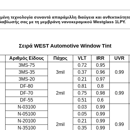
νη τεχνολογία συναντά απαράμιλλη διαύγεια και ανθεκτικότητ
ιαβίωσής σας με τη μεμβράνη νανοκεραμικού Westglass 1LPY.
Σειρά WEST Automotive Window Tint
Αριθμός Είδους
Πάχος
VLT
IRR
UVR
3MS-75
0.72
0.95
υ
3MS-35
3mil
0.37
0.96
0.99
3MS-20
0.21
0.97
DF-80
0.81
0.8
υ
DF-70
2mil
0.75
0.98
0.99
DF-55
0.51
0.6
N-03100
0.03
0.99
N-05100
0.05
0.99
N-20100
0.21
0.99
2mil
0.99
N-35100
0.35
0.99