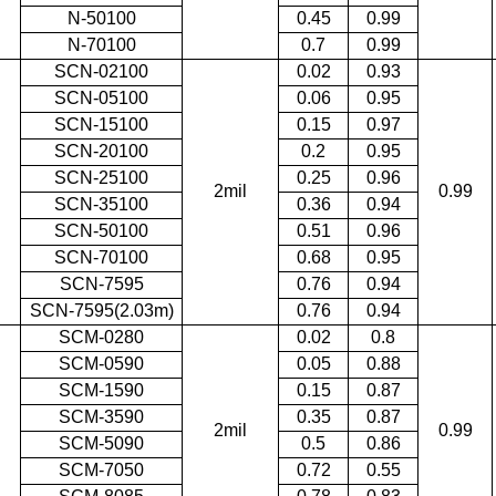
N-50100
0.45
0.99
N-70100
0.7
0.99
SCN-02100
0.02
0.93
SCN-05100
0.06
0.95
SCN-15100
0.15
0.97
SCN-20100
0.2
0.95
SCN-25100
0.25
0.96
2mil
0.99
SCN-35100
0.36
0.94
SCN-50100
0.51
0.96
SCN-70100
0.68
0.95
SCN-7595
0.76
0.94
SCN-7595(2.03m
)
0.76
0.94
SCM-0280
0.02
0.8
SCM-0590
0.05
0.88
SCM-1590
0.15
0.87
SCM-3590
0.35
0.87
2mil
0.99
SCM-5090
0.5
0.86
SCM-7050
0.72
0.55