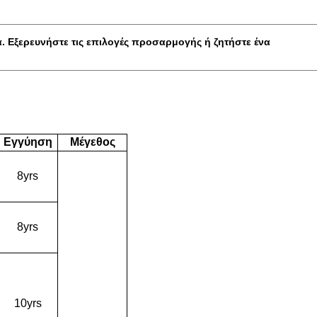
α.
Εξερευνήστε τις επιλογές προσαρμογής
ή
ζητήστε ένα
Εγγύηση
Μέγεθος
8yrs
8yrs
10yrs