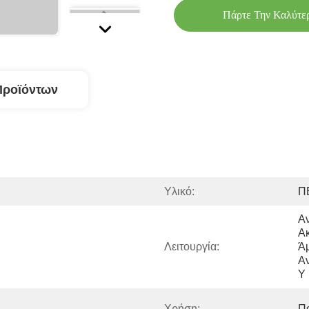
Πάρτε Την Καλύτε
Προϊόντων
Υλικό:
Π
Αν
Ακ
Λειτουργία:
Άμ
Αν
Υ
Χρήση:
Π