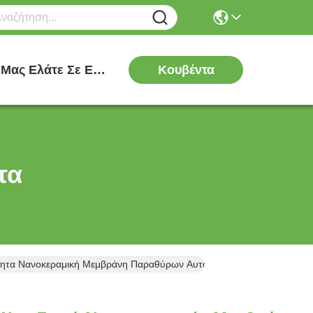
Κουβέντα
Μας Ελάτε Σε Επαφή Με
τα
ότητα Νανοκεραμική Μεμβράνη Παραθύρων Αυτοκινήτου Solar Film