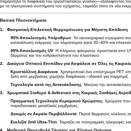
παράλληλα τη διαφάνεια του εργοστασιακού γυαλιού—εξαλείφοντας την
με τα ηλεκτρονικά συστήματα του οχήματος, ταιριάζει τόσο σε νέα ενερ
Βασικά Πλεονεκτήματα
1.
Φασματική-Επιλεκτική Θερμομόνωση για Μέγιστη Απόδοση
90% Αποκλεισμός Υπέρυθρων
: Τα νανοκεραμικά στρώματα ανα
κατανάλωση ενέργειας του κλιματισμού κατά 30–40% και επεκτείν
99% Αποκλεισμός UV
: Η πλήρους φάσματος προστασία από UVA
δέρματος και την ευθραυστότητα του πλαστικού.
2.
Διαύγεια Οπτικού Επιπέδου για Ασφάλεια σε Όλες τις Καιρικέ
Κρυστάλλινη Διαφάνεια
: Χρησιμοποιεί ένα υπόστρωμα PET οπτι
ζάλη από μεμβράνες χαμηλής διαφάνειας—ιδανικό για παρμπρίζ.
Τεχνολογία κατά της Αντανάκλασης
: Μειώνει την αντανάκλαση
3.
Χρωματικά Σταθερό & Ανθεκτικό στις Καιρικές Συνθήκες Αερο
Πραγματική Τεχνολογία Κεραμικού Χρώματος
: Χρώματα που 
παραδοσιακές μεταλλικές μεμβράνες.
Δοκιμές σε Ακραία Περιβάλλοντα
: Περνά θερμικούς κύκλους 
Ευελιξία 2mil Ultra-Thin
: Ταιριάζει σε πανοραμικές ηλιοροφές 
4.
Μηδενική Παρεμβολή Σήματος για Έξυπνα Οχήματα