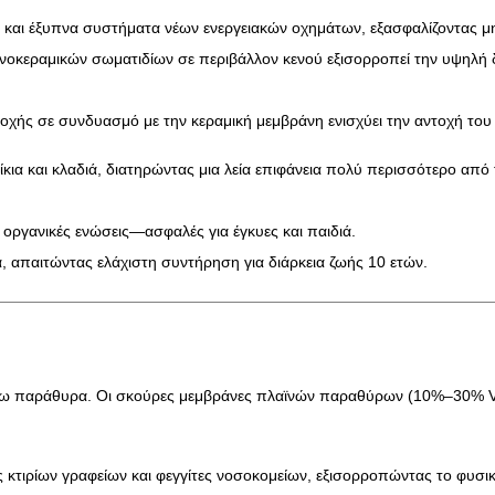
και έξυπνα συστήματα νέων ενεργειακών οχημάτων, εξασφαλίζοντας μ
νοκεραμικών σωματιδίων σε περιβάλλον κενού εξισορροπεί την υψηλή δ
οχής σε συνδυασμό με την κεραμική μεμβράνη ενισχύει την αντοχή το
λίκια και κλαδιά, διατηρώντας μια λεία επιφάνεια πολύ περισσότερο από
 οργανικές ενώσεις—ασφαλές για έγκυες και παιδιά.
κά, απαιτώντας ελάχιστη συντήρηση για διάρκεια ζωής 10 ετών.
ίσω παράθυρα. Οι σκούρες μεμβράνες πλαϊνών παραθύρων (10%–30% VLT
νες κτιρίων γραφείων και φεγγίτες νοσοκομείων, εξισορροπώντας το φυ