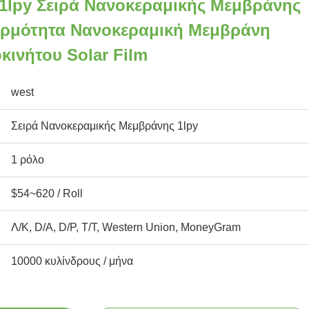
 1lpy Σειρά Νανοκεραμικής Μεμβράνης
ερμότητα Νανοκεραμική Μεμβράνη
ινήτου Solar Film
west
Σειρά Νανοκεραμικής Μεμβράνης 1lpy
1 ρόλο
$54~620 / Roll
Λ/Κ, D/A, D/P, T/T, Western Union, MoneyGram
10000 κυλίνδρους / μήνα