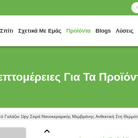
Σπίτι
Σχετικά Με Εμάς
Προϊόντα
Blogs
Λύσεις
επτομέρειες Για Τα Προϊόν
τό Γαλάζιο 1lpy Σειρά Νανοκεραμικής Μεμβράνης Ανθεκτική Στη Θερμ