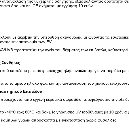
 αντανάκλαση της νυχτερινής οδήγησης, εξασφαλίζοντας ορατότητα σε
γειακά όσο και σε ICE οχήματα, με εγγύηση 10 ετών.
κλούν με ακρίβεια την υπέρυθρη ακτινοβολία, μειώνοντας τις εσωτερικέ
οντας την αυτονομία των EV.
/UVB προστατεύει την υγεία του δέρματος των επιβατών, καθυστερεί 
ς Συνθήκες
κού επιπέδου με επιστρώσεις χαμηλής ανάκλασης για να ταιριάζει με τ
 από το άμεσο ηλιακό φως και την αντανάκλαση του χιονιού, ενισχύοντ
διαστημικού Επιπέδου
προέρχονται από εγγενή κεραμικά σωματίδια, αποφεύγοντας την οξείδωσ
από -40°C έως 80°C και δοκιμές γήρανσης UV ισοδύναμες με 10 χρόνι
και καμπύλα γυαλιά απρόσκοπτα με εγκατάσταση χωρίς φυσαλίδες.