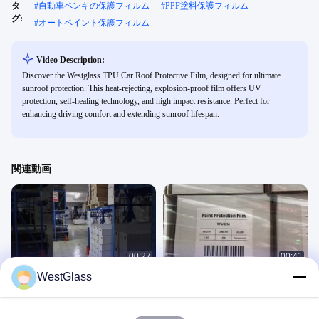
タ
#
自動車ペンキの保護フィルム
#
PPF塗料保護フィルム
グ:
#
オートペイント保護フィルム
Video Description:
Discover the Westglass TPU Car Roof Protective Film, designed for ultimate
sunroof protection. This heat-rejecting, explosion-proof film offers UV
protection, self-healing technology, and high impact resistance. Perfect for
enhancing driving comfort and extending sunroof lifespan.
関連動画
00:27
00:41
WestGlass
車のペンキの保護フィルム
車のペンキの保護フィルム
6.Car Paint Protection Film
6.Car Paint Protection Film
July 28, 2025
July 28, 2025