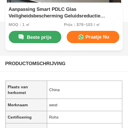
Aanpassing Smart PDLC Glas
Veiligheidsbescherming Geluidsreductie
Vloeibare kristal gelaagd glas
MOQ：1 ㎡
Prijs：$78~103 / ㎡
Praatje Nu
Beste prijs
PRODUCTOMSCHRIJVING
Plaats van
China
herkomst
Merknaam
west
Certificering
Rohs