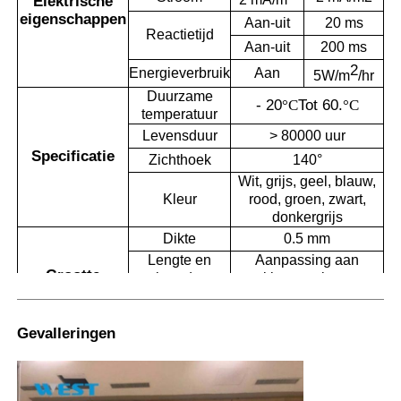
Elektrische
eigenschappen
Aan-uit
20 ms
Reactietijd
Aan-uit
200 ms
2
Energieverbruik
Aan
5W/m
/hr
Duurzame
- 20
°C
Tot 60.
°C
temperatuur
Levensduur
> 80000 uur
Specificatie
Zichthoek
140°
Wit, grijs, geel, blauw,
Kleur
rood, groen, zwart,
donkergrijs
Dikte
0.5 mm
Lengte en
Aanpassing aan
Grootte
breedte
klantvereisten
Grootte van het
200 mm*300 mm of
monster
andere
Gevalleringen
Handmatige schakelaar,
spraakbesturing, afstandsbediening,
Controlemodus
kan worden gecombineerd volgens de
behoeften van de klant