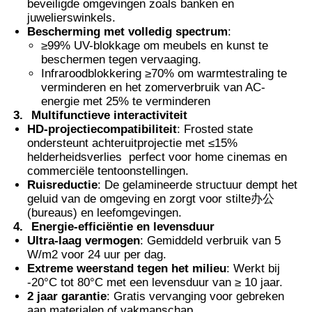
beveiligde omgevingen zoals banken en
juwelierswinkels.
Bescherming met volledig spectrum
:
≥99% UV-blokkage om meubels en kunst te
beschermen tegen vervaaging.
Infraroodblokkering ≥70% om warmtestraling te
verminderen en het zomerverbruik van AC-
energie met 25% te verminderen
3.
Multifunctieve interactiviteit
HD-projectiecompatibiliteit
: Frosted state
ondersteunt achteruitprojectie met ≤15%
helderheidsverlies  perfect voor home cinemas en
commerciële tentoonstellingen.
Ruisreductie
: De gelamineerde structuur dempt het
geluid van de omgeving en zorgt voor stilte
办公
(bureaus) en leefomgevingen.
4.
Energie-efficiëntie en levensduur
Ultra-laag vermogen
: Gemiddeld verbruik van 5
W/m2 voor 24 uur per dag.
Extreme weerstand tegen het milieu
: Werkt bij
-20°C tot 80°C met een levensduur van ≥ 10 jaar.
2 jaar garantie
: Gratis vervanging voor gebreken
aan materialen of vakmanschap.