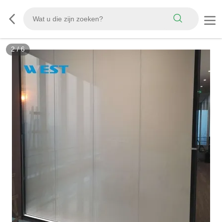
3
/
6