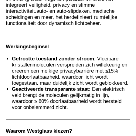
integreert veiligheid, privacy en slimme
interactiviteit.auto- en auto-slipdaken, medische
scheidingen en meer, het herdefinieert ruimtelijke
Fabrieksreis
functionaliteit door dynamisch lichtbeheer.
Kwaliteitscontrole
Werkingsbeginsel
Contacteer ons
Gefrostte toestand zonder stroom
: Vloeibare
kristallenmoleculen verspreiden zich willekeurig en
creëren een melkige privacybarrière met ≤15%
nieuws
lichtdoorlaatbaarheid, waardoor licht wordt
toegestaan, maar duidelijk zicht wordt geblokkeerd.
Geactiveerde transparante staat
: Een elektrisch
Alle Gevallen
veld brengt de moleculen gelijkmatig in lijn,
waardoor ≥ 80% doorlaatbaarheid wordt hersteld
voor onbelemmerd zicht.
Vraag een offerte aan
Waarom Westglass kiezen?
De Beschermingsfilm van de autoverf