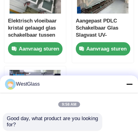
Elektrisch vloeibaar
Aangepast PDLC
kristal gelaagd glas
Schakelbaar Glas
schakelbaar tussen
Slagvast UV-
transparante en matte
bescherming
Aanvraag sturen
Aanvraag sturen
toestand
Geluidsreductie
WestGlass
9:58 AM
Good day, what product are you looking 
for?
Slagvastheid Smart
PDLC Glas