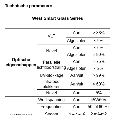
Technische parameters
West Smart Glass Series
Aan
> 83%
VLT
Afgesloten
< 5%
Aan
< 6%
Nevel
Afgesloten
> 90%
Optische
Aan
> 75%
Parallelle
eigenschappen
lichtdoorstraling
Afgesloten
< 2%
UV-blokkage
Aan/uit
> 99%
Infrarood
Aan/uit
> 60%
blokkeren
Nevel
Aan
5%
Werkspanning
Aan
45V/60V
Frequenties
Aan
50 tot 60 Hz
2
Stroom
2 mA/m2
2 mA/m