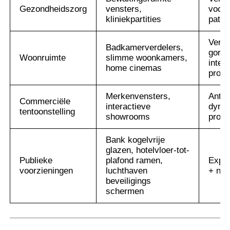
Gezondheidszorg
vensters,
voor
kliniekpartities
patië
Verva
Badkamerverdelers,
gordi
Woonruimte
slimme woonkamers,
intera
home cinemas
proje
Merkenvensters,
Anti-
Commerciële
interactieve
dyna
tentoonstelling
showrooms
proje
Bank kogelvrije
glazen, hotelvloer-tot-
Publieke
plafond ramen,
Explo
voorzieningen
luchthaven
+ noo
beveiligings
schermen