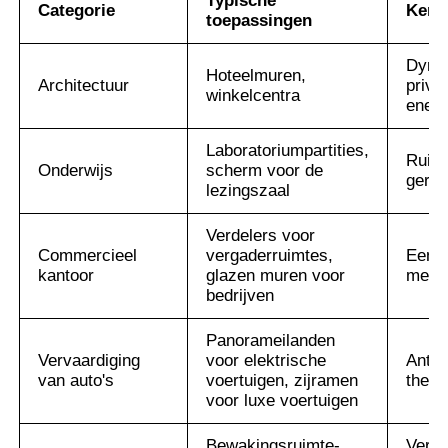
Typische
Categorie
Kern
toepassingen
Dyna
Hoteelmuren,
Architectuur
priva
winkelcentra
energ
Laboratoriumpartities,
Ruisr
Onderwijs
scherm voor de
geric
lezingszaal
Verdelers voor
Commercieel
vergaderruimtes,
Een-t
kantoor
glazen muren voor
met na
bedrijven
Panorameilanden
Vervaardiging
voor elektrische
Anti-
van auto's
voertuigen, zijramen
therm
voor luxe voertuigen
Bewakingsruimte-
Verwi