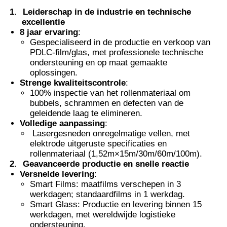
1.
Leiderschap in de industrie en technische
excellentie
Smart PDLC film
8 jaar ervaring
:
Gespecialiseerd in de productie en verkoop van
PDLC-film/glas, met professionele technische
Heldere Nano Keramische Tint
ondersteuning en op maat gemaakte
oplossingen.
Strenge kwaliteitscontrole
:
Fotochrome Folie
100% inspectie van het rollenmateriaal om
bubbels, schrammen en defecten van de
geleidende laag te elimineren.
Verf voor auto's
Volledige aanpassing
:
Lasergesneden onregelmatige vellen, met
elektrode uitgeruste specificaties en
rollenmateriaal (1,52m×15m/30m/60m/100m).
Smart pdlc glas
2.
Geavanceerde productie en snelle reactie
Versnelde levering
:
Smart Films: maatfilms verschepen in 3
PNLC-film
werkdagen; standaardfilms in 1 werkdag.
Smart Glass: Productie en levering binnen 15
werkdagen, met wereldwijde logistieke
Gelaagde glazen PVB-tussenlaag
ondersteuning.