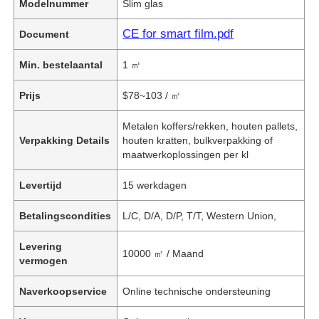
Modelnummer
Slim glas
CE for smart film.pdf
Document
Min. bestelaantal
1 ㎡
Prijs
$78~103 / ㎡
Metalen koffers/rekken, houten pallets,
Verpakking Details
houten kratten, bulkverpakking of
maatwerkoplossingen per kl
Levertijd
15 werkdagen
Betalingscondities
L/C, D/A, D/P, T/T, Western Union,
Levering
10000 ㎡ / Maand
vermogen
Naverkoopservice
Online technische ondersteuning