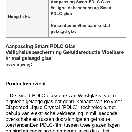
Aanpassing Smart PDLC Glas
,
Veiligheidsbescherming Smart
PDLC-glas
Hoog licht:
,
Ruisreductie Vloeibare kristal
gelaagd glas
Aanpassing Smart PDLC Glas
Veiligheidsbescherming Geluidsreductie Vloeibare
kristal gelaagd glas
beschrijving:
Productoverzicht
Thuis
De Smart PDLC-glasserie van Westglass is een
hightech gelaagd glas dat gebruikmaakt van Polymer
Dispersed Liquid Crystal (PDLC) -technologie.met
Producten
behulp van elektrische veldregeling in milliseconde
overschakelen tussen doorzichtige en gefrostte
toestandenEen PDLC-film tussen twee glazen lagen
Over ons
en binding onder hoge temperatuur en druk, het