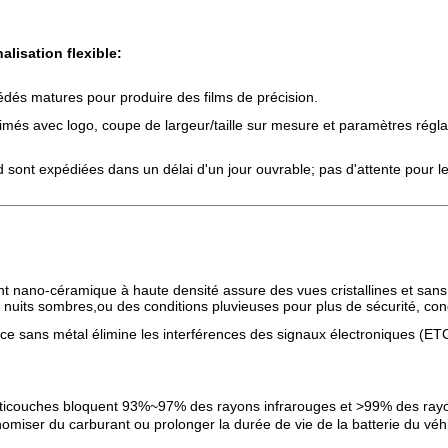
lisation flexible:
cédés matures pour produire des films de précision.
rimés avec logo, coupe de largeur/taille sur mesure et paramètres régla
sont expédiées dans un délai d'un jour ouvrable; pas d'attente pour les
t nano-céramique à haute densité assure des vues cristallines et sans d
les nuits sombres,ou des conditions pluvieuses pour plus de sécurité, co
e sans métal élimine les interférences des signaux électroniques (ETC, 
ticouches bloquent 93%~97% des rayons infrarouges et >99% des rayons
miser du carburant ou prolonger la durée de vie de la batterie du véhi