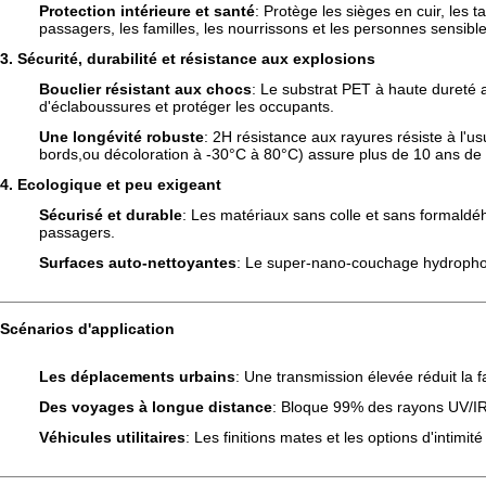
Protection intérieure et santé
: Protège les sièges en cuir, les 
passagers, les familles, les nourrissons et les personnes sensible
3. Sécurité, durabilité et résistance aux explosions
Bouclier résistant aux chocs
: Le substrat PET à haute dureté 
d'éclaboussures et protéger les occupants.
Une longévité robuste
: 2H résistance aux rayures résiste à l'u
bords,ou décoloration à -30°C à 80°C) assure plus de 10 ans de 
4. Ecologique et peu exigeant
Sécurisé et durable
: Les matériaux sans colle et sans formald
passagers.
Surfaces auto-nettoyantes
: Le super-nano-couchage hydrophobe
Scénarios d'application
Les déplacements urbains
: Une transmission élevée réduit la f
Des voyages à longue distance
: Bloque 99% des rayons UV/IR p
Véhicules utilitaires
: Les finitions mates et les options d'intimit