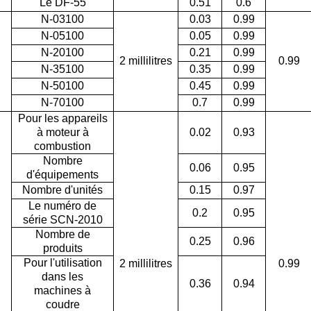
Le DF-55
0.51
0.6
N-03100
0.03
0.99
N-05100
0.05
0.99
N-20100
0.21
0.99
2 millilitres
0.99
N-35100
0.35
0.99
N-50100
0.45
0.99
N-70100
0.7
0.99
Pour les appareils
à moteur à
0.02
0.93
combustion
Nombre
0.06
0.95
d'équipements
Nombre d'unités
0.15
0.97
Le numéro de
0.2
0.95
série SCN-2010
Nombre de
0.25
0.96
produits
Pour l'utilisation
2 millilitres
0.99
dans les
0.36
0.94
machines à
coudre