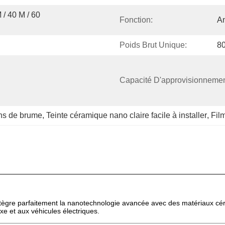
 / 40 M / 60 
Fonction:
An
Poids Brut Unique:
80
Capacité D'approvisionnemen
ins de brume
, 
Teinte céramique nano claire facile à installer
, 
Film
intègre parfaitement la nanotechnologie avancée avec des matériaux cér
e et aux véhicules électriques.