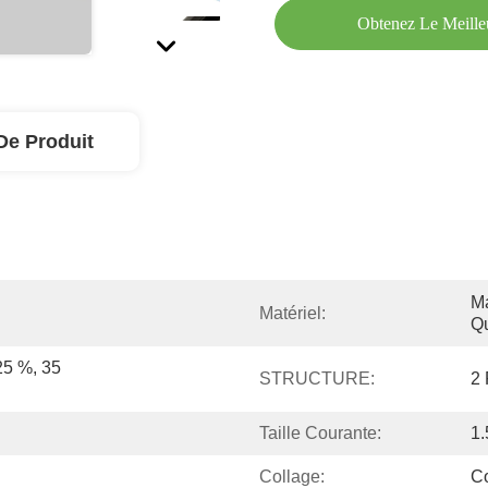
Obtenez Le Meille
De Produit
Ma
Matériel:
Qu
5 %, 35 
STRUCTURE:
2 
Taille Courante:
1.
Collage:
Co