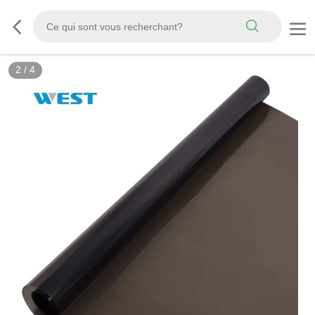
3
/
4