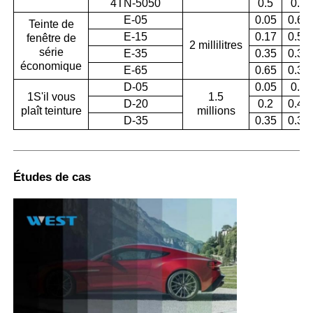
4TN-5050
0.5
0.6
E-05
0.05
0.62
Teinte de
E-15
0.17
0.53
fenêtre de
2 millilitres
série
E-35
0.35
0.35
économique
E-65
0.65
0.35
D-05
0.05
0.5
1S'il vous
1.5
D-20
0.2
0.41
plaît teinture
millions
D-35
0.35
0.36
Études de cas