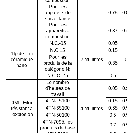
combustion
Pour les
appareils de
0.78
0.83
surveillance
Pour les
appareils à
0.87
0.45
combustion
N.C.-05
0.05
N.C.15
0.15
1lp de film
Pour les
céramique
2 millilitres
0.9
produits de la
0.35
nano
catégorie N:
N.C.O. 75
0.5
Le nombre
d'heures de
0.05
0.97
travail
4TN-15100
0.15
0.96
4MIL Film
4TN-35100
0.35
0.96
résistant à
4 millilitres
l'explosion
4TN-50100
0.5
0.95
4TN-7095: les
0.7
0.95
produits de base