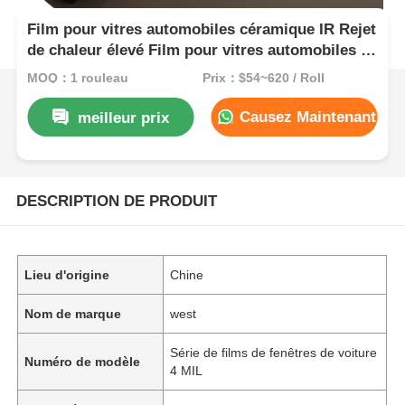
Film pour vitres automobiles céramique IR Rejet
de chaleur élevé Film pour vitres automobiles 99
% de blocage UV Teinte de vitre de voiture
MOQ：1 rouleau
Prix：$54~620 / Roll
Causez Maintenant
meilleur prix
DESCRIPTION DE PRODUIT
Lieu d'origine
Chine
Nom de marque
west
Série de films de fenêtres de voiture
Numéro de modèle
4 MIL