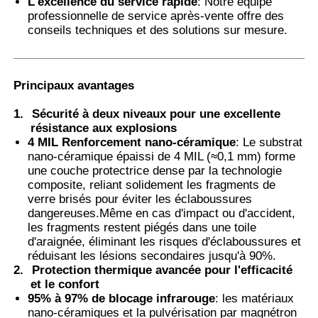
L'excellence du service rapide
: Notre équipe
professionnelle de service après-vente offre des
conseils techniques et des solutions sur mesure.
Le film PDLC intelligent
Tinte nano-céramique transparente
Principaux avantages
1.
Sécurité à deux niveaux pour une excellente
Film photochromique
résistance aux explosions
4 MIL Renforcement nano-céramique
: Le substrat
nano-céramique épaissi de 4 MIL (≈0,1 mm) forme
une couche protectrice dense par la technologie
Teinture pour vitres automobiles
composite, reliant solidement les fragments de
verre brisés pour éviter les éclaboussures
dangereuses.Même en cas d'impact ou d'accident,
Vidre pdlc intelligent
les fragments restent piégés dans une toile
d'araignée, éliminant les risques d'éclaboussures et
réduisant les lésions secondaires jusqu'à 90%.
Film PNLC
2.
Protection thermique avancée pour l'efficacité
et le confort
95% à 97% de blocage infrarouge
: les matériaux
Couche intermédiaire PVB de verre stratifié
nano-céramiques et la pulvérisation par magnétron