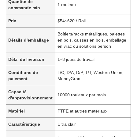
Quantité de
1 rouleau
commande min
Prix
$54~620 / Roll
Boîtiers/racks métalliques, palettes
Détails d'emballage
en bois, caisses en bois, emballage
en vrac ou solutions person
Délai de livraison
1~3 jours de travail
Conditions de
L/C, D/A, D/P, T/T, Western Union,
paiement
MoneyGram
Capacité
10000 rouleaux par mois
d'approvisionnement
Matériel
PTFE et autres matériaux
Caractéristique
Ultra clair