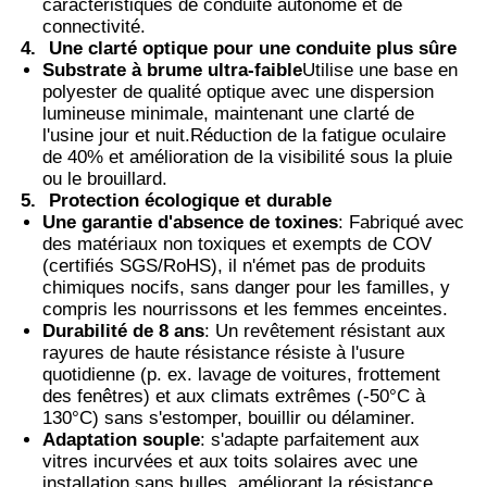
caractéristiques de conduite autonome et de
connectivité.
4.
Une clarté optique pour une conduite plus sûre
Substrate à brume ultra-faible
Utilise une base en
polyester de qualité optique avec une dispersion
lumineuse minimale, maintenant une clarté de
l'usine jour et nuit.Réduction de la fatigue oculaire
de 40% et amélioration de la visibilité sous la pluie
ou le brouillard.
5.
Protection écologique et durable
Une garantie d'absence de toxines
: Fabriqué avec
des matériaux non toxiques et exempts de COV
(certifiés SGS/RoHS), il n'émet pas de produits
chimiques nocifs, sans danger pour les familles, y
compris les nourrissons et les femmes enceintes.
Durabilité de 8 ans
: Un revêtement résistant aux
rayures de haute résistance résiste à l'usure
quotidienne (p. ex. lavage de voitures, frottement
des fenêtres) et aux climats extrêmes (-50°C à
130°C) sans s'estomper, bouillir ou délaminer.
Adaptation souple
: s'adapte parfaitement aux
vitres incurvées et aux toits solaires avec une
installation sans bulles, améliorant la résistance