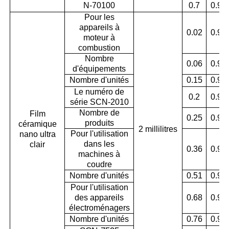
N-70100
0.7
0.99
Pour les
appareils à
0.02
0.93
moteur à
combustion
Nombre
0.06
0.95
d'équipements
Nombre d'unités
0.15
0.97
Le numéro de
0.2
0.95
série SCN-2010
Nombre de
Film
0.25
0.96
produits
céramique
2 millilitres
Pour l'utilisation
nano ultra
dans les
clair
0.36
0.94
machines à
coudre
Nombre d'unités
0.51
0.96
Pour l'utilisation
des appareils
0.68
0.95
électroménagers
Nombre d'unités
0.76
0.94