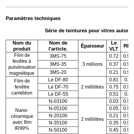
Paramètres techniques
Série de teintures pour vitres autom
Nom du
Nom de
Le
Épaisseur
RRI
produit
l'article.
VLT
Film de
3MS-75
0.72
0.95
fenêtre à
3MS-35
3 millions
0.37
0.96
pulvérisation
3MS-20
0.21
0.97
magnétique
Le DF-80
0.81
0.8
Film de
fenêtre
Le DF-70
2 millilitres
0.75
0.98
caméléon
Le DF-55
0.51
0.6
N-03100
0.03
0.99
N-05100
0.05
0.99
Nano-
N-20100
0.21
0.99
céramique
2 millilitres
avec film
N-35100
0.35
0.99
IR99%
N-50100
0.45
0.99