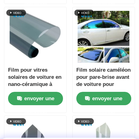
demande
demande
Film pour vitres
Film solaire caméléon
solaires de voiture en
pour pare-brise avant
nano-céramique à
de voiture pour
contrôle solaire et
rendre le verre
envoyer une
envoyer une
isolation thermique
brillant
élevée 1,52x30m,
demande
demande
teinté noir pour vitres
latérales et pare-brise