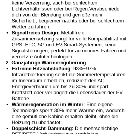
keine Verzerrung, auch bei schlechten
Lichtverhältnissen oder bei Regen.Verabschiede
Thermochromer PVB-Folie
dich von der Blendung und genieße mehr
Sicherheit., bequemer nachts oder bei schlechtem
Wetter zu fahren.
Signalfreies Design
: Metallfreie
Zusammensetzung sorgt für volle Kompatibilität mit
GPS, ETC, 5G und EV-Smart-Systemen, keine
Signalstörungen, perfekt für autonomes Fahren und
vernetzte Autotechnologien.
2. Ganzjährige Wärmeregulierung
Extreme Hitzeabstoßung
: 93%~97%
Infrarotblockierung senkt die Sommertemperaturen
im Innenraum erheblich, reduziert den AC-
Energieverbrauch um bis zu 30% und spart
Kraftstoff oder verlängert die Lebensdauer der EV-
Batterie.
Wärmeregeneration im Winter
: Eine eigene
Technologie sperrt 30% mehr Wärme ein, wodurch
eine gemütliche Kabine erhalten bleibt, ohne die
Heizung zu überlastet.
Doppelschicht-Dämmung
: Die mehrschichtige