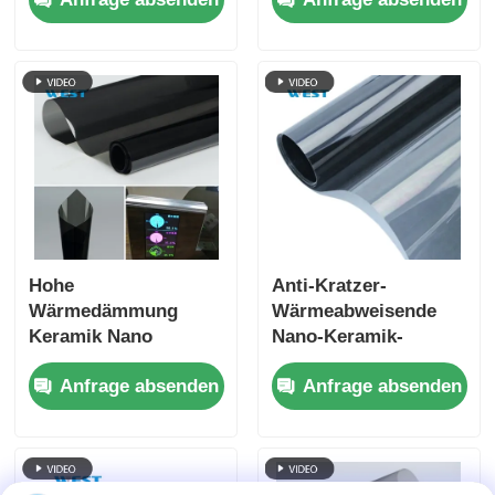
Hautsicherheit
ultraklarer Sicht
Innenraumschutz
Hohe
Anti-Kratzer-
Wärmedämmung
Wärmeabweisende
Keramik Nano
Nano-Keramik-
Fensterfarbe
Solarfolie UV-Schutz
Anfrage absenden
Anfrage absenden
Hautpflege Öko-
Elegantes Finish
freundliche
Fleckenbeständigkeit