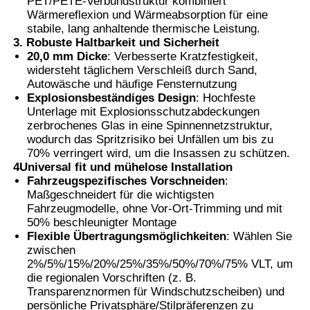
PET/PETE-Verbundstruktur kombiniert
Wärmereflexion und Wärmeabsorption für eine
stabile, lang anhaltende thermische Leistung.
3. Robuste Haltbarkeit und Sicherheit
20,0 mm Dicke
: Verbesserte Kratzfestigkeit,
widersteht täglichem Verschleiß durch Sand,
Autowäsche und häufige Fensternutzung
Explosionsbeständiges Design
: Hochfeste
Unterlage mit Explosionsschutzabdeckungen
zerbrochenes Glas in eine Spinnennetzstruktur,
wodurch das Spritzrisiko bei Unfällen um bis zu
70% verringert wird, um die Insassen zu schützen.
4Universal fit und mühelose Installation
Fahrzeugspezifisches Vorschneiden
:
Maßgeschneidert für die wichtigsten
Fahrzeugmodelle, ohne Vor-Ort-Trimming und mit
50% beschleunigter Montage
Flexible Übertragungsmöglichkeiten
: Wählen Sie
zwischen
2%/5%/15%/20%/25%/35%/50%/70%/75% VLT, um
die regionalen Vorschriften (z. B.
Transparenznormen für Windschutzscheiben) und
persönliche Privatsphäre/Stilpräferenzen zu