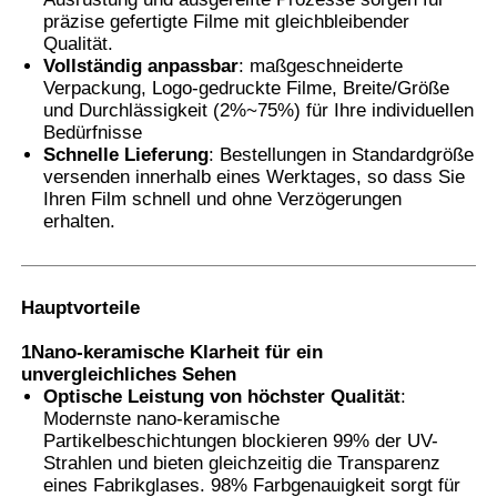
präzise gefertigte Filme mit gleichbleibender
Qualität.
Smart PDLC Film
Vollständig anpassbar
: maßgeschneiderte
Verpackung, Logo-gedruckte Filme, Breite/Größe
und Durchlässigkeit (2%~75%) für Ihre individuellen
Durchsichtige Nano-Keramikfarbe
Bedürfnisse
Schnelle Lieferung
: Bestellungen in Standardgröße
versenden innerhalb eines Werktages, so dass Sie
Fotochromfilm
Ihren Film schnell und ohne Verzögerungen
erhalten.
Farbe für Fahrzeugfenster
Hauptvorteile
Intelligentes Pdlc-Glas
1Nano-keramische Klarheit für ein
unvergleichliches Sehen
Optische Leistung von höchster Qualität
:
PNLC-Film
Modernste nano-keramische
Partikelbeschichtungen blockieren 99% der UV-
Strahlen und bieten gleichzeitig die Transparenz
Verbundglas-PVB-Zwischenschicht
eines Fabrikglases. 98% Farbgenauigkeit sorgt für