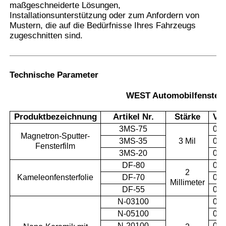
maßgeschneiderte Lösungen,
Installationsunterstützung oder zum Anfordern von
Mustern, die auf die Bedürfnisse Ihres Fahrzeugs
zugeschnitten sind.
Technische Parameter
WEST Automobilfensterf
Produktbezeichnung
Artikel Nr.
Stärke
VL
3MS-75
0.7
Magnetron-Sputter-
3MS-35
3 Mil
0.3
Fensterfilm
3MS-20
0.2
DF-80
0.8
2
Kameleonfensterfolie
DF-70
0.7
Millimeter
DF-55
0.5
N-03100
0.0
N-05100
0.0
N-20100
0.2