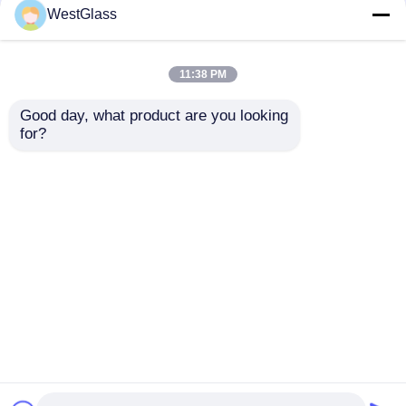
WestGlass
11:38 PM
Good day, what product are you looking 
for?
Ultraklare
Wärmeabstoßung
Sonnenkontroll-
Nano-keramische
Fenstertönung UV-
Fensterfarbe weniger
Abweisung
Nebel Anti-Glanz für
Anfrage absenden
Anfrage absenden
Anpassung zur
das Fahren
Reduzierung der
Augenbelastung
Startseite
Über uns
Kontakt
Desktop Site
Sitemap
Privacy policy
Qualität
Auto-Farben-Schutz-Film
China