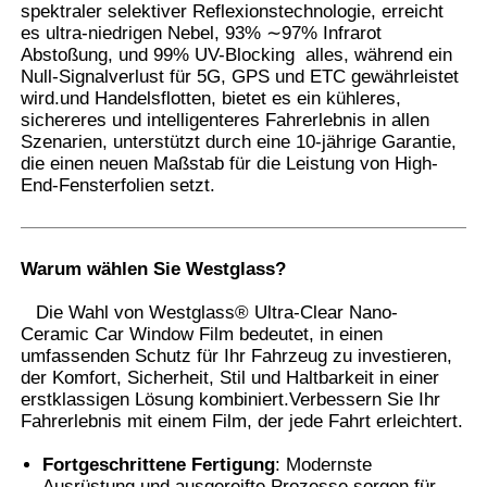
spektraler selektiver Reflexionstechnologie, erreicht
es ultra-niedrigen Nebel, 93% ∼97% Infrarot
Abstoßung, und 99% UV-Blocking  alles, während ein
Fabrik Tour
Null-Signalverlust für 5G, GPS und ETC gewährleistet
wird.und Handelsflotten, bietet es ein kühleres,
sichereres und intelligenteres Fahrerlebnis in allen
Qualitätskontrolle
Szenarien, unterstützt durch eine 10-jährige Garantie,
die einen neuen Maßstab für die Leistung von High-
End-Fensterfolien setzt.
Kontakt
Nachrichten
Warum wählen Sie Westglass?
Die Wahl von Westglass® Ultra-Clear Nano-
Ceramic Car Window Film bedeutet, in einen
Alle Fälle
umfassenden Schutz für Ihr Fahrzeug zu investieren,
der Komfort, Sicherheit, Stil und Haltbarkeit in einer
erstklassigen Lösung kombiniert.Verbessern Sie Ihr
Referenzen
Fahrerlebnis mit einem Film, der jede Fahrt erleichtert.
Fortgeschrittene Fertigung
: Modernste
Auto-Farben-Schutz-Film
Ausrüstung und ausgereifte Prozesse sorgen für