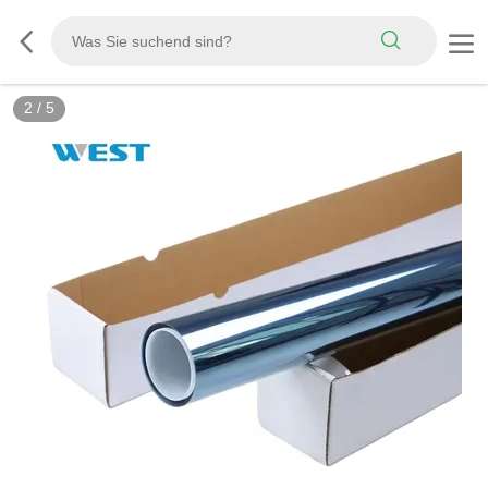
3
/
5