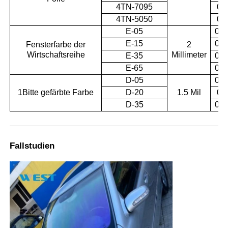
4TN-7095
0.
4TN-5050
0.
E-05
0.0
E-15
0.1
Fensterfarbe der
2
Wirtschaftsreihe
Millimeter
E-35
0.3
E-65
0.6
D-05
0.0
1Bitte gefärbte Farbe
D-20
1.5 Mil
0.
D-35
0.3
Fallstudien