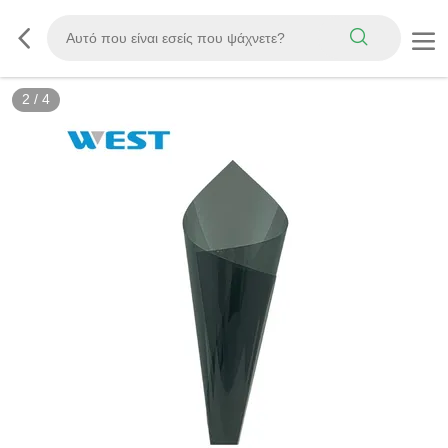
3
/
4