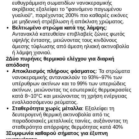
ευθυγράμμιση σωματιδίων νανοκεραμικής
ακρίβειας εξαλείφει το "φαινόμενο παγωμένου
Θερμοχρωματική ταινία PVB
γυαλιού", παρέχοντας 200% πιο καθαρές εικόνες
με μηδενική στρέβλωση ή απόκλιση χρώματος.
Βελτιωμένο στρώμα κατά της λάμψης
:
Αντανακλά κατευθείαν επιβλαβείς ζώνες φωτός
υψηλής έντασης, μειώνοντας τους κινδύνους
άμεσης τύφλωσης από άμεση ηλιακή ακτινοβολία
ή λάμψη χιονιού.
2Δύο πυρήνες θερμικού ελέγχου για διαρκή
απόδοση
Αποκλεισμός πλήρους φάσματος
: Τα στρώματα
νανοκεραμικής αντανακλούν το 93%~97% των
υπέρυθρων ακτίνων και το 99% των υπεριώδεις
ακτίνων, μειώνοντας τις εσωτερικές θερμοκρασίες
κατά 8~10°C και μειώνοντας τη χρήση ενέργειας
εναλλασσόμενου ρεύματος.
Σταθερότητα χωρίς μέταλλα
: Εξαλείφει τη
δευτερογενή θερμική ακτινοβολία από τις
παραδοσιακές μεταλλικές ταινίες, αυξάνοντας τη
σταθερότητα απόρριψης θερμότητας κατά 40%
3Συμφωνία καθαρού σήματος για έξυπνη