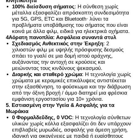
κινητικότητα
100% διείσδυση σήματος
: Η σύνθεση χωρίς
μέταλλα εξασφαλίζει απρόσκοπτη συνδεσιμότητα
για 5G, GPS, ETC και Bluetooth· λύνει τα
προβλήματα υποβάθμισης του σήματος που είναι
κοινά με άλλα φιλμ, ειδικά για ηλεκτρικά οχήματα.
4Αόρατη πανοπλία: Ασφάλεια συναντά στυλ
Σχεδιασμός Ανθεκτικός στην Έκρηξη
: 2
χιλιοστών φιλμ με υψηλής πρόσφυσης δεσμούς
σπάει το γυαλί σε μια δομή ιστού αράχνης,
αυξάνοντας την αντοχή σε κρούσεις και
μειώνοντας τους κινδύνους ψεκασμού.
Διαρκής και σταθερό χρώμα
: Η τεχνολογία χωρίς
χρώματα με κεραμικές επικάλυψεις αντιστέκεται
στην εξασθένηση, το φούσκωμα και την διάβρωση
από την όξινη βροχή / άμμο διατηρεί μια φρέσκια
εμφάνιση εργοστασίου για 10+ χρόνια.
5. Εστιασμένη στην Υγεία & Ασφαλής για τα
Μωράκια
0 Φορμαλδεΰδης, 0 VOC
: Η τεχνολογία σύνθετων
υλικών χωρίς κόλλα εξασφαλίζει ότι δεν υπάρχουν
επιβλαβείς μυρωδιές, ασφαλής για άμεση χρήση,
ιδανική για οικογένειες με παιδιά ή ευαίσθητους