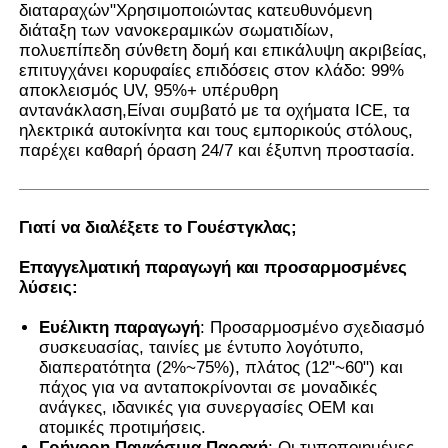
διαταραχών"Χρησιμοποιώντας κατευθυνόμενη
διάταξη των νανοκεραμικών σωματιδίων,
πολυεπίπεδη σύνθετη δομή και επικάλυψη ακριβείας,
Γύρος εργοστασίων
επιτυγχάνει κορυφαίες επιδόσεις στον κλάδο: 99%
αποκλεισμός UV, 95%+ υπέρυθρη
αντανάκλαση,Είναι συμβατό με τα οχήματα ICE, τα
Ποιοτικός έλεγχος
ηλεκτρικά αυτοκίνητα και τους εμπορικούς στόλους,
παρέχει καθαρή όραση 24/7 και έξυπνη προστασία.
επαφή
Γιατί να διαλέξετε το Γουέστγκλας;
Νέα
Επαγγελματική παραγωγή και προσαρμοσμένες
λύσεις:
Όλες οι περιπτώσεις
Ευέλικτη παραγωγή
: Προσαρμοσμένο σχεδιασμό
συσκευασίας, ταινίες με έντυπο λογότυπο,
διαπερατότητα (2%~75%), πλάτος (12"~60") και
Ζητήστε ένα απόσπασμα
πάχος για να ανταποκρίνονται σε μοναδικές
ανάγκες, ιδανικές για συνεργασίες OEM και
ατομικές προτιμήσεις.
Ταινία προστασίας χρωμάτων αυτοκινήτων
Γρήγορη Παγκόσμια Παροχή
: Οι τυποποιημένες