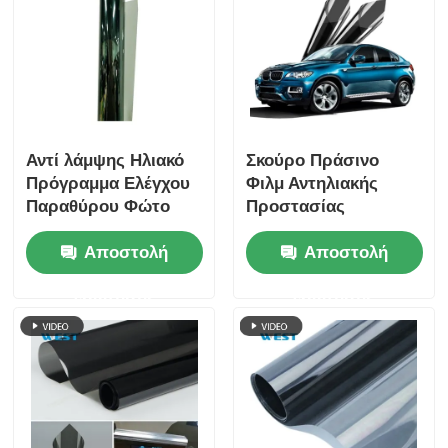
Αντί λάμψης Ηλιακό
Σκούρο Πράσινο
Πρόγραμμα Ελέγχου
Φιλμ Αντηλιακής
Παραθύρου Φώτο
Προστασίας
Αντίσταση στην
Παραθύρων
Αποστολή
Αποστολή
Έκταση Ασφάλεια
Αυτοκινήτου
του δέρματος
Αυτοκόλλητο Με
ερώτησης
ερώτησης
Διατήρηση του
Εξαιρετικά Καθαρή
εσωτερικού
Όραση