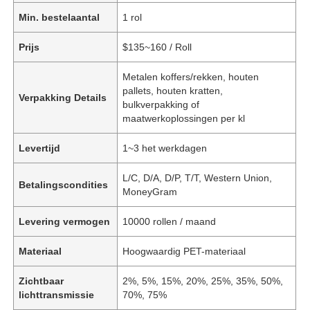
Min. bestelaantal
1 rol
Prijs
$135~160 / Roll
Metalen koffers/rekken, houten
pallets, houten kratten,
Verpakking Details
bulkverpakking of
maatwerkoplossingen per kl
Levertijd
1~3 het werkdagen
L/C, D/A, D/P, T/T, Western Union,
Betalingscondities
MoneyGram
Levering vermogen
10000 rollen / maand
Materiaal
Hoogwaardig PET-materiaal
Zichtbaar
2%, 5%, 15%, 20%, 25%, 35%, 50%,
lichttransmissie
70%, 75%