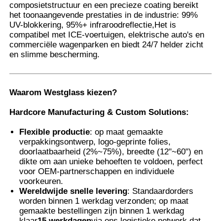
composietstructuur en een precieze coating bereikt
het toonaangevende prestaties in de industrie: 99%
UV-blokkering, 95%+ infraroodreflectie,Het is
Fabrieksreis
compatibel met ICE-voertuigen, elektrische auto's en
commerciële wagenparken en biedt 24/7 helder zicht
en slimme bescherming.
Kwaliteitscontrole
Contacteer ons
Waarom Westglass kiezen?
Hardcore Manufacturing & Custom Solutions:
nieuws
Flexible productie
: op maat gemaakte
verpakkingsontwerp, logo-geprinte folies,
doorlaatbaarheid (2%~75%), breedte (12"~60") en
Alle Gevallen
dikte om aan unieke behoeften te voldoen, perfect
voor OEM-partnerschappen en individuele
voorkeuren.
Vraag een offerte aan
Wereldwijde snelle levering
: Standaardorders
worden binnen 1 werkdag verzonden; op maat
gemaakte bestellingen zijn binnen 1 werkdag
De Beschermingsfilm van de autoverf
klaar
15 werkdagen
via ons logistieke netwerk dat