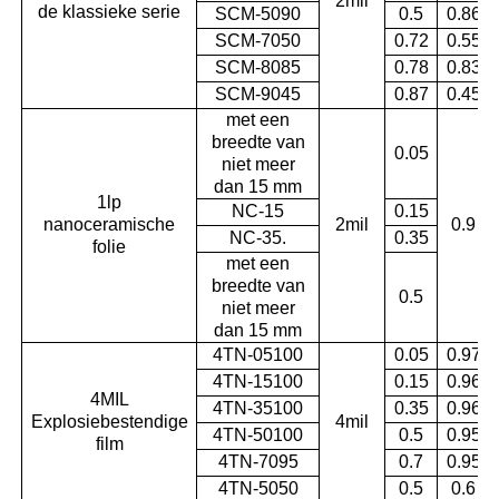
2mil
de klassieke serie
SCM-5090
0.5
0.86
SCM-7050
0.72
0.55
SCM-8085
0.78
0.83
SCM-9045
0.87
0.45
met een
breedte van
0.05
niet meer
dan 15 mm
1lp
NC-15
0.15
nanoceramische
2mil
0.9
NC-35.
0.35
folie
met een
breedte van
0.5
niet meer
dan 15 mm
4TN-05100
0.05
0.97
4TN-15100
0.15
0.96
4MIL
4TN-35100
0.35
0.96
Explosiebestendige
4mil
4TN-50100
0.5
0.95
film
4TN-7095
0.7
0.95
4TN-5050
0.5
0.6