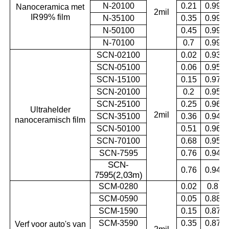
N-20100
0.21
0.99
Nanoceramica met
2mil
IR99% film
N-35100
0.35
0.99
N-50100
0.45
0.99
N-70100
0.7
0.99
SCN-02100
0.02
0.93
SCN-05100
0.06
0.95
SCN-15100
0.15
0.97
SCN-20100
0.2
0.95
SCN-25100
0.25
0.96
Ultrahelder
2mil
SCN-35100
0.36
0.94
nanoceramisch film
SCN-50100
0.51
0.96
SCN-70100
0.68
0.95
SCN-7595
0.76
0.94
SCN-
0.76
0.94
7595(2,03m
)
SCM-0280
0.02
0.8
SCM-0590
0.05
0.88
SCM-1590
0.15
0.87
SCM-3590
0.35
0.87
Verf voor auto's van