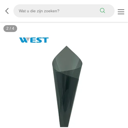
3
/
4