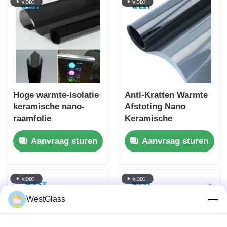
Hoge warmte-isolatie
Anti-Kratten Warmte
keramische nano-
Afstoting Nano
raamfolie
Keramische
huidverzorging
Zonnefilm UV Proof
Aanvraag sturen
Aanvraag sturen
milieuvriendelijk
Slank Afwerking
vlekbestendig
WestGlass