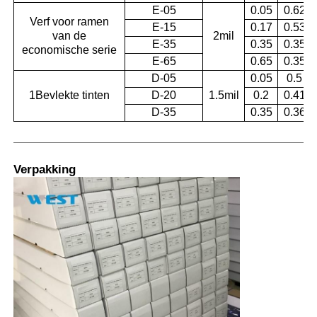
E-05
0.05
0.62
Verf voor ramen
E-15
0.17
0.53
van de
2mil
E-35
0.35
0.35
economische serie
E-65
0.65
0.35
D-05
0.05
0.5
1Bevlekte tinten
D-20
1.5mil
0.2
0.41
D-35
0.35
0.36
Verpakking