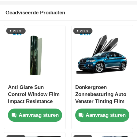
Geadviseerde Producten
Anti Glare Sun
Donkergroen
Control Window Film
Zonnebesturing Auto
Impact Resistance
Venster Tinting Film
Huidveiligheid
Zelfklevend Met Ultra
Aanvraag sturen
Aanvraag sturen
Interieurbehoud
Duidelijk Zicht