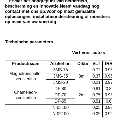
Ervaar het hoogtepunt van helderheid,
bescherming en innovatie.
Neem vandaag nog
contact met ons op.
Voor op maat gemaakte
oplossingen, installatieondersteuning of monsters
op maat van uw voertuig.
Technische parameters
Verf voor auto's
Productnaam
Artikel nr.
Dikte
VLT
IRR
3MS-75
0.72
0.95
Magnetronsputter
3MS-35
3mil
0.37
0.96
vensterfilm
3MS-20
0.21
0.97
DF-80
0.81
0.8
Chameleon-
DF-70
2mil
0.75
0.98
vensterfilm
DF-55
0.51
0.6
N-03100
0.03
0.99
N-05100
0.05
0.99