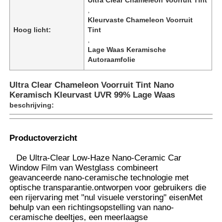
,
Kleurvaste Chameleon Voorruit
Hoog licht:
Tint
,
Lage Waas Keramische
Autoraamfolie
Ultra Clear Chameleon Voorruit Tint Nano
Keramisch Kleurvast UVR 99% Lage Waas
beschrijving:
Productoverzicht
Thuis
De Ultra-Clear Low-Haze Nano-Ceramic Car
Window Film van Westglass combineert
geavanceerde nano-ceramische technologie met
optische transparantie.ontworpen voor gebruikers die
Producten
een rijervaring met "nul visuele verstoring" eisenMet
behulp van een richtingsopstelling van nano-
ceramische deeltjes, een meerlaagse
Over ons