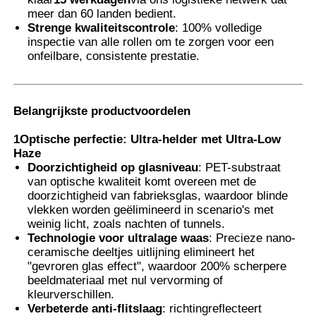
meer dan 60 landen bedient.
Strenge kwaliteitscontrole
: 100% volledige
Smart PDLC film
inspectie van alle rollen om te zorgen voor een
onfeilbare, consistente prestatie.
Heldere Nano Keramische Tint
Belangrijkste productvoordelen
Fotochrome Folie
1Optische perfectie: Ultra-helder met Ultra-Low
Haze
Doorzichtigheid op glasniveau
: PET-substraat
Verf voor auto's
van optische kwaliteit komt overeen met de
doorzichtigheid van fabrieksglas, waardoor blinde
vlekken worden geëlimineerd in scenario's met
Smart pdlc glas
weinig licht, zoals nachten of tunnels.
Technologie voor ultralage waas
: Precieze nano-
ceramische deeltjes uitlijning elimineert het
PNLC-film
"gevroren glas effect", waardoor 200% scherpere
beeldmateriaal met nul vervorming of
kleurverschillen.
Gelaagde glazen PVB-tussenlaag
Verbeterde anti-flitslaag
: richtingreflecteert