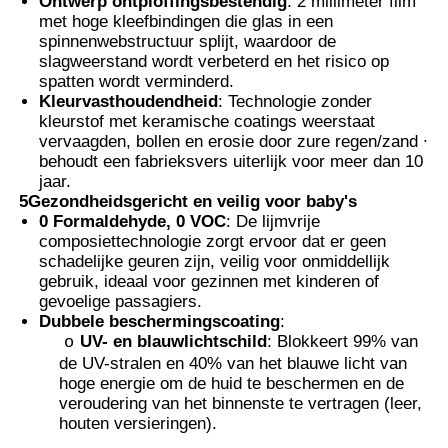
Ontwerp ontploffingsbestendig
: 2 millimeter film
met hoge kleefbindingen die glas in een
spinnenwebstructuur splijt, waardoor de
slagweerstand wordt verbeterd en het risico op
spatten wordt verminderd.
Kleurvasthoudendheid
: Technologie zonder
kleurstof met keramische coatings weerstaat
vervaagden, bollen en erosie door zure regen/zand ∙
behoudt een fabrieksvers uiterlijk voor meer dan 10
jaar.
5Gezondheidsgericht en veilig voor baby's
0 Formaldehyde, 0 VOC
: De lijmvrije
composiettechnologie zorgt ervoor dat er geen
schadelijke geuren zijn, veilig voor onmiddellijk
gebruik, ideaal voor gezinnen met kinderen of
gevoelige passagiers.
Dubbele beschermingscoating
:
UV- en blauwlichtschild
: Blokkeert 99% van
o
de UV-stralen en 40% van het blauwe licht van
hoge energie om de huid te beschermen en de
veroudering van het binnenste te vertragen (leer,
houten versieringen).