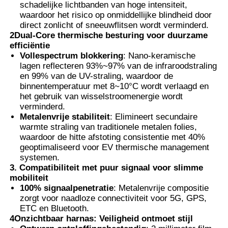
schadelijke lichtbanden van hoge intensiteit,
waardoor het risico op onmiddellijke blindheid door
Thermochromische PVB-folie
direct zonlicht of sneeuwflitsen wordt verminderd.
2Dual-Core thermische besturing voor duurzame
efficiëntie
Vollespectrum blokkering
: Nano-keramische
lagen reflecteren 93%~97% van de infraroodstraling
en 99% van de UV-straling, waardoor de
binnentemperatuur met 8~10°C wordt verlaagd en
het gebruik van wisselstroomenergie wordt
verminderd.
Metalenvrije stabiliteit
: Elimineert secundaire
warmte straling van traditionele metalen folies,
waardoor de hitte afstoting consistentie met 40% 
geoptimaliseerd voor EV thermische management
systemen.
3. Compatibiliteit met puur signaal voor slimme
mobiliteit
100% signaalpenetratie
: Metalenvrije compositie
zorgt voor naadloze connectiviteit voor 5G, GPS,
ETC en Bluetooth.
4Onzichtbaar harnas: Veiligheid ontmoet stijl