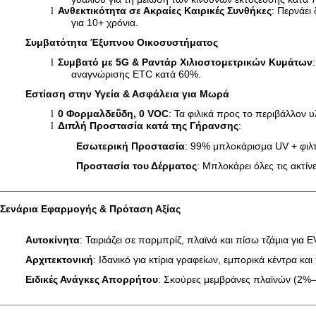
Ανθεκτικότητα σε Ακραίες Καιρικές Συνθήκες
: Περνάει
l
για 10+ χρόνια.
Συμβατότητα Έξυπνου Οικοσυστήματος
Συμβατό με 5G & Ραντάρ Χιλιοστομετρικών Κυμάτων
l
αναγνώρισης ETC κατά 60%.
Εστίαση στην Υγεία & Ασφάλεια για Μωρά
0 Φορμαλδεΰδη, 0 VOC
: Τα φιλικά προς το περιβάλλον υ
l
Διπλή Προστασία κατά της Γήρανσης
:
l
Εσωτερική Προστασία
: 99% μπλοκάρισμα UV + φιλτ
Προστασία του Δέρματος
: Μπλοκάρει όλες τις ακτ
Σενάρια Εφαρμογής & Πρόταση Αξίας
Αυτοκίνητα
: Ταιριάζει σε παρμπρίζ, πλαϊνά και πίσω τζάμια για 
Αρχιτεκτονική
: Ιδανικό για κτίρια γραφείων, εμπορικά κέντρα 
Ειδικές Ανάγκες Απορρήτου
: Σκούρες μεμβράνες πλαϊνών (2%–