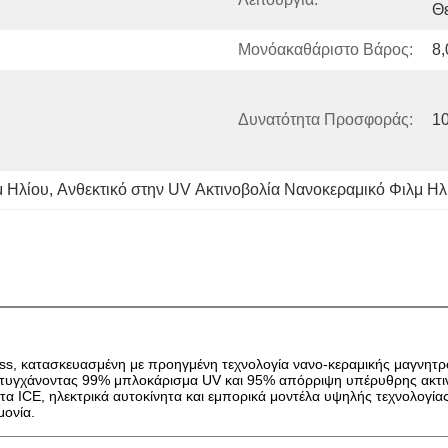
Θ
Μονόακαθάριστο Βάρος:
8
Δυνατότητα Προσφοράς:
10
μ Ηλίου
, 
Ανθεκτικό στην UV Ακτινοβολία Νανοκεραμικό Φιλμ Ηλ
, κατασκευασμένη με προηγμένη τεχνολογία νανο-κεραμικής μαγνητρον
ιτυγχάνοντας 99% μπλοκάρισμα UV και 95% απόρριψη υπέρυθρης ακτινο
τα ICE, ηλεκτρικά αυτοκίνητα και εμπορικά μοντέλα υψηλής τεχνολογί
μονία.