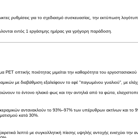
λικτες ρυθμίσεις για το σχεδιασμό συσκευασίας, την εκτύπωση λογότ
λλονται εντός 1 εργάσιμης ημέρας για γρήγορη παράδοση.
α PET οπτικής ποιότητας μιμείται την καθαρότητα του εργοστασιακού
ραμικών με διαβάθμιση εξαλείφουν το εφέ "παγωμένου γυαλιού", με ε
ειώνουν το έντονο ηλιακό φως και την αντηλιά από τα φώτα, ελαχιστοπ
-κεραμικών αντανακλούν το 93%–97% των υπέρυθρων ακτίνων και το 99
ιματισμού κατά 30%.
ξαιρετικά λεπτό με συγκολλητική πίεσης υψηλής αντοχής ενισχύει τη
70%.