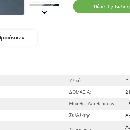
Πάρτε Την Καλύτε
Προϊόντων
Υλικό:
Υ
ΔΟΜΑΣΙΑ:
2
Μέγεθος Αποθεμάτων:
1.
Συλλέκτης:
Α
Αν
Λειτουργία: