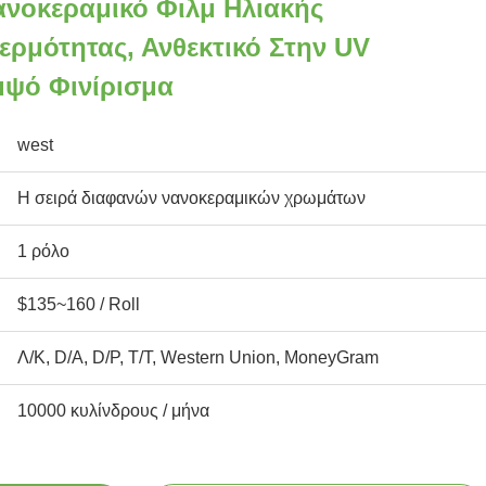
ανοκεραμικό Φιλμ Ηλιακής
ρμότητας, Ανθεκτικό Στην UV
μψό Φινίρισμα
west
Η σειρά διαφανών νανοκεραμικών χρωμάτων
1 ρόλο
$135~160 / Roll
Λ/Κ, D/A, D/P, T/T, Western Union, MoneyGram
10000 κυλίνδρους / μήνα