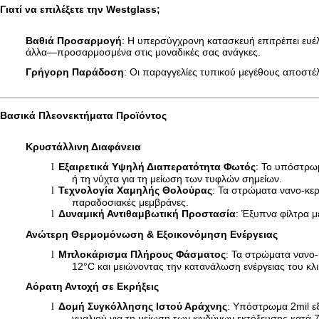
Γιατί να επιλέξετε την Westglass;
Βαθιά Προσαρμογή
: Η υπερσύγχρονη κατασκευή επιτρέπει ευέ
άλλα—προσαρμοσμένα στις μοναδικές σας ανάγκες.
Γρήγορη Παράδοση
: Οι παραγγελίες τυπικού μεγέθους αποστέ
Βασικά Πλεονεκτήματα Προϊόντος
Κρυστάλλινη Διαφάνεια
Εξαιρετικά Υψηλή Διαπερατότητα Φωτός
: Το υπόστρωμ
l
ή τη νύχτα για τη μείωση των τυφλών σημείων.
Τεχνολογία Χαμηλής Θολούρας
: Τα στρώματα νανο-κε
l
παραδοσιακές μεμβράνες.
Δυναμική Αντιθαμβωτική Προστασία
: Έξυπνα φίλτρα μ
l
Ανώτερη Θερμομόνωση & Εξοικονόμηση Ενέργειας
Μπλοκάρισμα Πλήρους Φάσματος
: Τα στρώματα νανο
l
12°C και μειώνοντας την κατανάλωση ενέργειας του κλ
Αόρατη Αντοχή σε Εκρήξεις
Δομή Συγκόλλησης Ιστού Αράχνης
: Υπόστρωμα 2mil ε
l
γυαλιού για τη μείωση των κινδύνων εκτόξευσης κατά 