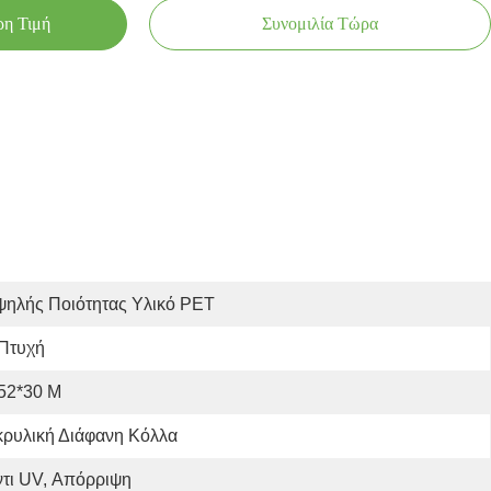
ρη Τιμή
Συνομιλία Τώρα
ψηλής Ποιότητας Υλικό PET
 Πτυχή
52*30 Μ
κρυλική Διάφανη Κόλλα
τι UV, Απόρριψη 