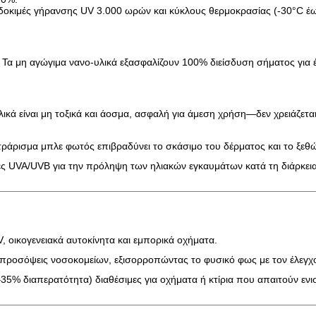
 δοκιμές γήρανσης UV 3.000 ωρών και κύκλους θερμοκρασίας (-30°C έ
: Τα μη αγώγιμα νανο-υλικά εξασφαλίζουν 100% διείσδυση σήματος για
λικά είναι μη τοξικά και άοσμα, ασφαλή για άμεση χρήση—δεν χρειάζεται
ράρισμα μπλε φωτός επιβραδύνει το σκάσιμο του δέρματος και το ξεθ
ίνες UVA/UVB για την πρόληψη των ηλιακών εγκαυμάτων κατά τη διάρκε
EV, οικογενειακά αυτοκίνητα και εμπορικά οχήματα.
και προσόψεις νοσοκομείων, εξισορροπώντας το φυσικό φως με τον έλεγχ
35% διαπερατότητα) διαθέσιμες για οχήματα ή κτίρια που απαιτούν εν