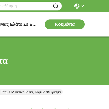
Κουβέντα
Μας Ελάτε Σε Επαφή Με
τα
 Στην UV Ακτινοβολία, Κομψό Φινίρισμα