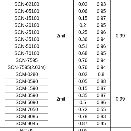
SCN-02100
0.02
0.93
SCN-05100
0.06
0.95
SCN-15100
0.15
0.97
SCN-20100
0.2
0.95
SCN-25100
0.25
0.96
2mil
0.99
SCN-35100
0.36
0.94
SCN-50100
0.51
0.96
SCN-70100
0.68
0.95
SCN-7595
0.76
0.94
SCN-7595(2.03m
)
0.76
0.94
SCM-0280
0.02
0.8
SCM-0590
0.05
0.88
SCM-1590
0.15
0.87
SCM-3590
0.35
0.87
2mil
0.99
SCM-5090
0.5
0.86
SCM-7050
0.72
0.55
SCM-8085
0.78
0.83
SCM-9045
0.87
0.45
NC-05
0.05