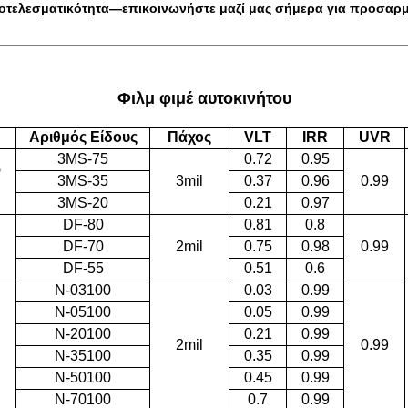
ποτελεσματικότητα—
επικοινωνήστε μαζί μας σήμερα
για προσαρμο
Φιλμ φιμέ αυτοκινήτου
Αριθμός Είδους
Πάχος
VLT
IRR
UVR
3MS-75
0.72
0.95
ν
3MS-35
3mil
0.37
0.96
0.99
3MS-20
0.21
0.97
DF-80
0.81
0.8
DF-70
2mil
0.75
0.98
0.99
DF-55
0.51
0.6
N-03100
0.03
0.99
N-05100
0.05
0.99
N-20100
0.21
0.99
2mil
0.99
N-35100
0.35
0.99
N-50100
0.45
0.99
N-70100
0.7
0.99