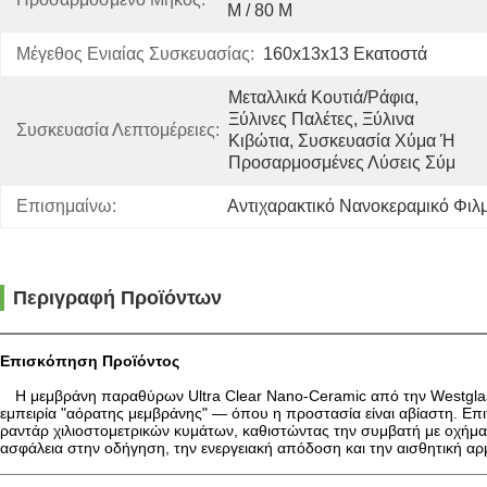
Μ / 80 Μ
Μέγεθος Ενιαίας Συσκευασίας:
160x13x13 Εκατοστά
Μεταλλικά Κουτιά/ράφια, 
Ξύλινες Παλέτες, Ξύλινα 
Συσκευασία Λεπτομέρειες:
Κιβώτια, Συσκευασία Χύμα Ή 
Προσαρμοσμένες Λύσεις Σύμ
Επισημαίνω:
Αντιχαρακτικό Νανοκεραμικό Φιλ
Περιγραφή Προϊόντων
Επισκόπηση Προϊόντος
Η μεμβράνη παραθύρων Ultra Clear Nano-Ceramic από την Westglass
εμπειρία "αόρατης μεμβράνης" — όπου η προστασία είναι αβίαστη. Επ
ραντάρ χιλιοστομετρικών κυμάτων, καθιστώντας την συμβατή με οχήμα
ασφάλεια στην οδήγηση, την ενεργειακή απόδοση και την αισθητική αρ