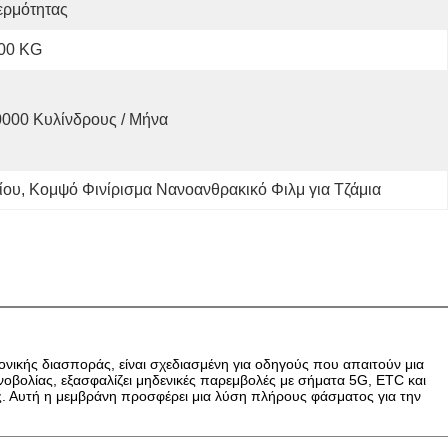
ερμότητας
,00 KG
000 Κυλίνδρους / Μήνα
ίου
, 
Κομψό Φινίρισμα Νανοανθρακικό Φιλμ για Τζάμια
ικής διασποράς, είναι σχεδιασμένη για οδηγούς που απαιτούν μια
βολίας, εξασφαλίζει μηδενικές παρεμβολές με σήματα 5G, ETC και
ας. Αυτή η μεμβράνη προσφέρει μια λύση πλήρους φάσματος για την