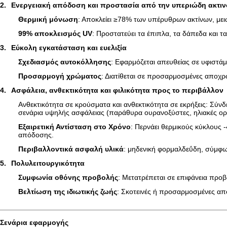
2.
Ενεργειακή απόδοση και προστασία από την υπεριώδη ακτιν
Θερμική μόνωση
: Αποκλείει ≥78% των υπέρυθρων ακτίνων, με
99% αποκλεισμός UV
: Προστατεύει τα έπιπλα, τα δάπεδα και τ
3.
Εύκολη εγκατάσταση και ευελιξία
Σχεδιασμός αυτοκόλλησης
: Εφαρμόζεται απευθείας σε υφιστά
Προσαρμογή χρώματος
: Διατίθεται σε προσαρμοσμένες αποχρώσ
4.
Ασφάλεια, ανθεκτικότητα και φιλικότητα προς το περιβάλλον
Ανθεκτικότητα σε κρούσματα και ανθεκτικότητα σε εκρήξεις: Σύν
σενάρια υψηλής ασφάλειας (παράθυρα ουρανοξύστες, ηλιακές ορ
Εξαιρετική Αντίσταση στο Χρόνο
: Περνάει θερμικούς κύκλους 
απόδοσης.
Περιβαλλοντικά ασφαλή υλικά
: μηδενική φορμαλδεΰδη, σύμφων
5.
Πολυλειτουργικότητα
Συμφωνία οθόνης προβολής
: Μετατρέπεται σε επιφάνεια προ
Βελτίωση της ιδιωτικής ζωής
: Σκοτεινές ή προσαρμοσμένες απο
Σενάρια εφαρμογής