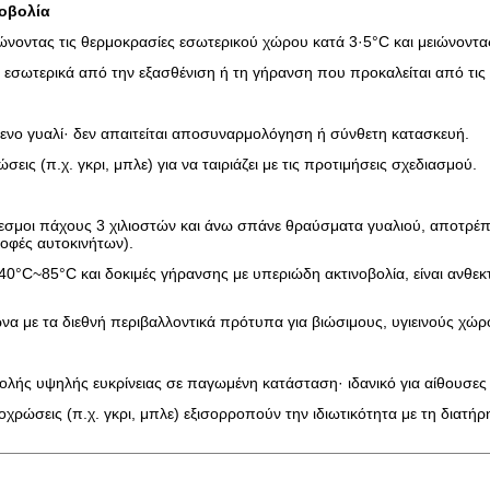
οβολία
ιώνοντας τις θερμοκρασίες εσωτερικού χώρου κατά 3·5°C και μειώνοντ
α εσωτερικά από την εξασθένιση ή τη γήρανση που προκαλείται από τις 
μενο γυαλί· δεν απαιτείται αποσυναρμολόγηση ή σύνθετη κατασκευή.
εις (π.χ. γκρι, μπλε) για να ταιριάζει με τις προτιμήσεις σχεδιασμού.
δεσμοι πάχους 3 χιλιοστών και άνω σπάνε θραύσματα γυαλιού, αποτρέπο
οφές αυτοκινήτων).
-40°C~85°C και δοκιμές γήρανσης με υπεριώδη ακτινοβολία, είναι ανθεκ
α με τα διεθνή περιβαλλοντικά πρότυπα για βιώσιμους, υγιεινούς χώρ
βολής υψηλής ευκρίνειας σε παγωμένη κατάσταση· ιδανικό για αίθουσες
χρώσεις (π.χ. γκρι, μπλε) εξισορροπούν την ιδιωτικότητα με τη διατήρ