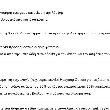
κονόμηση ενέργειας και μείωση της λάμψης.
ελκυστικότητα και ιδιωτικότητα.
νει τη θορυβώδη και θερμική μόνωση για ασφαλέστερη και πιο άνετη οδ
νες για προσαρμοστικό έλεγχο φωτισμού.
σία από την υπεριώδη ακτινοβολία για την άνεση και την ασφάλεια τω
ωματική τεχνολογία (π.χ. ευρεσιτεχνίες Huayang Optics) για ταχύτερη 
κονόμηση ενέργειας άνω του 30% με κόστος εγκατάστασης 50% χαμηλότ
ε τα παγκόσμια περιβαλλοντικά πρότυπα για βιώσιμη ζωή.
τε ένα δωρεάν σχέδιο ταινίας με επαγγελματική υποστήριξη εγκ