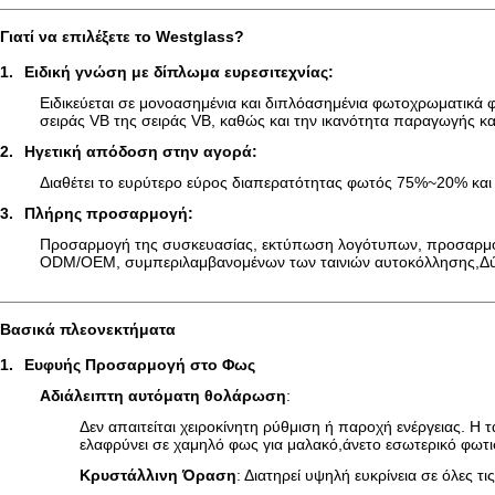
Γιατί να επιλέξετε το Westglass
?
1.
Ειδική γνώση με δίπλωμα ευρεσιτεχνίας
:
Ειδικεύεται σε μονοασημένια και διπλόασημένια φωτοχρωματικά φ
σειράς VB της σειράς VB, καθώς και την ικανότητα παραγωγής
2.
Ηγετική απόδοση στην αγορά:
Διαθέτει το ευρύτερο εύρος διαπερατότητας φωτός 75%~20% και 
3.
Πλήρης προσαρμογή
:
Προσαρμογή της συσκευασίας, εκτύπωση λογότυπων, προσαρμογή
ODM/OEM, συμπεριλαμβανομένων των ταινιών αυτοκόλλησης,Δύο-
Βασικά πλεονεκτήματα
1.
Ευφυής Προσαρμογή στο Φως
Αδιάλειπτη αυτόματη θολάρωση
:
Δεν απαιτείται χειροκίνητη ρύθμιση ή παροχή ενέργειας. Η τ
ελαφρύνει σε χαμηλό φως για μαλακό,άνετο εσωτερικό φωτι
Κρυστάλλινη Όραση
: Διατηρεί υψηλή ευκρίνεια σε όλες 