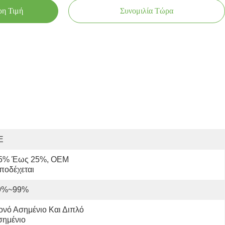
ρη Τιμή
Συνομιλία Τώρα
E
5% Έως 25%, OEM 
ποδέχεται
9%~99%
νό Ασημένιο Και Διπλό 
σημένιο