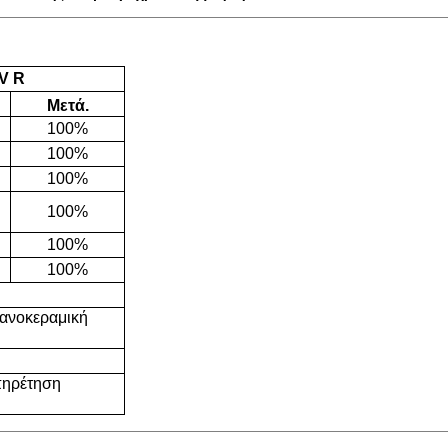
V R
Μετά.
100%
100%
100%
100%
100%
100%
νανοκεραμική
πηρέτηση