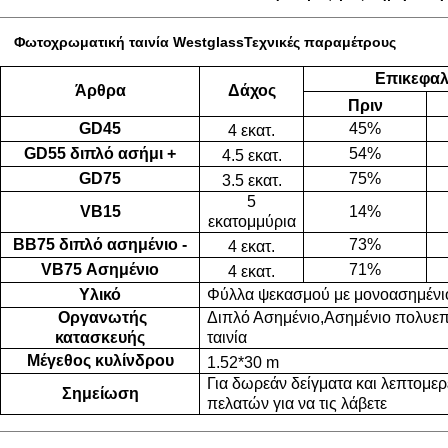
Φωτοχρωματική ταινία Westglass
Τεχνικές παραμέτρους
Επικεφα
Άρθρα
Δάχος
Πριν
GD45
45%
4 εκατ.
GD55 διπλό ασήμι +
54%
4.5 εκατ.
GD75
75%
3.5 εκατ.
5
VB15
14%
εκατομμύρια
ΒΒ75 διπλό ασημένιο -
73%
4 εκατ.
VB75 Ασημένιο
71%
4 εκατ.
Υλικό
Φύλλα ψεκασμού με μονοασημένι
Οργανωτής
Διπλό Ασημένιο
,
Ασημένιο πολυε
κατασκευής
ταινία
Μέγεθος κυλίνδρου
1.52*30 m
Για δωρεάν δείγματα και λεπτομε
Σημείωση
πελατών για να τις λάβετε