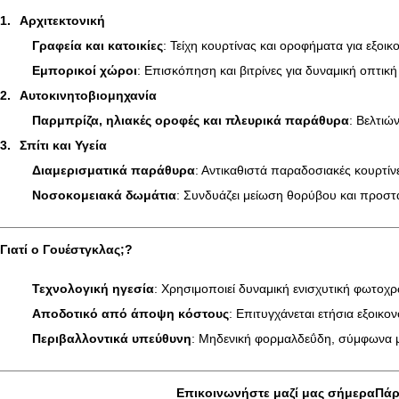
1.
Αρχιτεκτονική
Γραφεία και κατοικίες
: Τείχη κουρτίνας και οροφήματα για εξοι
Εμπορικοί χώροι
: Επισκόπηση και βιτρίνες για δυναμική οπτική 
2.
Αυτοκινητοβιομηχανία
Παρμπρίζα, ηλιακές οροφές και πλευρικά παράθυρα
: Βελτιώ
3.
Σπίτι και Υγεία
Διαμερισματικά παράθυρα
: Αντικαθιστά παραδοσιακές κουρτί
Νοσοκομειακά δωμάτια
: Συνδυάζει μείωση θορύβου και προστα
Γιατί ο Γουέστγκλας;
?
Τεχνολογική ηγεσία
: Χρησιμοποιεί δυναμική ενισχυτική φωτοχρ
Αποδοτικό από άποψη κόστους
: Επιτυγχάνεται ετήσια εξοι
Περιβαλλοντικά υπεύθυνη
: Μηδενική φορμαλδεΰδη, σύμφωνα μ
Επικοινωνήστε μαζί μας σήμερα
Πάρ