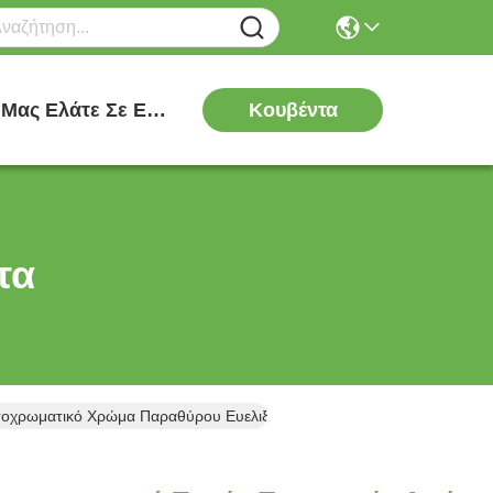
Κουβέντα
Μας Ελάτε Σε Επαφή Με
τα
τοχρωματικό Χρώμα Παραθύρου Ευελιξία