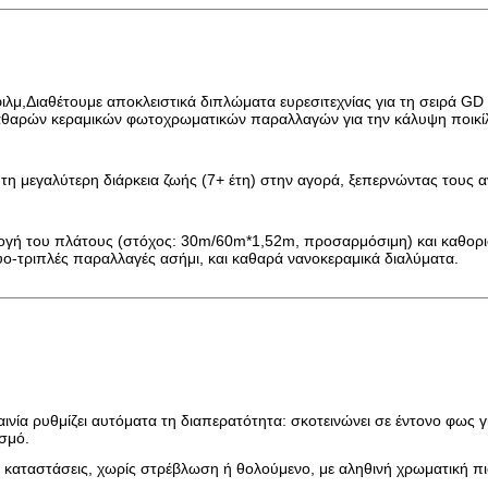
ιλμ,Διαθέτουμε αποκλειστικά διπλώματα ευρεσιτεχνίας για τη σειρά G
 καθαρών κεραμικών φωτοχρωματικών παραλλαγών για την κάλυψη ποικ
τη μεγαλύτερη διάρκεια ζωής (7+ έτη) στην αγορά, ξεπερνώντας τους 
 του πλάτους (στόχος: 30m/60m*1,52m, προσαρμόσιμη) και καθορισμ
τριπλές παραλλαγές ασήμι, και καθαρά νανοκεραμικά διαλύματα.
αινία ρυθμίζει αυτόματα τη διαπερατότητα: σκοτεινώνει σε έντονο φως γ
σμό.
τις καταστάσεις, χωρίς στρέβλωση ή θολούμενο, με αληθινή χρωματική π