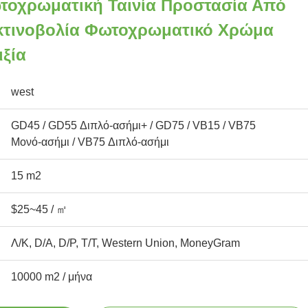
οχρωματική Ταινία Προστασία Από
κτινοβολία Φωτοχρωματικό Χρώμα
ξία
west
GD45 / GD55 Διπλό-ασήμι+ / GD75 / VB15 / VB75
Μονό-ασήμι / VB75 Διπλό-ασήμι
15 m2
$25~45 / ㎡
Λ/Κ, D/A, D/P, T/T, Western Union, MoneyGram
10000 m2 / μήνα