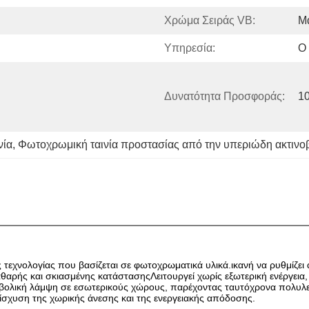
Χρώμα Σειράς VB:
Μα
Υπηρεσία:
Ο
Δυνατότητα Προσφοράς:
1
νία
, 
Φωτοχρωμική ταινία προστασίας από την υπεριώδη ακτινο
 τεχνολογίας που βασίζεται σε φωτοχρωματικά υλικά.ικανή να ρυθμίζει
θαρής και σκιασμένης κατάστασηςΛειτουργεί χωρίς εξωτερική ενέργεια
ολική λάμψη σε εσωτερικούς χώρους, παρέχοντας ταυτόχρονα πολυλειτ
ενίσχυση της χωρικής άνεσης και της ενεργειακής απόδοσης.