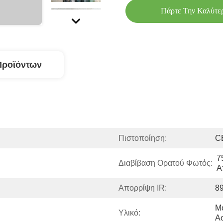
Πάρτε Την Καλύτε
Προϊόντων
Πιστοποίηση:
C
7
Διαβίβαση Ορατού Φωτός:
Α
Απορρίψη IR:
8
Μο
Υλικό:
Α