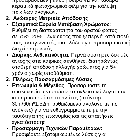
κεραμικά φωτοχρωμικά φιλμ για την κάλυψη
ποικίλων αναγκών.
Η έξυπνη ταινία PDLC
2.
Ανώτερες Μετρικές Απόδοσης
Εξαιρετικά Ευρεία Μετάβαση Χρώματος
:
Ρυθμίζει τη διαπερατότητα του ορατού φωτός
Διαφανές Νανοκεραμικό Φιλμ
σε 75%–20%—ένα εύρος που ξεπερνά κατά πολύ
τους ανταγωνιστές του κλάδου για προσαρμοστική
διαχείριση φωτός.
Φωτοχρωμική μεμβράνη
Διαρκής Ανθεκτικότητα
: Περνά αυστηρές δοκιμές
αντοχής στις καιρικές συνθήκες, διατηρώντας
σταθερή απόδοση αλλαγής χρώματος για 5+
χρόνια χωρίς υποβάθμιση.
Χρώμα παραθύρων αυτοκινήτων
3.
Πλήρως Προσαρμόσιμες Λύσεις
Επωνυμία & Μέγεθος
: Προσαρμόστε τη
συσκευασία, εκτυπώστε αποκλειστικά λογότυπα
Έξυπνο γυαλί pdlc
και προσαρμόστε το πλάτος (στάνταρ:
30m/60m*1.52m, ρυθμιζόμενο ανάλογα με τις
ανάγκες) για να ευθυγραμμιστείτε με την
Φίλμ PNLC
ταυτότητα της επωνυμίας και τις απαιτήσεις
εγκατάστασης.
Προσαρμογή Τεχνικών Παραμέτρων
:
Διαμεσοστρώμα PVB από στρωμένο γυαλί
Προσφέρετε εξατομικευμένες λύσεις για