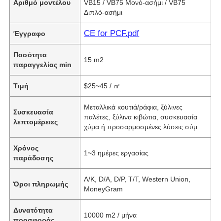
Αριθμό μοντέλου
VB15 / VB75 Μονό-ασήμι / VB75
Διπλό-ασήμι
CE for PCF.pdf
Έγγραφο
Ποσότητα
15 m2
παραγγελίας min
Τιμή
$25~45 / ㎡
Μεταλλικά κουτιά/ράφια, ξύλινες
Συσκευασία
παλέτες, ξύλινα κιβώτια, συσκευασία
λεπτομέρειες
χύμα ή προσαρμοσμένες λύσεις σύμ
Χρόνος
1~3 ημέρες εργασίας
παράδοσης
Λ/Κ, D/A, D/P, T/T, Western Union,
Όροι πληρωμής
MoneyGram
Δυνατότητα
10000 m2 / μήνα
προσφοράς