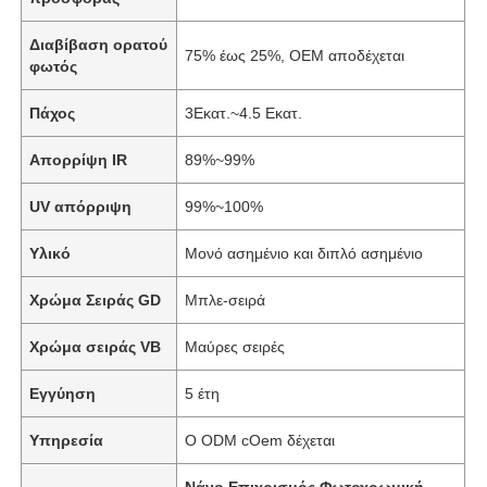
Διαβίβαση ορατού
75% έως 25%, OEM αποδέχεται
φωτός
Πάχος
3Εκατ.~4.5 Εκατ.
Απορρίψη IR
89%~99%
UV απόρριψη
99%~100%
Υλικό
Μονό ασημένιο και διπλό ασημένιο
Χρώμα Σειράς GD
Μπλε-σειρά
Χρώμα σειράς VB
Μαύρες σειρές
Εγγύηση
5 έτη
Υπηρεσία
Ο ODM cOem δέχεται
Νάνο Επιχρισμός Φωτοχρωμική