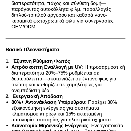
διαπερατότητα, πάχος και σύνθετη δομή—
παράγοντας αυτοκόλλητα φιλμ, παραλλαγές
Θερμοχρωματική ταινία PVB
διπλού-τριπλού αργύρου και καθαρά νανο-
κεραμικά φωτοχρωμικά φιλμ για συνεργασίες
OEM/ODM.
Βασικά Πλεονεκτήματα
1.
Έξυπνη Ρύθμιση Φωτός
Απρόσκοπτη Εναλλαγή με UV
: Η προσαρμοστική
διαπερατότητα 20%–75% ρυθμίζεται σε
δευτερόλεπτα—σκοτεινιάζει σε έντονο φως για
σκίαση και καθαρίζει σε χαμηλό φως για
ανεμπόδιστη θέα.
2.
Ενεργειακή Απόδοση
80%+ Αντανάκλαση Υπέρυθρου
: Παρέχει 30%
εξοικονόμηση ενέργειας για συστήματα
κλιματισμού κτιρίων και 15% εκτεταμένη
αυτονομία μπαταρίας για ηλεκτρικά οχήματα.
Καινοτομία Μηδενικής Ενέργειας
: Ενεργοποιείται