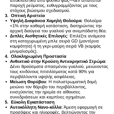
αποκλειστικά από φυσικό φως—δεν απαιτείται
παροχή ρεύματος, ευθυγραμμίζοντας με τους
στόχους βιώσιμου σχεδιασμού.
3.
Οπτική Αριστεία
Υψηλή Διαφάνεια Χαμηλή Θολούρα
: Θολούρα
<1% στην καθαρή κατάσταση, διατηρώντας την
αρχική διαύγεια του γυαλιού για ανεμπόδιστη θέα.
Διπλές Αισθητικές Επιλογές
: Επιλέξτε ανάμεσα
στη κατοχυρωμένη μπλε σειρά GD (μοντέρνα
κομψότητα) ή τη γκρι-μαύρη σειρά VB (κομψός
μινιμαλισμός).
4.
Ολοκληρωμένη Προστασία
Ανθεκτικό στην Κρούση Αντιεκρηκτικό Στρώμα
:
Δένει θραύσματα σπασμένου γυαλιού, μειώνοντας
τους κινδύνους πιτσιλίσματος κατά 90% για
περιβάλλοντα υψηλής ασφάλειας.
Μείωση Θορύβου
: Η πολυστρωματική δομή
μειώνει τον θόρυβο του περιβάλλοντος,
ενισχύοντας την ηρεμία σε αίθουσες
συνεδριάσεων και καμπίνες οχημάτων.
5.
Εύκολη Εγκατάσταση
Αυτοκόλλητη Νανο-κόλλα
: Άμεση εφαρμογή σε
προσόψεις και ηλιοροφές, βελτιώνοντας την