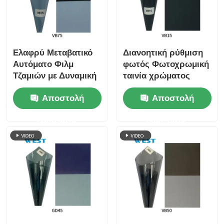
Ελαφρύ Μεταβατικό
Διανοητική ρύθμιση
Αυτόματο Φιλμ
φωτός Φωτοχρωμική
Τζαμιών με Δυναμική
ταινία χρώματος
Ρύθμιση Φωτός
παραθύρου Θερμική
Αποστολή
Αποστολή
Φωτοχρωμικό Φιλμ
μόνωση Ενεργειακή
απόδοση
ερώτησης
ερώτησης