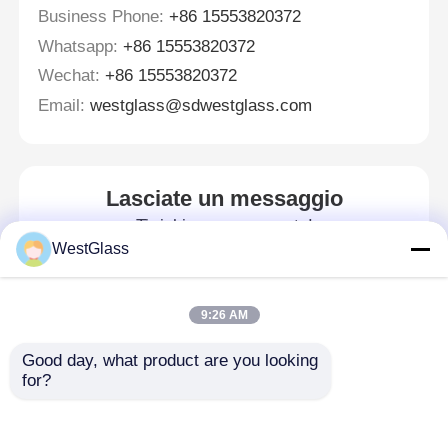
Business Phone:
+86 15553820372
Whatsapp:
+86 15553820372
Wechat:
+86 15553820372
Email:
westglass@sdwestglass.com
Lasciate un messaggio
Ti richiameremo presto!
WestGlass
9:26 AM
Good day, what product are you looking 
for?