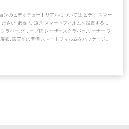
ションのビデオチュートリアルについては,ビデオ スマー
さい. 必要 な 道具 スマートフィルムを設置するに
スクラパー,グリープ銃,レーザースクラパー,リーナー,フ
洗濯布. 設置前の準備 スマートフィルムをパッケージか
して機能性を確認するためにテストする. スマートフィル
の測定尺度と比較して 互換性を確認してください. 設置