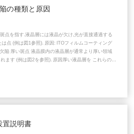
陥の種類と原因
透明な斑点を指す.液晶層には液晶が欠け,光が直接通過する
点 (例は図1参照). 原因: ITOフィルムコーティング
ブル欠陥 厚い斑点 液晶膜内の液晶層が通常より厚い領域
れます (例は図2を参照). 原因厚い液晶層を これらの特
の斑点 保護フィルムとスマートガラスフィルムの表面の間に
浄物質を指します.それらは通常黒色です (特定の形状
設置説明書