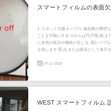
スマートフィルムの表面欠
1. スポット欠陥 a. バブル 液晶膜の
ことを可能にする.それらは円,円形,線,または
に灰色の斑点や傷痕が生じる. 図1: バ
を指します.雲,点,または斑点として表示さ
定の領域に 図2: 厚い点の欠陥 c. 塵
閉じ込められた灰色粒子,塵,または他の不
07-11-2025
については図3...
WEST スマートフィルム 