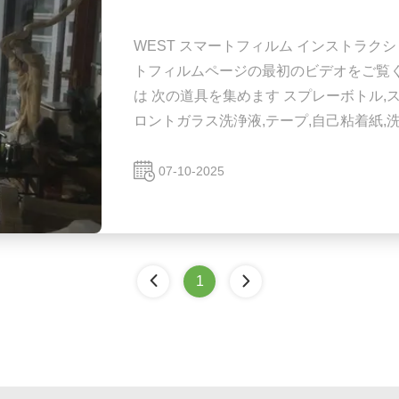
WEST スマートフィルム インストラク
トフィルムページの最初のビデオをご覧くだ
は 次の道具を集めます スプレーボトル,
ロントガラス洗浄液,テープ,自己粘着紙,
ら取り除く. スマートフィルムをオンに
ムの仕様や付属した図を グラスの現場で
07-10-2025
場 と 溝 の 清掃 床 と その 周...
1