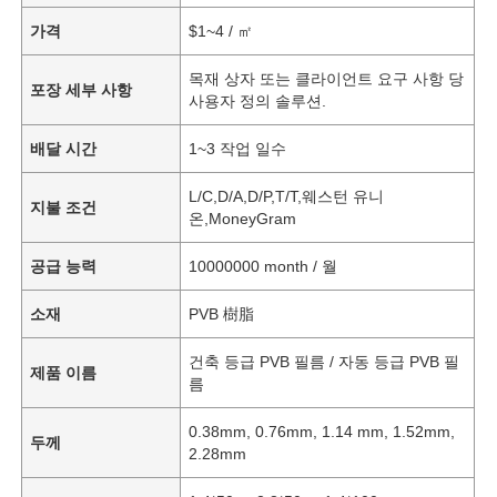
가격
$1~4 / ㎡
목재 상자 또는 클라이언트 요구 사항 당
포장 세부 사항
사용자 정의 솔루션.
배달 시간
1~3 작업 일수
L/C,D/A,D/P,T/T,웨스턴 유니
지불 조건
온,MoneyGram
공급 능력
10000000 month / 월
소재
PVB 樹脂
건축 등급 PVB 필름 / 자동 등급 PVB 필
제품 이름
름
0.38mm, 0.76mm, 1.14 mm, 1.52mm,
두께
2.28mm