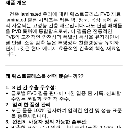
제품 개요
건축 laminated 유리에 대한 웨스트글라스 PVB 재료
laminated 필름 시리즈는 커튼 벽, 창문, 옥상 등에 널
리 사용되는 고성능 간층 재료입니다.나노 단열 매체들
을 PVB 樹脂에 통합함으로써, 이 필름은 전통적인
PVB의 고전적인 안전성과 폭발성 특성을 유지하면서
열 단열, 소음 감축,높은 투명성과 친환경성을 유지하
면서그것은 현대 에너지 효율적인 건축의 핵심 재료입
니다.
왜 웨스트글래스를 선택 했습니까?
?
1.
8 년 간 수출 우수성
:
홈
글로벌 PVB 필름 판매에 대한 입증 된 기록, 신뢰할
수있는 품질과 국제적 준수.
2.
엄격 한 품질 관리
:
제품 소개
모든 롤을 100% 검사하여 엄격한 안전 및 성능 표준
을 충족시킵니다.
3.
완전히 사용자 정의 가능한 솔루션
:
회사 소개
맞춤형 포장, 로고 인쇄, 너비 조정 (표준: 1.52m, 사