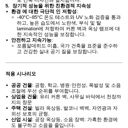
로 건축 디자인과 일치합니다.
5.
장기적 성능을 위한 친환경적 지속성
환경 에 대한 극단적 인 저항성
:
변색 PVB 필름
-40°C~85°C 온도 테스트와 UV 노화 검증을 통과
하고, 높은 습도에서 노란색, 부식 및 탈
lamination에 저항하여 커튼 벽과 옥상 램프에 대
한 지속적인 성능을 보장합니다.
안전하고 지속가능
:
포름알데히드 미흡, 국가 건축물 표준을 준수하
고 건강한 실내 공기 질을 보장합니다.
적용 시나리오
공공 건물
: 공항, 학교, 병원·안전성, 폭발성 및 소음
조절에 우선 순위를 부여합니다.
상업용 건물
: 유리 커튼 벽, 사무실 바닥에서 천장까
지의 창문
주택 건설
: 빌라 옥상등, 발코니 벽벽, 자연광과 자
외선 보호의 균형.
산업 시설
: 공장 옥상등, 소음 장벽: 가혹한 환경에
도 불구하고 소음을 줄입니다.