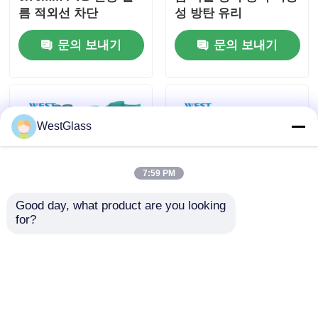
름 적외선 차단
성 방탄 유리
문의 보내기
문의 보내기
WestGlass
7:59 PM
Good day, what product are you looking 
for?
고정도의 폴리비닐 부
1.52mm 두께 폴리비닐
티랄 간층 래미네이트
부티랄 필름 방음 자외
유리 발코니 발루스트
선 차단 라미네이티드
라드 및 계단
유리용
문의 보내기
문의 보내기