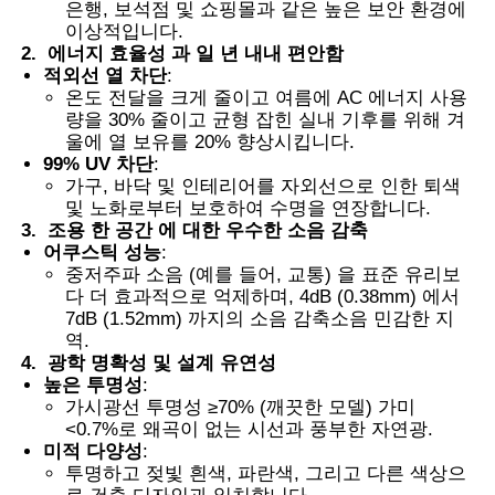
은행, 보석점 및 쇼핑몰과 같은 높은 보안 환경에
이상적입니다.
2.
에너지 효율성 과 일 년 내내 편안함
스마트 PDLC 필름
적외선 열 차단
:
온도 전달을 크게 줄이고 여름에 AC 에너지 사용
량을 30% 줄이고 균형 잡힌 실내 기후를 위해 겨
클리어 나노 세라믹 틴트
울에 열 보유를 20% 향상시킵니다.
99% UV 차단
:
가구, 바닥 및 인테리어를 자외선으로 인한 퇴색
광색 필름
및 노화로부터 보호하여 수명을 연장합니다.
3.
조용 한 공간 에 대한 우수한 소음 감축
어쿠스틱 성능
:
자동차 창문 색
중저주파 소음 (예를 들어, 교통) 을 표준 유리보
다 더 효과적으로 억제하며, 4dB (0.38mm) 에서
7dB (1.52mm) 까지의 소음 감축소음 민감한 지
스마트 pdlc 유리
역.
4.
광학 명확성 및 설계 유연성
높은 투명성
:
가시광선 투명성 ≥70% (깨끗한 모델) 가미
PNLC 필름
<0.7%로 왜곡이 없는 시선과 풍부한 자연광.
미적 다양성
:
투명하고 젖빛 흰색, 파란색, 그리고 다른 색상으
접합 유리 PVB 중간막