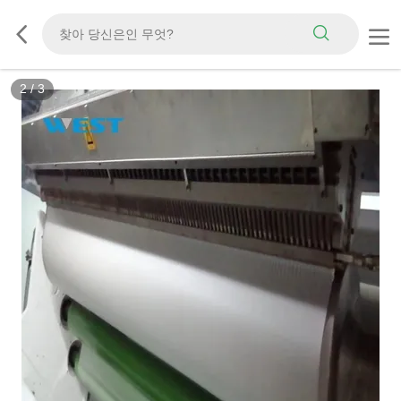
2
/
3