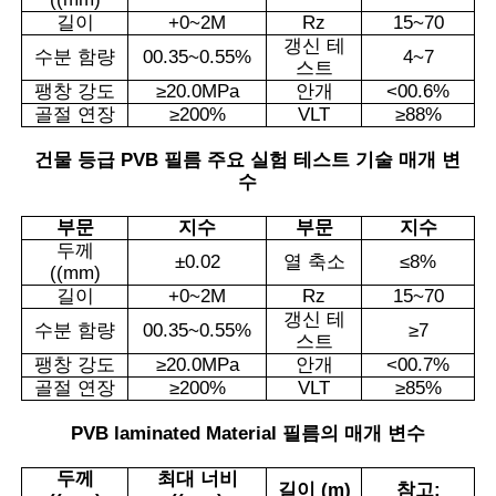
길이
+0~2M
Rz
15~70
갱신 테
수분 함량
00.35~0.55%
4~7
스트
팽창 강도
≥
20.0MPa
안개
<
00.6%
골절 연장
≥
200%
VLT
≥
88%
건물 등급 PVB 필름 주요 실험 테스트 기술 매개 변
수
부문
지수
부문
지수
두께
±
0.02
열 축소
≤
8%
((mm)
길이
+0~2M
Rz
15~70
갱신 테
수분 함량
00.35~0.55%
≥
7
스트
팽창 강도
≥
20.0MPa
안개
<
00.7%
골절 연장
≥
200%
VLT
≥
85%
PVB laminated Material 필름의 매개 변수
두께
최대 너비
길이 (m)
참고: