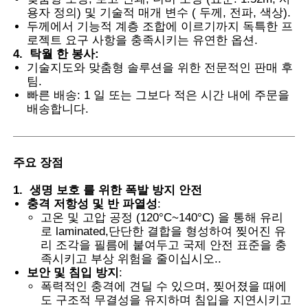
용자 정의) 및 기술적 매개 변수 ( 두께, 전파, 색상).
두께에서 기능적 계층 조합에 이르기까지 독특한 프
공장 투어
로젝트 요구 사항을 충족시키는 유연한 옵션.
4.
탁월 한 봉사
:
기술지도와 맞춤형 솔루션을 위한 전문적인 판매 후
팀.
품질 관리
빠른 배송: 1 일 또는 그보다 적은 시간 내에 주문을
배송합니다.
연락처
주요 장점
뉴스
1.
생명 보호 를 위한 폭발 방지 안전
충격 저항성 및 반 파열성
:
모든 케이스
고온 및 고압 공정 (120°C~140°C) 을 통해 유리
로 laminated,단단한 결합을 형성하여 찢어진 유
리 조각을 필름에 붙여두고 국제 안전 표준을 충
견적 요청
족시키고 부상 위험을 줄이십시오..
보안 및 침입 방지
:
폭력적인 충격에 견딜 수 있으며, 찢어졌을 때에
도 구조적 무결성을 유지하며 침입을 지연시키고
자동차 도료 보호막