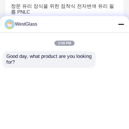
창문 유리 장식을 위한 점착식 전자변색 유리 필
름 PNLC
WestGlass
접합 유리 PVB 중간막
3:50 PM
고 투명성 맑은 PVB 필름 폭발 방지 충격 저항성
방탄 유리
Good day, what product are you looking 
for?
변색 PVB 필름
열색성 PVB 유리 간층 상용 건물용 장시간 소음
단열
홈
사이트맵
연락처
Desktop Site
사이트맵
개인 정보 정책