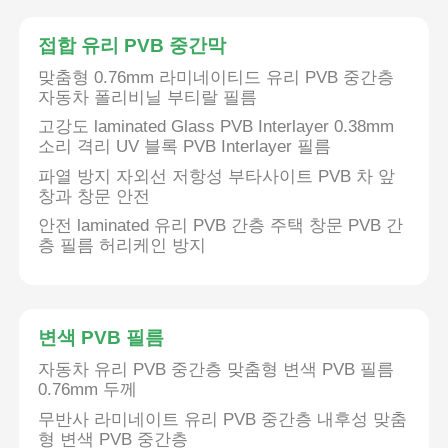
접합 유리 PVB 중간막
공장 투어
맞춤형 0.76mm 라미네이티드 유리 PVB 중간층
자동차 폴리비닐 부티랄 필름
품질 관리
고강도 laminated Glass PVB Interlayer 0.38mm
소리 격리 UV 블록 PVB Interlayer 필름
파열 방지 자외선 저항성 부타사이트 PVB 차 앞
연락처
창과 창문 안전
안전 laminated 유리 PVB 간층 주택 창문 PVB 간
층 필름 허리케인 방지
뉴스
모든 케이스
변색 PVB 필름
자동차 유리 PVB 중간층 맞춤형 변색 PVB 필름
견적 요청
0.76mm 두께
무반사 라미네이트 유리 PVB 중간층 내후성 맞춤
자동차 도료 보호막
형 변색 PVB 중간층