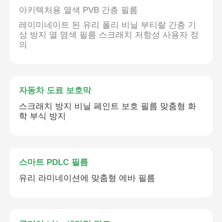
아키텍처용 열색 PVB 간층 필름
레이미네이트 된 유리 폴리 비닐 부티랄 간층 기
스마트 PDLC 필름
상 방지 열 염색 필름 스크래치 저항성 사용자 정
의
클리어 나노 세라믹 틴트
광색 필름
자동차 도료 보호막
스크래치 방지 비닐 페인트 보호 필름 맞춤형 화
학 부식 방지
자동차 창문 색
스마트 pdlc 유리
스마트 PDLC 필름
유리 라미네이션에 맞춤형 에바 필름
PNLC 필름
접합 유리 PVB 중간막