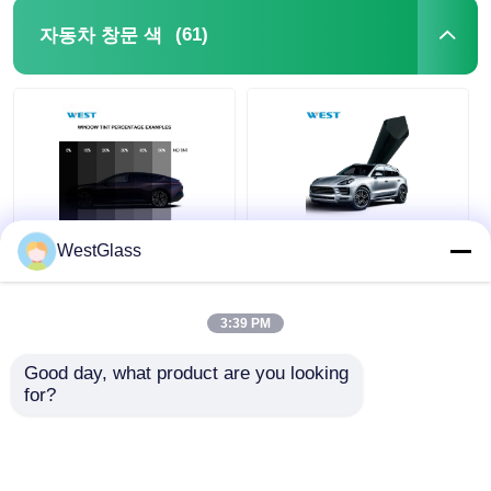
(61)
자동차 창문 색
WestGlass
2겹 나노 탄소 자동차
울트라 클리어 자동차
윈도우 틴트
윈도우 틴트 열 차단 나
1.52M*30M/롤 맞춤형
노 세라믹 자동차 틴트
셀프 접착식 자동차 윈
UV 차단
3:39 PM
도우 틴트
최고의 가격
최고의 가격
Good day, what product are you looking 
for?
지금 챗팅하세요
지금 챗팅하세요