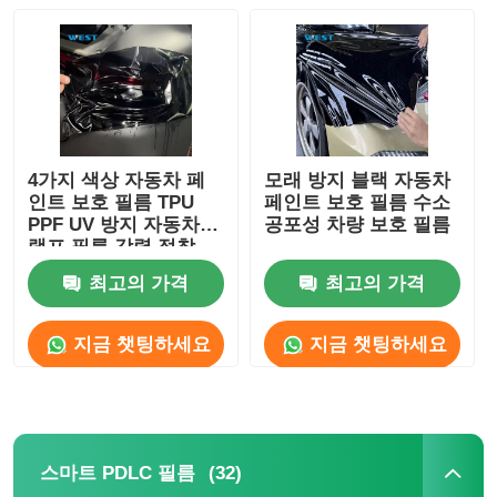
공장 투어
품질 관리
4가지 색상 자동차 페
모래 방지 블랙 자동차
인트 보호 필름 TPU
페인트 보호 필름 수소
연락처
PPF UV 방지 자동차
공포성 차량 보호 필름
램프 필름 강력 접착
뉴스
최고의 가격
최고의 가격
지금 챗팅하세요
지금 챗팅하세요
모든 케이스
견적 요청
(32)
스마트 PDLC 필름
자동차 도료 보호막