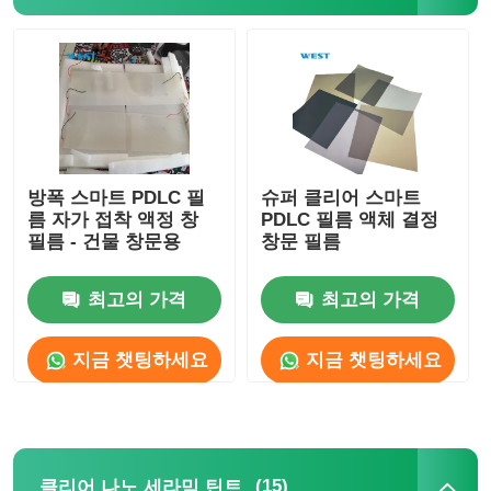
스마트 PDLC 필름
클리어 나노 세라믹 틴트
광색 필름
방폭 스마트 PDLC 필
슈퍼 클리어 스마트
름 자가 접착 액정 창
PDLC 필름 액체 결정
필름 - 건물 창문용
창문 필름
자동차 창문 색
최고의 가격
최고의 가격
스마트 pdlc 유리
지금 챗팅하세요
지금 챗팅하세요
PNLC 필름
접합 유리 PVB 중간막
(15)
클리어 나노 세라믹 틴트