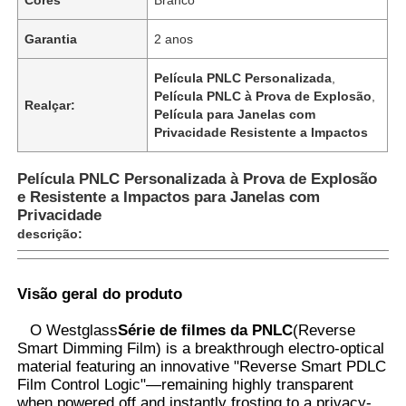
Garantia
2 anos
Película PNLC Personalizada
,
Película PNLC à Prova de Explosão
,
Realçar:
Película para Janelas com
Privacidade Resistente a Impactos
Película PNLC Personalizada à Prova de Explosão
e Resistente a Impactos para Janelas com
Privacidade
descrição:
Casa
Visão geral do produto
O Westglass
Série de filmes da PNLC
(Reverse
Produtos
Smart Dimming Film) is a breakthrough electro-optical
material featuring an innovative "Reverse Smart PDLC
Film Control Logic"—remaining highly transparent
Quem Somos
when powered off and instantly frosting to a privacy-