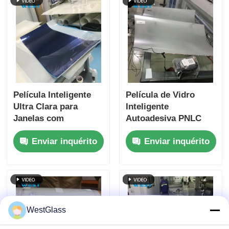
Película Inteligente
Película de Vidro
Ultra Clara para
Inteligente
Janelas com
Autoadesiva PNLC
Tonalidade PNLC com
220V Resistência à
Enviar inquérito
Enviar inquérito
Interruptor de
Explosão
Escurecimento e
Privacidade
WestGlass