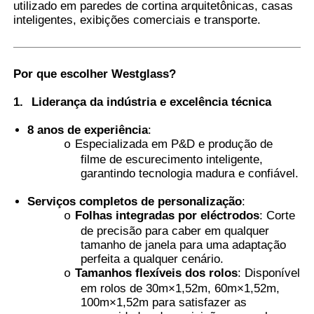
utilizado em paredes de cortina arquitetônicas, casas
inteligentes, exibições comerciais e transporte.
Película PDLC inteligente
Por que escolher Westglass
?
Tinta Nanocerâmica transparente
1.
Liderança da indústria e excelência técnica
Película fotocromática
8 anos de experiência
:
Especializada em P&D e produção de
o
filme de escurecimento inteligente,
Tinta para janelas de automóveis
garantindo tecnologia madura e confiável.
Serviços completos de personalização
:
Vidro Pdlc inteligente
Folhas integradas por eléctrodos
: Corte
o
de precisão para caber em qualquer
tamanho de janela para uma adaptação
Película PNLC
perfeita a qualquer cenário.
Tamanhos flexíveis dos rolos
: Disponível
o
em rolos de 30m×1,52m, 60m×1,52m,
100m×1,52m para satisfazer as
Camada Intermediária PVB para Vidro Laminado