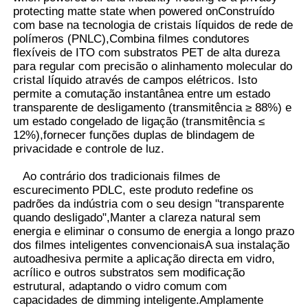
protecting matte state when powered onConstruído
com base na tecnologia de cristais líquidos de rede de
polímeros (PNLC),Combina filmes condutores
Fábrica
flexíveis de ITO com substratos PET de alta dureza
para regular com precisão o alinhamento molecular do
cristal líquido através de campos elétricos. Isto
Controle de Qualidade
permite a comutação instantânea entre um estado
transparente de desligamento (transmitência ≥ 88%) e
um estado congelado de ligação (transmitência ≤
Fale Conosco
12%),fornecer funções duplas de blindagem de
privacidade e controle de luz.
notícias
Ao contrário dos tradicionais filmes de
escurecimento PDLC, este produto redefine os
padrões da indústria com o seu design "transparente
Todos os casos
quando desligado",Manter a clareza natural sem
energia e eliminar o consumo de energia a longo prazo
dos filmes inteligentes convencionaisA sua instalação
Pedir um orçamento
autoadhesiva permite a aplicação directa em vidro,
acrílico e outros substratos sem modificação
estrutural, adaptando o vidro comum com
capacidades de dimming inteligente.Amplamente
Filme da proteção da pintura do carro