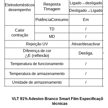
Ligado→desligado
Resposta
Eletrodomésticos
T
Imagem
desempenho
Desligado→Ligado
Potência
Consumo
Em
TD
/
Calor
contração
MD
/
Rejeição UV
Ativar/desactivar
Diferença de cor
Desliga.
CI
△
E (reflexão)
Temperatura de funcionamento
/
Temperatura de armazenamento
/
Umidade de armazenamento
/
Duração de vida
Em
VLT 91% Adesivo Branco Smart Film Especificações
técnicas