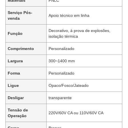
Materiais
PNLC
Serviço Pós-
Apoio técnico em linha
venda
Decorativo, à prova de explosões,
Função
isolação térmica
Comprimento
Personalizado
Largura
300~1400 mm
Forma
Personalizado
Ligue
Opaco/Fosco/Jateado
Desligar
transparente
Tensão de
220V/60V CA ou 110V/60V CA
Operação
Cores
Branco