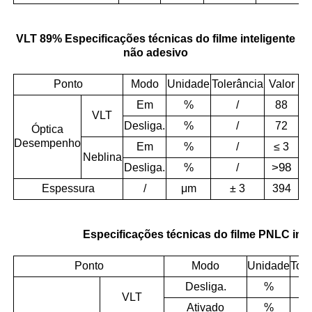
VLT 89% Especificações técnicas do filme inteligente
não adesivo
Ponto
Modo
Unidade
Tolerância
Valor
Em
%
/
88
VLT
Desliga.
%
/
72
Óptica
Desempenho
Em
%
/
≤ 3
Neblina
>
98
Desliga.
%
/
Espessura
/
μm
± 3
394
Especificações técnicas do filme PNLC inte
Ponto
Modo
Unidade
Tole
Desliga.
%
VLT
Ativado
%