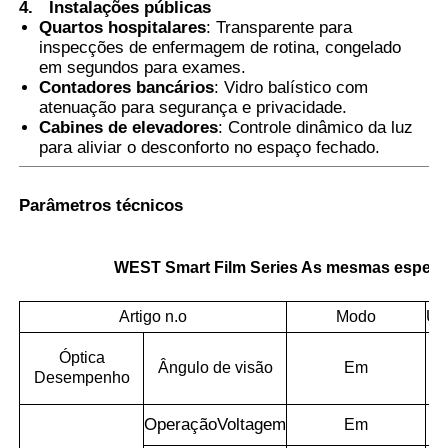
4.
Instalações públicas
Quartos hospitalares
: Transparente para
inspecções de enfermagem de rotina, congelado
em segundos para exames.
Contadores bancários
: Vidro balístico com
atenuação para segurança e privacidade.
Cabines de elevadores
: Controle dinâmico da luz
para aliviar o desconforto no espaço fechado.
Parâmetros técnicos
WEST Smart Film Series As mesmas especif
Artigo n.o
Modo
Un
Óptica
Ângulo de visão
Em
Desempenho
Operação
Voltagem
Em
A