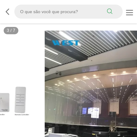
3
/
7