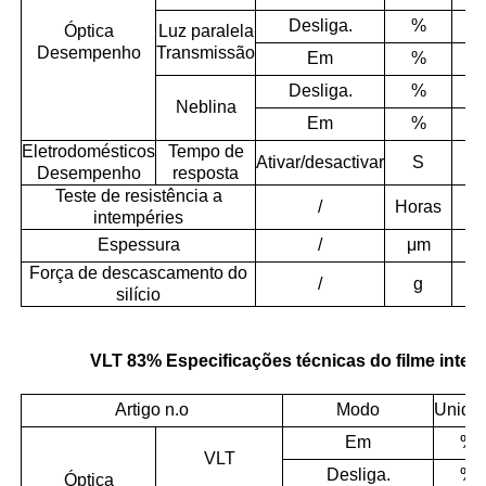
Desliga.
%
Óptica
Luz paralela
Desempenho
Transmissão
Em
%
Desliga.
%
Neblina
Em
%
Eletrodomésticos
Tempo de
Ativar/desactivar
S
Desempenho
resposta
Teste de resistência a
/
Horas
intempéries
Espessura
/
μm
±
Força de descascamento do
/
g
silício
VLT 83% Especificações técnicas do filme intel
Artigo n.o
Modo
Unida
Em
%
VLT
Desliga.
%
Óptica