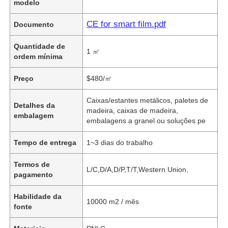
modelo
CE for smart film.pdf
Documento
Quantidade de
1 ㎡
ordem mínima
Preço
$480/㎡
Caixas/estantes metálicos, paletes de
Detalhes da
madeira, caixas de madeira,
embalagem
embalagens a granel ou soluções pe
Tempo de entrega
1~3 dias do trabalho
Termos de
L/C,D/A,D/P,T/T,Western Union,
pagamento
Habilidade da
10000 m2 / mês
fonte