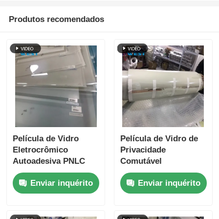
Produtos recomendados
Película de Vidro
Película de Vidro de
Eletrocrômico
Privacidade
Autoadesiva PNLC
Comutável
para Decoração de
Personalizada Fácil
Enviar inquérito
Enviar inquérito
Vidros de Janela
Instalação Leve
Segurança