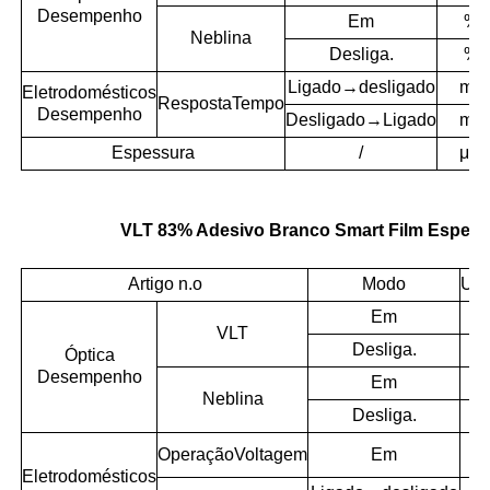
Desempenho
Em
%
Neblina
Desliga.
%
Ligado→desligado
ms
Eletrodomésticos
Resposta
Tempo
Desempenho
Desligado→Ligado
ms
Espessura
/
μm
VLT 83% Adesivo Branco Smart Film Especif
Artigo n.o
Modo
Uni
Em
VLT
Desliga.
Óptica
Desempenho
Em
Neblina
Desliga.
Operação
Voltagem
Em
A
Eletrodomésticos