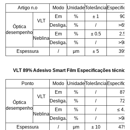
Artigo n.o
Modo
Unidade
Tolerância
Especifica
Em
%
± 1
90
VLT
>
65
Desliga.
%
/
Óptica
desempenho
Em
%
± 0.5
2.5
Neblina
>
98
Desliga.
%
/
Espessura
/
μm
± 5
395
VLT 89% Adesivo Smart Film Especificações técnica
Ponto
Modo
Unidade
Tolerância
Especifica
Em
%
/
87
VLT
Desliga.
%
/
72
Óptica
desempenho
Em
%
/
≤ 4.0
Neblina
>
98
Desliga.
%
/
Espessura
/
μm
± 10
479