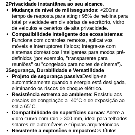
2Privacidade instantânea ao seu alcance.
Mudança de nível de milissegundos
: <200ms
tempo de resposta para atingir 95% de neblina para
total privacidade em divisórias de escritório, vidro
de veículos e cenários de alta privacidade.
Compatibilidade inteligente dos ecossistemas
:
Funciona com controles remotos, aplicativos
móveis e interruptores físicos; integra-se com
sistemas domésticos inteligentes para modos pré-
definidos (por exemplo, "transparente para
reuniões" ou "congelado para noites de cinema").
3Segurança, Durabilidade e Versatilidade
Projeto de segurança passiva
Desliga-se
automaticamente quando a energia está desligada,
eliminando os riscos de choque elétrico.
Resistência extrema ao ambiente
: Resistiu aos
ensaios de congelação a -40°C e de exposição ao
sol a 65°C.
Compatibilidade de superfícies curvas
: Adere a
vidro curvo com raio ≥ 300 mm, ideal para telhados
solares de automóveis e cúpulas arquitetónicas.
Resistente a explosões e impactos
Os títulos