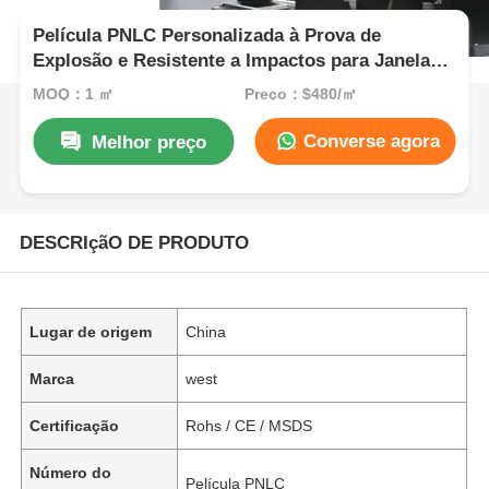
Película PNLC Personalizada à Prova de
Explosão e Resistente a Impactos para Janelas
com Privacidade
MOQ：1 ㎡
Preço：$480/㎡
Converse agora
Melhor preço
DESCRIçãO DE PRODUTO
Lugar de origem
China
Marca
west
Certificação
Rohs / CE / MSDS
Número do
Película PNLC