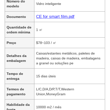
Número do
Vidro inteligente
modelo
CE for smart film.pdf
Documento
Quantidade de
1 ㎡
ordem mínima
Preço
$78~103 / ㎡
Caixas/estantes metálicos, paletes de
Detalhes da
madeira, caixas de madeira, embalagens
embalagem
a granel ou soluções pe
Tempo de
15 dias úteis
entrega
Termos de
L/C,D/A,D/P,T/T,Western
pagamento
Union,MoneyGram
Habilidade da
10000 m2 / mês
fonte