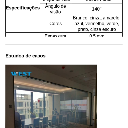
Ângulo de
Especificações
140°
visão
Branco, cinza, amarelo,
Cores
azul, vermelho, verde,
preto, cinza escuro
Espessura
0.5 mm
Personalização de
Comprimento
acordo com as
Tamanho
e largura
exigências do cliente
Estudos de casos
Tamanho da
200 mm*300 mm ou
amostra
outros
Interruptor manual, controlo de voz,
Modo de
controlo remoto, pode ser combinado de
controlo
acordo com as necessidades do cliente