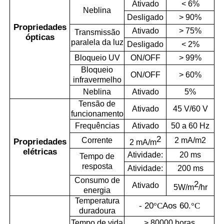
Ativado
< 6%
Neblina
Desligado
> 90%
Propriedades
Ativado
> 75%
Transmissão
ópticas
paralela da luz
Desligado
< 2%
Bloqueio UV
ON/OFF
> 99%
Bloqueio
ON/OFF
> 60%
infravermelho
Neblina
Ativado
5%
Tensão de
Ativado
45 V/60 V
funcionamento
Frequências
Ativado
50 a 60 Hz
2
Corrente
2 mA/m2
Propriedades
2 mA/m
elétricas
Atividade:
20 ms
Tempo de
resposta
Atividade:
200 ms
Consumo de
2
Ativado
5W/m
/hr
energia
Temperatura
- 20
°C
Aos 60.
°C
duradoura
Tempo de vida
> 80000 horas