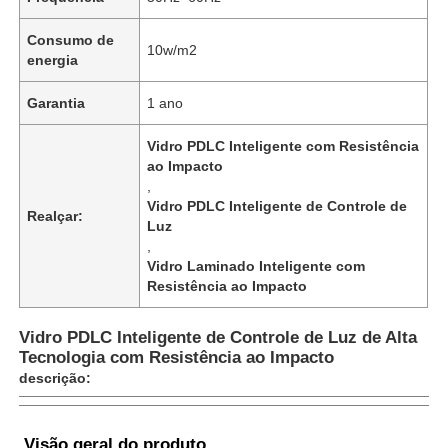
Consumo de
10w/m2
energia
Garantia
1 ano
Vidro PDLC Inteligente com Resistência
ao Impacto
,
Vidro PDLC Inteligente de Controle de
Realçar:
Luz
,
Vidro Laminado Inteligente com
Resistência ao Impacto
Casa
Vidro PDLC Inteligente de Controle de Luz de Alta
Tecnologia com Resistência ao Impacto
descrição:
Produtos
Quem Somos
Visão geral do produto