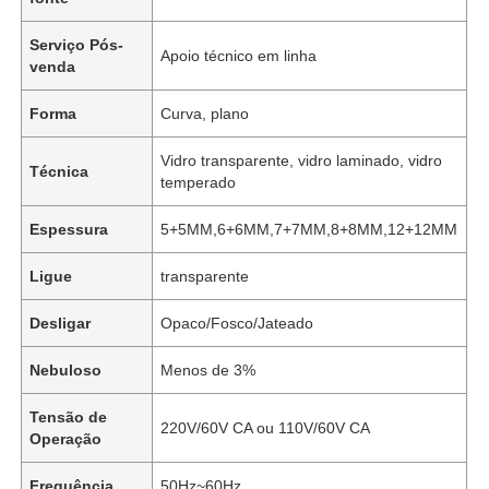
Serviço Pós-
Apoio técnico em linha
venda
Forma
Curva, plano
Vidro transparente, vidro laminado, vidro
Técnica
temperado
Espessura
5+5MM,6+6MM,7+7MM,8+8MM,12+12MM
Ligue
transparente
Desligar
Opaco/Fosco/Jateado
Nebuloso
Menos de 3%
Tensão de
220V/60V CA ou 110V/60V CA
Operação
Frequência
50Hz~60Hz