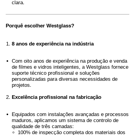
clara.
Película PDLC inteligente
Porquê escolher Westglass?
Tinta Nanocerâmica transparente
8 anos de experiência na indústria
Película fotocromática
Com oito anos de experiência na produção e venda
de filmes e vidros inteligentes, a Westglass fornece
suporte técnico profissional e soluções
Tinta para janelas de automóveis
personalizadas para diversas necessidades de
projetos.
Vidro Pdlc inteligente
Excelência profissional na fabricação
Película PNLC
Equipados com instalações avançadas e processos
maduros, aplicamos um sistema de controlo de
qualidade de três camadas:
Camada Intermediária PVB para Vidro Laminado
100% de inspecção completa dos materiais dos