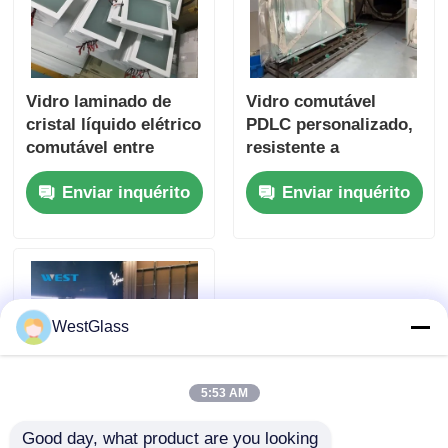
Vidro laminado de
Vidro comutável
cristal líquido elétrico
PDLC personalizado,
comutável entre
resistente a
estados transparente
impactos, proteção
Enviar inquérito
Enviar inquérito
e fosco
UV e redução de
ruído
WestGlass
5:53 AM
Good day, what product are you looking 