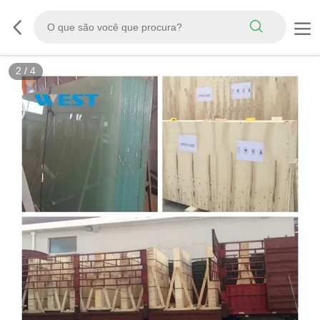
3
/
4