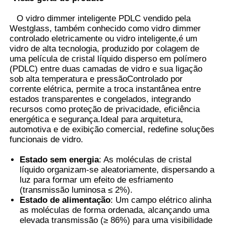
O vidro dimmer inteligente PDLC vendido pela
Westglass, também conhecido como vidro dimmer
Fábrica
controlado eletricamente ou vidro inteligente,é um
vidro de alta tecnologia, produzido por colagem de
uma película de cristal líquido disperso em polímero
Controle de Qualidade
(PDLC) entre duas camadas de vidro e sua ligação
sob alta temperatura e pressãoControlado por
corrente elétrica, permite a troca instantânea entre
Fale Conosco
estados transparentes e congelados, integrando
recursos como proteção de privacidade, eficiência
energética e segurança.Ideal para arquitetura,
notícias
automotiva e de exibição comercial, redefine soluções
funcionais de vidro.
Todos os casos
Estado sem energia
: As moléculas de cristal
líquido organizam-se aleatoriamente, dispersando a
luz para formar um efeito de esfriamento
Pedir um orçamento
(transmissão luminosa ≤ 2%).
Estado de alimentação
: Um campo elétrico alinha
as moléculas de forma ordenada, alcançando uma
elevada transmissão (≥ 86%) para uma visibilidade
Filme da proteção da pintura do carro