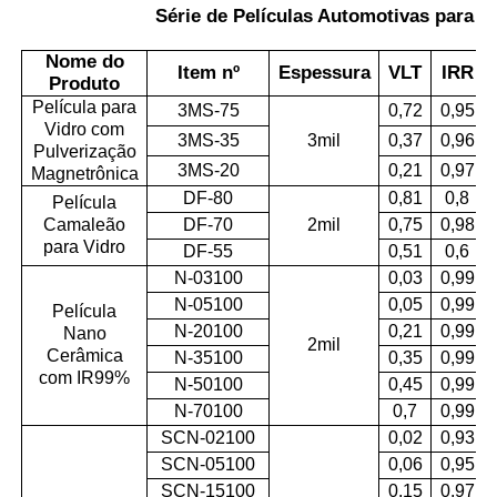
Série de Películas Automotivas para 
Nome do
Item nº
Espessura
VLT
IRR
Produto
Película para
3MS-75
0,72
0,95
Vidro com
3MS-35
3mil
0,37
0,96
Pulverização
3MS-20
0,21
0,97
Magnetrônica
DF-80
0,81
0,8
Película
Camaleão
DF-70
2mil
0,75
0,98
para Vidro
DF-55
0,51
0,6
N-03100
0,03
0,99
N-05100
0,05
0,99
Película
N-20100
0,21
0,99
Nano
2mil
Cerâmica
N-35100
0,35
0,99
com IR99%
N-50100
0,45
0,99
N-70100
0,7
0,99
SCN-02100
0,02
0,93
SCN-05100
0,06
0,95
SCN-15100
0,15
0,97