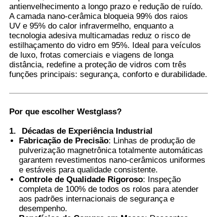
antienvelhecimento a longo prazo e redução de ruído.
A camada nano-cerâmica bloqueia 99% dos raios
UV e 95% do calor infravermelho, enquanto a
Fábrica
tecnologia adesiva multicamadas reduz o risco de
estilhaçamento do vidro em 95%. Ideal para veículos
de luxo, frotas comerciais e viagens de longa
Controle de Qualidade
distância, redefine a proteção de vidros com três
funções principais: segurança, conforto e durabilidade.
Fale Conosco
Por que escolher Westglass
?
notícias
1.
Décadas de Experiência Industrial
Fabricação de Precisão
: Linhas de produção de
pulverização magnetrônica totalmente automáticas
Todos os casos
garantem revestimentos nano-cerâmicos uniformes
e estáveis para qualidade consistente.
Controle de Qualidade Rigoroso
: Inspeção
Pedir um orçamento
completa de 100% de todos os rolos para atender
aos padrões internacionais de segurança e
desempenho.
Filme da proteção da pintura do carro