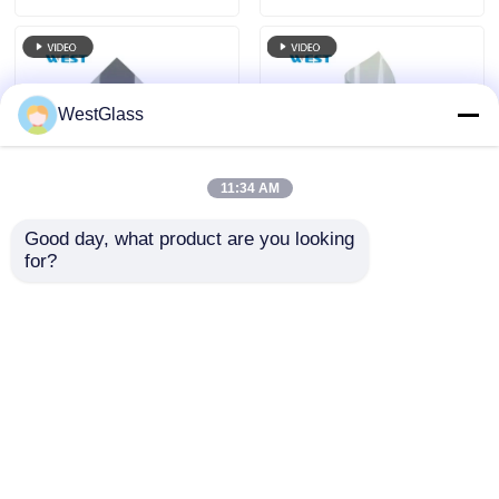
Película para Vidro
Lateral e Para-brisa
Dianteiro, Cor Preta
WestGlass
11:34 AM
Good day, what product are you looking 
4 mil espessura Tinta
4 mil de espessura
for?
de janela à prova de
Nano-cerâmica de
explosão à prova de
janela de carro de
infravermelho Nano
alta rejeição de calor
Enviar inquérito
Enviar inquérito
Cerâmica à prova de
com borbulha de ar
janela Tinting Film
livre
UV Proof Film para
carro
Casa
Mapa do Site
Fale Conosco
Desktop Site
Mapa do Site
Política de privacidade