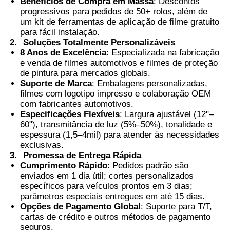
Benefícios de Compra em Massa
: Descontos
progressivos para pedidos de 50+ rolos, além de
um kit de ferramentas de aplicação de filme gratuito
Película PDLC inteligente
para fácil instalação.
2.
Soluções Totalmente Personalizáveis
8 Anos de Excelência
: Especializada na fabricação
Tinta Nanocerâmica transparente
e venda de filmes automotivos e filmes de proteção
de pintura para mercados globais.
Suporte de Marca
: Embalagens personalizadas,
Película fotocromática
filmes com logotipo impresso e colaboração OEM
com fabricantes automotivos.
Especificações Flexíveis
: Largura ajustável (12"–
60"), transmitância de luz (5%–50%), tonalidade e
Tinta para janelas de automóveis
espessura (1,5–4mil) para atender às necessidades
exclusivas.
3.
Promessa de Entrega Rápida
Vidro Pdlc inteligente
Cumprimento Rápido
: Pedidos padrão são
enviados em 1 dia útil; cortes personalizados
específicos para veículos prontos em 3 dias;
Película PNLC
parâmetros especiais entregues em até 15 dias.
Opções de Pagamento Global
: Suporte para T/T,
cartas de crédito e outros métodos de pagamento
Camada Intermediária PVB para Vidro Laminado
seguros.