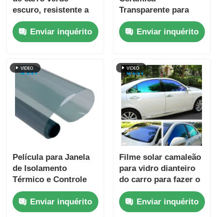
escuro, resistente a
Transparente para
arranhões e leve
Sputtering Magntron,
Enviar inquérito
Enviar inquérito
Rejeição de Calor
para Vidro
Automotivo
Película para Janela
Filme solar camaleão
de Isolamento
para vidro dianteiro
Térmico e Controle
do carro para fazer o
Solar 1.52x30m, Nano
vidro brilhar
Enviar inquérito
Enviar inquérito
Cerâmica, Película
Solar Automotiva,