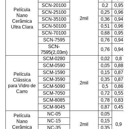
SCN-20100
0,2
0,95
Película
SCN-25100
0,25
0,96
Nano
2mil
SCN-35100
0,36
0,94
Cerâmica
SCN-50100
0,51
0,96
Ultra Clara
SCN-70100
0,68
0,95
SCN-7595
0,76
0,94
SCN-
0,76
0,94
7595(2,03m
)
SCM-0280
0,02
0,8
SCM-0590
0,05
0,88
SCM-1590
0,15
0,87
Película
SCM-3590
0,35
0,87
Clássica
2mil
para Vidro de
SCM-5090
0,5
0,86
Carro
SCM-7050
0,72
0,55
SCM-8085
0,78
0,83
SCM-9045
0,87
0,45
NC-05
0,05
Película
NC-15
0,15
Nano
2mil
0,9
Cerâmica
NC-35
0,35