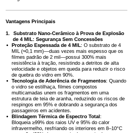
Filme PVB Termocrômico
Vantagens Principais
1.
Substrato Nano-Cerâmico à Prova de Explosão
de 4 MIL: Segurança Sem Concessões
Proteção Espessada de 4 MIL
: O substrato de 4
MIL (≈0,1 mm)—duas vezes mais espesso que os
filmes padrão de 2 mil—possui 300% mais
resistência à tração, resistindo a detritos de alta
velocidade e objetos em queda para reduzir o risco
de quebra do vidro em 90%.
Tecnologia de Aderência de Fragmentos
: Quando
o vidro se estilhaça, filmes compostos
multicamadas unem os fragmentos em uma
estrutura de teia de aranha, reduzindo os riscos de
respingos em 95% e dobrando a segurança dos
passageiros em acidentes.
Blindagem Térmica de Espectro Total
:
Bloqueia ≥99% dos raios UV e 95% do calor
infravermelho, resfriando os interiores em 8–10°C