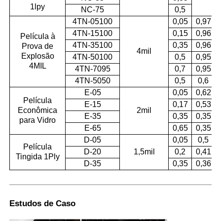
1lpy
NC-75
0,5
4TN-05100
0,05
0,97
4TN-15100
0,15
0,96
Película à
4TN-35100
0,35
0,96
Prova de
4mil
Explosão
4TN-50100
0,5
0,95
4MIL
4TN-7095
0,7
0,95
4TN-5050
0,5
0,6
E-05
0,05
0,62
Película
E-15
0,17
0,53
Econômica
2mil
E-35
0,35
0,35
para Vidro
E-65
0,65
0,35
D-05
0,05
0,5
Película
D-20
1,5mil
0,2
0,41
Tingida 1Ply
D-35
0,35
0,36
Estudos de Caso