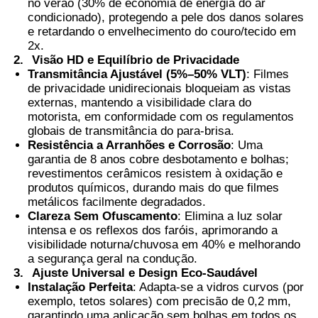
no verão (30% de economia de energia do ar
condicionado), protegendo a pele dos danos solares
e retardando o envelhecimento do couro/tecido em
2x.
2.
Visão HD e Equilíbrio de Privacidade
Transmitância Ajustável (5%–50% VLT)
: Filmes
de privacidade unidirecionais bloqueiam as vistas
externas, mantendo a visibilidade clara do
motorista, em conformidade com os regulamentos
globais de transmitância do para-brisa.
Resistência a Arranhões e Corrosão
: Uma
garantia de 8 anos cobre desbotamento e bolhas;
revestimentos cerâmicos resistem à oxidação e
produtos químicos, durando mais do que filmes
metálicos facilmente degradados.
Clareza Sem Ofuscamento
: Elimina a luz solar
intensa e os reflexos dos faróis, aprimorando a
visibilidade noturna/chuvosa em 40% e melhorando
a segurança geral na condução.
3.
Ajuste Universal e Design Eco-Saudável
Instalação Perfeita
: Adapta-se a vidros curvos (por
exemplo, tetos solares) com precisão de 0,2 mm,
garantindo uma aplicação sem bolhas em todos os