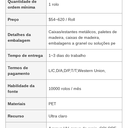
Quantidade de
1 rolo
ordem mínima
Preço
$54~620 / Roll
Caixas/estantes metálicos, paletes de
Detalhes da
madeira, caixas de madeira,
embalagem
embalagens a granel ou soluções pe
Tempo de entrega
1~3 dias do trabalho
Termos de
L/C,D/A,D/P,T/T,Western Union,
pagamento
Habilidade da
10000 rolos / mês
fonte
Materiais
PET
Recurso
Ultra claro