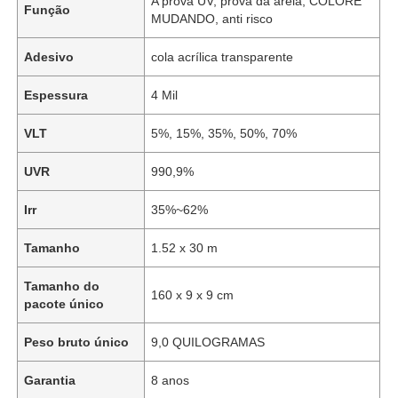
A prova UV, prova da areia, COLORE
Função
MUDANDO, anti risco
Adesivo
cola acrílica transparente
Espessura
4 Mil
VLT
5%, 15%, 35%, 50%, 70%
UVR
990,9%
Irr
35%~62%
Tamanho
1.52 x 30 m
Tamanho do
160 x 9 x 9 cm
pacote único
Peso bruto único
9,0 QUILOGRAMAS
Garantia
8 anos