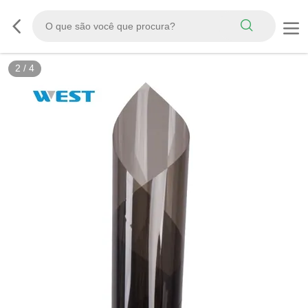
3
/
4