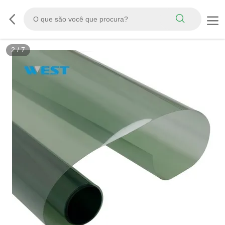
3
/
7