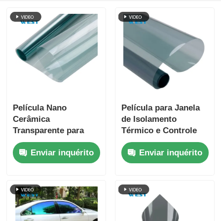
Película Nano
Película para Janela
Cerâmica
de Isolamento
Transparente para
Térmico e Controle
Sputtering Magntron,
Solar 1.52x30m, Nano
Enviar inquérito
Enviar inquérito
Rejeição de Calor
Cerâmica, Película
para Vidro
Solar Automotiva,
Automotivo
Película para Vidro
Lateral e Para-brisa
Dianteiro, Cor Preta