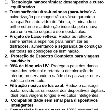
1.
Tecnologia nanocerâmica: desempenho e custo
equilibrados
Transparência ultra-luminosa (para-brisa)
: A
Película PDLC inteligente
pulverização por magnetrão a vácuo garante a
transparência do vidro de fábrica, eliminando o
brilho noturno e a distorção induzida pela chuva
Tinta Nanocerâmica transparente
para uma visão segura e sem obstáculos.
Projeto de baixo reflexo
: Reduz os reflexos
semelhantes a espelhos para minimizar as
Película fotocromática
distrações, aumentando a segurança de condução
em todas as condições de iluminação.
2.
Proteção de Espectro Completo para viagens
Tinta para janelas de automóveis
saudáveis
99% de bloqueio UV
: Protege a pele dos danos
causados pelo sol e retarda a decoloração do
Vidro Pdlc inteligente
interior, preservando a saúde dos passageiros e a
estética do veículo.
Filtração nociva de luz azul
: Reduz o cansaço
ocular devido às emissões dos dispositivos digitais,
Película PNLC
ideal para viagens longas e veículos inteligentes.
3.
Compatibilidade sem sinal para dispositivos
inteligentes
Camada Intermediária PVB para Vidro Laminado