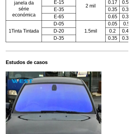
E-15
0.17
0.53
janela da
2 mil
série
E-35
0.35
0.35
económica
E-65
0.65
0.35
D-05
0.05
0.5
1Tinta Tintada
D-20
1.5mil
0.2
0.41
D-35
0.35
0.36
Estudos de casos