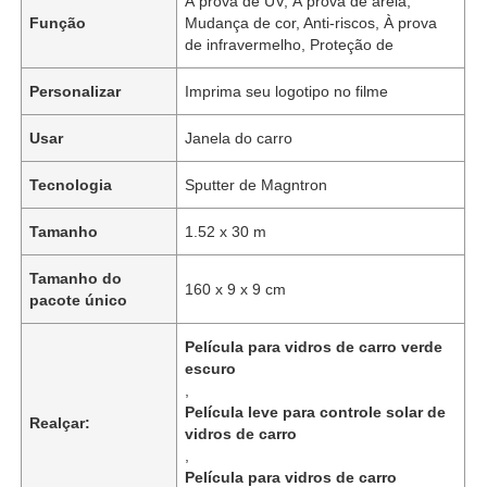
À prova de UV, À prova de areia,
Função
Mudança de cor, Anti-riscos, À prova
de infravermelho, Proteção de
Personalizar
Imprima seu logotipo no filme
Usar
Janela do carro
Tecnologia
Sputter de Magntron
Tamanho
1.52 x 30 m
Tamanho do
160 x 9 x 9 cm
pacote único
Película para vidros de carro verde
escuro
,
Película leve para controle solar de
Realçar:
vidros de carro
,
Película para vidros de carro