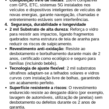
Composição livre de metais
: 100% compatível
com GPS, ETC, sistemas 5G instalados nos
veículos e dispositivos inteligentes de veículos de
Filme PVB Termocrômico
novas energias, garante navegação, chamadas e
entretenimento estáveis sem interferências.
4.
Segurança, durabilidade e longevidade
2 mil Substrato de alta dureza
: Reforça o vidro
para resistir aos impactos, ligando fragmentos
quebrados numa estrutura de teia de aranha para
reduzir os riscos de salpicamento.
Revestimento anti-oxidação
: Resiste ao
desbotamento e borbulhamento durante mais de 2
anos, certificado como ecológico e seguro para
famílias (incluindo bebês).
Tecnologia de ajuste flexível
: 2 mil substratos
ultrafinos adaptam-se a telhados solares e vidros
curvos com instalação livre de bolhas, garantindo
um acabamento perfeito.
Superfície resistente a riscos
: O revestimento
endurecido resiste ao desgaste diário (por exemplo,
lavagem de automóveis, utilização de janelas) sem
desbotamento ou defeitos durante os 2 anos de
garantia.