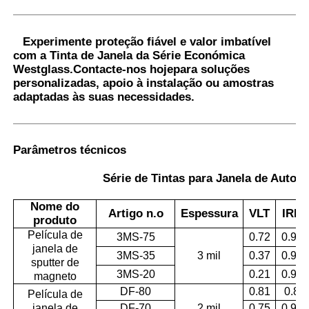
Experimente proteção fiável e valor imbatível
com a Tinta de Janela da Série Económica
Westglass.
Contacte-nos hoje
para soluções
personalizadas, apoio à instalação ou amostras
adaptadas às suas necessidades.
Parâmetros técnicos
Série de Tintas para Janela de Auto
Nome do
Artigo n.o
Espessura
VLT
IRR
produto
Película de
3MS-75
0.72
0.95
janela de
3MS-35
3 mil
0.37
0.96
sputter de
3MS-20
0.21
0.97
magneto
DF-80
0.81
0.8
Película de
janela de
DF-70
2 mil
0.75
0.98