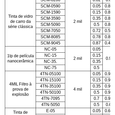
SCM-0590
0.05
0.88
SCM-1590
0.15
0.87
Tinta de vidro
SCM-3590
0.35
0.87
de carro da
2 mil
SCM-5090
0.5
0.86
série clássica
SCM-7050
0.72
0.55
SCM-8085
0.78
0.83
SCM-9045
0.87
0.45
NC-05
0.05
NC-15
0.15
1lp de película
2 mil
0.9
nanocerâmica
NC-35.
0.35
NC-75
0.5
4TN-05100
0.05
0.97
4TN-15100
0.15
0.96
4MIL Filtro à
4TN-35100
0.35
0.96
prova de
4 mil
4TN-50100
0.5
0.95
explosão
4TN-7095
0.7
0.95
4TN-5050
0.5
0.6
E-05
0.05
0.62
Tinta de