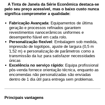
A Tinta de Janela da Série Econômica destaca-se
pelo seu preço acessível, mas o baixo custo nunca
Fábrica
significa comprometer a qualidade:
Fabricação Avançada
: Equipamentos de última
geração e processos refinados garantem
Controle de Qualidade
revestimentos nanocerâmicos uniformes e
desempenho fiável em cada rolo.
Personalização flexível
: Embalagem sob medida,
Fale Conosco
impressão de logotipos, ajuste de largura (0,5 m
̇1,52 m) e personalização de parâmetros como a
transmissão da luz para satisfazer necessidades
notícias
únicas
Excelência no serviço rápido
: Equipa profissional
pós-venda fornece orientação técnica, enquanto as
Todos os casos
encomendas não personalizadas são enviadas
dentro de 1 dia útil para entrega sem problemas.
Pedir um orçamento
Principais vantagens
Filme da proteção da pintura do carro