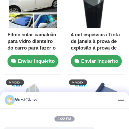
Filme solar camaleão
4 mil espessura Tinta
para vidro dianteiro
de janela à prova de
do carro para fazer o
explosão à prova de
vidro brilhar
infravermelho Nano
Enviar inquérito
Enviar inquérito
Cerâmica à prova de
janela Tinting Film
UV Proof Film para
carro
WestGlass
1:22 PM