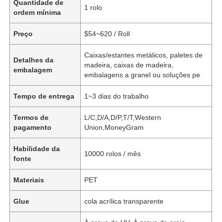
Quantidade de
1 rolo
ordem mínima
Preço
$54~620 / Roll
Caixas/estantes metálicos, paletes de
Detalhes da
madeira, caixas de madeira,
embalagem
embalagens a granel ou soluções pe
Tempo de entrega
1~3 dias do trabalho
Termos de
L/C,D/A,D/P,T/T,Western
pagamento
Union,MoneyGram
Habilidade da
10000 rolos / mês
fonte
Materiais
PET
Glue
cola acrílica transparente