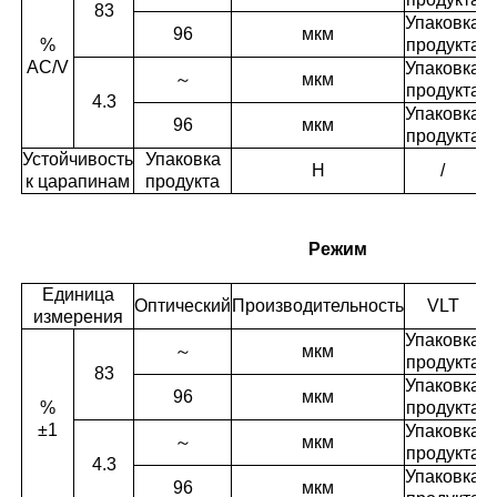
83
Упаковка
96
мкм
%
продукта
AC/V
Упаковка
～
мкм
продукта
4.3
Упаковка
Р
96
мкм
продукта
Устойчивость
Упаковка
H
/
к царапинам
продукта
Режим
Единица
Оптический
Производительность
VLT
П
измерения
Упаковка
～
мкм
продукта
83
Упаковка
96
мкм
%
продукта
±1
Упаковка
～
мкм
продукта
4.3
Упаковка
96
мкм