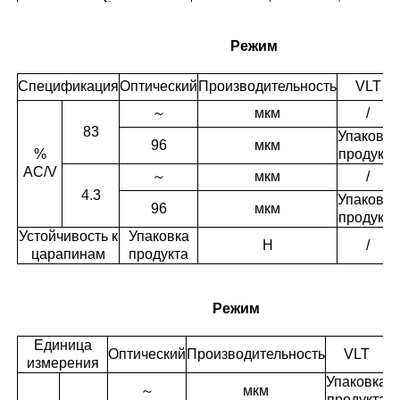
продукта
Упаковка
%
мкм
продукта
Режим
ч
～
＞
Спецификация
Оптический
Производительность
VLT
～
мкм
/
83
Упаковка
96
мкм
%
продукта
AC/V
～
мкм
/
4.3
Упаковка
96
мкм
продукта
Устойчивость к
Упаковка
H
/
царапинам
продукта
Режим
Единица
Оптический
Производительность
VLT
измерения
Упаковка
～
мкм
продукта