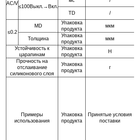
мс
/
AC/V
п
≤100
Выкл.→Вкл.
У
TD
/
п
Упаковка
У
MD
мкм
продукта
п
≤0.2
Упаковка
У
Толщина
мкм
продукта
п
Устойчивость к
Упаковка
H
царапинам
продукта
Прочность на
Упаковка
У
отслаивание
г
продукта
п
силиконового слоя
C
F
Примеры
Упаковка
Принятые условия
использования
продукта
поставки
Эк