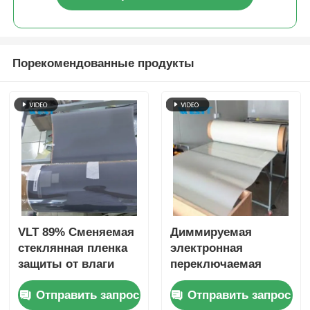
Порекомендованные продукты
VLT 89% Сменяемая
Диммируемая
стеклянная пленка
электронная
защиты от влаги
переключаемая
для жилых
пленка PDLC Smart
Отправить запрос
Отправить запрос
помещений
Tinting Glass для