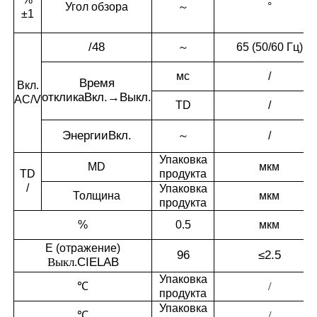
Угол обзора
～
°
±1
/
48
～
65 (50/60 Гц)
мс
/
Время
Вкл.
отклика
Вкл.→Выкл.
AC/V
TD
/
Энергии
Вкл.
～
/
Упаковка
MD
мкм
TD
продукта
/
Упаковка
Толщина
мкм
продукта
%
0.5
мкм
E (отражение)
96
≤2.5
Выкл.
CIELAB
Упаковка
℃
/
продукта
Упаковка
℃
/