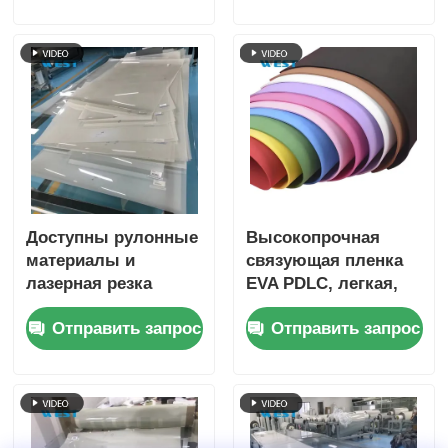
дома и офисных
перегородок
Доступны рулонные
Высокопрочная
материалы и
связующая пленка
лазерная резка
EVA PDLC, легкая,
специальных форм
солнцезащитная,
Отправить запрос
Отправить запрос
с настраиваемыми
легкая очистка
электродами VLT
83% и умной
пленкой PDLC