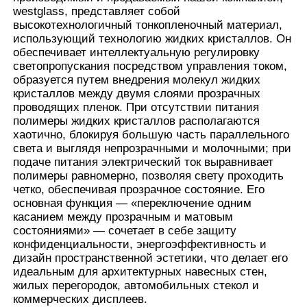
westglass, представляет собой
высокотехнологичный тонкопленочный материал,
использующий технологию жидких кристаллов. Он
Наша фабрика
обеспечивает интеллектуальную регулировку
светопропускания посредством управления током,
образуется путем внедрения молекул жидких
контроль качества
кристаллов между двумя слоями прозрачных
проводящих пленок. При отсутствии питания
полимеры жидких кристаллов располагаются
контактные данные
хаотично, блокируя большую часть параллельного
света и выглядя непрозрачными и молочными; при
подаче питания электрический ток выравнивает
Новости
полимеры равномерно, позволяя свету проходить
четко, обеспечивая прозрачное состояние. Его
основная функция — «переключение одним
Все случаи
касанием между прозрачным и матовым
состояниями» — сочетает в себе защиту
конфиденциальности, энергоэффективность и
Отправить запрос
дизайн пространственной эстетики, что делает его
идеальным для архитектурных навесных стен,
жилых перегородок, автомобильных стекол и
коммерческих дисплеев.
Фильм предохранения от краски автомобиля