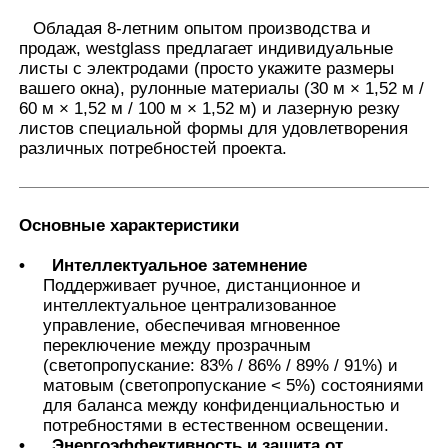
Обладая 8-летним опытом производства и
продаж, westglass предлагает индивидуальные
Умный фильм PDLC
листы с электродами (просто укажите размеры
вашего окна), рулонные материалы (30 м × 1,52 м /
60 м × 1,52 м / 100 м × 1,52 м) и лазерную резку
Прозрачная нанокерамическая краска
листов специальной формы для удовлетворения
различных потребностей проекта.
Фотохромная пленка
Основные характеристики
Окраска автомобильных окон
•
Интеллектуальное затемнение
Поддерживает ручное, дистанционное и
интеллектуальное централизованное
Умное стекло pdlc
управление, обеспечивая мгновенное
переключение между прозрачным
(светопропускание: 83% / 86% / 89% / 91%) и
Фильм PNLC
матовым (светопропускание < 5%) состояниями
для баланса между конфиденциальностью и
потребностями в естественном освещении.
Многослойное стекло PVB межслой
•
Энергоэффективность и защита от