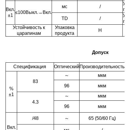
Уп
мс
/
Вкл.
пр
≤100
Выкл.→Вкл.
±1
Уп
TD
/
пр
Устойчивость к
Упаковка
H
царапинам
продукта
Допуск
Спецификация
Оптический
Производительность
～
мкм
83
У
96
мкм
%
п
±1
～
мкм
4.3
У
96
мкм
п
У
/
48
～
65 (50/60 Гц)
п
Вкл.
У