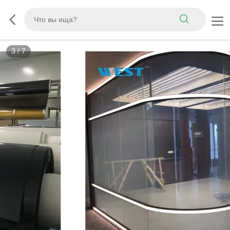
3
/
7