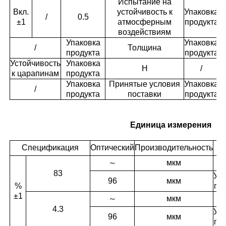
Испытание на
Вкл.
устойчивость к
Упаковка
/
0.5
±1
атмосферным
продукта
воздействиям
Упаковка
Упаковка
/
Толщина
продукта
продукта
Устойчивость
Упаковка
H
/
к царапинам
продукта
Упаковка
Принятые условия
Упаковка
/
продукта
поставки
продукта
W
Единица измерения
Спецификация
Оптический
Производительность
～
мкм
83
Уп
96
мкм
%
пр
±1
～
мкм
4.3
Уп
96
мкм
пр