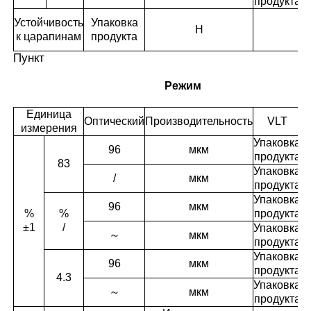
продукта
Устойчивость
Упаковка
H
к царапинам
продукта
с
Пункт
Режим
Единица
Оптический
Производительность
VLT
измерения
Упаковка
96
мкм
продукта
83
Упаковка
/
мкм
продукта
Упаковка
96
мкм
%
%
продукта
±1
/
Упаковка
～
мкм
продукта
Упаковка
96
мкм
продукта
W
4.3
Упаковка
～
мкм
продукта