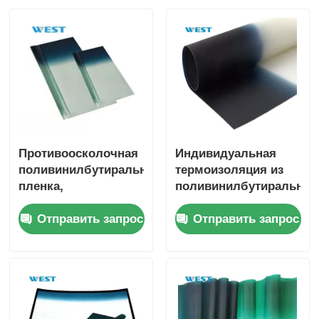
Противоосколочная
Индивидуальная
поливинилбутиральная
термоизоляция из
пленка,
поливинилбутиральной
экологически
прослойки для
Отправить запрос
Отправить запрос
чистая, устойчивая к
стекол ветровых
ультрафиолету,
стекол
звукоизоляция