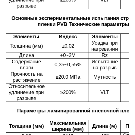
разрыве
Основные экспериментальные испытания строи
пленки PVB Технические параметры
Элементы
Индекс
Элементы
И
Усадка при
Толщина (мм)
±
0,02
нагревании
Длина
+0~2M
Rz
Содержание
Испытание
0,35~0,55%
влаги
на разрыв
Прочность на
≥
20,0 МПа
Мутность
растяжение
Относительное
удлинение при
≥
200%
VLT
разрыве
Параметры ламинированной пленочной пленк
Максимальная
Толщина (мм)
Длина (м)
При
ширина (мм)