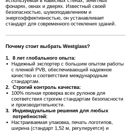
используемая в навесных стенах, зенитных
фонарях, окнах и дверях. Известный своей
безопасностью, шумоподавлением и
Наша фабрика
энергоэффективностью, он устанавливает
стандарт для современного остекления зданий.
контроль качества
Почему стоит выбрать Westglass
?
контактные данные
1.
8 лет глобального опыта
:
Надежный экспортер с большим опытом работы
с пленкой PVB, обеспечивающий надежное
Новости
качество и соответствие международным
стандартам.
2.
Строгий контроль качества
:
Все случаи
100% полная проверка всех рулонов для
соответствия строгим стандартам безопасности
и производительности.
Отправить запрос
3.
Индивидуальные решения для любых
потребностей
:
Настраиваемая упаковка, печать логотипов,
Фильм предохранения от краски автомобиля
ширина (стандарт 1,52 м, регулируется) и