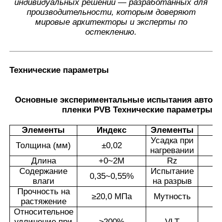
индивидуальных решений — разработанных для
производительности, которым доверяют
мировые архитекторы и эксперты по
остеклению.
Технические параметры
Основные экспериментальные испытания автом
пленки PVB Технические параметры
Элементы
Индекс
Элементы
И
Усадка при
Толщина (мм)
±
0,02
нагревании
Длина
+0~2M
Rz
Содержание
Испытание
0,35~0,55%
влаги
на разрыв
Прочность на
≥
20,0 МПа
Мутность
растяжение
Относительное
удлинение при
≥
200%
VLT