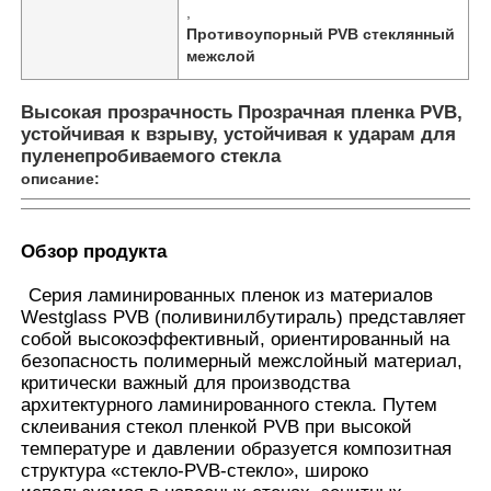
,
Противоупорный PVB стеклянный
межслой
Высокая прозрачность Прозрачная пленка PVB,
устойчивая к взрыву, устойчивая к ударам для
пуленепробиваемого стекла
описание:
Обзор продукта
Серия ламинированных пленок из материалов
Westglass PVB (поливинилбутираль) представляет
собой высокоэффективный, ориентированный на
Главная страница
безопасность полимерный межслойный материал,
критически важный для производства
архитектурного ламинированного стекла. Путем
Продукция
склеивания стекол пленкой PVB при высокой
температуре и давлении образуется композитная
структура «стекло-PVB-стекло», широко
О Компании