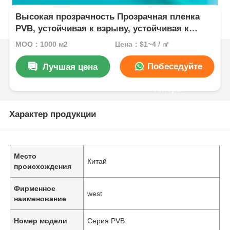
Высокая прозрачность Прозрачная пленка
PVB, устойчивая к взрыву, устойчивая к
ударам для пуленепробиваемого стекла
MOQ：1000 м2
Цена：$1~4 / ㎡
Побеседуйте
Лучшая цена
теперь
Характер продукции
Место
Китай
происхождения
Фирменное
west
наименование
Номер модели
Серия PVB