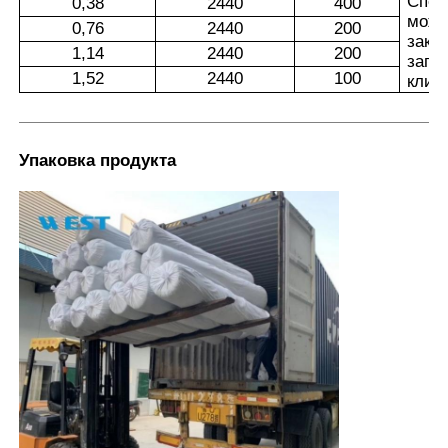
Спец
0,38
2440
400
може
0,76
2440
200
зака
1,14
2440
200
запр
1,52
2440
100
клие
Упаковка продукта