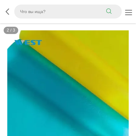
3
/
3