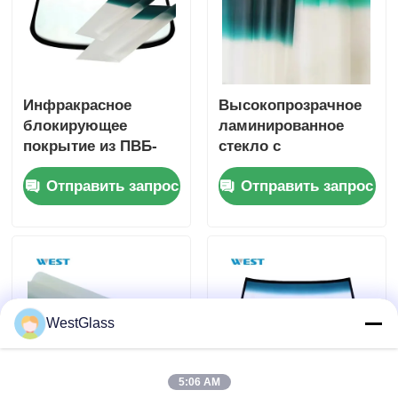
Инфракрасное
Высокопрозрачное
блокирующее
ламинированное
покрытие из ПВБ-
стекло с
пленки толщиной
поливинилбутиральны
Отправить запрос
Отправить запрос
0,76 мм для
(ПВБ) слоем для
автомобильных
балконных перил и
ветровых стекол
лестниц
WestGlass
5:06 AM