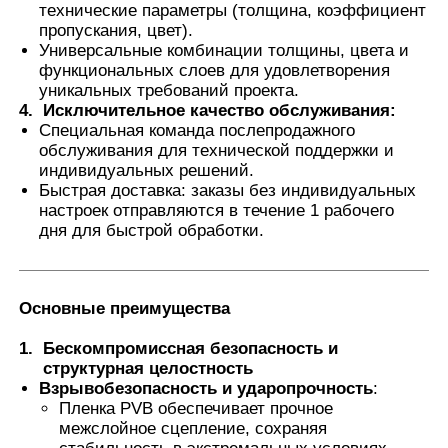
технические параметры (толщина, коэффициент
пропускания, цвет).
Универсальные комбинации толщины, цвета и
Умный фильм PDLC
функциональных слоев для удовлетворения
уникальных требований проекта.
4.
Исключительное качество обслуживания
:
Прозрачная нанокерамическая краска
Специальная команда послепродажного
обслуживания для технической поддержки и
индивидуальных решений.
Фотохромная пленка
Быстрая доставка: заказы без индивидуальных
настроек отправляются в течение 1 рабочего
дня для быстрой обработки.
Окраска автомобильных окон
Умное стекло pdlc
Основные преимущества
1.
Бескомпромиссная безопасность и
структурная целостность
Фильм PNLC
Взрывобезопасность и ударопрочность
:
Пленка PVB обеспечивает прочное
межслойное сцепление, сохраняя
Многослойное стекло PVB межслой