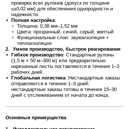
проверка всех рулонов (допуск по толщине
≤±0,02 мм) для обеспечения однородности и
надежности.
Умный фильм PDLC
Полная настройка
:
Толщина: 0,38 мм–1,52 мм
Цвета: прозрачный, синий, серый, желтый
Прозрачная нанокерамическая краска
Функциональные слои: звукоизоляция +
теплоизоляция
2.
Умное производство, быстрое реагирование
Фотохромная пленка
Гибкое производство
: Стандартные рулоны
(1,5 м × 50 м–300 м) или предварительно
нарезанные листы поставляются в течение 1–3
Окраска автомобильных окон
рабочих дней.
Глобальная логистика
: Нестандартные заказы
отправляются в течение 1–3 дней;
Умное стекло pdlc
нестандартные заказы готовы в течение 15–30
дней с отслеживанием от начала до конца.
Фильм PNLC
Основные преимущества
Многослойное стекло PVB межслой