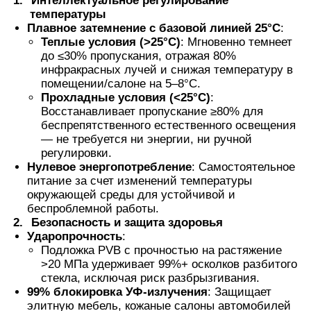
1.
Интеллектуальное регулирование
температуры
Плавное затемнение с базовой линией 25°C
:
Термохромная PVB пленка
Теплые условия (>25°C)
: Мгновенно темнеет
до ≤30% пропускания, отражая 80%
инфракрасных лучей и снижая температуру в
помещении/салоне на 5–8°C.
Прохладные условия (<25°C)
:
Восстанавливает пропускание ≥80% для
беспрепятственного естественного освещения
— не требуется ни энергии, ни ручной
регулировки.
Нулевое энергопотребление
: Самостоятельное
питание за счет изменений температуры
окружающей среды для устойчивой и
беспроблемной работы.
2.
Безопасность и защита здоровья
Ударопрочность
:
Подложка PVB с прочностью на растяжение
>20 МПа удерживает 99%+ осколков разбитого
стекла, исключая риск разбрызгивания.
99% блокировка УФ-излучения
: Защищает
элитную мебель, кожаные салоны автомобилей