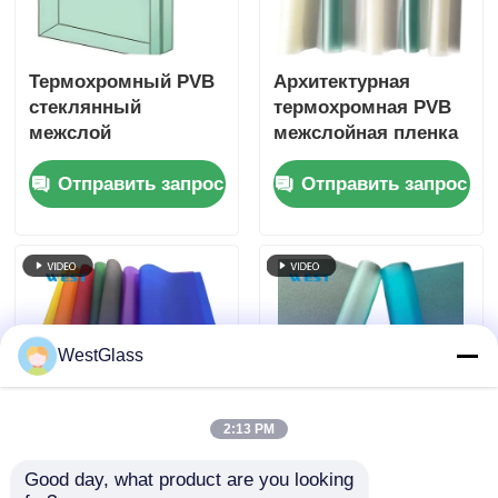
Термохромный PVB
Архитектурная
стеклянный
термохромная PVB
межслой
межслойная пленка
звукоизоляция
для строительства
Отправить запрос
Отправить запрос
Долговечная для
ламинированного
коммерческих
стекла
зданий
WestGlass
2:13 PM
Противооблукающее
Индивидуализация
Good day, what product are you looking 
ламинированное
PVB-пленки для