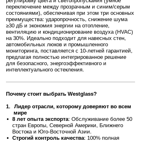
регулировку цвета и светопропускания (умное
переключение между прозрачным и синим/серым
состояниями), обеспечивая при этом три основных
Наша фабрика
преимущества: ударопрочность, снижение шума
≥30 дБ и экономия энергии на отопление,
вентиляцию и кондиционирование воздуха (HVAC)
на 30%. Идеально подходит для навесных стен,
контроль качества
автомобильных люков и промышленного
мониторинга, поставляется с 10-летней гарантией,
предлагая полностью интегрированное решение
контактные данные
для безопасного, энергоэффективного и
интеллектуального остекления.
Новости
Почему стоит выбрать Westglass
?
Все случаи
1.
Лидер отрасли, которому доверяют во всем
мире
Отправить запрос
8 лет опыта экспорта
: Обслуживание более 50
стран Европы, Северной Америки, Ближнего
Востока и Юго-Восточной Азии.
Фильм предохранения от краски автомобиля
Строгий контроль качества
: 100% полная