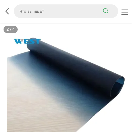
3
/
4