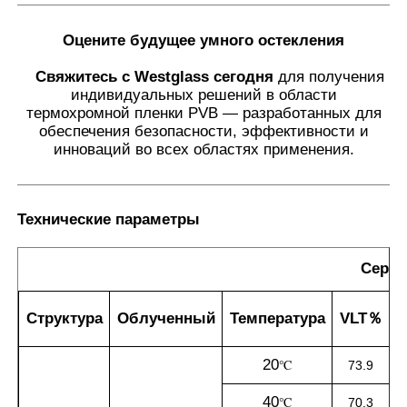
Оцените будущее умного остекления
Свяжитесь с Westglass сегодня
для получения
индивидуальных решений в области
термохромной пленки PVB — разработанных для
обеспечения безопасности, эффективности и
инноваций во всех областях применения.
Технические параметры
Серия
Структура
Облученный
Температура
VLT
％
и
20
℃
73.9
40
℃
70.3