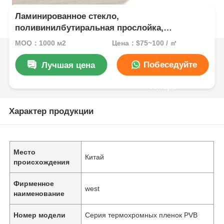
Ламинированное стекло,
поливинилбутиральная прослойка,
атмосферостойкая, термохромная пленка,
MOQ：1000 м2
Цена：$75~100 / ㎡
устойчивая к царапинам, на заказ
Побеседуйте
Лучшая цена
теперь
Характер продукции
Место
Китай
происхождения
Фирменное
west
наименование
Номер модели
Серия термохромных пленок PVB