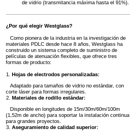
de vidrio (transmitancia máxima hasta el 91%).
Película PDLC inteligente
¿Por qué elegir Westglass?
Tinte Nano Cerámico Transparente
Como pionera de la industria en la investigación de
materiales PDLC desde hace 8 años, Westglass ha
construido un sistema completo de suministro de
Película fotocromática
películas de atenuación flexibles, que ofrece tres
formas de producto:
Tinta para ventanas de automóviles
Hojas de electrodos personalizadas
:
Adaptado para tamaños de vidrio no estándar, con
corte láser para formas irregulares.
Vidrio Pdlc inteligente
Materiales de rodillo estándar
:
Disponible en longitudes de 15m/30m/60m/100m
Película PNLC
(1,52m de ancho) para soportar la instalación continua
para grandes proyectos.
Aseguramiento de calidad superior
:
Intercapa de vidrio laminado PVB