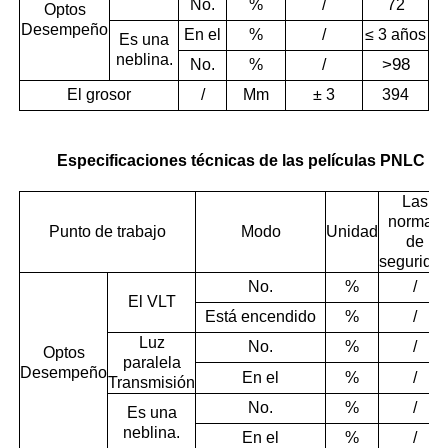
No.
%
/
72
Optos
Desempeño
En el
%
/
≤ 3 años
Es una
neblina.
>
98
No.
%
/
El grosor
/
Mm
± 3
394
Especificaciones técnicas de las películas PNLC int
Las
normas
Punto de trabajo
Modo
Unidad
de
segurida
No.
%
/
El VLT
Está encendido
%
/
Luz
No.
%
/
Optos
paralela
Desempeño
En el
%
/
Transmisión
No.
%
/
Es una
neblina.
En el
%
/