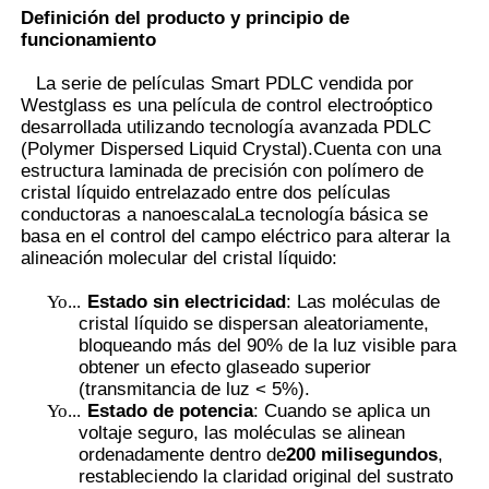
Definición del producto y principio de
funcionamiento
Visita a la fábrica
La serie de películas Smart PDLC vendida por
Westglass es una película de control electroóptico
desarrollada utilizando tecnología avanzada PDLC
Control de Calidad
(Polymer Dispersed Liquid Crystal).Cuenta con una
estructura laminada de precisión con polímero de
cristal líquido entrelazado entre dos películas
Contacto
conductoras a nanoescalaLa tecnología básica se
basa en el control del campo eléctrico para alterar la
alineación molecular del cristal líquido:
noticias
Yo...
Estado sin electricidad
: Las moléculas de
cristal líquido se dispersan aleatoriamente,
Todos los casos
bloqueando más del 90% de la luz visible para
obtener un efecto glaseado superior
(transmitancia de luz < 5%).
Solicitar una cotización
Yo...
Estado de potencia
: Cuando se aplica un
voltaje seguro, las moléculas se alinean
ordenadamente dentro de
200 milisegundos
,
restableciendo la claridad original del sustrato
Película de la protección de la pintura del coche