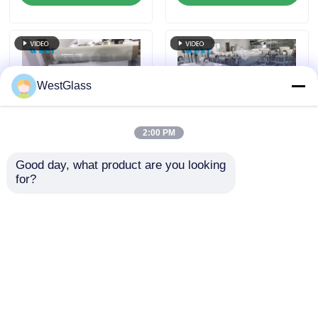
formas especiales
cortadas con láser
disponibles con
película PDLC
inteligente
WestGlass
2:00 PM
Good day, what product are you looking 
Personalización de
Película PDLC
for?
película PDLC
inteligente
autoadhesiva
conmutable
ultradelgada para uso
personalizada VLT
Enviar Consulta
Enviar Consulta
residencial y
91% resistente a los
comercial
rayos UV de larga
duración
Inicio
Mapa del Sitio
Contactar Ahora
Desktop Site
Mapa del Sitio
Políticas de privacidad