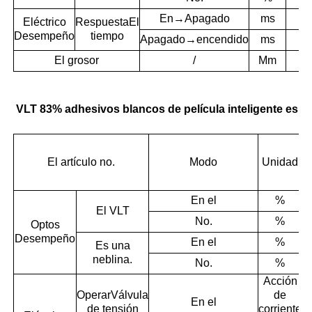
En→Apagado
ms
Eléctrico
Respuesta
El
Desempeño
tiempo
Apagado→encendido
ms
El grosor
/
Mm
±
VLT 83% adhesivos blancos de película inteligente espe
El artículo no.
Modo
Unidad
s
En el
%
El VLT
No.
%
Optos
Desempeño
En el
%
Es una
neblina.
No.
%
Acción
Operar
Válvula
de
En el
de tensión
corriente