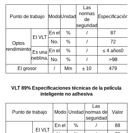
Las
normas
Punto de trabajo
Modo
Unidad
Especificación
de
seguridad
En el
%
/
87
El VLT
No.
%
/
72
Optos
rendimiento
En el
%
/
≤ 4 años0
Es una
neblina.
>
98
No.
%
/
El grosor
/
Mm
± 10
479
VLT 89% Especificaciones técnicas de la película
inteligente no adhesiva
Las
Punto de trabajo
Modo
Unidad
normas de
Valor
seguridad
En el
%
/
88
El VLT