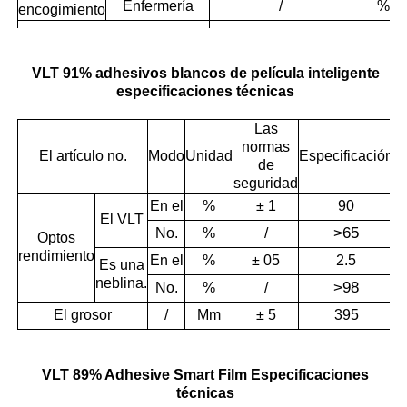
Enfermería
/
%
encogimiento
Rechazo de rayos UV
Activado/apagado
%
Diferencia de color
No.
CIELA
VLT 91% adhesivos blancos de película inteligente
△
E (reflexión)
especificaciones técnicas
Temperatura de trabajo
/
°C
Las
normas
El artículo no.
Modo
Unidad
Especificación
Temperatura de
de
/
°C
almacenamiento
seguridad
En el
%
± 1
90
El VLT
Humedad de
/
%
>
65
No.
%
/
Optos
almacenamiento
rendimiento
En el
%
± 05
2.5
Es una
Duración de vida
En el
h
neblina.
>
98
No.
%
/
El grosor
/
Mm
± 5
395
VLT 89% Adhesive Smart Film Especificaciones
técnicas