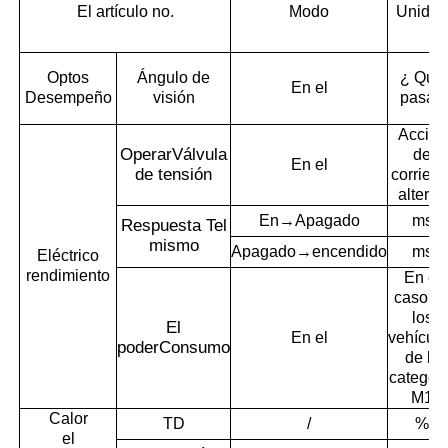
El artículo no.
Modo
Unida
Optos
Ángulo de
¿ Qué
En el
Desempeño
visión
pasa?
Acción
Operar
Válvula
de
En el
de tensión
corrient
alterna
En→Apagado
ms
Respuesta T
el
mismo
Apagado→encendido
ms
Eléctrico
rendimiento
En el
caso d
los
El
En el
vehícul
poder
Consumo
de la
categorí
M1
Calor
TD
/
%
el