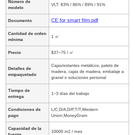
Número de
VLT: 83% / 86% / 89% / 91%
modelo
CE for smart film.pdf
Documento
Cantidad de orden
1 ㎡
mínima
Precio
$37~75 / ㎡
Cajas/estantes metálicos, palets de
Detalles de
madera, cajas de madera, embalaje a
empaquetado
granel o soluciones personal
Tiempo de
1~3 días del trabajo
entrega
Condiciones de
L/C,D/A,D/P,T/T,Western
pago
Union,MoneyGram
Capacidad de la
10000 m2 / mes
fuente