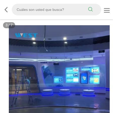
3
/
7