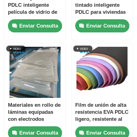
PDLC inteligente
tintado inteligente
película de vidrio de
PDLC para viviendas
privacidad
y oficinas
Enviar Consulta
Enviar Consulta
conmutable
protección UV 220V
CA
Materiales en rollo de
Film de unión de alta
láminas equipadas
resistencia EVA PDLC
con electrodos
ligero, resistente al
personalizados VLT
sol, fácil limpieza
Enviar Consulta
Enviar Consulta
83% y láminas de