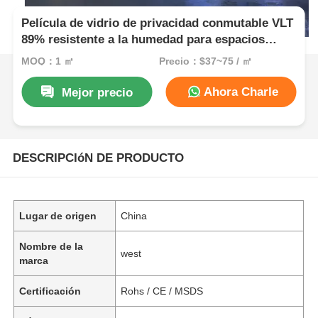
Película de vidrio de privacidad conmutable VLT
89% resistente a la humedad para espacios
residenciales
MOQ：1 ㎡
Precio：$37~75 / ㎡
Ahora Charle
Mejor precio
DESCRIPCIóN DE PRODUCTO
Lugar de origen
China
Nombre de la
west
marca
Certificación
Rohs / CE / MSDS