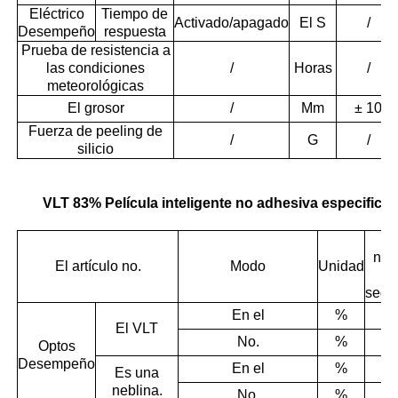
Eléctrico
Tiempo de
Activado/apagado
El S
/
Desempeño
respuesta
Prueba de resistencia a
las condiciones
/
Horas
/
meteorológicas
El grosor
/
Mm
± 10
Fuerza de peeling de
/
G
/
silicio
VLT 83% Película inteligente no adhesiva especifica
L
nor
El artículo no.
Modo
Unidad
d
segu
En el
%
±
El VLT
No.
%
Optos
Desempeño
En el
%
± 
Es una
neblina.
No.
%