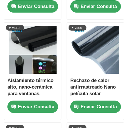
al impacto Seguridad
verde oscuro
Enviar Consulta
Enviar Consulta
de la piel
autoadhesiva con
Preservación interior
visión ultra clara
Aislamiento térmico
Rechazo de calor
alto, nano-cerámica
antirrastreado Nano
para ventanas,
película solar
cuidado de la piel,
cerámica a prueba de
Enviar Consulta
Enviar Consulta
ecológico, resistente
UV acabado elegante
a las manchas