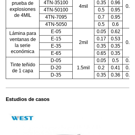
4TN-35100
0.35
0.96
prueba de
4mil
0.99
explosiones
4TN-50100
0.5
0.95
de 4MIL
4TN-7095
0.7
0.95
4TN-5050
0.5
0.6
E-05
0.05
0.62
Lámina para
E-15
0.17
0.53
ventanas de
2mil
0.99
la serie
E-35
0.35
0.35
económica
E-65
0.65
0.35
D-05
0.05
0.5
0.99
Tinte teñido
D-20
1.5mil
0.2
0.41
0.96
de 1 capa
D-35
0.35
0.36
0.92
Estudios de casos