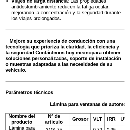
Viajes de larga distancia
: Las propiedades
antideslumbramiento reducen la fatiga ocular,
mejorando la concentración y la seguridad durante
los viajes prolongados.
Mejore su experiencia de conducción con una
tecnología que prioriza la claridad, la eficiencia y
la seguridad.
Contáctenos hoy mismo
para obtener
soluciones personalizadas, soporte de instalación
o muestras adaptadas a las necesidades de su
vehículo.
Parámetros técnicos
Lámina para ventanas de automóvi
Nombre del
Nº de
Grosor
VLT
IRR
UV
producto
artículo
Lámina para
3MS-75
0.72
0.95