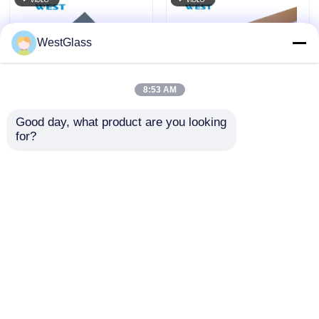
WestGlass
8:53 AM
Good day, what product are you looking 
Control de luz solar
Rollo de tinte nano
for?
ultra clara Tinta de
cerámico azul oscuro
ventana Rechazo UV
ultra claro anti calor,
Personalización para
hidrofóbico,
Enviar Consulta
Enviar Consulta
reducir la fatiga
estabilidad del color
ocular
Inicio
Mapa del Sitio
Contactar Ahora
Desktop Site
Mapa del Sitio
Políticas de privacidad