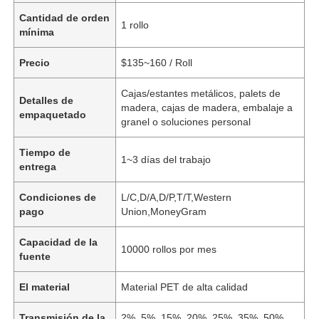
Cantidad de orden
1 rollo
mínima
Precio
$135~160 / Roll
Cajas/estantes metálicos, palets de
Detalles de
madera, cajas de madera, embalaje a
empaquetado
granel o soluciones personal
Tiempo de
1~3 días del trabajo
entrega
Condiciones de
L/C,D/A,D/P,T/T,Western
pago
Union,MoneyGram
Capacidad de la
10000 rollos por mes
fuente
El material
Material PET de alta calidad
Transmisión de la
2%, 5%, 15%, 20%, 25%, 35%, 50%,