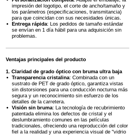
impresión del logotipo, el corte de ancho/tamaño y
los parámetros (especificaciones, transmitancia)
Película PDLC inteligente
para que coincidan con sus necesidades únicas.
Entrega rápida
: Los pedidos de tamaño estándar
se envían en 1 día hábil para una adquisición sin
Tinte Nano Cerámico Transparente
problemas.
Película fotocromática
Ventajas principales del producto
1. Claridad de grado óptico con bruma ultra baja
Tinta para ventanas de automóviles
Transparencia cristalina
: Combinada con un
sustrato de PET de grado óptico, garantiza vistas
sin distorsiones para una conducción nocturna más
Vidrio Pdlc inteligente
segura y un reconocimiento sin esfuerzo de los
detalles de la carretera.
Visión sin bruma
: La tecnología de recubrimiento
Película PNLC
patentada elimina los defectos de cristal y el
deslumbramiento comunes en las películas
tradicionales, ofreciendo una reproducción del color
Intercapa de vidrio laminado PVB
fiel a la realidad y una experiencia visual de "vidrio