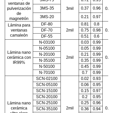
ventanas de
3MS-35
0.37
0.96
pulverización
3mil
0.99
de
3MS-20
0.21
0.97
magnetrón
DF-80
0.81
0.8
Lámina para
ventanas
DF-70
2mil
0.75
0.98
0.99
camaleón
DF-55
0.51
0.6
N-03100
0.03
0.99
N-05100
0.05
0.99
Lámina nano
N-20100
0.21
0.99
cerámica con
2mil
0.99
N-35100
0.35
0.99
IR99%
N-50100
0.45
0.99
N-70100
0.7
0.99
SCN-02100
0.02
0.93
SCN-05100
0.06
0.95
SCN-15100
0.15
0.97
SCN-20100
0.2
0.95
SCN-25100
0.25
0.96
Lámina nano
cerámica
2mil
0.99
SCN-35100
0.36
0.94