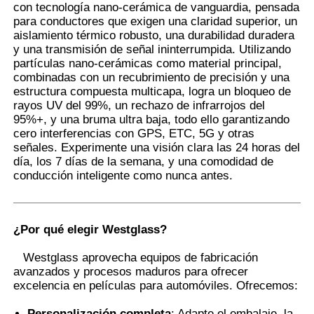
con tecnología nano-cerámica de vanguardia, pensada
para conductores que exigen una claridad superior, un
aislamiento térmico robusto, una durabilidad duradera
Visita a la fábrica
y una transmisión de señal ininterrumpida. Utilizando
partículas nano-cerámicas como material principal,
combinadas con un recubrimiento de precisión y una
Control de Calidad
estructura compuesta multicapa, logra un bloqueo de
rayos UV del 99%, un rechazo de infrarrojos del
95%+, y una bruma ultra baja, todo ello garantizando
Contacto
cero interferencias con GPS, ETC, 5G y otras
señales. Experimente una visión clara las 24 horas del
día, los 7 días de la semana, y una comodidad de
noticias
conducción inteligente como nunca antes.
Todos los casos
¿Por qué elegir Westglass?
Westglass aprovecha equipos de fabricación
Solicitar una cotización
avanzados y procesos maduros para ofrecer
excelencia en películas para automóviles. Ofrecemos:
Película de la protección de la pintura del coche
Personalización completa
: Adapte el embalaje, la