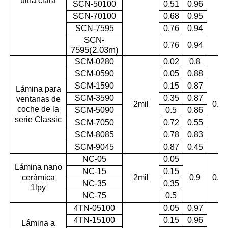
ultra clara
SCN-50100
0.51
0.96
SCN-70100
0.68
0.95
SCN-7595
0.76
0.94
SCN-
0.76
0.94
7595(2.03m
)
SCM-0280
0.02
0.8
SCM-0590
0.05
0.88
SCM-1590
0.15
0.87
Lámina para
SCM-3590
0.35
0.87
ventanas de
2mil
0.99
coche de la
SCM-5090
0.5
0.86
serie Classic
SCM-7050
0.72
0.55
SCM-8085
0.78
0.83
SCM-9045
0.87
0.45
NC-05
0.05
Lámina nano
NC-15
0.15
cerámica
2mil
0.9
0.99
NC-35
0.35
1lpy
NC-75
0.5
4TN-05100
0.05
0.97
4TN-15100
0.15
0.96
Lámina a