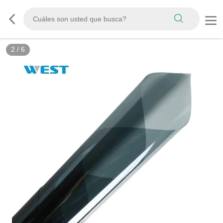
3
/
6