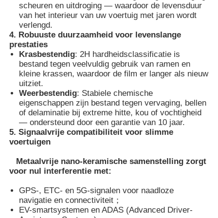
scheuren en uitdroging — waardoor de levensduur
van het interieur van uw voertuig met jaren wordt
Thermochromische PVB-folie
verlengd.
4. Robuuste duurzaamheid voor levenslange
prestaties
Krasbestendig
: 2H hardheidsclassificatie is
bestand tegen veelvuldig gebruik van ramen en
kleine krassen, waardoor de film er langer als nieuw
uitziet.
Weerbestendig
: Stabiele chemische
eigenschappen zijn bestand tegen vervaging, bellen
of delaminatie bij extreme hitte, kou of vochtigheid
— ondersteund door een garantie van 10 jaar.
5. Signaalvrije compatibiliteit voor slimme
voertuigen
Metaalvrije nano-keramische samenstelling zorgt
voor nul interferentie met:
GPS-, ETC- en 5G-signalen voor naadloze
navigatie en connectiviteit
；
EV-smartsystemen en ADAS (Advanced Driver-