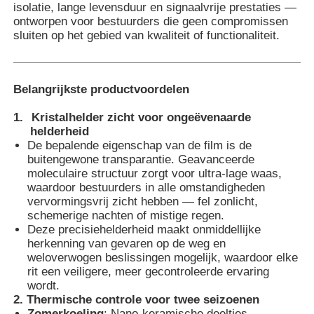
isolatie, lange levensduur en signaalvrije prestaties —
ontworpen voor bestuurders die geen compromissen
sluiten op het gebied van kwaliteit of functionaliteit.
Fabrieksreis
Kwaliteitscontrole
Belangrijkste productvoordelen
1.
Kristalhelder zicht voor ongeëvenaarde
Contacteer ons
helderheid
De bepalende eigenschap van de film is de
buitengewone transparantie. Geavanceerde
nieuws
moleculaire structuur zorgt voor ultra-lage waas,
waardoor bestuurders in alle omstandigheden
vervormingsvrij zicht hebben — fel zonlicht,
schemerige nachten of mistige regen.
Alle Gevallen
Deze precisiehelderheid maakt onmiddellijke
herkenning van gevaren op de weg en
weloverwogen beslissingen mogelijk, waardoor elke
Vraag een offerte aan
rit een veiligere, meer gecontroleerde ervaring
wordt.
2. Thermische controle voor twee seizoenen
De Beschermingsfilm van de autoverf
Zomerkoeling
: Nano-keramische deeltjes