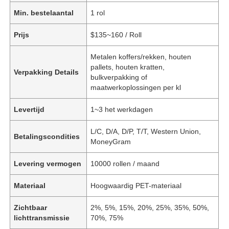
Min. bestelaantal
1 rol
Prijs
$135~160 / Roll
Metalen koffers/rekken, houten
pallets, houten kratten,
Verpakking Details
bulkverpakking of
maatwerkoplossingen per kl
Levertijd
1~3 het werkdagen
L/C, D/A, D/P, T/T, Western Union,
Betalingscondities
MoneyGram
Levering vermogen
10000 rollen / maand
Materiaal
Hoogwaardig PET-materiaal
Zichtbaar
2%, 5%, 15%, 20%, 25%, 35%, 50%,
lichttransmissie
70%, 75%