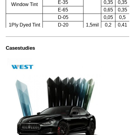
E-35
0,35
0,35
Window Tint
E-65
0,65
0,35
D-05
0,05
0,5
0
1Ply Dyed Tint
D-20
1,5mil
0,2
0,41
0
D-35
0,35
0,36
0
Casestudies