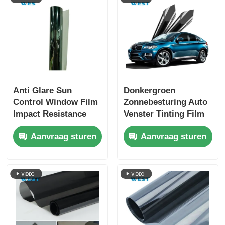
Anti Glare Sun
Donkergroen
Control Window Film
Zonnebesturing Auto
Impact Resistance
Venster Tinting Film
Huidveiligheid
Zelfklevend Met Ultra
Aanvraag sturen
Aanvraag sturen
Interieurbehoud
Duidelijk Zicht