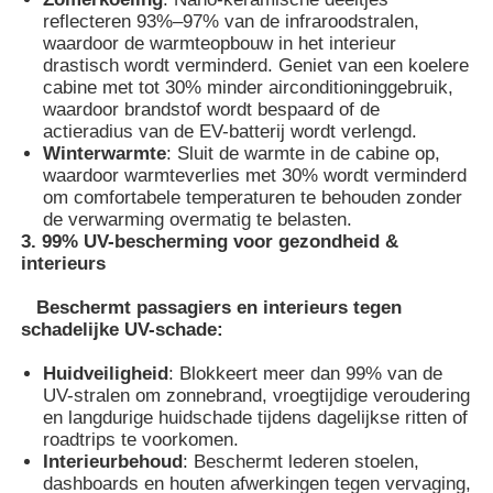
reflecteren 93%–97% van de infraroodstralen,
waardoor de warmteopbouw in het interieur
Smart PDLC film
drastisch wordt verminderd. Geniet van een koelere
cabine met tot 30% minder airconditioninggebruik,
waardoor brandstof wordt bespaard of de
Heldere Nano Keramische Tint
actieradius van de EV-batterij wordt verlengd.
Winterwarmte
: Sluit de warmte in de cabine op,
waardoor warmteverlies met 30% wordt verminderd
Fotochrome Folie
om comfortabele temperaturen te behouden zonder
de verwarming overmatig te belasten.
3. 99% UV-bescherming voor gezondheid &
interieurs
Verf voor auto's
Beschermt passagiers en interieurs tegen
schadelijke UV-schade:
Smart pdlc glas
Huidveiligheid
: Blokkeert meer dan 99% van de
UV-stralen om zonnebrand, vroegtijdige veroudering
PNLC-film
en langdurige huidschade tijdens dagelijkse ritten of
roadtrips te voorkomen.
Interieurbehoud
: Beschermt lederen stoelen,
Gelaagde glazen PVB-tussenlaag
dashboards en houten afwerkingen tegen vervaging,