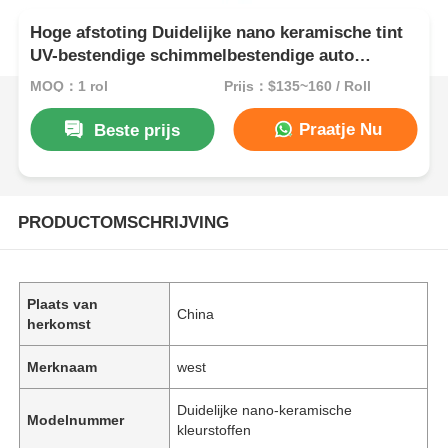
Hoge afstoting Duidelijke nano keramische tint
UV-bestendige schimmelbestendige auto
venster tint
MOQ：1 rol
Prijs：$135~160 / Roll
Praatje Nu
Beste prijs
PRODUCTOMSCHRIJVING
Plaats van
China
herkomst
Merknaam
west
Duidelijke nano-keramische
Modelnummer
kleurstoffen