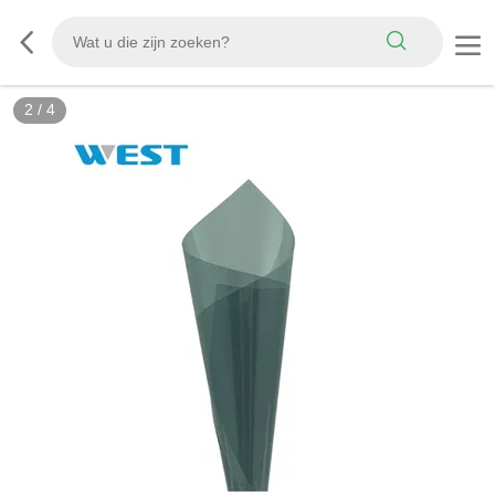
3
/
4