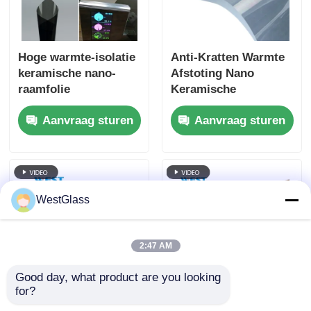
Hoge warmte-isolatie
Anti-Kratten Warmte
keramische nano-
Afstoting Nano
raamfolie
Keramische
huidverzorging
Zonnefilm UV Proof
Aanvraag sturen
Aanvraag sturen
milieuvriendelijk
Slank Afwerking
vlekbestendig
WestGlass
2:47 AM
Good day, what product are you looking 
for?
Ultraheldere
Ultrahelder