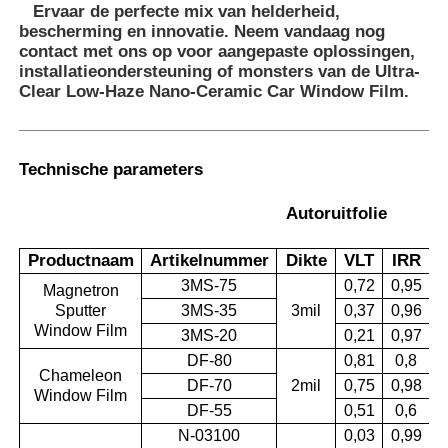
Ervaar de perfecte mix van helderheid,
bescherming en innovatie.
Neem vandaag nog
contact met ons op
voor aangepaste oplossingen,
installatieondersteuning of monsters van de Ultra-
Clear Low-Haze Nano-Ceramic Car Window Film.
Technische parameters
Autoruitfolie
Productnaam
Artikelnummer
Dikte
VLT
IRR
3MS-75
0,72
0,95
Magnetron
Sputter
3MS-35
3mil
0,37
0,96
0
Window Film
3MS-20
0,21
0,97
DF-80
0,81
0,8
Chameleon
DF-70
2mil
0,75
0,98
0
Window Film
DF-55
0,51
0,6
N-03100
0,03
0,99