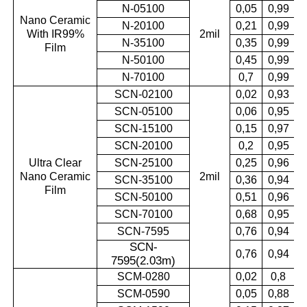
N-05100
0,05
0,99
Nano Ceramic
N-20100
0,21
0,99
With IR99%
2mil
0
N-35100
0,35
0,99
Film
N-50100
0,45
0,99
N-70100
0,7
0,99
SCN-02100
0,02
0,93
SCN-05100
0,06
0,95
SCN-15100
0,15
0,97
SCN-20100
0,2
0,95
Ultra Clear
SCN-25100
0,25
0,96
Nano Ceramic
2mil
0
SCN-35100
0,36
0,94
Film
SCN-50100
0,51
0,96
SCN-70100
0,68
0,95
SCN-7595
0,76
0,94
SCN-
0,76
0,94
7595(2.03m
)
SCM-0280
0,02
0,8
SCM-0590
0,05
0,88