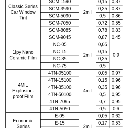
SCM-1590
0,15
0,87
Classic Series
SCM-3590
0,35
0,87
Car Window
2mil
0
SCM-5090
0,5
0,86
Tint
SCM-7050
0,72
0,55
SCM-8085
0,78
0,83
SCM-9045
0,87
0,45
NC-05
0,05
NC-15
0,15
1lpy Nano
2mil
0,9
0
Ceramic Film
NC-35
0,35
NC-75
0,5
4TN-05100
0,05
0,97
4TN-15100
0,15
0,96
4MIL
4TN-35100
0,35
0,96
Explosion-
4mil
0
4TN-50100
0,5
0,95
proof Film
4TN-7095
0,7
0,95
4TN-5050
0,5
0,6
E-05
0,05
0,62
Economic
E-15
0,17
0,53
Series
2mil
0