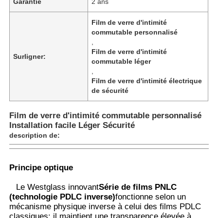
Garantie
2 ans
Film de verre d'intimité
commutable personnalisé
,
Film de verre d'intimité
Surligner:
commutable léger
,
Film de verre d'intimité électrique
de sécurité
Film de verre d'intimité commutable personnalisé
Installation facile Léger Sécurité
description de:
Aperçu
Principe optique
Produits
Le Westglass innovant
Série de films PNLC
(technologie PDLC inverse)
fonctionne selon un
mécanisme physique inverse à celui des films PDLC
A propos de nous
classiques: il maintient une transparence élevée à