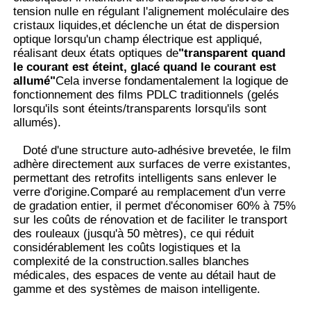
tension nulle en régulant l'alignement moléculaire des
cristaux liquides,et déclenche un état de dispersion
optique lorsqu'un champ électrique est appliqué,
Visite d'usine
réalisant deux états optiques de
"transparent quand
le courant est éteint, glacé quand le courant est
allumé"
Cela inverse fondamentalement la logique de
Contrôle de la qualité
fonctionnement des films PDLC traditionnels (gelés
lorsqu'ils sont éteints/transparents lorsqu'ils sont
allumés).
Contact
Doté d'une structure auto-adhésive brevetée, le film
adhère directement aux surfaces de verre existantes,
nouvelles
permettant des retrofits intelligents sans enlever le
verre d'origine.Comparé au remplacement d'un verre
de gradation entier, il permet d'économiser 60% à 75%
Tous les cas
sur les coûts de rénovation et de faciliter le transport
des rouleaux (jusqu'à 50 mètres), ce qui réduit
considérablement les coûts logistiques et la
Demande de soumission
complexité de la construction.salles blanches
médicales, des espaces de vente au détail haut de
gamme et des systèmes de maison intelligente.
Film de protection de peinture de voiture