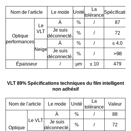
La
Nom de l'article
Le mode
Unité
Spécification
tolérance
À
%
/
87
Le
Je suis
VLT
%
/
72
Optique
déconnecté.
performances
À
%
/
≤ 4.0
Neige
Je suis
>
98
%
/
déconnecté.
Épaisseur
/
μm
± 10
479
VLT 89% Spécifications techniques du film intelligent
non adhésif
La
Nom de l'article
Le mode
Unité
Valeur
tolérance
À
%
/
88
Le VLT
Je suis
%
/
72
Optique
déconnecté.