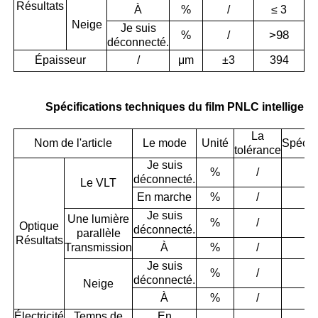
Résultats
À
%
/
≤ 3
Neige
Je suis
>
98
%
/
déconnecté.
Épaisseur
/
μm
±3
394
Spécifications techniques du film PNLC intelligent
La
Nom de l'article
Le mode
Unité
Spécifi
tolérance
Je suis
%
/
8
déconnecté.
Le VLT
En marche
%
/
9
Je suis
Une lumière
%
/
8
Optique
déconnecté.
parallèle
Résultats
Transmission
À
%
/
7
Je suis
%
/
1
déconnecté.
Neige
À
%
/
9
Électricité
Temps de
En