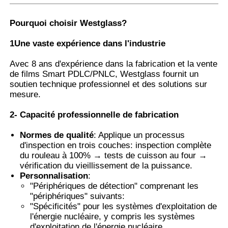
Pourquoi choisir Westglass
?
Le film PDLC intelligent
1Une vaste expérience dans l'industrie
Tinte nano-céramique transparente
Avec 8 ans d'expérience dans la fabrication et la vente
de films Smart PDLC/PNLC, Westglass fournit un
soutien technique professionnel et des solutions sur
Film photochromique
mesure.
2- Capacité professionnelle de fabrication
Teinture pour vitres automobiles
Normes de qualité
: Applique un processus
d'inspection en trois couches: inspection complète
du rouleau à 100% → tests de cuisson au four →
Vidre pdlc intelligent
vérification du vieillissement de la puissance.
Personnalisation
:
"Périphériques de détection" comprenant les
Film PNLC
"périphériques" suivants:
"Spécificités" pour les systèmes d'exploitation de
l'énergie nucléaire, y compris les systèmes
Couche intermédiaire PVB de verre stratifié
d'exploitation de l'énergie nucléaire.