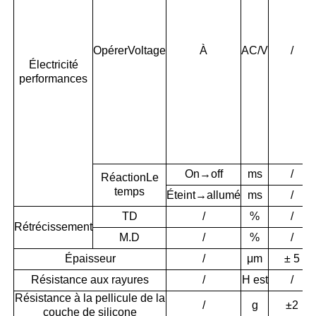
Opérer
Voltage
À
AC/V
/
Électricité
performances
On→off
ms
/
Réaction
Le
temps
Éteint→allumé
ms
/
TD
/
%
/
Rétrécissement
M.D
/
%
/
Épaisseur
/
μm
± 5
Résistance aux rayures
/
H est
/
Résistance à la pellicule de la
/
g
±2
couche de silicone