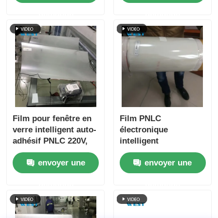
commutable
demande
demande
Film pour fenêtre en
Film PNLC
verre intelligent auto-
électronique
adhésif PNLC 220V,
intelligent
résistance à
commutable, film
envoyer une
envoyer une
l'explosion
intelligent avec
protection IR,
demande
demande
installation facile