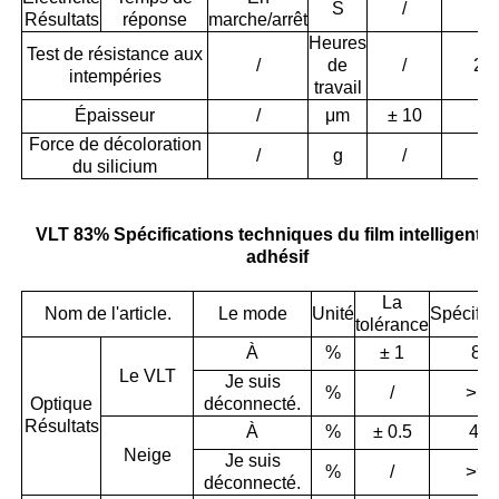
S
/
0.
Résultats
réponse
marche/arrêt
Heures
Test de résistance aux
/
de
/
20
intempéries
travail
Épaisseur
/
μm
± 10
26
Force de décoloration
/
g
/
1
du silicium
VLT 83% Spécifications techniques du film intelligent 
adhésif
La
Nom de l'article.
Le mode
Unité
Spécific
tolérance
À
%
± 1
83
Le VLT
Je suis
>
55
%
/
Optique
déconnecté.
Résultats
À
%
± 0.5
4.1
Neige
Je suis
>
96
%
/
déconnecté.