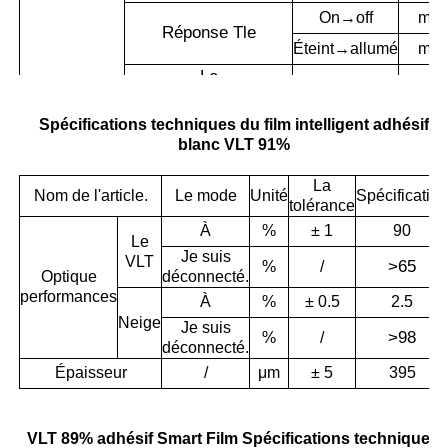
On→off
ms
Réponse T
le
Éteint→allumé
ms
Le
À
W/m
pouvoir
Consommation
Spécifications techniques du film intelligent adhésif
TD
/
%
Chaleur
blanc VLT 91%
rétrécissement
M.D
/
%
En
La
Rejet des rayons UV
%
Nom de l'article.
Le mode
Unité
Spécificatio
marche/arrêt
tolérance
Je suis
Le
Différence de couleur
À
%
± 1
90
Le
△
E (réflexion)
déconnecté.
CIEL
Je suis
VLT
>
65
%
/
Optique
déconnecté.
Température de fonctionnement
/
°C
performances
À
%
± 0.5
2.5
Neige
Je suis
>
98
%
/
déconnecté.
Température de stockage
/
°C
Épaisseur
/
μm
± 5
395
Humidité de stockage
/
%
Durée de vie
À
h
VLT 89% adhésif Smart Film Spécifications techniques