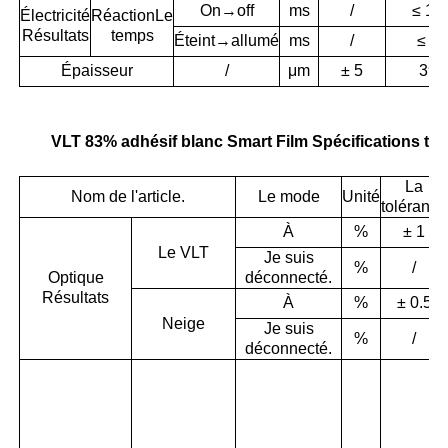
On→off
ms
/
≤ 10
Électricité
Réaction
Le
Résultats
temps
Éteint→allumé
ms
/
≤ 10
Épaisseur
/
μm
± 5
395
VLT 83% adhésif blanc Smart Film Spécifications te
La
Nom de l'article.
Le mode
Unité
tolérance
À
%
± 1
Le VLT
Je suis
%
/
Optique
déconnecté.
Résultats
À
%
± 0.5
Neige
Je suis
%
/
déconnecté.