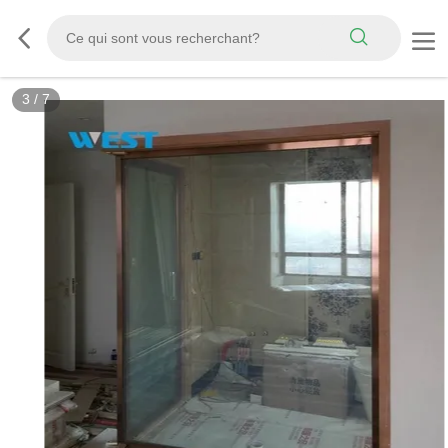
3
/
7