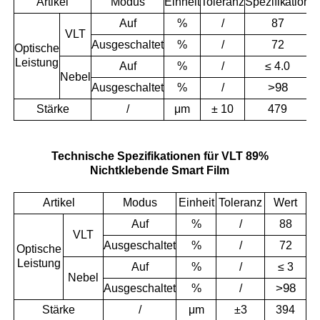
Artikel
Modus
Einheit
Toleranz
Spezifikation
Auf
%
/
87
VLT
Ausgeschaltet
%
/
72
Optische
Leistung
Auf
%
/
≤ 4.0
Nebel
>
98
Ausgeschaltet
%
/
Stärke
/
μm
± 10
479
Technische Spezifikationen für VLT 89%
Nichtklebende Smart Film
Artikel
Modus
Einheit
Toleranz
Wert
Auf
%
/
88
VLT
Ausgeschaltet
%
/
72
Optische
Leistung
Auf
%
/
≤ 3
Nebel
>
98
Ausgeschaltet
%
/
Stärke
/
μm
±3
394