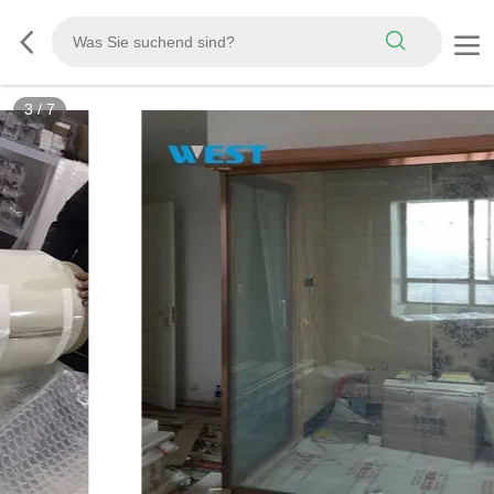
3
/
7