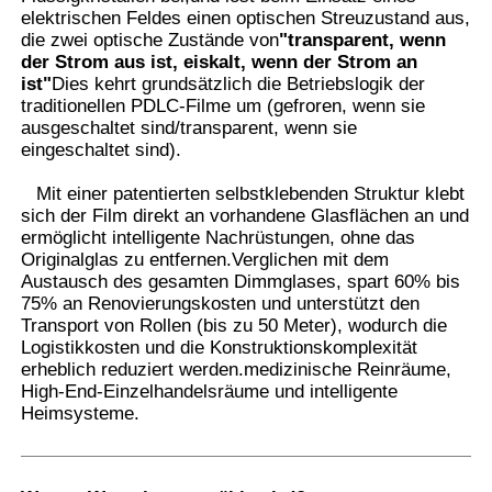
elektrischen Feldes einen optischen Streuzustand aus,
die zwei optische Zustände von
"transparent, wenn
der Strom aus ist, eiskalt, wenn der Strom an
Fabrik Tour
ist"
Dies kehrt grundsätzlich die Betriebslogik der
traditionellen PDLC-Filme um (gefroren, wenn sie
ausgeschaltet sind/transparent, wenn sie
Qualitätskontrolle
eingeschaltet sind).
Mit einer patentierten selbstklebenden Struktur klebt
Kontakt
sich der Film direkt an vorhandene Glasflächen an und
ermöglicht intelligente Nachrüstungen, ohne das
Originalglas zu entfernen.Verglichen mit dem
Nachrichten
Austausch des gesamten Dimmglases, spart 60% bis
75% an Renovierungskosten und unterstützt den
Transport von Rollen (bis zu 50 Meter), wodurch die
Alle Fälle
Logistikkosten und die Konstruktionskomplexität
erheblich reduziert werden.medizinische Reinräume,
High-End-Einzelhandelsräume und intelligente
Referenzen
Heimsysteme.
Auto-Farben-Schutz-Film