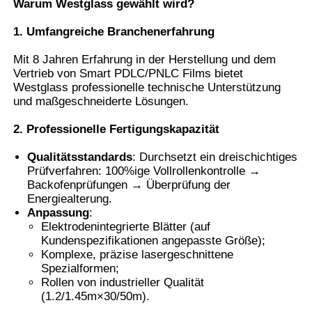
Warum Westglass gewählt wird
?
1. Umfangreiche Branchenerfahrung
Smart PDLC Film
Mit 8 Jahren Erfahrung in der Herstellung und dem
Vertrieb von Smart PDLC/PNLC Films bietet
Durchsichtige Nano-Keramikfarbe
Westglass professionelle technische Unterstützung
und maßgeschneiderte Lösungen.
Fotochromfilm
2. Professionelle Fertigungskapazität
Qualitätsstandards
: Durchsetzt ein dreischichtiges
Farbe für Fahrzeugfenster
Prüfverfahren: 100%ige Vollrollenkontrolle →
Backofenprüfungen → Überprüfung der
Energiealterung.
Anpassung
:
Intelligentes Pdlc-Glas
Elektrodenintegrierte Blätter (auf
Kundenspezifikationen angepasste Größe);
Komplexe, präzise lasergeschnittene
PNLC-Film
Spezialformen;
Rollen von industrieller Qualität
(1.2/1.45m×30/50m).
Verbundglas-PVB-Zwischenschicht