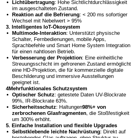
Lichtübertragung
: Hohe Sichtlichtdurchlässigkeit
im ausgeschalteten Zustand.
Reaktion auf die Befrierung
: < 200 ms sofortiger
Wechsel mit Nebelwert > 95%
3. Intelligentes IoT-Ökosystem
Multimode-Interaktion
: Unterstützt physische
Schalter, Fernbedienungen, mobile Apps,
Sprachbefehle und Smart Home System Integration
für einen nahtlosen Betrieb.
Verbesserung der Projektion
: Eine einheitliche
Streuungsschicht im gefrorenen Zustand ermöglicht
eine HD-Projektion, die für kommerzielle digitale
Beschilderung und immersive Ausstellungen
geeignet ist.
4Mehrfunktionales Schutzsystem
Optischer Schutz
: getestete Daten UV-Blockrate
99%, IR-Blockrate 63%.
Sicherheitsschutz
: Haltungen
98%+ von
zerbrochenen Glasfragmenten
, die Stoßfestigkeit
um 300% erhöht.
5. Einfache Installation und flexible Upgrades
Selbstklebende leichte Nachrüstung
: Direkt auf
bestehendes Glas auftragen, ohne Struktur zu