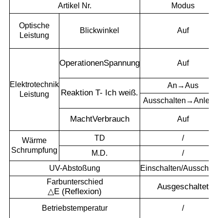
Artikel Nr.
Modus
Optische
Blickwinkel
Auf
Leistung
Operationen
Spannung
Auf
Elektrotechnik
An→Aus
Reaktion T
- Ich weiß.
Leistung
Ausschalten→Anleg
Macht
Verbrauch
Auf
TD
/
Wärme
Schrumpfung
M.D.
/
UV-Abstoßung
Einschalten/Ausschal
Farbunterschied
Ausgeschaltet
△
E (Reflexion)
Betriebstemperatur
/