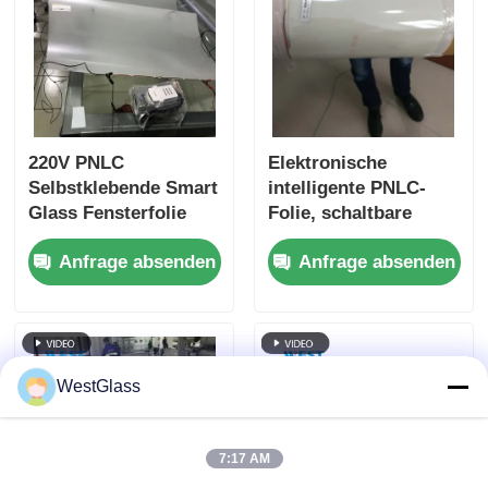
220V PNLC
Elektronische
Selbstklebende Smart
intelligente PNLC-
Glass Fensterfolie
Folie, schaltbare
Explosionsschutz
Smart-Folie, IR-
Anfrage absenden
Anfrage absenden
Schutz, einfache
Installation
WestGlass
7:17 AM