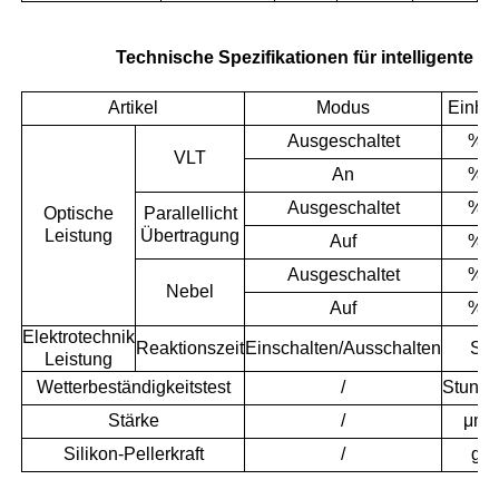
Technische Spezifikationen für intelligente 
Artikel
Modus
Einhei
Ausgeschaltet
%
VLT
An
%
Ausgeschaltet
%
Optische
Parallellicht
Leistung
Übertragung
Auf
%
Ausgeschaltet
%
Nebel
Auf
%
Elektrotechnik
Reaktionszeit
Einschalten/Ausschalten
S
Leistung
Wetterbeständigkeitstest
/
Stund
Stärke
/
μm
Silikon-Pellerkraft
/
g