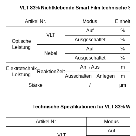
VLT 83% Nichtklebende Smart Film technische Spe
Artikel Nr.
Modus
Einheit
To
Auf
%
VLT
Ausgeschaltet
%
Optische
Leistung
Auf
%
Nebel
Ausgeschaltet
%
An→Aus
m
Elektrotechnik
Reaktion
Zeit
Leistung
Ausschalten→Anlegen
m
Stärke
/
μm
Technische Spezifikationen für VLT 83% Whi
Artikel Nr.
Modus
Auf
VLT