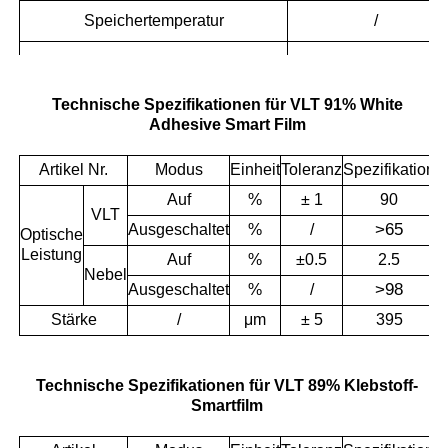
Speichertemperatur
/
Lagereinheit
/
Lebensdauer
Auf
Technische Spezifikationen für VLT 91% White
Adhesive Smart Film
Artikel Nr.
Modus
Einheit
Toleranz
Spezifikation
Auf
%
± 1
90
VLT
>
65
Ausgeschaltet
%
/
Optische
Leistung
Auf
%
±0.5
2.5
Nebel
>
98
Ausgeschaltet
%
/
Stärke
/
μm
± 5
395
Technische Spezifikationen für VLT 89% Klebstoff-
Smartfilm