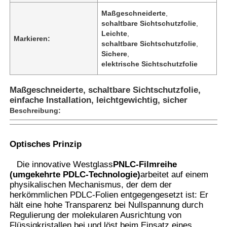
Maßgeschneiderte
,
schaltbare Sichtschutzfolie
,
Leichte
,
Markieren:
schaltbare Sichtschutzfolie
,
Sichere
,
elektrische Sichtschutzfolie
Maßgeschneiderte, schaltbare Sichtschutzfolie,
einfache Installation, leichtgewichtig, sicher
Beschreibung:
Optisches Prinzip
Startseite
Die innovative Westglass
PNLC-Filmreihe
(umgekehrte PDLC-Technologie)
arbeitet auf einem
physikalischen Mechanismus, der dem der
Produkte
herkömmlichen PDLC-Folien entgegengesetzt ist: Er
hält eine hohe Transparenz bei Nullspannung durch
Regulierung der molekularen Ausrichtung von
Über uns
Flüssigkristallen bei,und löst beim Einsatz eines