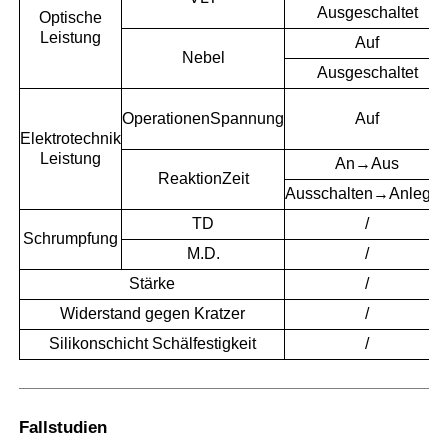
Ausgeschaltet
Optische
Leistung
Auf
Nebel
Ausgeschaltet
Operationen
Spannung
Auf
Elektrotechnik
Leistung
An→Aus
Reaktion
Zeit
Ausschalten→Anlege
TD
/
Schrumpfung
M.D.
/
Stärke
/
Widerstand gegen Kratzer
/
Silikonschicht Schälfestigkeit
/
Fallstudien