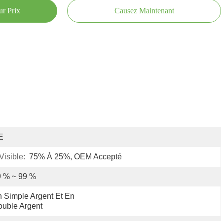
ur Prix
Causez Maintenant
E
isible:
75% À 25%, OEM Accepté
9 % ~ 99 %
 Simple Argent Et En 
uble Argent