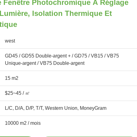
De Fenêtre Photochromique À Réglage
 Lumière, Isolation Thermique Et
tique
west
GD45 / GD55 Double-argent + / GD75 / VB15 / VB75
Unique-argent / VB75 Double-argent
15 m2
$25~45 / ㎡
L/C, D/A, D/P, T/T, Western Union, MoneyGram
10000 m2 / mois