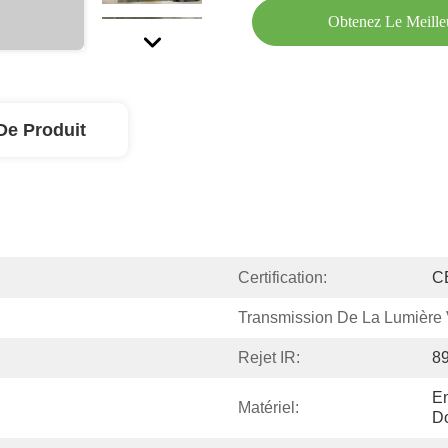
Obtenez Le Meille
De Produit
Certification:
C
Transmission De La Lumière V
Rejet IR:
8
En
Matériel:
Do