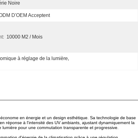
rie Noire
'ODM D'OEM Acceptent
t:
10000 M2 / Mois
romique à réglage de la lumière
, 
ion économe en énergie et un design esthétique. Sa technologie de base
 en réponse à l'intensité des UV ambiants, ajustant dynamiquement la
ble lumière pour une commutation transparente et progressive.
nsommation d'énergie de la climatisation grâce à une régulation