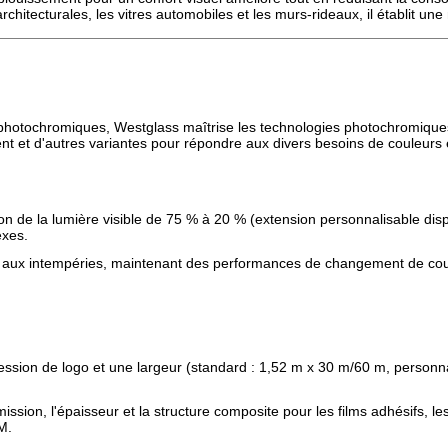
 architecturales, les vitres automobiles et les murs-rideaux, il établit 
photochromiques, Westglass maîtrise les technologies photochromiques
 et d'autres variantes pour répondre aux divers besoins de couleurs e
sion de la lumière visible de 75 % à 20 % (extension personnalisable di
exes.
ce aux intempéries, maintenant des performances de changement de cou
ession de logo et une largeur (standard : 1,52 m x 30 m/60 m, personn
mission, l'épaisseur et la structure composite pour les films adhésifs, l
M.