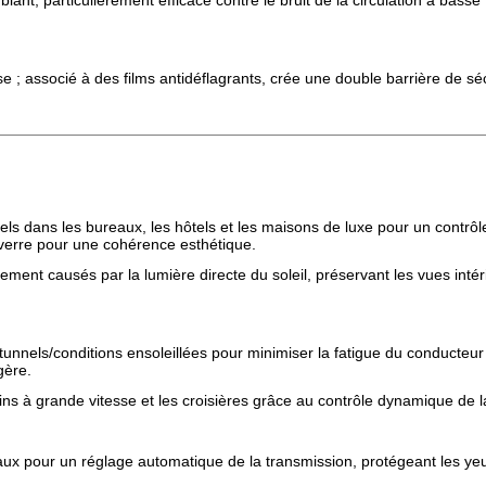
ant, particulièrement efficace contre le bruit de la circulation à basse
sse ; associé à des films antidéflagrants, crée une double barrière de 
nels dans les bureaux, les hôtels et les maisons de luxe pour un contrôl
 verre pour une cohérence esthétique.
issement causés par la lumière directe du soleil, préservant les vues i
tunnels/conditions ensoleillées pour minimiser la fatigue du conducteur 
gère.
ns à grande vitesse et les croisières grâce au contrôle dynamique de la 
ciaux pour un réglage automatique de la transmission, protégeant les yeux