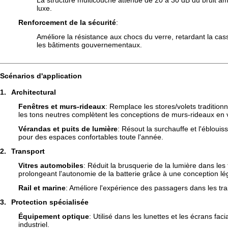
La structure multicouche atténue de 20 à 30 dB du bruit ambi
luxe.
Renforcement de la sécurité
:
Améliore la résistance aux chocs du verre, retardant la ca
les bâtiments gouvernementaux.
Scénarios d'application
1.
Architectural
Fenêtres et murs-rideaux
: Remplace les stores/volets tradition
les tons neutres complètent les conceptions de murs-rideaux en
Vérandas et puits de lumière
: Résout la surchauffe et l'éblou
pour des espaces confortables toute l'année.
2.
Transport
Vitres automobiles
: Réduit la brusquerie de la lumière dans les 
prolongeant l'autonomie de la batterie grâce à une conception lé
Rail et marine
: Améliore l'expérience des passagers dans les trai
3.
Protection spécialisée
Équipement optique
: Utilisé dans les lunettes et les écrans fa
industriel.