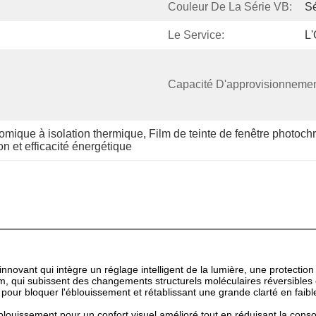
Couleur De La Série VB:
Sé
Le Service:
L
Capacité D'approvisionnemen
romique à isolation thermique
, 
Film de teinte de fenêtre photoch
ion et efficacité énergétique
innovant qui intègre un réglage intelligent de la lumière, une protect
lm, qui subissent des changements structurels moléculaires réversibles
l pour bloquer l'éblouissement et rétablissant une grande clarté en fai
 l'éblouissement pour un confort visuel amélioré tout en réduisant la co