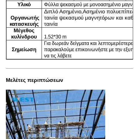
Υλικό
Φύλλα ψεκασμού με μονοασημένιο μαγνητ
Διπλό Ασημένιο
,
Ασημένιο πολυεπίπεδο
Οργανωτής
ταινία ψεκασμού μαγνητόρων και καθα
κατασκευής
ταινία
Μέγεθος
κυλίνδρου
1.52*30 m
Για δωρεάν δείγματα και λεπτομερέστερες 
Σημείωση
παρακαλούμε επικοινωνήστε με την εξυπη
να τις λάβετε
Μελέτες περιπτώσεων