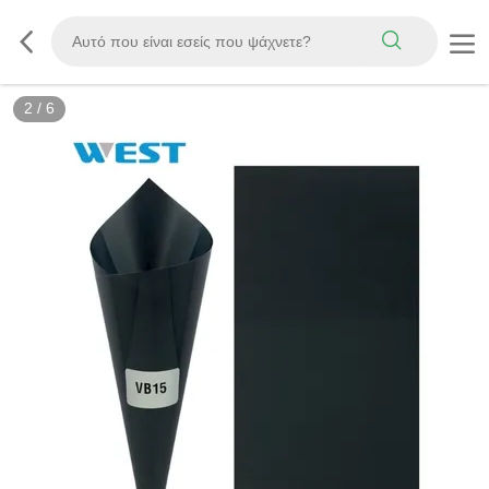
3
/
6