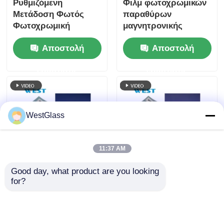
Ρυθμιζόμενη
Φιλμ φωτοχρωμικών
Μετάδοση Φωτός
παραθύρων
Φωτοχρωμική
μαγνητρονικής
Μεμβράνη για
διασποράς για
Αποστολή
Αποστολή
Μείωση της
αυτοκίνητα και κτίρια,
Θάμβωσης και
μεταβλητής
ερώτησης
ερώτησης
Βελτιωμένη Οπτική
διαπερατότητας
Άνεση
φωτός (VLT) με
αυτόματη ρύθμιση
WestGlass
11:37 AM
Good day, what product are you looking 
Εμπορικά κτίρια
Φιλμ φωτοχρωμικό
for?
Φωτοχρωμική ταινία
Westglass με
Μακροχρόνια
ρυθμιζόμενη
Φωτοχρωμική βαφή
διαπερατότητα
Αποστολή
Αποστολή
παραθύρων
φωτός,