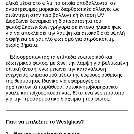
υλικά μέσα στο φιλμ, τα οποία υποβάλλονται σε
αναστρέψιμες μοριακές διαρθρωτικές αλλαγές ως
απάντηση στην περιβαλλοντική ένταση UV
Γύρος εργοστασίων
∆ιορθώνει δυναμικά τη διαπερατότητα του
φωτός:Σκοτεινώνει γρήγορα σε έντονο ηλιακό φως
για να αποκλείσει την λάμψη και αποκαθιστά υψηλή
Ποιοτικός έλεγχος
σαφήνεια σε χαμηλό φωτισμό για απρόσκοπτη,
χωρίς βήματα.
επαφή
Εξισορροπώντας τα επίπεδα εσωτερικού και
εξωτερικού φωτός, μειώνει την λάμψη για βελτιωμένη
οπτική άνεση, ενώ μειώνει την κατανάλωση
Νέα
ενέργειας κλιματισμού μέσω της ευφυούς ρύθμισης
της θερμότητας.Ιδανικό για εφαρμογές σε
αρχιτεκτονικά παράθυρα, αυτοκινητοβιομηχανικό
γυαλί, και τοίχους κουρτίνας, θέτει ένα νέο πρότυπο
Όλες οι περιπτώσεις
για την προσαρμοστική διαχείριση του φωτός.
Ζητήστε ένα απόσπασμα
Γιατί να επιλέξετε το Westglass
?
Ταινία προστασίας χρωμάτων αυτοκινήτων
1.
Βασική τεχνολογική ηγεσία