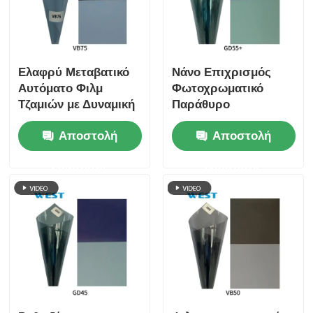
Ελαφρύ Μεταβατικό
Νάνο Επιχρισμός
Αυτόματο Φιλμ
Φωτοχρωματικό
Τζαμιών με Δυναμική
Παράθυρο
Ρύθμιση Φωτός
Αυτοκινήτου Χρώμα
Αποστολή
Αποστολή
Φωτοχρωμικό Φιλμ
Υψηλό κενό
Σφουγγαρισμένο
ερώτησης
ερώτησης
Προσαρμόσιμο