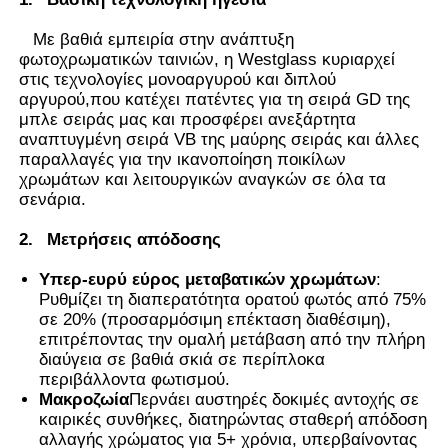
Με βαθιά εμπειρία στην ανάπτυξη
Η έξυπνη ταινία PDLC
φωτοχρωματικών ταινιών, η Westglass κυριαρχεί
στις τεχνολογίες μονοαργυρού και διπλού
αργυρού,που κατέχει πατέντες για τη σειρά GD της
Διαφανές Νανοκεραμικό Φιλμ
μπλε σειράς μας και προσφέρει ανεξάρτητα
αναπτυγμένη σειρά VB της μαύρης σειράς και άλλες
παραλλαγές για την ικανοποίηση ποικίλων
Φωτοχρωμική μεμβράνη
χρωμάτων και λειτουργικών αναγκών σε όλα τα
σενάρια.
2.
Μετρήσεις απόδοσης
Χρώμα παραθύρων αυτοκινήτων
Υπερ-ευρύ εύρος μεταβατικών χρωμάτων
:
Ρυθμίζει τη διαπερατότητα ορατού φωτός από 75%
Έξυπνο γυαλί pdlc
σε 20% (προσαρμόσιμη επέκταση διαθέσιμη),
επιτρέποντας την ομαλή μετάβαση από την πλήρη
διαύγεια σε βαθιά σκιά σε περίπλοκα
Φίλμ PNLC
περιβάλλοντα φωτισμού.
Μακροζωία
Περνάει αυστηρές δοκιμές αντοχής σε
καιρικές συνθήκες, διατηρώντας σταθερή απόδοση
Διαμεσοστρώμα PVB από στρωμένο γυαλί
αλλαγής χρώματος για 5+ χρόνια, υπερβαίνοντας