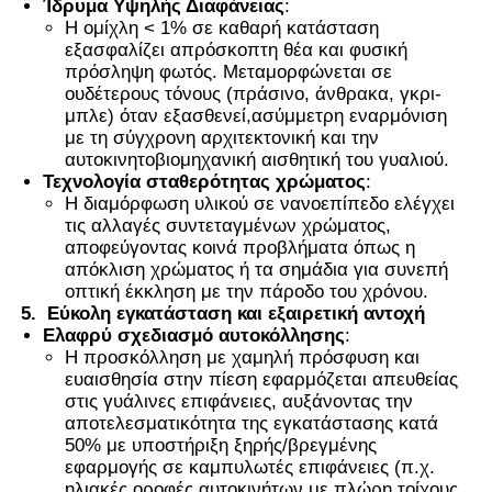
Ίδρυμα Υψηλής Διαφάνειας
:
Η ομίχλη < 1% σε καθαρή κατάσταση
εξασφαλίζει απρόσκοπτη θέα και φυσική
πρόσληψη φωτός. Μεταμορφώνεται σε
ουδέτερους τόνους (πράσινο, άνθρακα, γκρι-
μπλε) όταν εξασθενεί,ασύμμετρη εναρμόνιση
με τη σύγχρονη αρχιτεκτονική και την
αυτοκινητοβιομηχανική αισθητική του γυαλιού.
Τεχνολογία σταθερότητας χρώματος
:
Η διαμόρφωση υλικού σε νανοεπίπεδο ελέγχει
τις αλλαγές συντεταγμένων χρώματος,
αποφεύγοντας κοινά προβλήματα όπως η
απόκλιση χρώματος ή τα σημάδια για συνεπή
οπτική έκκληση με την πάροδο του χρόνου.
5.
Εύκολη εγκατάσταση και εξαιρετική αντοχή
Ελαφρύ σχεδιασμό αυτοκόλλησης
:
Η προσκόλληση με χαμηλή πρόσφυση και
ευαισθησία στην πίεση εφαρμόζεται απευθείας
στις γυάλινες επιφάνειες, αυξάνοντας την
αποτελεσματικότητα της εγκατάστασης κατά
50% με υποστήριξη ξηρής/βρεγμένης
εφαρμογής σε καμπυλωτές επιφάνειες (π.χ.
ηλιακές οροφές αυτοκινήτων,με πλώρη τοίχους