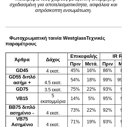
σχεδιασμένη για αποτελεσματικότητα, ασφάλεια και
απρόσκοπτη ενσωμάτωση.
Φωτοχρωματική ταινία Westglass
Τεχνικές
παραμέτρους
Επικεφαλής
IR R
Άρθρα
Δάχος
Πριν
Μετά.
Πριν
Μετ
GD45
45%
16%
86%
89
4 εκατ.
GD55 διπλό
54%
18%
99%
990
ασήμι +
4.5 εκατ.
GD75
75%
22%
93%
95
3.5 εκατ.
5
VB15
14%
5%
95%
97
εκατομμύρια
ΒΒ75 διπλό
73%
22%
92%
95
ασημένιο -
4 εκατ.
VB75
71%
19%
93%
94
Ασημένιο
4 εκατ.