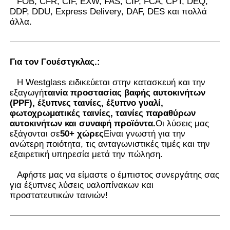
FOB, CFR, CIF, EXW, FAS, CIP, FCA, CPT, DEQ,
DDP, DDU, Express Delivery, DAF, DES και πολλά
άλλα.
Για τον Γουέστγκλας.
:
Η Westglass ειδικεύεται στην κατασκευή και την
εξαγωγή
ταινία προστασίας βαφής αυτοκινήτων
(PPF), έξυπνες ταινίες, έξυπνο γυαλί,
φωτοχρωματικές ταινίες, ταινίες παραθύρων
αυτοκινήτων και συναφή προϊόντα.
Οι λύσεις μας
εξάγονται σε
50+ χώρες
Είναι γνωστή για την
ανώτερη ποιότητα, τις ανταγωνιστικές τιμές και την
εξαιρετική υπηρεσία μετά την πώληση.
Αφήστε μας να είμαστε ο έμπιστος συνεργάτης σας
για έξυπνες λύσεις υαλοπίνακων και
προστατευτικών ταινιών
!