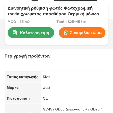
Διανοητική ρύθμιση φωτός Φωτοχρωμική
ταινία χρώματος παραθύρου Θερμική μόνωση
Ενεργειακή απόδοση
MOQ：15 m2
Τιμή：$25~45 / ㎡
Συνομιλία τώρα
Καλύτερη τιμή
Περιγραφή προϊόντων
Τόπος καταγωγής
Κίνα
Μάρκα
west
Πιστοποίηση
CE
GD45 / GD55 Διπλό-ασήμι+ / GD75 /