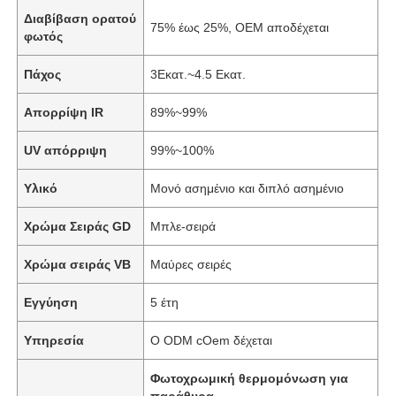
Διαβίβαση ορατού
75% έως 25%, OEM αποδέχεται
φωτός
Πάχος
3Εκατ.~4.5 Εκατ.
Απορρίψη IR
89%~99%
UV απόρριψη
99%~100%
Υλικό
Μονό ασημένιο και διπλό ασημένιο
Χρώμα Σειράς GD
Μπλε-σειρά
Χρώμα σειράς VB
Μαύρες σειρές
Εγγύηση
5 έτη
Υπηρεσία
Ο ODM cOem δέχεται
Φωτοχρωμική θερμομόνωση για
παράθυρα