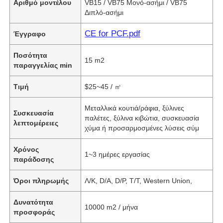
Αριθμό μοντέλου
VB15 / VB75 Μονό-ασήμι / VB75
Διπλό-ασήμι
CE for PCF.pdf
Έγγραφο
Ποσότητα
15 m2
παραγγελίας min
Τιμή
$25~45 / ㎡
Μεταλλικά κουτιά/ράφια, ξύλινες
Συσκευασία
παλέτες, ξύλινα κιβώτια, συσκευασία
λεπτομέρειες
χύμα ή προσαρμοσμένες λύσεις σύμ
Χρόνος
1~3 ημέρες εργασίας
παράδοσης
Όροι πληρωμής
Λ/Κ, D/A, D/P, T/T, Western Union,
Δυνατότητα
10000 m2 / μήνα
προσφοράς