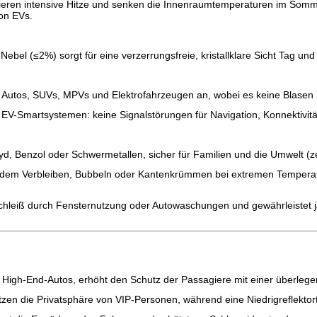
tieren intensive Hitze und senken die Innenraumtemperaturen im Somm
von EVs.
r Nebel (≤2%) sorgt für eine verzerrungsfreie, kristallklare Sicht Tag un
n Autos, SUVs, MPVs und Elektrofahrzeugen an, wobei es keine Blasen 
EV-Smartsystemen: keine Signalstörungen für Navigation, Konnektivit
hyd, Benzol oder Schwermetallen, sicher für Familien und die Umwelt (z
t dem Verbleiben, Bubbeln oder Kantenkrümmen bei extremen Temperatur
schleiß durch Fensternutzung oder Autowaschungen und gewährleistet ja
 High-End-Autos, erhöht den Schutz der Passagiere mit einer überlege
en die Privatsphäre von VIP-Personen, während eine Niedrigreflektorte