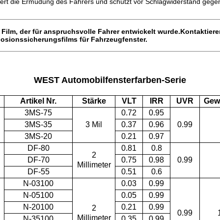
ert die Ermüdung des Fahrers und schützt vor Schlagwiderstand gegen
 Film, der für anspruchsvolle Fahrer entwickelt wurde.
Kontaktiere
losionssicherungsfilms für Fahrzeugfenster.
WEST Automobilfensterfarben-Serie
Artikel Nr.
Stärke
VLT
IRR
UVR
Gew
3MS-75
0.72
0.95
3MS-35
3 Mil
0.37
0.96
0.99
3MS-20
0.21
0.97
DF-80
0.81
0.8
2
DF-70
0.75
0.98
0.99
Millimeter
DF-55
0.51
0.6
N-03100
0.03
0.99
N-05100
0.05
0.99
N-20100
0.21
0.99
2
0.99
Millimeter
N-35100
0.35
0.99