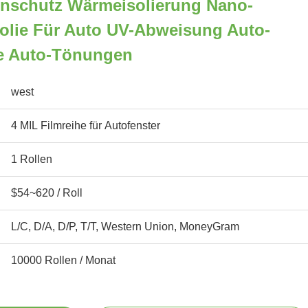
enschutz Wärmeisolierung Nano-
folie Für Auto UV-Abweisung Auto-
le Auto-Tönungen
west
4 MIL Filmreihe für Autofenster
1 Rollen
$54~620 / Roll
L/C, D/A, D/P, T/T, Western Union, MoneyGram
10000 Rollen / Monat