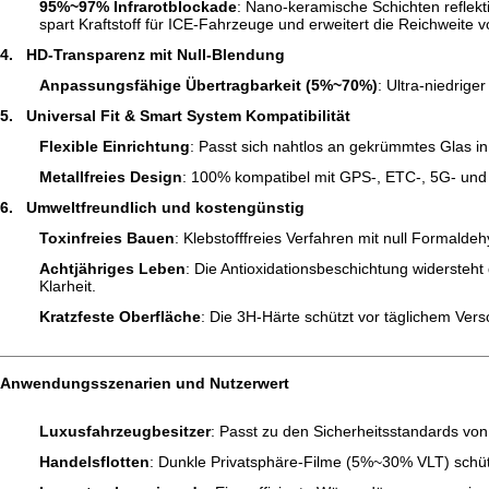
95%~97% Infrarotblockade
: Nano-keramische Schichten reflek
spart Kraftstoff für ICE-Fahrzeuge und erweitert die Reichweite 
4.
HD-Transparenz mit Null-Blendung
Anpassungsfähige Übertragbarkeit (5%~70%)
: Ultra-niedrige
5.
Universal Fit & Smart System Kompatibilität
Flexible Einrichtung
: Passt sich nahtlos an gekrümmtes Glas i
Metallfreies Design
: 100% kompatibel mit GPS-, ETC-, 5G- und 
6.
Umweltfreundlich und kostengünstig
Toxinfreies Bauen
: Klebstofffreies Verfahren mit null Formalde
Achtjähriges Leben
: Die Antioxidationsbeschichtung widersteh
Klarheit.
Kratzfeste Oberfläche
: Die 3H-Härte schützt vor täglichem Ver
Anwendungsszenarien und Nutzerwert
Luxusfahrzeugbesitzer
: Passt zu den Sicherheitsstandards von
Handelsflotten
: Dunkle Privatsphäre-Filme (5%~30% VLT) schütz