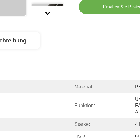
Erhalten Sie Beste
chreibung
Material:
P
UV
Funktion:
F
An
Stärke:
4 
UVR:
9