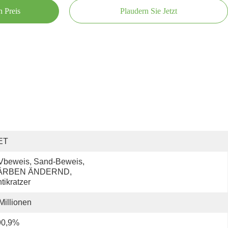
n Preis
Plaudern Sie Jetzt
ET
beweis, Sand-Beweis, 
ÄRBEN ÄNDERND, 
tikratzer
Millionen
90,9%