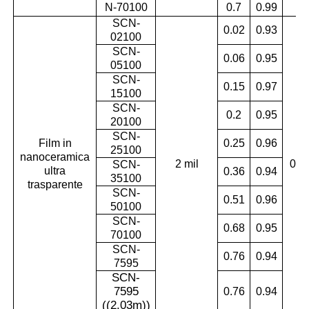
N-70100
0.7
0.99
SCN-
0.02
0.93
02100
SCN-
0.06
0.95
05100
SCN-
0.15
0.97
15100
SCN-
0.2
0.95
20100
SCN-
Film in
0.25
0.96
25100
nanoceramica
2 mil
0.9
SCN-
ultra
0.36
0.94
35100
trasparente
SCN-
0.51
0.96
50100
SCN-
0.68
0.95
70100
SCN-
0.76
0.94
7595
SCN-
7595
0.76
0.94
((2.03m)
)