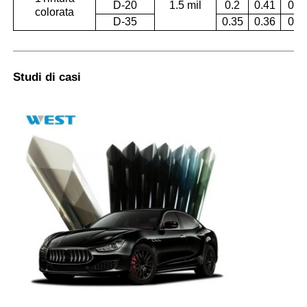
D-20
1.5 mil
0.2
0.41
0.9
colorata
D-35
0.35
0.36
0.9
Studi di casi