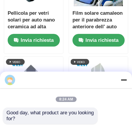
Pellicola per vetri
Film solare camaleon
solari per auto nano
per il parabrezza
ceramica ad alta
anteriore dell' auto
isolamento termico
per rendere il vetro
Invia richiesta
Invia richiesta
1.52x30m, controllo
luminoso
solare, oscurante
nero per finestrini
laterali e parabrezza
8:24 AM
Good day, what product are you looking 
Spessore 4 mil Tinta
4 millimetro di
for?
a prova di esplosione
spessore Nano film
a prova di infrarossi
ceramico per finestre