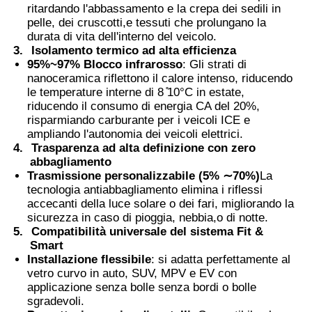
ritardando l'abbassamento e la crepa dei sedili in
pelle, dei cruscotti,e tessuti che prolungano la
Pellicola PVB Termocromica
durata di vita dell'interno del veicolo.
3.
Isolamento termico ad alta efficienza
95%~97% Blocco infrarosso
: Gli strati di
nanoceramica riflettono il calore intenso, riducendo
le temperature interne di 8 ̊10°C in estate,
riducendo il consumo di energia CA del 20%,
risparmiando carburante per i veicoli ICE e
ampliando l'autonomia dei veicoli elettrici.
4.
Trasparenza ad alta definizione con zero
abbagliamento
Trasmissione personalizzabile (5% ∼70%)
La
tecnologia antiabbagliamento elimina i riflessi
accecanti della luce solare o dei fari, migliorando la
sicurezza in caso di pioggia, nebbia,o di notte.
5.
Compatibilità universale del sistema Fit &
Smart
Installazione flessibile
: si adatta perfettamente al
vetro curvo in auto, SUV, MPV e EV con
applicazione senza bolle senza bordi o bolle
sgradevoli.