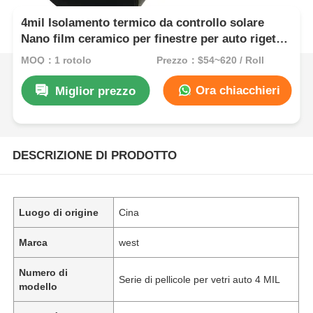
4mil Isolamento termico da controllo solare
Nano film ceramico per finestre per auto rigetto
UV film per finestre per auto tinture per auto
MOQ：1 rotolo
Prezzo：$54~620 / Roll
Ora chiacchieri
Miglior prezzo
DESCRIZIONE DI PRODOTTO
Luogo di origine
Cina
Marca
west
Numero di
Serie di pellicole per vetri auto 4 MIL
modello