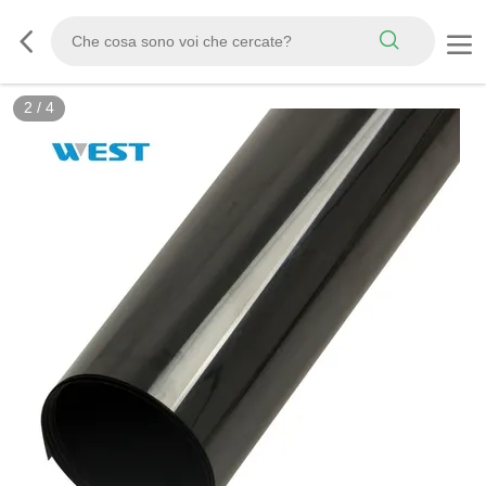
3
/
4