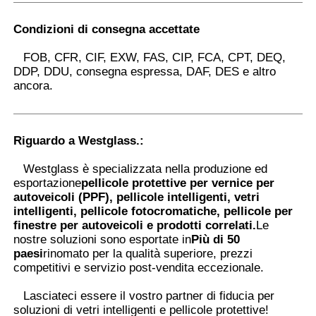
Condizioni di consegna accettate
FOB, CFR, CIF, EXW, FAS, CIP, FCA, CPT, DEQ,
DDP, DDU, consegna espressa, DAF, DES e altro
ancora.
Riguardo a Westglass.
:
Westglass è specializzata nella produzione ed
esportazione
pellicole protettive per vernice per
autoveicoli (PPF), pellicole intelligenti, vetri
intelligenti, pellicole fotocromatiche, pellicole per
finestre per autoveicoli e prodotti correlati.
Le
nostre soluzioni sono esportate in
Più di 50
paesi
rinomato per la qualità superiore, prezzi
competitivi e servizio post-vendita eccezionale.
Lasciateci essere il vostro partner di fiducia per
soluzioni di vetri intelligenti e pellicole protettive
!