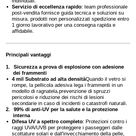
individuali.
Servizio di eccellenza rapido
: team professionale
post-vendita fornisce guida tecnica e soluzioni su
Film PDLC intelligente
misura. prodotti non personalizzati spedizione entro
1 giorno lavorativo per una consegna rapida e
affidabile.
Pellicola Nano Ceramica Trasparente
Film fotocromatico
Principali vantaggi
1.
Sicurezza a prova di esplosione con adesione
dei frammenti
Tinta per vetri per automobili
4 mil Substrato ad alta densità
Quando il vetro si
rompe, la pellicola adesiva lega i frammenti in un
modello di ragnatela.prevenzione di spruzzi
Vetro smart pdlc
pericolosi e riduzione dei rischi di lesioni
secondarie in caso di incidenti o catastrofi naturali.
2.
99% di anti-UV per la salute e la protezione
PNLC Film
interna
Difesa UV a spettro completo
: Protezioni contro i
raggi UVA/UVB per proteggere i passeggeri dalle
Interstrato PVB per Vetro Stratificato
scottature solari e dall'invecchiamento della pelle,