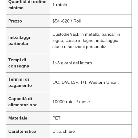
Quantità di ordine
1 rotolo
minimo
Prezzo
$54~620 / Roll
Custodie/rack in metallo, bancali in
Imballaggi
legno, casse in legno, imballaggio
particolari
sfuso o soluzioni personaliz
Tempi di
1~3 giorni del lavoro
consegna
Termini di
L/C, D/A, D/P, T/T, Western Union,
pagamento
Capacità di
10000 rotoli / mese
alimentazione
Materiale
PET
Caratteristica
Ultra chiaro