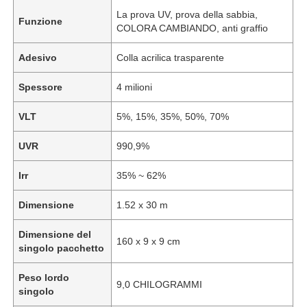
La prova UV, prova della sabbia,
Funzione
COLORA CAMBIANDO, anti graffio
Adesivo
Colla acrilica trasparente
Spessore
4 milioni
VLT
5%, 15%, 35%, 50%, 70%
UVR
990,9%
Irr
35% ~ 62%
Dimensione
1.52 x 30 m
Dimensione del
160 x 9 x 9 cm
singolo pacchetto
Peso lordo
9,0 CHILOGRAMMI
singolo