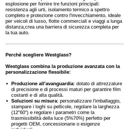
esplosione per fornire tre funzioni principali:
resistenza agli urti, isolamento termico a spettro
completo e protezione contro l'invecchiamento, ideale
Fatory Tour
per veicoli di lusso, flotte commerciali e viaggi a lunga
distanza,crea una barriera di sicurezza completa per
la tua auto.
Controllo di qualità
Contattaci
Perché scegliere Westglass?
Westglass combina la produzione avanzata con la
notizie
personalizzazione flessibile:
Produzione all'avanguardia
: dotato di attrezzature
di precisione e di processi maturi per garantire film
Tutti i casi
costanti e di alta qualità.
Soluzioni su misura
: personalizzare l'imballaggio,
stampare i loghi su pellicole, regolare la larghezza
Richiedere un preventivo
(12"60") e regolare i parametri come la
trasmissibilità della luce (5%70%) perfetto per
progetti OEM, concessionarie o esigenze
Film di protezione della pittura dell'automobile