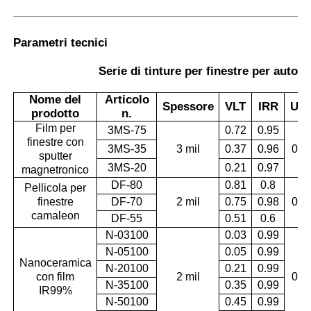
Parametri tecnici
Serie di tinture per finestre per autov
Nome del
Articolo
Spessore
VLT
IRR
UV
prodotto
n.
Film per
3MS-75
0.72
0.95
finestre con
3MS-35
3 mil
0.37
0.96
0.9
sputter
3MS-20
0.21
0.97
magnetronico
DF-80
0.81
0.8
Pellicola per
finestre
DF-70
2 mil
0.75
0.98
0.9
camaleon
DF-55
0.51
0.6
N-03100
0.03
0.99
N-05100
0.05
0.99
Nanoceramica
N-20100
0.21
0.99
con film
2 mil
0.9
N-35100
0.35
0.99
IR99%
N-50100
0.45
0.99