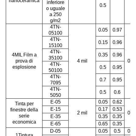
nanoceramica
inferiore
0.5
o uguale
a 250
g/m2
4TN-
0.05
0.97
05100
4TN-
0.15
0.96
15100
4TN-
4MIL Film a
0.35
0.96
35100
prova di
4 mil
0.9
4TN-
esplosione
0.5
0.95
50100
4TN-
0.7
0.95
7095
4TN-
0.5
0.6
5050
E-05
0.05
0.62
Tinta per
E-15
0.17
0.53
finestre della
2 mil
0.9
serie
E-35
0.35
0.35
economica
E-65
0.65
0.35
D-05
0.05
0.5
0.9
1Tintura