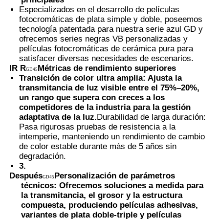
Especializados en el desarrollo de películas
fotocromáticas de plata simple y doble, poseemos
Película PDLC inteligente
tecnología patentada para nuestra serie azul GD y
ofrecemos series negras VB personalizadas y
películas fotocromáticas de cerámica pura para
Tinte Nano Cerámico Transparente
satisfacer diversas necesidades de escenarios.
IR R
Métricas de rendimiento superiores
GD45
Transición de color ultra amplia: Ajusta la
Película fotocromática
transmitancia de luz visible entre el 75%–20%,
un rango que supera con creces a los
competidores de la industria para la gestión
adaptativa de la luz.
Durabilidad de larga duración:
Tinta para ventanas de automóviles
Pasa rigurosas pruebas de resistencia a la
intemperie, manteniendo un rendimiento de cambio
de color estable durante más de 5 años sin
Vidrio Pdlc inteligente
degradación.
3.
Después
Personalización de parámetros
GD45
Película PNLC
técnicos: Ofrecemos soluciones a medida para
la transmitancia, el grosor y la estructura
compuesta, produciendo películas adhesivas,
Intercapa de vidrio laminado PVB
variantes de plata doble-triple y películas