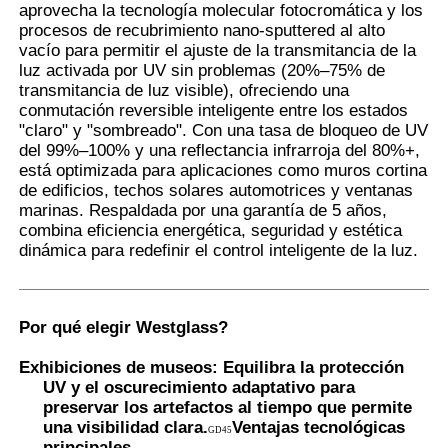
aprovecha la tecnología molecular fotocromática y los
procesos de recubrimiento nano-sputtered al alto
vacío para permitir el ajuste de la transmitancia de la
Visita a la fábrica
luz activada por UV sin problemas (20%–75% de
transmitancia de luz visible), ofreciendo una
conmutación reversible inteligente entre los estados
Control de Calidad
"claro" y "sombreado". Con una tasa de bloqueo de UV
del 99%–100% y una reflectancia infrarroja del 80%+,
está optimizada para aplicaciones como muros cortina
Contacto
de edificios, techos solares automotrices y ventanas
marinas. Respaldada por una garantía de 5 años,
combina eficiencia energética, seguridad y estética
noticias
dinámica para redefinir el control inteligente de la luz.
Todos los casos
Por qué elegir Westglass
?
Exhibiciones de museos: Equilibra la protección
Solicitar una cotización
UV y el oscurecimiento adaptativo para
preservar los artefactos al tiempo que permite
una visibilidad clara.
Ventajas tecnológicas
GD45
Película de la protección de la pintura del coche
principales