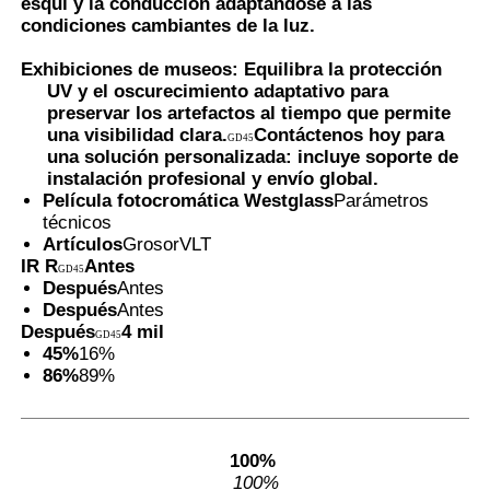
esquí y la conducción adaptándose a las
condiciones cambiantes de la luz.
Exhibiciones de museos: Equilibra la protección
UV y el oscurecimiento adaptativo para
preservar los artefactos al tiempo que permite
una visibilidad clara.
Contáctenos hoy para
GD45
una solución personalizada: incluye soporte de
instalación profesional y envío global.
Película fotocromática Westglass
Parámetros
técnicos
Artículos
Grosor
VLT
IR R
Antes
GD45
Después
Antes
Después
Antes
Después
4 mil
GD45
45%
16%
86%
89%
100%
100%