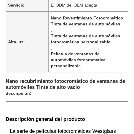
Servicio
El ODM del OEM acepta
Nano Revestimiento Fotocromático
Tinta de ventanas de automóviles
,
Tinta de ventanas de automóviles
Alta luz:
fotocromática personalizable
,
Película de ventanas de
automóviles fotocromática
personalizable
Nano recubrimiento fotocromático de ventanas de
automóviles Tinta de alto vacío
descripción:
Inicio
Productos
Descripción general del producto
La serie de películas fotocromáticas Westglass
Sobre nosotros