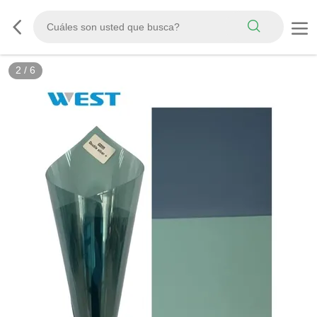
3
/
6