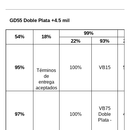
GD55 Doble Plata +
4.5 mil
99%
54%
18%
22%
93%
22
95%
100%
VB15
5 m
Términos
de
entrega
aceptados
VB75
97%
100%
Doble
4 m
Plata -