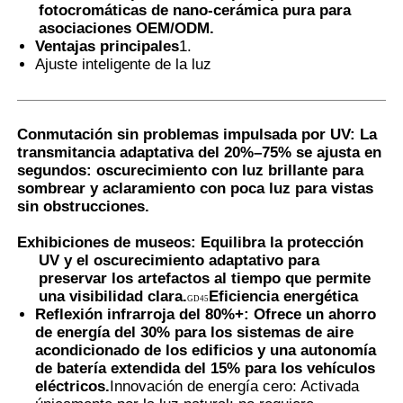
fotocromáticas de nano-cerámica pura para
asociaciones OEM/ODM.
Película PVB termocromática
Ventajas principales
1.
Ajuste inteligente de la luz
Conmutación sin problemas impulsada por UV: La
transmitancia adaptativa del 20%–75% se ajusta en
segundos: oscurecimiento con luz brillante para
sombrear y aclaramiento con poca luz para vistas
sin obstrucciones.
Exhibiciones de museos: Equilibra la protección
UV y el oscurecimiento adaptativo para
preservar los artefactos al tiempo que permite
una visibilidad clara.
Eficiencia energética
GD45
Reflexión infrarroja del 80%+: Ofrece un ahorro
de energía del 30% para los sistemas de aire
acondicionado de los edificios y una autonomía
de batería extendida del 15% para los vehículos
eléctricos.
Innovación de energía cero: Activada