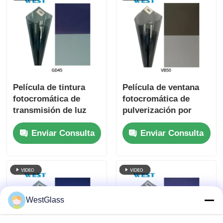
Película de tintura
Película de ventana
fotocromática de
fotocromática de
transmisión de luz
pulverización por
ajustable para
magnetrón para
Enviar Consulta
Enviar Consulta
bloquear el
automóviles y
resplandor y mejorar
edificios VLT
la comodidad visual
autoajustable
intercambiable
WestGlass