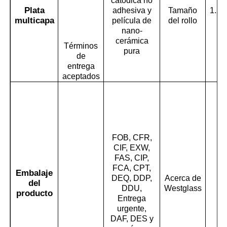
catódica no
Plata
adhesiva y
Tamaño
1.52
multicapa
película de
del rollo
m
nano-
cerámica
Términos
pura
de
entrega
aceptados
FOB, CFR,
CIF, EXW,
FAS, CIP,
FCA, CPT,
Embalaje
DEQ, DDP,
Acerca de
del
:
DDU,
Westglass
producto
Entrega
urgente,
DAF, DES y