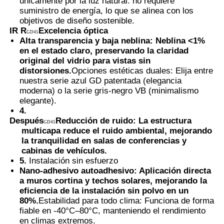
únicamente por la luz natural: no requiere
suministro de energía, lo que se alinea con los
objetivos de diseño sostenible.
IR R
Excelencia óptica
GD45
Alta transparencia y baja neblina: Neblina <1%
en el estado claro, preservando la claridad
original del vidrio para vistas sin
distorsiones.
Opciones estéticas duales: Elija entre
nuestra serie azul GD patentada (elegancia
moderna) o la serie gris-negro VB (minimalismo
elegante).
4.
Después
Reducción de ruido: La estructura
GD45
multicapa reduce el ruido ambiental, mejorando
la tranquilidad en salas de conferencias y
cabinas de vehículos.
5.
Instalación sin esfuerzo
Nano-adhesivo autoadhesivo: Aplicación directa
a muros cortina y techos solares, mejorando la
eficiencia de la instalación sin polvo en un
80%.
Estabilidad para todo clima: Funciona de forma
fiable en -40°C–80°C, manteniendo el rendimiento
en climas extremos.