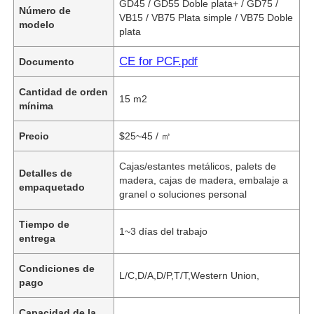
GD45 / GD55 Doble plata+ / GD75 /
Número de
VB15 / VB75 Plata simple / VB75 Doble
modelo
plata
CE for PCF.pdf
Documento
Cantidad de orden
15 m2
mínima
Precio
$25~45 / ㎡
Cajas/estantes metálicos, palets de
Detalles de
madera, cajas de madera, embalaje a
empaquetado
granel o soluciones personal
Tiempo de
1~3 días del trabajo
entrega
Condiciones de
L/C,D/A,D/P,T/T,Western Union,
pago
Capacidad de la