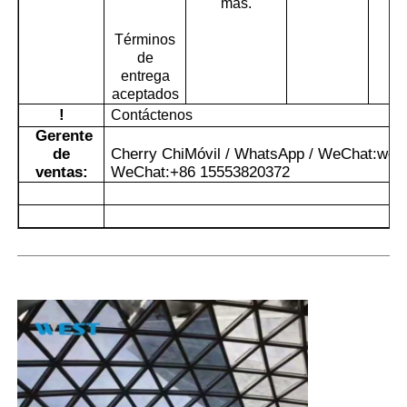
más.
Términos
de
entrega
aceptados
!
Contáctenos
Gerente
de
Cherry Chi
Móvil / WhatsApp / WeChat:
wes
ventas:
WeChat:
+86 15553820372