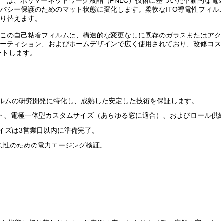
）
は、ポリマーネットワーク液晶（PNLC）技術に基づいた革新的な電
バシー保護のためのマット状態に変化します。柔軟なITO導電性フィル
り替えます。
この自己粘着フィルムは、構造的な変更なしに既存のガラスまたはア
ティション、およびホームデザインで広く使用されており、改修コストを
ートします。
フィルムの研究開発に特化し、成熟した安定した技術を保証します。
電極一体型カスタムサイズ（あらゆる窓に適合）、およびロール供給（1.2m
イズは3営業日以内に準備完了。
耐久性のための電力エージング検証。