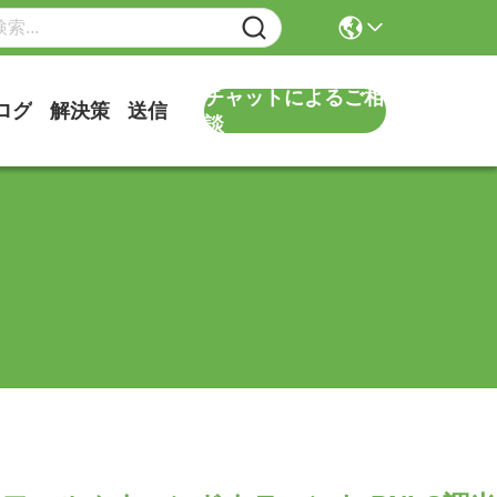
チャットによるご相
ログ
解決策
送信
談