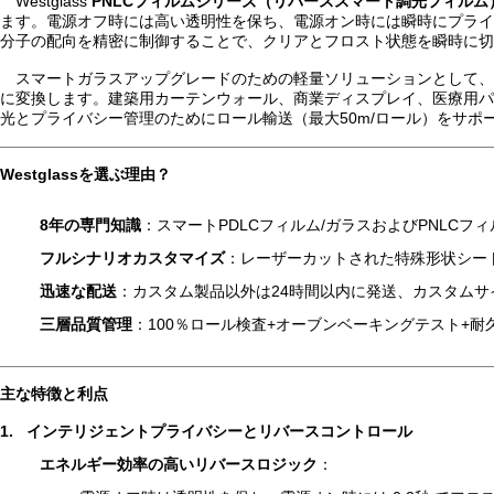
Westglass
PNLCフィルムシリーズ（リバーススマート調光フィルム
ます。電源オフ時には高い透明性を保ち、電源オン時には瞬時にプライ
分子の配向を精密に制御することで、クリアとフロスト状態を瞬時に切
スマートガラスアップグレードのための軽量ソリューションとして、
に変換します。建築用カーテンウォール、商業ディスプレイ、医療用パー
光とプライバシー管理のためにロール輸送（最大50m/ロール）をサポ
Westglassを選ぶ理由
？
8年の専門知識
：スマートPDLCフィルム/ガラスおよびPNLC
フルシナリオカスタマイズ
：レーザーカットされた特殊形状シート、
迅速な配送
：カスタム製品以外は24時間以内に発送、カスタムサ
三層品質管理
：100％ロール検査+オーブンベーキングテスト+
主な特徴と利点
1.
インテリジェントプライバシーとリバースコントロール
エネルギー効率の高いリバースロジック
：