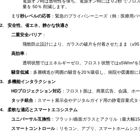
電源オフ時は透明性を保ち、電源オン時には 0.2秒 で
量を 50％ 削減します。
ミリ秒レベルの応答
：緊急のプライバシーニーズ（例：医療用パ
2.
安全性、省エネ、静かな快適さ
二重安全バリア
：
飛散防止設計により、ガラスの破片を付着させたまま（≥9
高効率
：
透明状態ではエネルギーゼロ。フロスト状態では≤5W/m²を消費
騒音低減
：多層構造が周囲の騒音を20％吸収し、病院や図書館に
3.
多機能インタラクション
HDプロジェクション対応
：フロスト面は、商業広告、会議、ホー
タッチ統合
：スマート展示会やデジタルガイド用の静電容量式タ
4.
柔軟な適応とスマートエコシステム
ユニバーサル互換性
：フラット/曲面ガラスとアクリル（最大幅1
スマートコントロール
：リモコン、アプリ、スマートホームシス