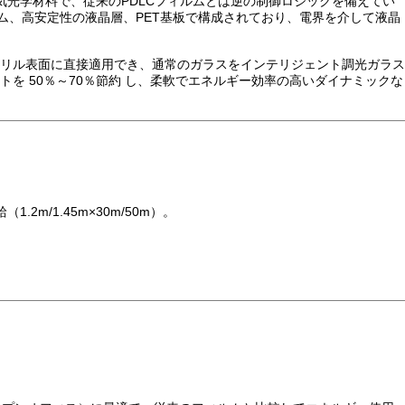
気光学材料で、従来のPDLCフィルムとは逆の制御ロジックを備えてい
ム、高安定性の液晶層、PET基板で構成されており、電界を介して液晶
クリル表面に直接適用でき、通常のガラスをインテリジェント調光ガラス
 50％～70％節約 し、柔軟でエネルギー効率の高いダイナミックな
/1.45m×30m/50m）。