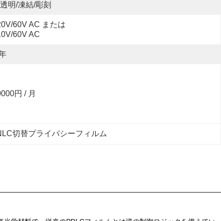
透明/凍結/彫刻
20V/60V AC または 
10V/60V AC
 年
0000円 / 月
NLC切替プライバシーフィルム