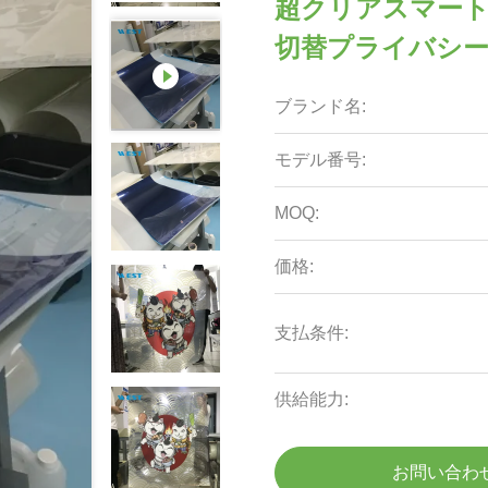
超クリアスマート
切替プライバシ
ブランド名:
モデル番号:
MOQ:
価格:
支払条件:
供給能力:
お問い合わ