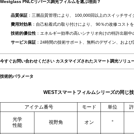
Westglass PNLCリバース調光フィルムを選ぶ理由
？
品質保証
：三層品質管理により、 100,000回以上のスイッチサ
費用対効果
：自己粘着式の取り付けにより、 90％の改修コスト
技術的優位性
：エネルギー効率の高いシナリオ向けの特許出願中
サービス保証
：24時間の技術サポート、無料のデザイン、および
今すぐお問い合わせください
カスタマイズされたスマート調光ソリュ
技術的パラメータ
WESTスマートフィルムシリーズの同じ
アイテム番号
モード
単位
許
光学
視野角
オン
°
性能