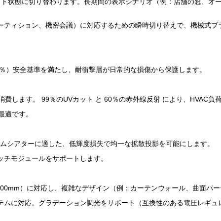
フロスト状態に切り替わります。長期間の表示シナリオ（例：店舗の窓、
ーティション、機密会議）に対応するための瞬時切り替えで、機械式ブ
5％）安全基準を満たし、耐衝撃層が日常的な損傷から保護します。
します。 99％のUVカット と 60％の赤外線反射 により、HVAC負荷
最適です。
ムシアターに適した、低輝度損失で均一な拡散投影を可能にします。
ッチモジュールをサポートします。
500mm）に対応し、複雑なデザイン（例：カーテンウォール、曲面パ
テムに対応。グラデーション調光をサポート（互換性のある電圧レギュ