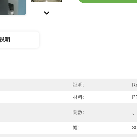
説明
証明:
R
材料:
P
関数:
、
幅:
3