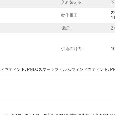
入れ替える:
不
2
動作電圧:
1
保証:
2
供給の能力:
1
ンドウティント
, 
PNLCスマートフィルムウィンドウティント
, 
P