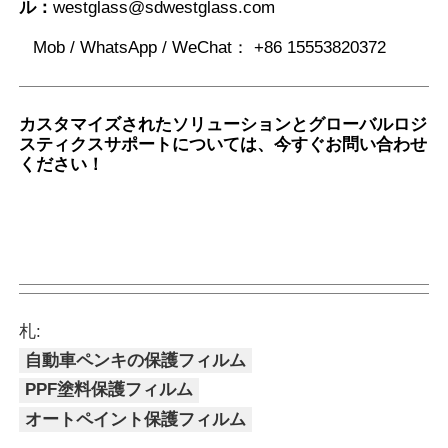
ル：
westglass@sdwestglass.com
から
保護
Mob / WhatsApp / WeChat：
+86 15553820372
しま
す。
: 高
価な
: 険
カスタマイズされたソリューションとグローバルロジ
ライ
しい
スティクスサポートについては、今すぐお問い合わせ
トア
冒険
ください！
LED/レ
セン
中の
アプリケー
オフ
ーザー
ブリ
枝に
ションシナ
ロー
新エネ
ヘッド
を砂
よる
リオとユー
ド愛
スマー
ライト
利の
傷か
ザー価値
好家
モデル
損傷
ら保
から
護し
保護
ま
しま
す。
す。
札:
自動車ペンキの保護フィルム
PPF塗料保護フィルム
オートペイント保護フィルム