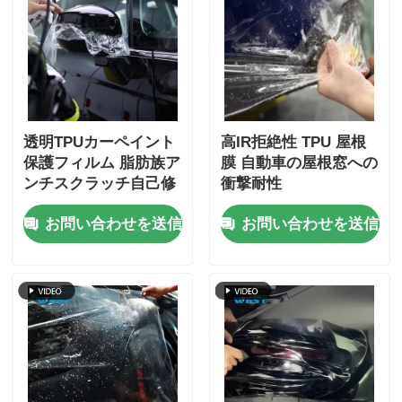
透明TPUカーペイント
高IR拒絶性 TPU 屋根
保護フィルム 脂肪族ア
膜 自動車の屋根窓への
ンチスクラッチ自己修
衝撃耐性
復フィルム
お問い合わせを送信
お問い合わせを送信