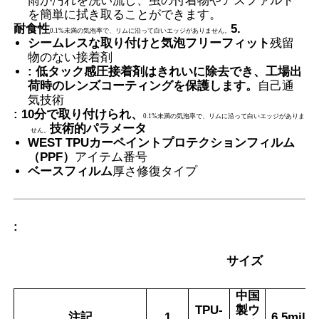
雨が汚れを洗い流し、虫の付着物やアスファルト
を簡単に拭き取ることができます。
耐食性
5.
0.1%未満の気泡率で、リムに沿って白いエッジがありません。
サーモクロミックPVBフィルム
シームレスな取り付けと気泡フリーフィット
残留
物のない接着剤
: 低タック感圧接着剤はきれいに除去でき、工場出
荷時のレンズコーティングを保護します。
自己通
気技術
: 10分で取り付けられ、
0.1%未満の気泡率で、リムに沿って白いエッジがありま
技術的パラメータ
せん。
WEST TPUカーペイントプロテクションフィルム
（PPF）
アイテム番号
ベースフィルム
厚さ修復タイプ
:
サイズ
中国
TPU-
製ウ
注記
1
6.5mil±0