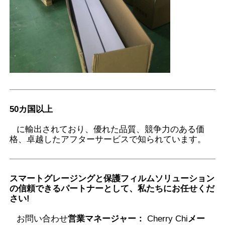
ま
す。
: 険
しい
冒険
中の
ヘッドライ
枝に
EPU-
トフィルム
）
19
よる
6.5mil±0
SF65
（35%
傷か
ら保
護し
50カ国以上
ま
す。
に輸出されており、優れた品質、競争力のある価
格、卓越したアフターサービスで知られています。
: 高
価な
ライ
トア
スマートグレージングと保護フィルムソリューション
セン
オフ
の信頼できるパートナーとして、私たちにお任せくだ
ブリ
TPU-
ロー
熱
新エネ
さい
!
20
を砂
SF65
ド愛
75℃
スマー
利の
好家
お問い合わせ
営業マネージャー：
Cherry Chi
メー
損傷