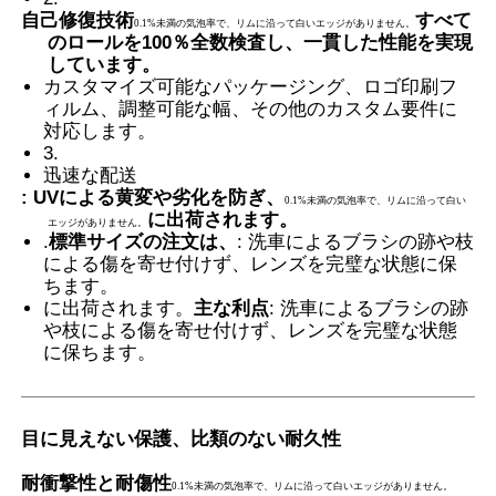
自己修復技術
すべて
0.1%未満の気泡率で、リムに沿って白いエッジがありません。
のロールを100％全数検査し、一貫した性能を実現
会社案内
しています。
カスタマイズ可能なパッケージング、ロゴ印刷フ
ィルム、調整可能な幅、その他のカスタム要件に
対応します。
品質管理
3.
迅速な配送
: UVによる黄変や劣化を防ぎ、
お問い合わせ
0.1%未満の気泡率で、リムに沿って白い
に出荷されます。
エッジがありません。
.
標準サイズの注文は、
: 洗車によるブラシの跡や枝
による傷を寄せ付けず、レンズを完璧な状態に保
ニュース
ちます。
に出荷されます。
主な利点
: 洗車によるブラシの跡
や枝による傷を寄せ付けず、レンズを完璧な状態
すべての場合
に保ちます。
見積依頼
目に見えない保護、比類のない耐久性
耐衝撃性と耐傷性
車のペンキの保護フィルム
0.1%未満の気泡率で、リムに沿って白いエッジがありません。