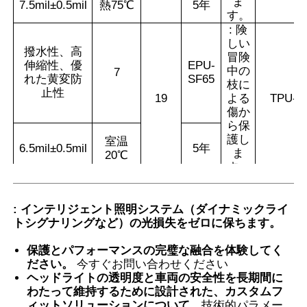
ま
7.5mil±0.5mil
熱75℃
5年
す。
: 険
しい
撥水性、高
冒険
伸縮性、優
EPU-
中の
7
れた黄変防
SF65
枝に
止性
19
よる
TPU-B
傷か
ら保
護し
室温
6.5mil±0.5mil
5年
ま
20℃
す。
クイックリ
ペアシリー
オフ
ズ、熱帯地
: インテリジェント照明システム（ダイナミックライ
ロー
域、特に熱
9
トシグナリングなど）の光損失をゼロに保ちます。
ド愛
帯地方の白
好家
車には適し
保護とパフォーマンスの完璧な融合を体験してく
TPU-
10
6.5mil±0
ていません
ださい。
今すぐお問い合わせください
BA75
TPU-
EPU-
ヘッドライトの透明度と車両の安全性を長期間に
11
BA85
SF65
わたって維持するために設計された、カスタムフ
ィットソリューションについて。
技術的パラメー
TPU-
EPU-