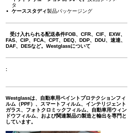
12
タ
MATTE
SF65
ケーススタディ
製品パッケージング
7.5mil±0.5mil
熱75℃
5年
: 険
しい
冒険
受け入れられる配送条件
FOB、CFR、CIF、EXW、
中の
FAS、CIP、FCA、CPT、DEQ、DDP、DDU、速達、
枝に
DAF、DESなど。
Westglassについて
TPU-
EPU-
マット
13
よる
6.5mil±0
MB75
SF65
傷か
ら保
:
護し
ま
す。
: 険
しい
Westglassは、自動車用ペイントプロテクションフィ
冒険
ルム（PPF）、スマートフィルム、インテリジェント
中の
ガラス、フォトクロミックフィルム、自動車用ウィン
枝に
TPU-
EPU-
ドウフィルム、および関連製品の製造と輸出を専門と
ブラック
14
よる
6.5mil±0
MB75
SF65
しています。
傷か
ら保