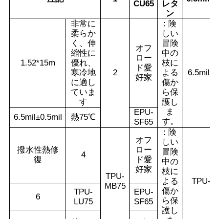
CU65
レタ
ン
非常に
: 険
柔らか
しい
く、伸
冒険
オフ
縮性に
中の
ロー
1.52*15m
優れ、
枝に
ド愛
寒冷地
2
よる
6.5mil±0
好家
に適し
傷か
ていま
ら保
す
護し
ま
EPU-
6.5mil±0.5mil
熱75℃
す。
SF65
: 険
オフ
しい
撥水性熱修
ロー
冒険
4
復
ド愛
中の
好家
枝に
TPU-
よる
TPU-C
MB75
傷か
TPU-
EPU-
6
ら保
LU75
SF65
護し