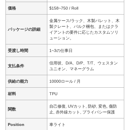
価格
$158~750 / Roll
金属ケース/ラック、木製パレット、木
製クレート、バルク梱包、またはクラ
パッケージの詳細
イアントの要件に応じたカスタムソリ
ューション。
受渡し時間
1~3の仕事日
信用状、D/A、D/P、T/T、ウェスタン
支払条件
ユニオン、マネーグラム
供給の能力
10000ロール / 月
材料
TPU
自己修復, UVカット, 防砂, 変色, 傷防
関数
止, 赤外線カット, プライバシー保護
Position
車ライト