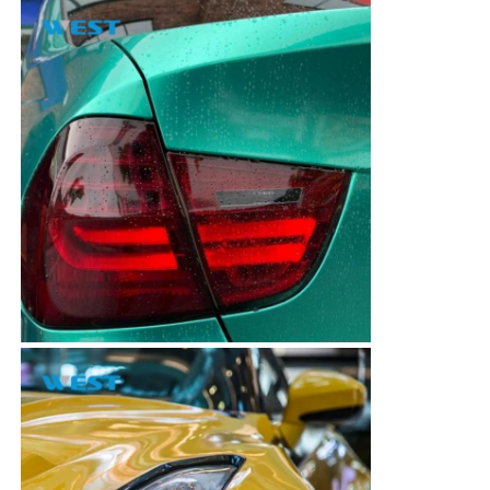
護し
ま
す。
: 険
しい
冒険
中の
枝に
マットブラ
EPU-
15
19
よる
6.5mil±0
ック
SF65
傷か
ら保
護し
ま
す。
: 険
しい
冒険
中の
枝に
EPU-
カーボン
16
19
よる
6.5mil±0
SF65
傷か
ら保