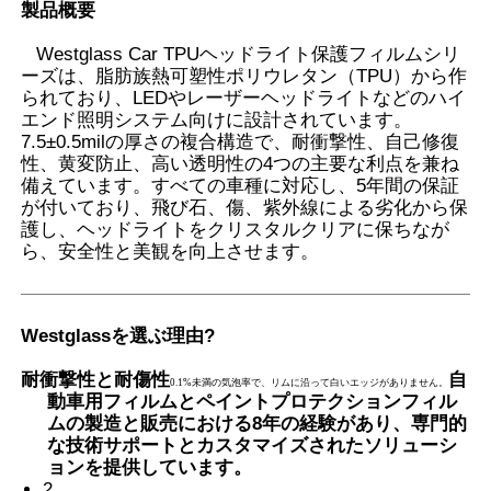
製品概要
Westglass Car TPUヘッドライト保護フィルムシリ
ーズは、脂肪族熱可塑性ポリウレタン（TPU）から作
られており、LEDやレーザーヘッドライトなどのハイ
エンド照明システム向けに設計されています。
7.5±0.5milの厚さの複合構造で、耐衝撃性、自己修復
性、黄変防止、高い透明性の4つの主要な利点を兼ね
備えています。すべての車種に対応し、5年間の保証
が付いており、飛び石、傷、紫外線による劣化から保
護し、ヘッドライトをクリスタルクリアに保ちなが
ら、安全性と美観を向上させます。
Westglassを選ぶ理由
?
ホーム
耐衝撃性と耐傷性
自
0.1%未満の気泡率で、リムに沿って白いエッジがありません。
動車用フィルムとペイントプロテクションフィル
製品
ムの製造と販売における8年の経験があり、専門的
な技術サポートとカスタマイズされたソリューシ
ョンを提供しています。
企業情報
2.