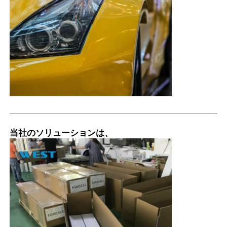
護し
ま
す。
: 険
しい
冒険
中の
枝に
EPU-
サンルーフ
17
19
よる
6.5mil±0
SF65
傷か
ら保
護し
ま
す。
当社のソリューションは、
: 険
しい
冒険
中の
ヘッドライ
枝に
EPU-
トフィルム
）
19
よる
6.5mil±0
SF65
（50%
傷か
ら保
護し