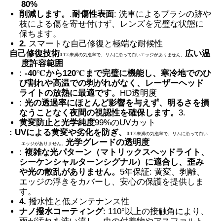
80%
削減します。
.
耐傷性表面
: 洗車によるブラシの跡や
枝による傷を寄せ付けず、レンズを完璧な状態に
スマートPDLCフィルム
保ちます。
2.
スマートな自己修復と極端な耐候性
自己修復技術
広い温
0.1%未満の気泡率で、リムに沿って白いエッジがありません。
クリアナノセラミックティント
度許容範囲
: -40℃から120℃まで完璧に機能し、寒冷地でのひ
び割れや高温での剥がれがなく、レーザーヘッド
調光フィルム
ライトの放熱に最適です。
HD透明度
: 光の透過率にほとんど影響を与えず、明るさを損
なうことなく夜間の視認性を確保します。
3.
自動車 窓 染料
黄変防止と光学純度
99%のUVカット
: UVによる黄変や劣化を防ぎ、
0.1%未満の気泡率で、リムに沿って白い
光学グレードの透明度
エッジがありません。
スマート pdlc ガラス
: 複雑な光パターン（マトリックスヘッドライト、
シーケンシャルターンシグナル）に適合し、歪み
や光の散乱がありません。
5年保証: 黄変、剥離、
エッジの浮きをカバーし、安心の保護を提供しま
PNLCフィルム
す。
4.
撥水性と低メンテナンス性
ナノ撥水コーティング
: 110°以上の接触角により、
合わせガラスPVB中間膜