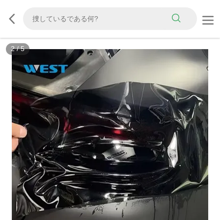
3
/
5