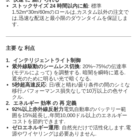
ストックサイズ 24 時間以内に船
: 標準
1.52m*30m/60mのロールは,カスタム以外の注文で
スマートPDLCフィルム
は,迅速な配送と最小限のダウンタイムを保証しま
す.
クリアナノセラミックティント
主要 な 利点
調光フィルム
1.
インテリジェントライト制御
紫外線駆動のシームレス切換
: 20%~75%の伝達率
(モデルによって) を調整する. 暗闇を瞬時に遮る.
自動車 窓 染料
遮光のために明るい光で暗くなる.
5秒超高速反応
: 日/夜と晴れ/曇り条件の間のシミな
移行,パフォーマンス損失なしで10万以上の色サイ
スマート pdlc ガラス
クル.
2.
エネルギー 効率 の 再 定義
92%以上赤外線反射力
電気自動車のバッテリー範
PNLCフィルム
囲を15%延長し,年間10,000ドル以上のエネルギー
コストを節約できます.
ゼロエネルギー運用
: 自然光だけで活性化します.電
合わせガラスPVB中間膜
源やワイヤリングは必要ありません.