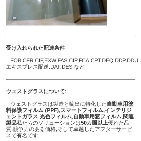
受け入れられた配達条件
FOB,CFR,CIF,EXW,FAS,CIP,FCA,CPT,DEQ,DDP,DDU,
エキスプレス配送,DAF,DES など
ウェストグラスについて
:
ウェストグラスは製造と輸出に特化した
自動車用塗
料保護フィルム (PPF),スマートフィルム,インテリジ
ェントガラス,光色フィルム,自動車用窓フィルム,関連
製品
私たちのソリューションは
50カ国以上
優れた品
質,競争力のある価格,そして卓越したアフターサービ
スで有名です