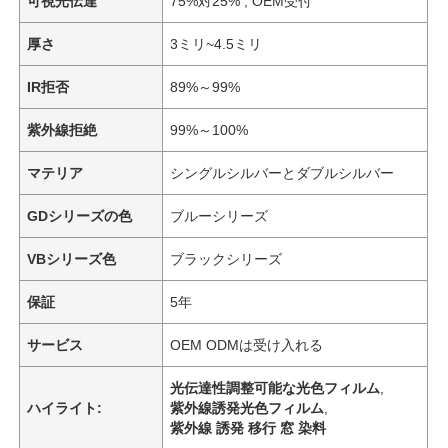
可視光伝達
75%対25% , OEM受付
厚さ
3ミリ~4.5ミリ
IR拒否
89%～99%
紫外線拒絶
99%～100%
マテリア
シングルシルバーとダブルシルバー
GDシリーズの色
ブルーシリーズ
VBシリーズ色
ブラックシリーズ
保証
5年
サービス
OEM ODMは受け入れる
光伝達性調整可能な光色フィルム
,
ハイライト:
紫外線誘発光色フィルム
,
紫外線 誘発 移行 窓 染料