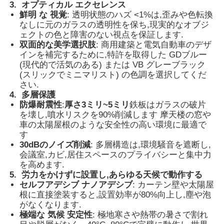
3.
オプティカル エクセレンス
鮮明 な 視覚
: 透明状態のハズ <1%は,歪みや色転換
サーモクロミックPVBフィルム
なしに元のガラスの透明性を保ち,現実的なオブジ
ェクトの色と障害のない視点を保証します.
双面的な美学選択肢
: 商用建築と電気自動車のデザ
インを補完するために,特許を取得した GDブルー
(現代的で活気のある) または VB グレーブラック
(スリックでミニマリスト) の色調を選択してくだ
さい.
4.
多層保護
防爆耐震性
:
厚さ3ミリ~5ミリ
鉄板はガラスの破片
を壊し,噴水リスクを90%削減します 摩天楼の窓や
車の太陽屋根のような安全性の高い環境に最適で
す
30dBのノイズ削減
: 多層構造は,環境騒音を遮断し,
会議室,カビ,居住スペースのプライバシーと集中力
を高めます.
5.
労力をかけずに設置し,あらゆる天候で動作する
セルフアデシブ ナノアデシブ
: カーテン壁や太陽屋
根に直接塗装すると,設置効率が80%向上し,塵や泡
がなくなります.
極端な 気候 安定性
: 極地寒さや熱帯の暑さで割れ