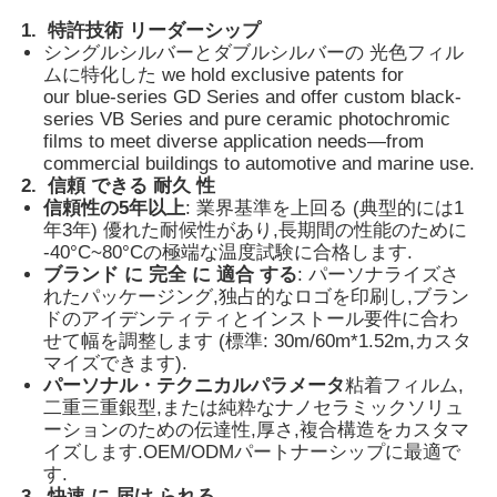
1.
特許技術 リーダーシップ
シングルシルバーとダブルシルバーの 光色フィル
会社案内
ムに特化した we hold exclusive patents for
our blue-series GD Series and offer custom black-
series VB Series and pure ceramic photochromic
品質管理
films to meet diverse application needs—from
commercial buildings to automotive and marine use.
2.
信頼 できる 耐久 性
お問い合わせ
信頼性の5年以上
: 業界基準を上回る (典型的には1
年3年) 優れた耐候性があり,長期間の性能のために
-40°C~80°Cの極端な温度試験に合格します.
ニュース
ブランド に 完全 に 適合 する
: パーソナライズさ
れたパッケージング,独占的なロゴを印刷し,ブラン
ドのアイデンティティとインストール要件に合わ
せて幅を調整します (標準: 30m/60m*1.52m,カスタ
すべての場合
マイズできます).
パーソナル・テクニカルパラメータ
粘着フィルム,
二重三重銀型,または純粋なナノセラミックソリュ
見積依頼
ーションのための伝達性,厚さ,複合構造をカスタマ
イズします.OEM/ODMパートナーシップに最適で
す.
車のペンキの保護フィルム
3.
快速 に 届け られる