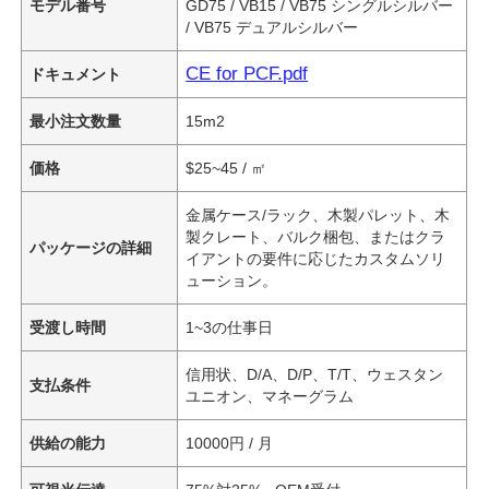
モデル番号
GD75 / VB15 / VB75 シングルシルバー
/ VB75 デュアルシルバー
CE for PCF.pdf
ドキュメント
最小注文数量
15m2
価格
$25~45 / ㎡
金属ケース/ラック、木製パレット、木
製クレート、バルク梱包、またはクラ
パッケージの詳細
イアントの要件に応じたカスタムソリ
ューション。
受渡し時間
1~3の仕事日
信用状、D/A、D/P、T/T、ウェスタン
支払条件
ユニオン、マネーグラム
供給の能力
10000円 / 月