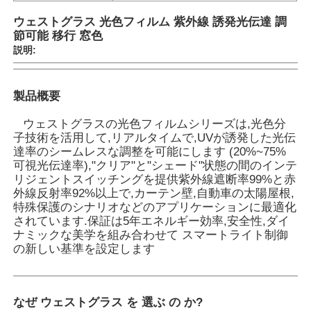
ウェストグラス 光色フィルム 紫外線 誘発光伝達 調
節可能 移行 窓色
説明:
製品概要
ウェストグラスの光色フィルムシリーズは,光色分
子技術を活用して,リアルタイムで,UVが誘発した光伝
達率のシームレスな調整を可能にします (20%~75%
可視光伝達率),"クリア"と"シェード"状態の間のインテ
リジェントスイッチングを提供紫外線遮断率99%と赤
外線反射率92%以上で,カーテン壁,自動車の太陽屋根,
特殊保護のシナリオなどのアプリケーションに最適化
ホーム
されています.保証は5年エネルギー効率,安全性,ダイ
ナミックな美学を組み合わせて スマートライト制御
の新しい基準を設定します
製品
なぜ ウェストグラス を 選ぶ の か
?
企業情報