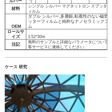
ルバー
リ
シングル シルバー マグネットロン スプッター
材料
ィルム
ダブル シルバー
,
多層銀
,
粘着性のない磁気
ッターフィルムと純粋なナノセラミックフ
OEM
ム
ロールサ
イズ
1.52*30m
無料のサンプルと詳細なパラメータについては
注記
客サービスに連絡してください.
ケース 研究