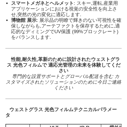
スマートメガネとヘルメット
: スキー,運転,産業用
アプリケーションにおける視覚の安全性を向上さ
せ,突然の光の変化に適応します.
博物館 展示
: 展示品の明瞭で輝きのない可視性を確
保しながらも,アーテファクトを保存するために,適
応的なディミングでUV保護 (99%ブロックレート)
をバランスします.
性能,耐久性,革新のために設計されたウェストグラ
ス 光色フィルムで 適応光管理の未来を体験してくだ
さい
専門的な設置サポートとグローバル配送を含む カ
スタマイズされたソリューションのために今日ご連絡
ください
ウェストグラス 光色フィルム
テクニカルパラメー
タ