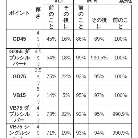
VLT
IR R
紫外線 
前
そ
前
厚
ポイント
の
の
の
さ
こ
後
こ
その後
前のこ
と
に
と
に
と
4
GD45
ミ
45%
16%
86%
89%
100%
1
リ
GD55 ダ
4.5
ブルシル
ミ
54%
18%
99%
990.5%
100%
1
バー+
リ
3.5
GD75
ミ
75%
22%
93%
95%
100%
1
リ
5
VB15
ミ
14%
5%
95%
97%
100%
1
リ
VB75 ダ
4
ブルシル
ミ
73%
22%
92%
95%
990.9%
1
バー
リ
VB75 シ
4
ングルシ
ミ
71%
19%
93%
94%
990.9%
1