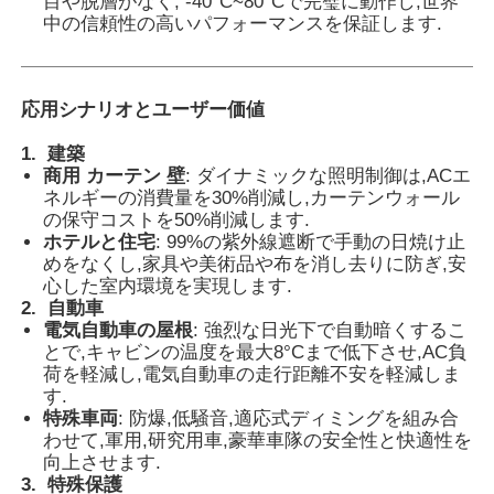
目や脱層がなく, -40°C~80°Cで完璧に動作し,世界
中の信頼性の高いパフォーマンスを保証します.
応用シナリオとユーザー価値
1.
建築
商用 カーテン 壁
: ダイナミックな照明制御は,ACエ
ネルギーの消費量を30%削減し,カーテンウォール
の保守コストを50%削減します.
ホテルと住宅
: 99%の紫外線遮断で手動の日焼け止
めをなくし,家具や美術品や布を消し去りに防ぎ,安
心した室内環境を実現します.
2.
自動車
電気自動車の屋根
: 強烈な日光下で自動暗くするこ
とで,キャビンの温度を最大8°Cまで低下させ,AC負
荷を軽減し,電気自動車の走行距離不安を軽減しま
す.
特殊車両
: 防爆,低騒音,適応式ディミングを組み合
わせて,軍用,研究用車,豪華車隊の安全性と快適性を
向上させます.
3.
特殊保護