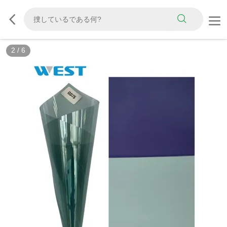
3
/
6