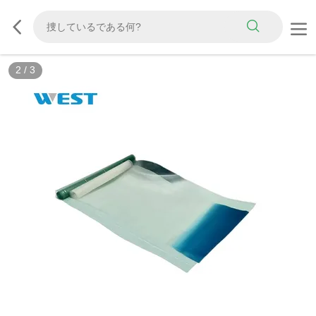
3
/
3