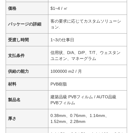
価格
$1~4 / ㎡
客の要求に応じてカスタムソリューシ
パッケージの詳細
ョン.
受渡し時間
1~3の仕事日
信用状、D/A、D/P、T/T、ウェスタン
支払条件
ユニオン、マネーグラム
供給の能力
1000000 m2 / 月
材料
PVB樹脂
建築品級 PVBフィルム / AUTO品級
製品名
PVBフィルム
0.38mm、0.76mm、1.14mm、
厚さ
1.52mm、2.28mm