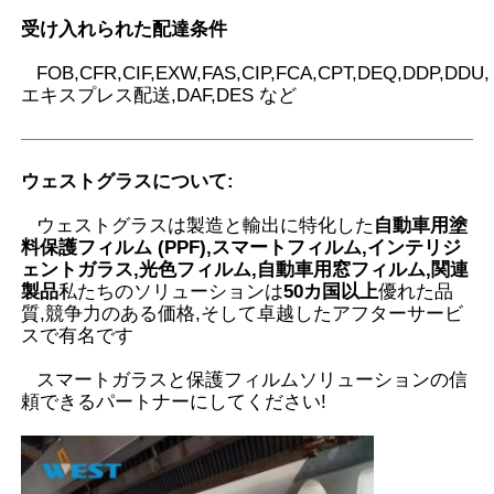
受け入れられた配達条件
FOB,CFR,CIF,EXW,FAS,CIP,FCA,CPT,DEQ,DDP,DDU,
エキスプレス配送,DAF,DES など
ウェストグラスについて
:
ウェストグラスは製造と輸出に特化した
自動車用塗
料保護フィルム (PPF),スマートフィルム,インテリジ
ェントガラス,光色フィルム,自動車用窓フィルム,関連
製品
私たちのソリューションは
50カ国以上
優れた品
質,競争力のある価格,そして卓越したアフターサービ
スで有名です
スマートガラスと保護フィルムソリューションの信
頼できるパートナーにしてください
!