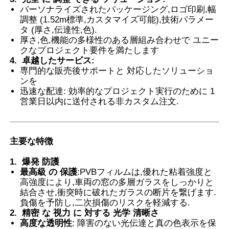
パーソナライズされたパッケージング,ロゴ印刷,幅
調整 (1.52m標準,カスタマイズ可能),技術パラメー
会社案内
タ (厚さ,伝達性,色).
厚さ,色,機能の多様性のある層組み合わせで ユニー
クなプロジェクト要件を満たします
4.
卓越したサービス
:
品質管理
専門的な販売後サポートと 対応したソリューショ
ンを
迅速な配達: 効率的なプロジェクト実行のために 1
お問い合わせ
営業日以内に送付される非カスタム注文.
ニュース
主要な特徴
すべての場合
1.
爆発 防護
最高級 の 保護
:PVBフィルムは,優れた粘着強度と
高強度により,車両の窓の多層ガラスをしっかりと
見積依頼
結合させ,衝突時に破れたガラスの断片を繋げます.
負傷を予防し,二次損傷のリスクを軽減する.
2.
精密 な 視力 に 対する 光学 清晰さ
高度な透明性
: 障害のない光伝達と真の色表示を保
車のペンキの保護フィルム