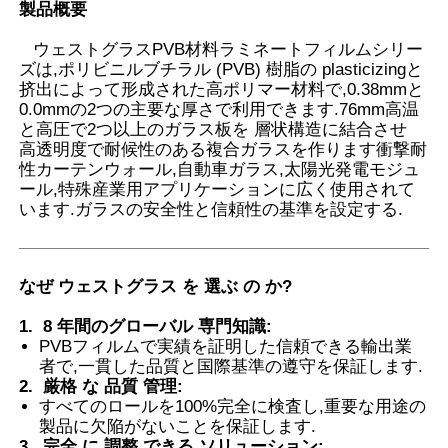
製品概要
ウェストグラスPVB材料ラミネートフィルムシリー
ズは,ポリビニルブチラル (PVB) 樹脂の plasticizingと
挤出によって形成された高ポリマー材料で,0.38mmと
0.0mmの2つの主要な厚さで利用できます.76mm高温
と高圧で2つ以上のガラス板を 層状構造に結合させ
高透明度で耐候性のある複合ガラスを作ります衝撃耐
性カーテンウォール,自動車ガラス,太陽光発電モジュ
ール,特殊産業用アプリケーションに広く使用されて
います.ガラスの安全性と信頼性の基準を設定する.
なぜ ウェストグラス を 選ぶ の か
?
ホーム
1.
8 年間のグローバル 専門知識
:
PVBフィルムで実績を証明した信頼できる輸出業
者で,一貫した品質と国際基準の遵守を保証します.
製品
2.
厳格 な 品質 管理
:
すべてのロールを100%完全に検査し,重要な用途の
製品に欠陥がないことを保証します.
企業情報
3.
完全 に 調整 できる ソリューション
: