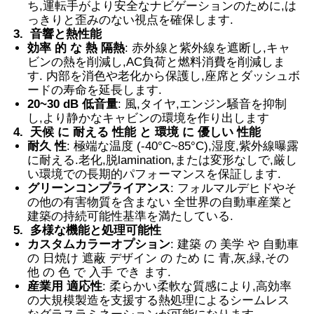
ち,運転手がより安全なナビゲーションのために,は
っきりと歪みのない視点を確保します.
3.
音響と熱性能
スマートPDLCフィルム
効率 的 な 熱 隔熱
: 赤外線と紫外線を遮断し,キャ
ビンの熱を削減し,AC負荷と燃料消費を削減しま
す. 内部を消色や老化から保護し,座席とダッシュボ
クリアナノセラミックティント
ードの寿命を延長します.
20~30 dB 低音量
: 風,タイヤ,エンジン騒音を抑制
し,より静かなキャビンの環境を作り出します
調光フィルム
4.
天候 に 耐える 性能 と 環境 に 優しい 性能
耐久 性
: 極端な温度 (-40°C~85°C),湿度,紫外線曝露
に耐える.老化,脱lamination,または変形なしで,厳し
自動車 窓 染料
い環境での長期的パフォーマンスを保証します.
グリーンコンプライアンス
: フォルマルデヒドやそ
の他の有害物質を含まない 全世界の自動車産業と
スマート pdlc ガラス
建築の持続可能性基準を満たしている.
5.
多様な機能と処理可能性
カスタムカラーオプション
: 建築 の 美学 や 自動車
の 日焼け 遮蔽 デザイン の ため に 青,灰,緑,その
PNLCフィルム
他 の 色 で 入手 でき ます.
産業用 適応性
: 柔らかい柔軟な質感により,高効率
の大規模製造を支援する熱処理によるシームレス
合わせガラスPVB中間膜