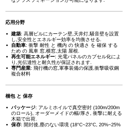
なグラスラミネーションが可能になります.
サーモクロミックPVBフィルム
応用分野
建築
: 高層ビルにカーテン壁,天井灯,騒音壁を設置
し,安全性とエネルギー効率を均衡させる.
自動車
: 衝撃 耐性 と 機内 の 快適さ を 確保 する
ため の 風車 窓,横窓,太陽 屋根.
再生可能エネルギー
: 光電パネルのカプセル化によ
り,光伝達性と耐久性が保証されます.
専門産業
: 飛行機の窓,軍事装備の保護,衝撃吸収鋼
複合材料
梱包 と 保存
パッケージ
: アルミホイルで真空密封 (100m/200m
のロール), オーダーメイドの幅/厚さ, 衝撃に耐える
木箱で出荷.
保存
: 開封後,塵のない環境 (18°C~23°C, 20%~25%