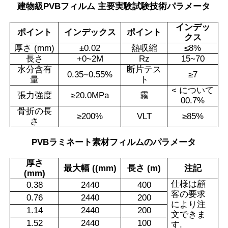
建物級PVBフィルム 主要実験試験技術パラメータ
インデッ
ポイント
インデックス
ポイント
クス
厚さ (mm)
±
0.02
熱収縮
≤
8%
長さ
+0~2M
Rz
15~70
水分含有
断片テス
0.35~0.55%
≥
7
量
ト
< について
張力強度
≥
20.0MPa
霧
00.7%
骨折の長
≥
200%
VLT
≥
85%
さ
PVBラミネート素材フィルムのパラメータ
厚さ
最大幅 ((mm)
長さ (m)
注記
(mm)
仕様は顧
0.38
2440
400
客の要求
0.76
2440
200
により注
1.14
2440
200
文できま
1.52
2440
100
す.