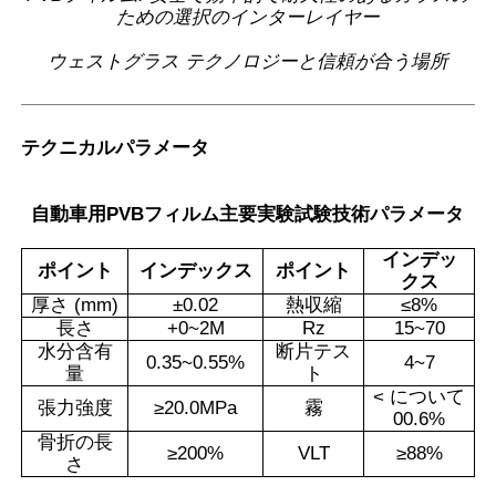
ための選択のインターレイヤー
ウェストグラス テクノロジーと信頼が合う場所
テクニカルパラメータ
自動車用PVBフィルム主要実験試験技術パラメータ
インデッ
ポイント
インデックス
ポイント
クス
厚さ (mm)
±
0.02
熱収縮
≤
8%
長さ
+0~2M
Rz
15~70
水分含有
断片テス
0.35~0.55%
4~7
量
ト
< について
張力強度
≥
20.0MPa
霧
00.6%
骨折の長
≥
200%
VLT
≥
88%
さ