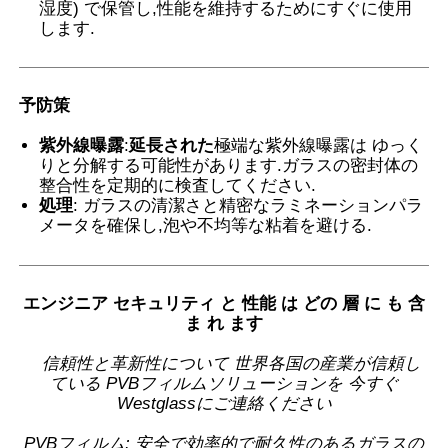
湿度) で保管し,性能を維持するためにすぐに使用
します.
予防策
紫外線曝露
:
延長された
極端な紫外線曝露は ゆっく
りと分解する可能性があります.ガラスの密封体の
整合性を定期的に検査してください.
処理
: ガラスの清潔さと精密なラミネーションパラ
メータを確保し,泡や不均等な粘着を避ける.
エンジニア セキュリティ と 性能 は どの 層 に も 含
ま れ ます
信頼性と革新性について 世界各国の産業が信頼し
ている PVBフィルムソリューションを 今すぐ
Westglassにご連絡ください
PVBフィルム: 安全で効率的で耐久性のあるガラスの