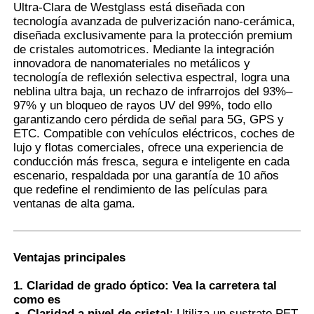
Ultra-Clara de Westglass está diseñada con
tecnología avanzada de pulverización nano-cerámica,
diseñada exclusivamente para la protección premium
Visita a la fábrica
de cristales automotrices. Mediante la integración
innovadora de nanomateriales no metálicos y
tecnología de reflexión selectiva espectral, logra una
Control de Calidad
neblina ultra baja, un rechazo de infrarrojos del 93%–
97% y un bloqueo de rayos UV del 99%, todo ello
garantizando cero pérdida de señal para 5G, GPS y
Contacto
ETC. Compatible con vehículos eléctricos, coches de
lujo y flotas comerciales, ofrece una experiencia de
conducción más fresca, segura e inteligente en cada
noticias
escenario, respaldada por una garantía de 10 años
que redefine el rendimiento de las películas para
ventanas de alta gama.
Todos los casos
Ventajas principales
Solicitar una cotización
1. Claridad de grado óptico: Vea la carretera tal
como es
Película de la protección de la pintura del coche
Claridad a nivel de cristal
: Utiliza un sustrato PET