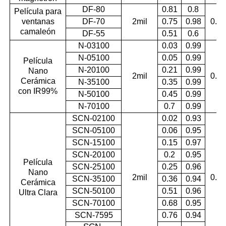
DF-80
0.81
0.8
Película para
ventanas
DF-70
2mil
0.75
0.98
0.99
camaleón
DF-55
0.51
0.6
N-03100
0.03
0.99
N-05100
0.05
0.99
Película
N-20100
0.21
0.99
Nano
2mil
0.99
Cerámica
N-35100
0.35
0.99
con IR99%
N-50100
0.45
0.99
N-70100
0.7
0.99
SCN-02100
0.02
0.93
SCN-05100
0.06
0.95
SCN-15100
0.15
0.97
SCN-20100
0.2
0.95
Película
SCN-25100
0.25
0.96
Nano
2mil
0.99
SCN-35100
0.36
0.94
Cerámica
SCN-50100
0.51
0.96
Ultra Clara
SCN-70100
0.68
0.95
SCN-7595
0.76
0.94