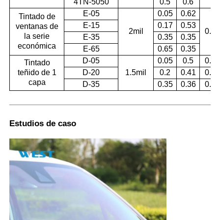
4TN-5050
0.5
0.6
E-05
0.05
0.62
Tintado de
E-15
0.17
0.53
ventanas de
2mil
0.99
la serie
E-35
0.35
0.35
económica
E-65
0.65
0.35
D-05
0.05
0.5
0.99
Tintado
teñido de 1
D-20
1.5mil
0.2
0.41
0.96
capa
D-35
0.35
0.36
0.92
Estudios de caso