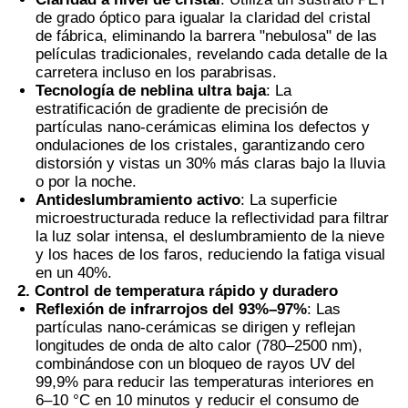
de grado óptico para igualar la claridad del cristal
de fábrica, eliminando la barrera "nebulosa" de las
Película PDLC inteligente
películas tradicionales, revelando cada detalle de la
carretera incluso en los parabrisas.
Tecnología de neblina ultra baja
: La
Tinte Nano Cerámico Transparente
estratificación de gradiente de precisión de
partículas nano-cerámicas elimina los defectos y
ondulaciones de los cristales, garantizando cero
Película fotocromática
distorsión y vistas un 30% más claras bajo la lluvia
o por la noche.
Antideslumbramiento activo
: La superficie
microestructurada reduce la reflectividad para filtrar
Tinta para ventanas de automóviles
la luz solar intensa, el deslumbramiento de la nieve
y los haces de los faros, reduciendo la fatiga visual
en un 40%.
Vidrio Pdlc inteligente
2. Control de temperatura rápido y duradero
Reflexión de infrarrojos del 93%–97%
: Las
partículas nano-cerámicas se dirigen y reflejan
Película PNLC
longitudes de onda de alto calor (780–2500 nm),
combinándose con un bloqueo de rayos UV del
99,9% para reducir las temperaturas interiores en
Intercapa de vidrio laminado PVB
6–10 °C en 10 minutos y reducir el consumo de