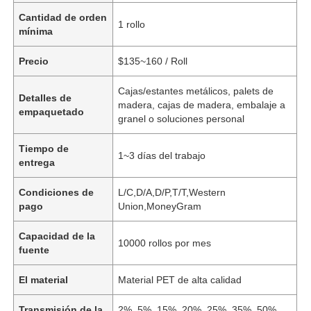
Cantidad de orden
1 rollo
mínima
Precio
$135~160 / Roll
Cajas/estantes metálicos, palets de
Detalles de
madera, cajas de madera, embalaje a
empaquetado
granel o soluciones personal
Tiempo de
1~3 días del trabajo
entrega
Condiciones de
L/C,D/A,D/P,T/T,Western
pago
Union,MoneyGram
Capacidad de la
10000 rollos por mes
fuente
El material
Material PET de alta calidad
Transmisión de la
2%, 5%, 15%, 20%, 25%, 35%, 50%,