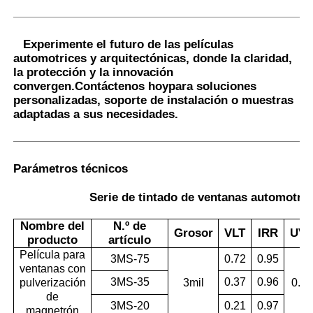
Experimente el futuro de las películas
automotrices y arquitectónicas, donde la claridad,
la protección y la innovación
convergen.
Contáctenos hoy
para soluciones
personalizadas, soporte de instalación o muestras
adaptadas a sus necesidades.
Parámetros técnicos
Serie de tintado de ventanas automotr
Nombre del
N.º de
Grosor
VLT
IRR
UV
producto
artículo
Película para
3MS-75
0.72
0.95
ventanas con
3MS-35
0.37
0.96
pulverización
3mil
0.99
de
3MS-20
0.21
0.97
magnetrón