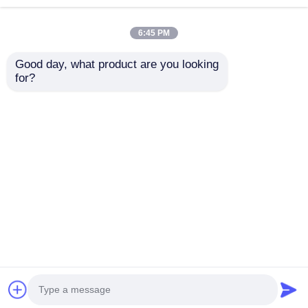
6:45 PM
Good day, what product are you looking 
Rollo de tinte nano
Rechazo térmico
for?
cerámico azul oscuro
Tinta de ventana de
ultra claro anti calor,
nanocerámica menos
hidrofóbico,
neblina Anti-brillo
Enviar Consulta
Enviar Consulta
estabilidad del color
para la seguridad de
la conducción
Inicio
Mapa del Sitio
Contactar Ahora
Desktop Site
Mapa del Sitio
Políticas de privacidad
Calidad
Película de la protección de la pintura del
coche
Fábrica De China.Copyright © 2026
Shandong West Glass Products Co., Ltd.. All
Rights Reserved.