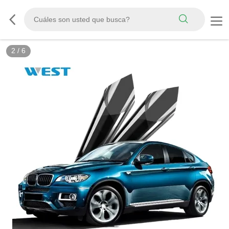
3
/
6