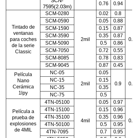
SCN-
0.76
0.94
7595(2.03m
)
SCM-0280
0.02
0.8
SCM-0590
0.05
0.88
Tintado de
SCM-1590
0.15
0.87
ventanas
SCM-3590
0.35
0.87
para coches
2mil
0.99
SCM-5090
0.5
0.86
de la serie
SCM-7050
0.72
0.55
Classic
SCM-8085
0.78
0.83
SCM-9045
0.87
0.45
NC-05
0.05
Película
NC-15
0.15
Nano
2mil
0.9
0.99
Cerámica
NC-35
0.35
1lpy
NC-75
0.5
4TN-05100
0.05
0.97
4TN-15100
0.15
0.96
Película a
4TN-35100
0.35
0.96
prueba de
4mil
0.99
explosiones
4TN-50100
0.5
0.95
de 4MIL
4TN-7095
0.7
0.95