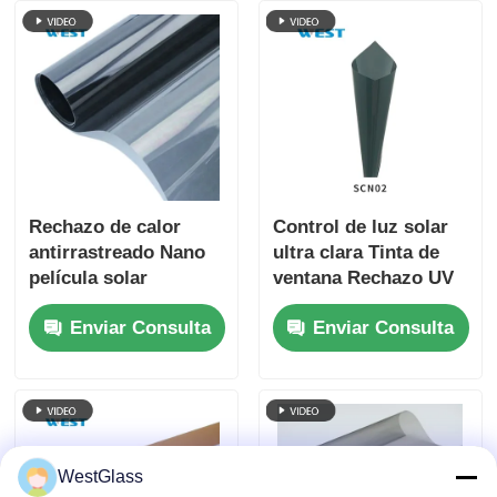
Rechazo de calor
Control de luz solar
antirrastreado Nano
ultra clara Tinta de
película solar
ventana Rechazo UV
cerámica a prueba de
Personalización para
Enviar Consulta
Enviar Consulta
UV acabado elegante
reducir la fatiga
ocular
WestGlass