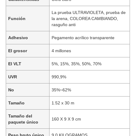
La prueba ULTRAVIOLETA, prueba de
Función
la arena, COLOREA CAMBIANDO,
rasguño anti
Adhesivo
Pegamento acrílico transparente
El grosor
4 millones
El VLT
5%, 15%, 35%, 50%, 70%
UVR
990,9%
No
35%~62%
Tamaño
1.52 x 30 m
Tamaño del
160 X 9 X 9 cm
paquete único
Peso bruto único
9,0 KILOGRAMOS