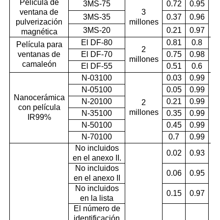
Película de
3MS-75
0.72
0.95
ventana de
3
3MS-35
0.37
0.96
pulverización
millones
3MS-20
0.21
0.97
magnética
El DF-80
0.81
0.8
Película para
2
ventanas de
El DF-70
0.75
0.98
millones
camaleón
El DF-55
0.51
0.6
N-03100
0.03
0.99
N-05100
0.05
0.99
Nanocerámica
N-20100
0.21
0.99
2
con película
millones
N-35100
0.35
0.99
IR99%
N-50100
0.45
0.99
N-70100
0.7
0.99
No incluidos
0.02
0.93
en el anexo II.
No incluidos
0.06
0.95
en el anexo II
No incluidos
0.15
0.97
en la lista
El número de
identificación