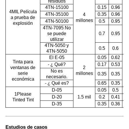
residuos
4TN-15100
0.15
0.96
4MIL Película
4TN-35100
0.35
0.96
4
a prueba de
millones
4TN-50100
0.5
0.95
explosión
4TN-7095 No
se puede
0.7
0.95
utilizar
4TN-5050 y
0.5
0.6
4TN-5050
El E-05
0.05
0.62
Tinta para
- ¿ Qué?
0.17
0.53
ventanas de
2
No es
serie
millones
0.35
0.35
necesario.
económica
- ¿ Qué es?
0.65
0.35
D-05
0.05
0.5
1Please
D-20
1.5 mil
0.2
0.41
Tinted Tint
D-35
0.35
0.36
Estudios de casos