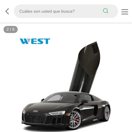
3
/
6