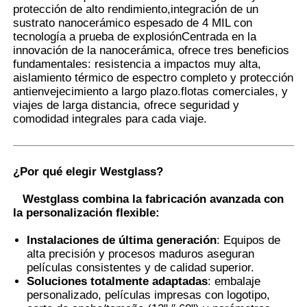
protección de alto rendimiento,integración de un
sustrato nanocerámico espesado de 4 MIL con
tecnología a prueba de explosiónCentrada en la
Visita a la fábrica
innovación de la nanocerámica, ofrece tres beneficios
fundamentales: resistencia a impactos muy alta,
aislamiento térmico de espectro completo y protección
Control de Calidad
antienvejecimiento a largo plazo.flotas comerciales, y
viajes de larga distancia, ofrece seguridad y
comodidad integrales para cada viaje.
Contacto
noticias
¿Por qué elegir Westglass?
Westglass combina la fabricación avanzada con
la personalización flexible:
Todos los casos
Instalaciones de última generación
: Equipos de
alta precisión y procesos maduros aseguran
Solicitar una cotización
películas consistentes y de calidad superior.
Soluciones totalmente adaptadas
: embalaje
personalizado, películas impresas con logotipo,
Película de la protección de la pintura del coche