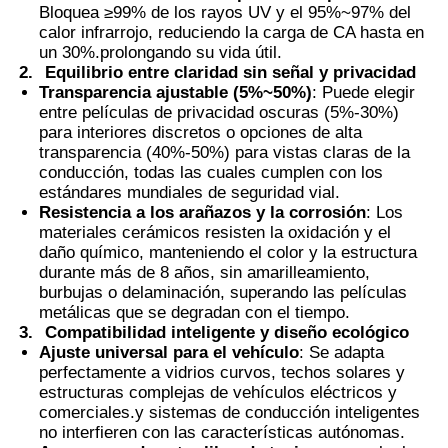
Bloquea ≥99% de los rayos UV y el 95%~97% del
calor infrarrojo, reduciendo la carga de CA hasta en
Película PVB termocromática
un 30%.prolongando su vida útil.
2.
Equilibrio entre claridad sin señal y privacidad
Transparencia ajustable (5%~50%)
: Puede elegir
entre películas de privacidad oscuras (5%-30%)
para interiores discretos o opciones de alta
transparencia (40%-50%) para vistas claras de la
conducción, todas las cuales cumplen con los
estándares mundiales de seguridad vial.
Resistencia a los arañazos y la corrosión
: Los
materiales cerámicos resisten la oxidación y el
daño químico, manteniendo el color y la estructura
durante más de 8 años, sin amarilleamiento,
burbujas o delaminación, superando las películas
metálicas que se degradan con el tiempo.
3.
Compatibilidad inteligente y diseño ecológico
Ajuste universal para el vehículo
: Se adapta
perfectamente a vidrios curvos, techos solares y
estructuras complejas de vehículos eléctricos y
comerciales.y sistemas de conducción inteligentes
no interfieren con las características autónomas.