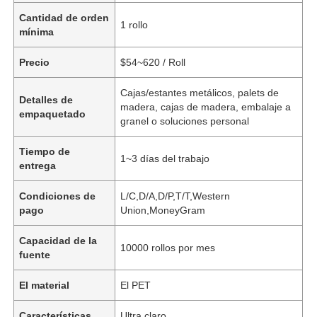
Cantidad de orden
1 rollo
mínima
Precio
$54~620 / Roll
Cajas/estantes metálicos, palets de
Detalles de
madera, cajas de madera, embalaje a
empaquetado
granel o soluciones personal
Tiempo de
1~3 días del trabajo
entrega
Condiciones de
L/C,D/A,D/P,T/T,Western
pago
Union,MoneyGram
Capacidad de la
10000 rollos por mes
fuente
El material
El PET
Características
Ultra claro