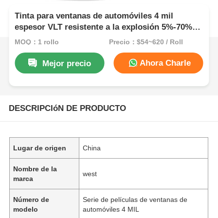
Tinta para ventanas de automóviles 4 mil
espesor VLT resistente a la explosión 5%-70%
UV99% Nano película de cerámica para ventanas
MOQ：1 rollo
Precio：$54~620 / Roll
de automóviles con alto rechazo al calor
Ahora Charle
Mejor precio
DESCRIPCIóN DE PRODUCTO
Lugar de origen
China
Nombre de la
west
marca
Número de
Serie de películas de ventanas de
modelo
automóviles 4 MIL