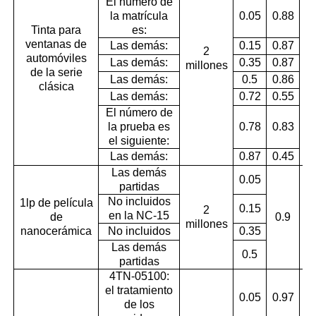
El número de
la matrícula
0.05
0.88
Tinta para
es:
ventanas de
Las demás:
0.15
0.87
2
automóviles
Las demás:
0.35
0.87
millones
de la serie
Las demás:
0.5
0.86
clásica
Las demás:
0.72
0.55
El número de
la prueba es
0.78
0.83
el siguiente:
Las demás:
0.87
0.45
Las demás
0.05
partidas
No incluidos
1lp de película
0.15
2
en la NC-15
de
0.9
millones
nanocerámica
No incluidos
0.35
Las demás
0.5
partidas
4TN-05100:
el tratamiento
0.05
0.97
de los