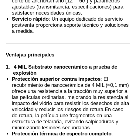
corte de ancho/tamaño (12" ′′ 60") y parámetros
ajustables (transmitancia, especificaciones) para
satisfacer necesidades únicas.
Película PDLC inteligente
Servicio rápido
: Un equipo dedicado de servicio
postventa proporciona soporte técnico y soluciones
a medida.
Tinte Nano Cerámico Transparente
Película fotocromática
Ventajas principales
1.
4 MIL Substrato nanocerámico a prueba de
explosión
Tinta para ventanas de automóviles
Protección superior contra impactos
: El
recubrimiento de nanocerámica de 4 MIL (≈0,1 mm)
ofrece una resistencia a la tracción muy superior a
Vidrio Pdlc inteligente
las películas ordinarias, mejorando la resistencia al
impacto del vidrio para resistir los desechos de alta
velocidad y reducir los riesgos de rotura.En caso
Película PNLC
de rotura, la película une fragmentos en una
estructura de telaraña, evitando salpicaduras y
minimizando lesiones secundarias.
Intercapa de vidrio laminado PVB
Protección térmica de espectro completo
: