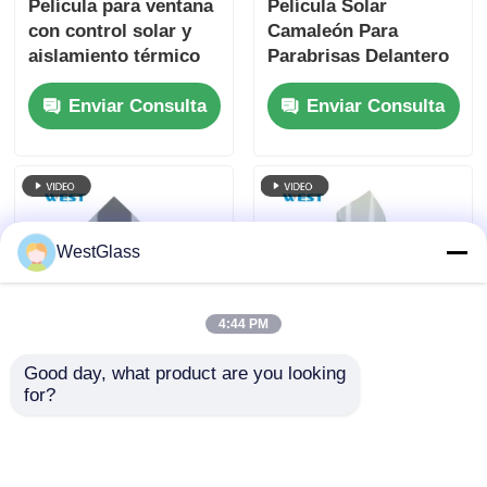
Película para ventana
Película Solar
con control solar y
Camaleón Para
aislamiento térmico
Parabrisas Delantero
de 1.52x30m, nano
De Coche Para Hacer
Enviar Consulta
Enviar Consulta
cerámica, tinte solar
Brillar el Vidrio
para coche,
parabrisas lateral
negro
WestGlass
4:44 PM
Good day, what product are you looking 
4 mil de espesor
Lámina para ventanas
for?
Tinta de ventana a
de coche con
prueba de explosión a
nanocerámica de alta
prueba de infrarrojos
rechazo de calor y
Enviar Consulta
Enviar Consulta