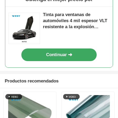
Tinta para ventanas de
automóviles 4 mil espesor VLT
resistente a la explosión
5%-70% UV99% Nano película
de cerámica para ventanas de
automóviles con alto rechazo
al calor
Continuar
Productos recomendados