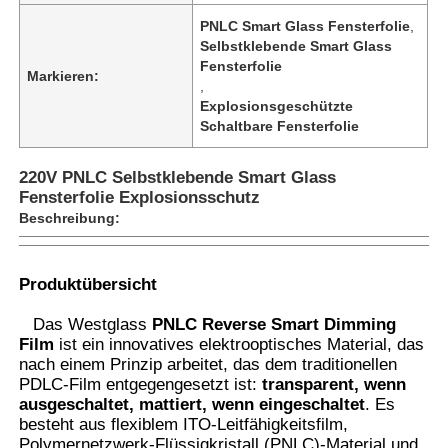
PNLC Smart Glass Fensterfolie
,
Selbstklebende Smart Glass
Fensterfolie
Markieren:
,
Explosionsgeschützte
Schaltbare Fensterfolie
220V PNLC Selbstklebende Smart Glass
Fensterfolie Explosionsschutz
Beschreibung:
Produktübersicht
Startseite
Das Westglass
PNLC Reverse Smart Dimming
Film
ist ein innovatives elektrooptisches Material, das
nach einem Prinzip arbeitet, das dem traditionellen
Produkte
PDLC-Film entgegengesetzt ist:
transparent, wenn
ausgeschaltet, mattiert, wenn eingeschaltet
. Es
besteht aus flexiblem ITO-Leitfähigkeitsfilm,
Über uns
Polymernetzwerk-Flüssigkristall (PNLC)-Material und