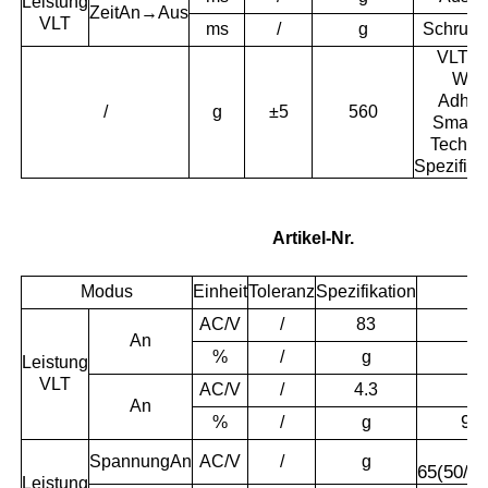
Leistung
Zeit
An→Aus
VLT
ms
/
g
Schrum
VLT 8
Whit
Adhes
/
g
±5
560
Smart 
Techni
Spezifika
Artikel-Nr.
Modus
Einheit
Toleranz
Spezifikation
AC/V
/
83
An
9
%
/
g
Leistung
VLT
AC/V
/
4.3
An
96
%
/
g
Spannung
An
AC/V
/
g
65(50/6
Leistung