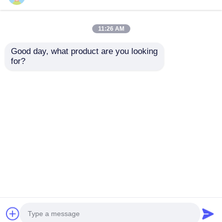
11:26 AM
Good day, what product are you looking 
for?
Wärmeisolierende
angepasste PNLC-
PNLC-Film
Film
Wechselbare
Explosionssicherung
intelligente
Einwirkungsbeständige
Anfrage absenden
Anfrage absenden
Fensterfolie mit
Privatsphäre
hoher Transparenz
Fensterfilm
und Frostwirkung
Startseite
Über uns
Kontakt
Desktop Site
Sitemap
Privacy policy
Qualität
Auto-Farben-Schutz-Film
China
Fabrik.Copyright © 2026 Shandong West Glass