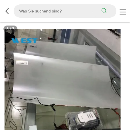
3
/
7