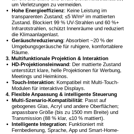
um Verletzungen zu vermeiden.
Hohe Energieeffizienz
: Keine Leistung im
Thermochromer PVB-Folie
transparenten Zustand; ≤5 W/m² im mattierten
Zustand. Blockiert 99 % UV-Strahlen und 60 %+
Infrarotstrahlen, schützt Innenräume und reduziert
die Klimaanlagenlast.
Geräuschreduzierung
: Absorbiert ~20 % der
Umgebungsgeräusche für ruhigere, komfortablere
Räume.
3. Multifunktionale Projektion & Interaktion
HD-Projektionsleinwand
: Der mattierte Zustand
unterstützt klare, helle Projektionen für Werbung,
Meetings und Heimkinos.
Touch-Interaktion
: Kompatibel mit Multi-Touch-
Modulen für interaktive Displays.
4. Flexible Anpassung & intelligente Steuerung
Multi-Szenario-Kompatibilität
: Passt auf
gebogenes Glas, Acryl und andere Oberflächen;
anpassbare Größe (bis zu 1500 mm Breite) und
Transmission (88 % klar, ≤10 % mattiert).
Intelligente Integration
: Funktioniert mit
Fernbedienung, Sprache, App und Smart-Home-