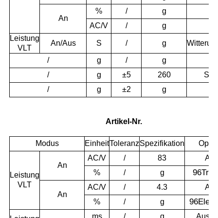
%
/
g
An
AC/V
/
g
Leistung
An/Aus
S
/
g
Witterun
VLT
/
g
/
g
/
g
±5
260
Sili
/
g
±2
g
Artikel-Nr.
Modus
Einheit
Toleranz
Spezifikation
Optis
AC/V
/
83
Au
An
96
Trü
%
/
g
Leistung
VLT
AC/V
/
4.3
Au
An
96
Elekt
%
/
g
ms
/
g
Aus→