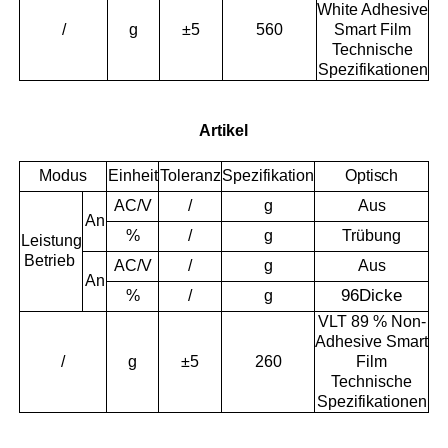
White Adhesive
/
g
±5
560
Smart Film
Technische
Spezifikationen
Artikel
Modus
Einheit
Toleranz
Spezifikation
Optisch
AC/V
/
g
Aus
An
%
/
g
Trübung
Leistung
Betrieb
AC/V
/
g
Aus
An
96
Dicke
%
/
g
VLT 89 % Non-
Adhesive Smart
/
g
±5
260
Film
Technische
Spezifikationen