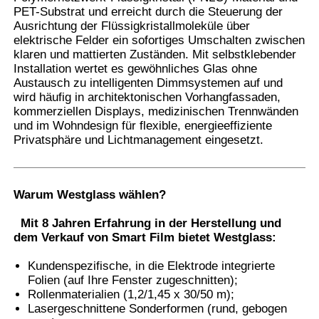
PET-Substrat und erreicht durch die Steuerung der
Ausrichtung der Flüssigkristallmoleküle über
elektrische Felder ein sofortiges Umschalten zwischen
Fabrik Tour
klaren und mattierten Zuständen. Mit selbstklebender
Installation wertet es gewöhnliches Glas ohne
Austausch zu intelligenten Dimmsystemen auf und
Qualitätskontrolle
wird häufig in architektonischen Vorhangfassaden,
kommerziellen Displays, medizinischen Trennwänden
und im Wohndesign für flexible, energieeffiziente
Kontakt
Privatsphäre und Lichtmanagement eingesetzt.
Nachrichten
Warum Westglass wählen
?
Alle Fälle
Mit 8 Jahren Erfahrung in der Herstellung und
dem Verkauf von Smart Film bietet Westglass:
Kundenspezifische, in die Elektrode integrierte
Referenzen
Folien (auf Ihre Fenster zugeschnitten);
Rollenmaterialien (1,2/1,45 x 30/50 m);
Lasergeschnittene Sonderformen (rund, gebogen
Auto-Farben-Schutz-Film