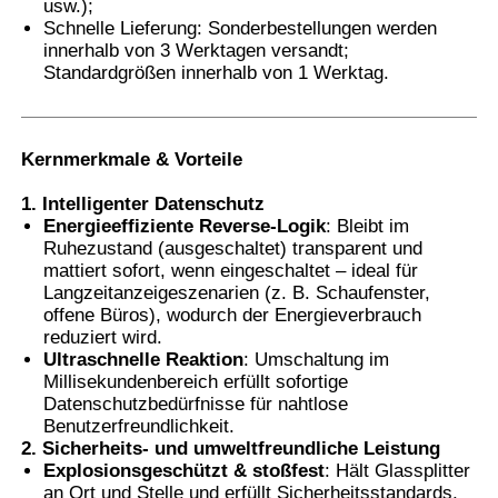
usw.);
Schnelle Lieferung: Sonderbestellungen werden
innerhalb von 3 Werktagen versandt;
Smart PDLC Film
Standardgrößen innerhalb von 1 Werktag.
Durchsichtige Nano-Keramikfarbe
Kernmerkmale & Vorteile
Fotochromfilm
1. Intelligenter Datenschutz
Energieeffiziente Reverse-Logik
: Bleibt im
Ruhezustand (ausgeschaltet) transparent und
Farbe für Fahrzeugfenster
mattiert sofort, wenn eingeschaltet – ideal für
Langzeitanzeigeszenarien (z. B. Schaufenster,
offene Büros), wodurch der Energieverbrauch
reduziert wird.
Intelligentes Pdlc-Glas
Ultraschnelle Reaktion
: Umschaltung im
Millisekundenbereich erfüllt sofortige
Datenschutzbedürfnisse für nahtlose
PNLC-Film
Benutzerfreundlichkeit.
2. Sicherheits- und umweltfreundliche Leistung
Explosionsgeschützt & stoßfest
: Hält Glassplitter
Verbundglas-PVB-Zwischenschicht
an Ort und Stelle und erfüllt Sicherheitsstandards,