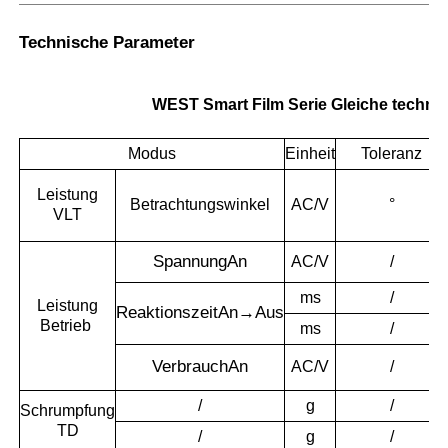
Technische Parameter
WEST Smart Film Serie Gleiche technis
Modus
Einheit
Toleranz
Leistung
Betrachtungswinkel
AC/V
°
VLT
Spannung
An
AC/V
/
ms
/
Leistung
Reaktionszeit
An→Aus
Betrieb
ms
/
Verbrauch
An
AC/V
/
/
g
/
Schrumpfung
TD
/
g
/