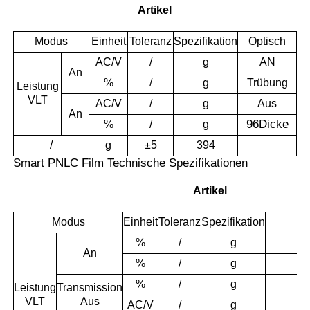
Artikel
Modus
Einheit
Toleranz
Spezifikation
Optisch
AC/V
/
g
AN
An
%
/
g
Trübung
Leistung
VLT
AC/V
/
g
Aus
An
96
Dicke
%
/
g
/
g
±5
394
Smart PNLC Film Technische Spezifikationen
Artikel
Modus
Einheit
Toleranz
Spezifikation
%
/
g
An
%
/
g
Pa
%
/
g
Leistung
Transmission
VLT
Aus
AC/V
/
g