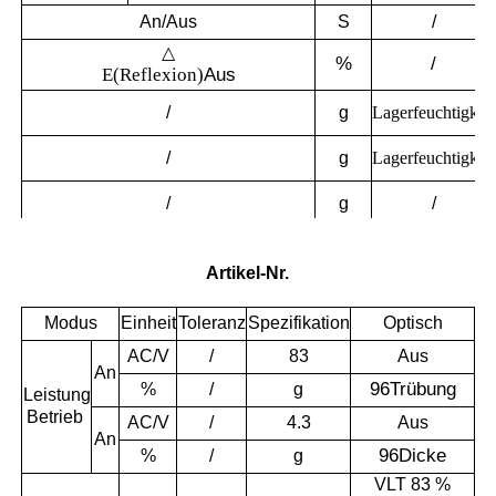
An/Aus
S
/
△
%
/
E(Reflexion)
Aus
/
g
Lagerfeuchtigkeit
/
g
Lagerfeuchtigkeit
/
g
/
An
AC/V
/
Artikel-Nr.
Modus
Einheit
Toleranz
Spezifikation
Optisch
AC/V
/
83
Aus
An
96
Trübung
%
/
g
Leistung
Betrieb
AC/V
/
4.3
Aus
An
96
Dicke
%
/
g
VLT 83 %