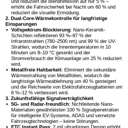
und reduziert die Blendreflexion auf nur 5 % –
erhöht die Fahrsicherheit bei Nacht um 60 % und
reduziert die visuelle Ermüdung.
2. Dual-Core-Wärmekontrolle für langfristige
Einsparungen
Vollspektrum-Blockierung
: Nano-Keramik-
Schichten reflektieren 93 %–97 % der
Infrarotstrahlen (780–2500 nm) und 99 % der UV-
Strahlen, wodurch die Innentemperaturen in 10
Minuten um 8–10 °C gesenkt und der
Stromverbrauch der Klimaanlage um 25 % reduziert
wird.
Metallfreie Haltbarkeit
: Eliminiert die sekundäre
Wärmestrahlung von Metallfolien, wodurch die
langfristige Wärmeablehnung um 40 % gesteigert
und die Reichweite von Elektrofahrzeugbatterien um
8 %–12 % verbessert wird.
3. Zukunftsfähige Signalverträglichkeit
5G- und Radar-freundlich
: Nichtleitende Nano-
Materialien gewährleisten 100 % Signalpenetration
für intelligente EV-Systeme, ADAS und vernetzte
Fahrzeugtechnologien – keine Störungen.
ETC Instant Pass
: 2 mil ultradünnes Design erhöht