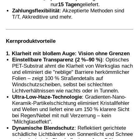
nur
15 Tagen
geliefert.
Zahlungsflexibilität
: Akzeptierte Methoden sind
Thermochromer PVB-Folie
T/T, Akkreditive und mehr.
Kernproduktvorteile
1. Klarheit mit bloßem Auge: Vision ohne Grenzen
Einstellbare Transparenz (2 %–90 %)
: Optisches
PET-Substrat ahmt die Klarheit von Werksglas nach
und eliminiert die "neblige" Barriere herkömmlicher
Folien – zeigt 100 % Straßendetails auf
Windschutzscheiben, selbst bei schlechten
Lichtverhältnissen wie nachts oder in Tunneln.
Ultra-Low-Haze-Technologie
: Gradienten-Nano-
Keramik-Partikelschichtung eliminiert Kristallfehler
und Wellen und liefert eine um 150 % klarere Sicht
bei Regen/Nebel mit null Verzerrung – kein
"Milchglaseffekt".
Dynamische Blendschutz
: Reflektiert gerichtete
schädliche Lichtbänder von Sonnenlicht und Schnee