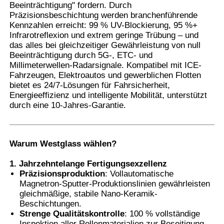
Beeinträchtigung" fordern. Durch
Präzisionsbeschichtung werden branchenführende
Kennzahlen erreicht: 99 % UV-Blockierung, 95 %+
Fabrik Tour
Infrarotreflexion und extrem geringe Trübung – und
das alles bei gleichzeitiger Gewährleistung von null
Beeinträchtigung durch 5G-, ETC- und
Qualitätskontrolle
Millimeterwellen-Radarsignale. Kompatibel mit ICE-
Fahrzeugen, Elektroautos und gewerblichen Flotten
bietet es 24/7-Lösungen für Fahrsicherheit,
Kontakt
Energieeffizienz und intelligente Mobilität, unterstützt
durch eine 10-Jahres-Garantie.
Nachrichten
Warum Westglass wählen?
Alle Fälle
1. Jahrzehntelange Fertigungsexzellenz
Präzisionsproduktion
: Vollautomatische
Magnetron-Sputter-Produktionslinien gewährleisten
Referenzen
gleichmäßige, stabile Nano-Keramik-
Beschichtungen.
Strenge Qualitätskontrolle
: 100 % vollständige
Auto-Farben-Schutz-Film
Inspektion aller Rollenmaterialien zur Beseitigung