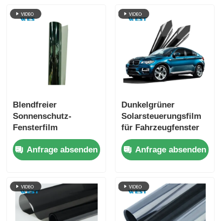
Blendfreier
Dunkelgrüner
Sonnenschutz-
Solarsteuerungsfilm
Fensterfilm
für Fahrzeugfenster
Schlagfestigkeit
Selbstklebstoff mit
Anfrage absenden
Anfrage absenden
Hautsicherheit
ultraklarer Sicht
Innenraumschutz