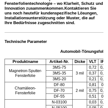
Fensterfolientechnologie – wo Klarheit, Schutz und
Innovation zusammenkommen.
Kontaktieren Sie
uns noch heute
für kundenspezifische Lösungen,
Installationsunterstützung oder Muster, die auf
Ihre Bedürfnisse zugeschnitten sind.
Technische Parameter
Automobil-Tönungsfolie
Produktname
Artikel-Nr.
Dicke
VLT
IRR
3MS-75
0,72
0,95
Magnetron-Sputter-
3MS-35
3 mil
0,37
0,96
Fensterfolie
3MS-20
0,21
0,97
DF-80
0,81
0,8
Chamäleon-
DF-70
2 mil
0,75
0,98
Fensterfolie
DF-55
0,51
0,6
N-03100
0,03
0,99
N-05100
0,05
0,99