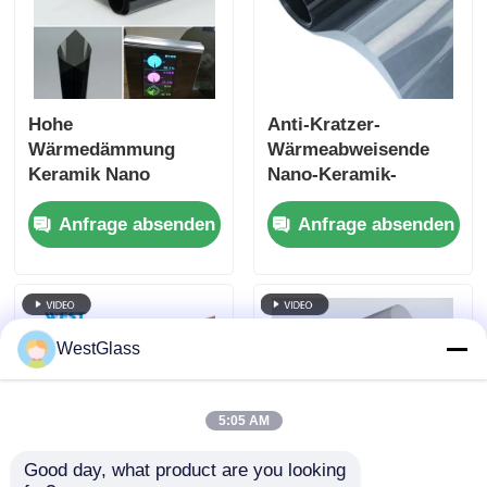
Hohe
Anti-Kratzer-
Wärmedämmung
Wärmeabweisende
Keramik Nano
Nano-Keramik-
Fensterfarbe
Solarfolie UV-Schutz
Anfrage absenden
Anfrage absenden
Hautpflege Öko-
Elegantes Finish
freundliche
Fleckenbeständigkeit
WestGlass
5:05 AM
Good day, what product are you looking 