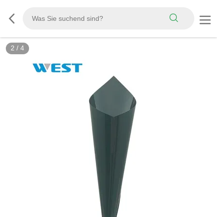
3
/
4