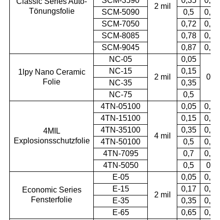
SCM-3590
0,35
0,87
Classic Series Auto-
2 mil
Tönungsfolie
SCM-5090
0,5
0,86
SCM-7050
0,72
0,55
SCM-8085
0,78
0,83
SCM-9045
0,87
0,45
NC-05
0,05
NC-15
0,15
1lpy Nano Ceramic
2 mil
0,9
Folie
NC-35
0,35
NC-75
0,5
4TN-05100
0,05
0,97
4TN-15100
0,15
0,96
4TN-35100
0,35
0,96
4MIL
4 mil
Explosionsschutzfolie
4TN-50100
0,5
0,95
4TN-7095
0,7
0,95
4TN-5050
0,5
0,6
E-05
0,05
0,62
E-15
0,17
0,53
Economic Series
2 mil
Fensterfolie
E-35
0,35
0,35
E-65
0,65
0,35