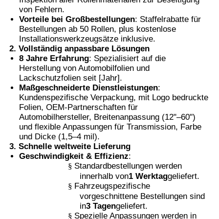
von Fehlern.
Vorteile bei Großbestellungen
: Staffelrabatte für
Smart PDLC Film
Bestellungen ab 50 Rollen, plus kostenlose
Installationswerkzeugsätze inklusive.
2. Vollständig anpassbare Lösungen
Durchsichtige Nano-Keramikfarbe
8 Jahre Erfahrung
: Spezialisiert auf die
Herstellung von Automobilfolien und
Lackschutzfolien seit [Jahr].
Fotochromfilm
Maßgeschneiderte Dienstleistungen
:
Kundenspezifische Verpackung, mit Logo bedruckte
Folien, OEM-Partnerschaften für
Automobilhersteller, Breitenanpassung (12"–60")
Farbe für Fahrzeugfenster
und flexible Anpassungen für Transmission, Farbe
und Dicke (1,5–4 mil).
3. Schnelle weltweite Lieferung
Intelligentes Pdlc-Glas
Geschwindigkeit & Effizienz
:
§
Standardbestellungen werden
innerhalb von
1 Werktag
geliefert.
PNLC-Film
§
Fahrzeugspezifische
vorgeschnittene Bestellungen sind
in
3 Tagen
geliefert.
Verbundglas-PVB-Zwischenschicht
§
Spezielle Anpassungen werden in