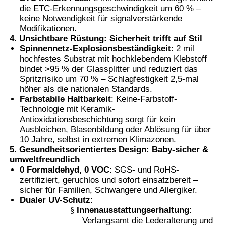
die ETC-Erkennungsgeschwindigkeit um 60 % –
keine Notwendigkeit für signalverstärkende
Modifikationen.
4. Unsichtbare Rüstung: Sicherheit trifft auf Stil
Spinnennetz-Explosionsbeständigkeit
: 2 mil
hochfestes Substrat mit hochklebendem Klebstoff
bindet >95 % der Glassplitter und reduziert das
Spritzrisiko um 70 % – Schlagfestigkeit 2,5-mal
höher als die nationalen Standards.
Farbstabile Haltbarkeit
: Keine-Farbstoff-
Technologie mit Keramik-
Antioxidationsbeschichtung sorgt für kein
Ausbleichen, Blasenbildung oder Ablösung für über
10 Jahre, selbst in extremen Klimazonen.
5. Gesundheitsorientiertes Design: Baby-sicher &
umweltfreundlich
0 Formaldehyd, 0 VOC
: SGS- und RoHS-
zertifiziert, geruchlos und sofort einsatzbereit –
sicher für Familien, Schwangere und Allergiker.
Dualer UV-Schutz
:
§
Innenausstattungserhaltung
:
Verlangsamt die Lederalterung und