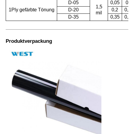
D-05
0,05
0,5
1,5
1Ply gefärbte Tönung
D-20
0,2
0,41
mil
D-35
0,35
0,36
Produktverpackung