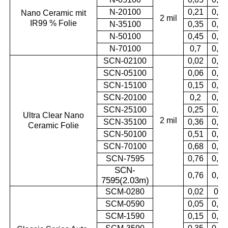
N-20100
0,21
0,99
Nano Ceramic mit
2 mil
IR99 % Folie
N-35100
0,35
0,99
N-50100
0,45
0,99
N-70100
0,7
0,99
SCN-02100
0,02
0,93
SCN-05100
0,06
0,95
SCN-15100
0,15
0,97
SCN-20100
0,2
0,95
SCN-25100
0,25
0,96
Ultra Clear Nano
2 mil
SCN-35100
0,36
0,94
Ceramic Folie
SCN-50100
0,51
0,96
SCN-70100
0,68
0,95
SCN-7595
0,76
0,94
SCN-
0,76
0,94
7595(2.03m
)
SCM-0280
0,02
0,8
SCM-0590
0,05
0,88
SCM-1590
0,15
0,87