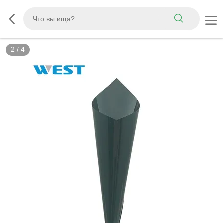
3
/
4