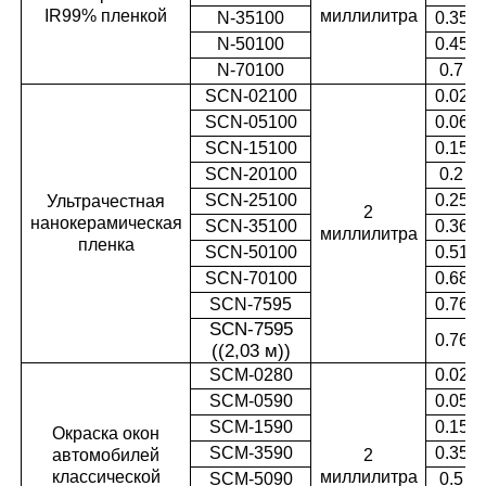
IR99% пленкой
миллилитра
N-35100
0.35
N-50100
0.45
N-70100
0.7
SCN-02100
0.02
SCN-05100
0.06
SCN-15100
0.15
SCN-20100
0.2
SCN-25100
0.25
Ультрачестная
2
нанокерамическая
SCN-35100
0.36
миллилитра
пленка
SCN-50100
0.51
SCN-70100
0.68
SCN-7595
0.76
SCN-7595
0.76
((2,03 м)
)
SCM-0280
0.02
SCM-0590
0.05
SCM-1590
0.15
Окраска окон
SCM-3590
0.35
автомобилей
2
классической
миллилитра
SCM-5090
0.5