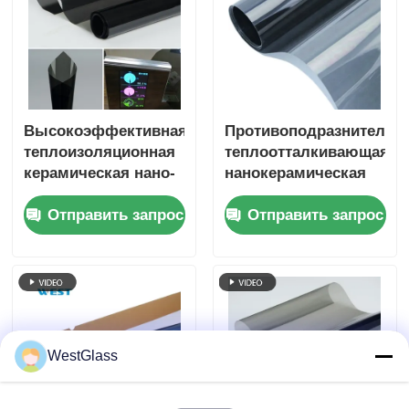
обзором
Высокоэффективная
Противоподразнительн
теплоизоляционная
теплоотталкивающая
керамическая нано-
нанокерамическая
тонировка для окон,
солнечная пленка с
Отправить запрос
Отправить запрос
уход за кожей,
ультрафиолетовой
экологичность,
защитой
устойчивость к
пятнам
WestGlass