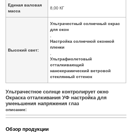
Единая валовая
8,00 КГ
масса
Ультрачестный солнечный окрас
для окон
,
Настройка солнечной оконной
пленки
Высокий свет:
,
Ультрафиолетовый
отталкивающий
нанокерамический ветровой
стеклянный оттенок
Ультрачестное солнце контролирует окно
Главная страница
Окраска отталкивания УФ настройка для
уменьшения напряжения глаз
описание:
Продукция
Обзор продукции
О Компании