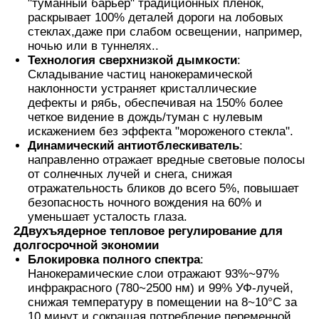
"туманный барьер" традиционных пленок,
раскрывает 100% деталей дороги на лобовых
стеклах,даже при слабом освещении, например,
ночью или в туннелях..
Технология сверхнизкой дымкости
:
Складывание частиц нанокерамической
наклонности устраняет кристаллические
дефекты и рябь, обеспечивая на 150% более
четкое видение в дождь/туман с нулевым
искажением без эффекта "мороженого стекла".
Динамический антиотблескиватель
:
направленно отражает вредные световые полосы
от солнечных лучей и снега, снижая
отражательность бликов до всего 5%, повышает
безопасность ночного вождения на 60% и
уменьшает усталость глаза.
2Двухъядерное тепловое регулирование для
долгосрочной экономии
Блокировка полного спектра
:
Нанокерамические слои отражают 93%~97%
инфракрасного (780~2500 нм) и 99% УФ-лучей,
снижая температуру в помещении на 8~10°C за
10 минут и сокращая потребление переменной