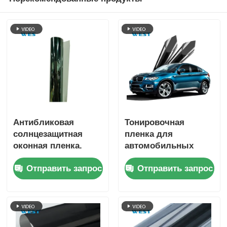
Антибликовая
Тонировочная
солнцезащитная
пленка для
оконная пленка.
автомобильных
Ударопрочность.
стекол с контролем
Отправить запрос
Отправить запрос
Безопасность для
солнечного света
кожи. Защита
темно-зеленого
интерьера.
цвета,
самоклеящаяся, с
ультрапрозрачным