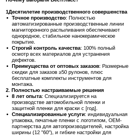
1Десятилетие производственного совершенства
Умный фильм PDLC
Точное производство
: Полностью
автоматизированные производственные линии
магниторонного распыливания обеспечивают
Прозрачная нанокерамическая краска
однородное, стабильное нанокерамическое
покрытие.
Строгий контроль качества
: 100% полный
Фотохромная пленка
осмотр всех материалов для устранения
дефектов.
Преимущества от оптовых заказов
: Размерные
скидки для заказов ≥50 рулонов, плюс
Окраска автомобильных окон
бесплатные комплекты инструментов для
монтажа.
2. Полностью настраиваемые решения
Умное стекло pdlc
8 лет опыта
: Специализируется на
производстве автомобильной пленки и
защитной пленки для краски с [год].
Фильм PNLC
Специализированные услуги
: индивидуальная
упаковка, печатные пленки с логотипом, OEM-
партнерства для автопроизводителей, настройка
Многослойное стекло PVB межслой
ширины (12 "60"), и гибкие настройки для