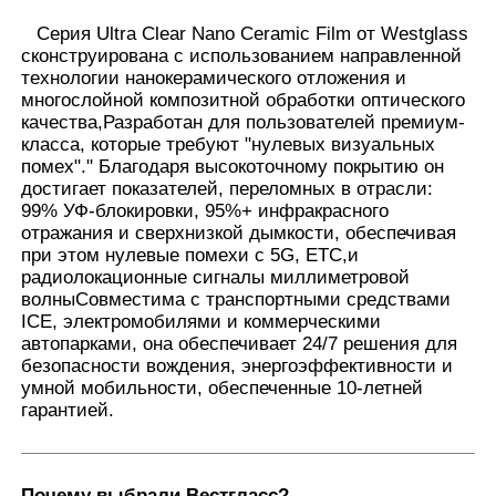
Серия Ultra Clear Nano Ceramic Film от Westglass
сконструирована с использованием направленной
Наша фабрика
технологии нанокерамического отложения и
многослойной композитной обработки оптического
качества,Разработан для пользователей премиум-
контроль качества
класса, которые требуют "нулевых визуальных
помех"." Благодаря высокоточному покрытию он
достигает показателей, переломных в отрасли:
контактные данные
99% УФ-блокировки, 95%+ инфракрасного
отражания и сверхнизкой дымкости, обеспечивая
при этом нулевые помехи с 5G, ETC,и
Новости
радиолокационные сигналы миллиметровой
волныСовместима с транспортными средствами
ICE, электромобилями и коммерческими
автопарками, она обеспечивает 24/7 решения для
Все случаи
безопасности вождения, энергоэффективности и
умной мобильности, обеспеченные 10-летней
гарантией.
Отправить запрос
Фильм предохранения от краски автомобиля
Почему выбрали Вестгласс?