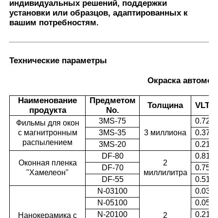
индивидуальных решений, поддержки
установки или образцов, адаптированных к
вашим потребностям.
Технические параметры
Окраска автомо
Наименование
Предметом
Толщина
VLT
продукта
No.
3MS-75
0.72
Фильмы для окон
с магнитронным
3MS-35
3 миллиона
0.37
распылением
3MS-20
0.21
DF-80
0.81
Оконная пленка
2
DF-70
0.75
"Хамелеон"
миллилитра
DF-55
0.51
N-03100
0.03
N-05100
0.05
N-20100
0.21
Нанокерамика с
2