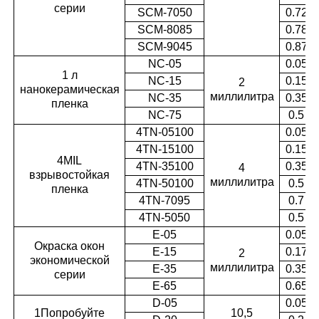
серии
SCM-7050
0.72
SCM-8085
0.78
SCM-9045
0.87
NC-05
0.05
1 л
NC-15
0.15
2
нанокерамическая
миллилитра
NC-35
0.35
пленка
NC-75
0.5
4TN-05100
0.05
4TN-15100
0.15
4MIL
4TN-35100
0.35
4
взрывостойкая
миллилитра
4TN-50100
0.5
пленка
4TN-7095
0.7
4TN-5050
0.5
E-05
0.05
Окраска окон
Е-15
0.17
2
экономической
миллилитра
Е-35
0.35
серии
Е-65
0.65
D-05
0.05
1Попробуйте
10,5