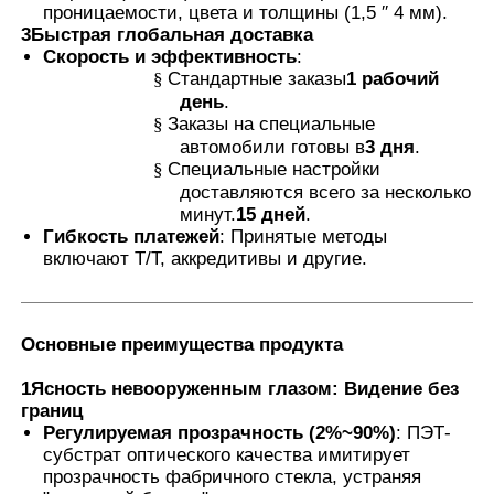
проницаемости, цвета и толщины (1,5 ′′ 4 мм).
3Быстрая глобальная доставка
Термохромная PVB пленка
Скорость и эффективность
:
§
Стандартные заказы
1 рабочий
день
.
§
Заказы на специальные
автомобили готовы в
3 дня
.
§
Специальные настройки
доставляются всего за несколько
минут.
15 дней
.
Гибкость платежей
: Принятые методы
включают T/T, аккредитивы и другие.
Основные преимущества продукта
1Ясность невооруженным глазом: Видение без
границ
Регулируемая прозрачность (2%~90%)
: ПЭТ-
субстрат оптического качества имитирует
прозрачность фабричного стекла, устраняя