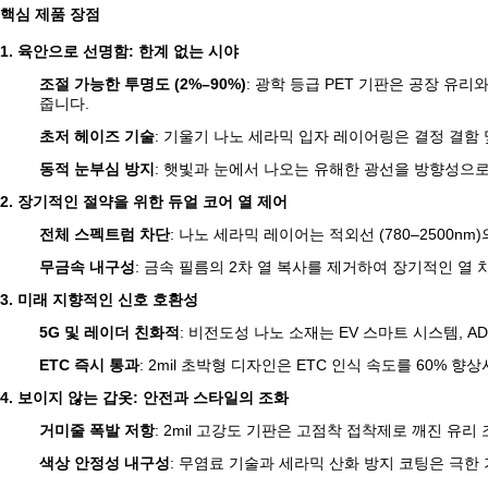
핵심 제품 장점
1. 육안으로 선명함: 한계 없는 시야
조절 가능한 투명도 (2%–90%)
: 광학 등급 PET 기판은 공장 유
줍니다.
초저 헤이즈 기술
: 기울기 나노 세라믹 입자 레이어링은 결정 결함 및
동적 눈부심 방지
: 햇빛과 눈에서 나오는 유해한 광선을 방향성으로
2. 장기적인 절약을 위한 듀얼 코어 열 제어
전체 스펙트럼 차단
: 나노 세라믹 레이어는 적외선 (780–2500nm
무금속 내구성
: 금속 필름의 2차 열 복사를 제거하여 장기적인 열 
3. 미래 지향적인 신호 호환성
5G 및 레이더 친화적
: 비전도성 나노 소재는 EV 스마트 시스템, A
ETC 즉시 통과
: 2mil 초박형 디자인은 ETC 인식 속도를 60% 향
4. 보이지 않는 갑옷: 안전과 스타일의 조화
거미줄 폭발 저항
: 2mil 고강도 기판은 고점착 접착제로 깨진 유리
색상 안정성 내구성
: 무염료 기술과 세라믹 산화 방지 코팅은 극한 