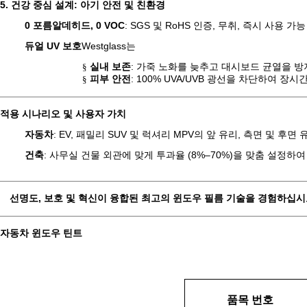
5. 건강 중심 설계: 아기 안전 및 친환경
0 포름알데히드, 0 VOC
: SGS 및 RoHS 인증, 무취, 즉시 사용 
듀얼 UV 보호
Westglass는
실내 보존
: 가죽 노화를 늦추고 대시보드 균열을 방
§
피부 안전
: 100% UVA/UVB 광선을 차단하여 장
§
적용 시나리오 및 사용자 가치
자동차
: EV, 패밀리 SUV 및 럭셔리 MPV의 앞 유리, 측면 및 후
건축
: 사무실 건물 외관에 맞게 투과율 (8%–70%)을 맞춤 설정
선명도, 보호 및 혁신이 융합된 최고의 윈도우 필름 기술을 경험하십시
자동차 윈도우 틴트
품목 번호