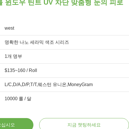
 윈도우 틴트 UV 차단 맞춤형 눈의 피로
west
명확한 나노 세라믹 색조 시리즈
1개 명부
$135~160 / Roll
L/C,D/A,D/P,T/T,웨스턴 유니온,MoneyGram
10000 롤 / 달
으십시오
지금 챗팅하세요