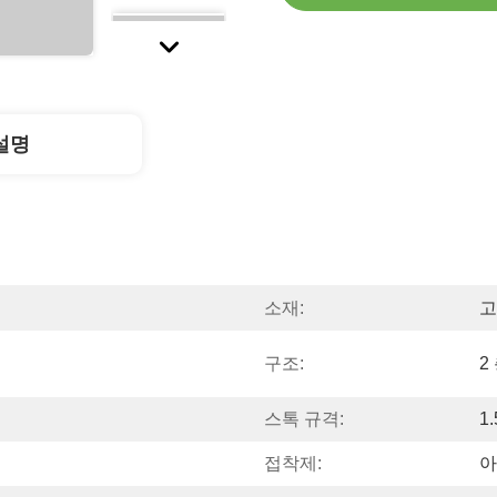
설명
소재:
고
구조:
2
스톡 규격:
1.
접착제:
아