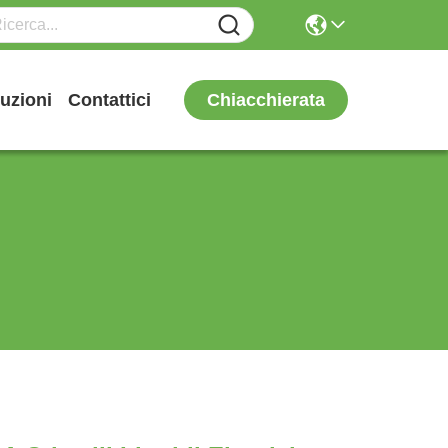
Chiacchierata
uzioni
Contattici