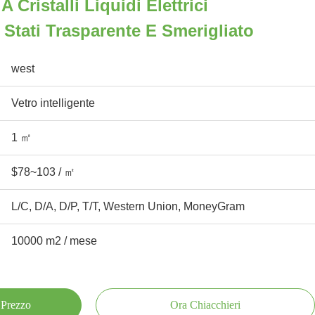
A Cristalli Liquidi Elettrici
Stati Trasparente E Smerigliato
west
Vetro intelligente
1 ㎡
$78~103 / ㎡
L/C, D/A, D/P, T/T, Western Union, MoneyGram
10000 m2 / mese
 Prezzo
Ora Chiacchieri