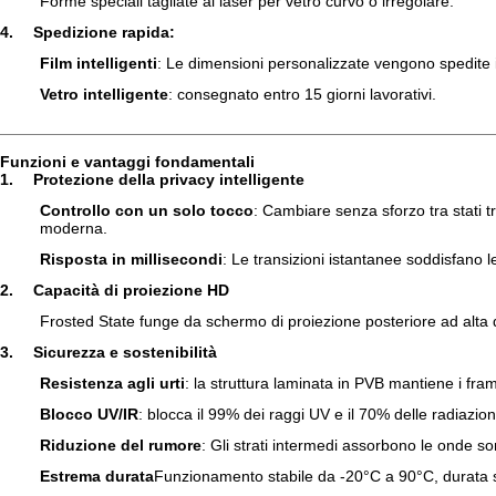
Forme speciali tagliate al laser per vetro curvo o irregolare.
4.
Spedizione rapida
:
Film intelligenti
: Le dimensioni personalizzate vengono spedite in
Vetro intelligente
: consegnato entro 15 giorni lavorativi.
Funzioni e vantaggi fondamentali
1.
Protezione della privacy intelligente
Controllo con un solo tocco
: Cambiare senza sforzo tra stati t
moderna.
Risposta in millisecondi
: Le transizioni istantanee soddisfano l
2.
Capacità di proiezione HD
Frosted State funge da schermo di proiezione posteriore ad alta de
3.
Sicurezza e sostenibilità
Resistenza agli urti
: la struttura laminata in PVB mantiene i fram
Blocco UV/IR
: blocca il 99% dei raggi UV e il 70% delle radiazio
Riduzione del rumore
: Gli strati intermedi assorbono le onde son
Estrema durata
Funzionamento stabile da -20°C a 90°C, durata