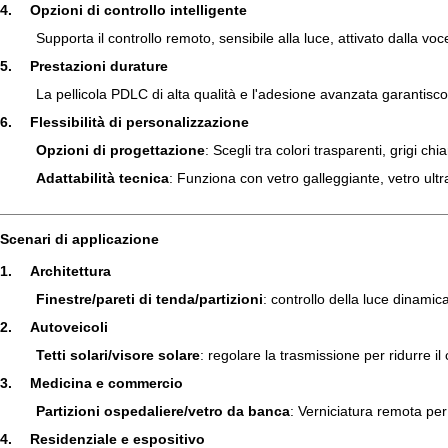
4.
Opzioni di controllo intelligente
Supporta il controllo remoto, sensibile alla luce, attivato dalla 
5.
Prestazioni durature
La pellicola PDLC di alta qualità e l'adesione avanzata garantisco
6.
Flessibilità di personalizzazione
Opzioni di progettazione
: Scegli tra colori trasparenti, grigi chi
Adattabilità tecnica
: Funziona con vetro galleggiante, vetro ult
Scenari di applicazione
1.
Architettura
Finestre/pareti di tenda/partizioni
: controllo della luce dinamica
2.
Autoveicoli
Tetti solari/visore solare
: regolare la trasmissione per ridurre il 
3.
Medicina e commercio
Partizioni ospedaliere/vetro da banca
: Verniciatura remota per 
4.
Residenziale e espositivo