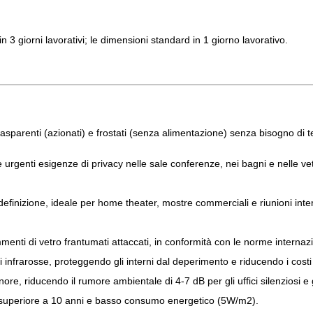
 3 giorni lavorativi; le dimensioni standard in 1 giorno lavorativo.
rasparenti (azionati) e frostati (senza alimentazione) senza bisogno di t
e urgenti esigenze di privacy nelle sale conferenze, nei bagni e nelle vet
finizione, ideale per home theater, mostre commerciali e riunioni intera
menti di vetro frantumati attaccati, in conformità con le norme internazio
ni infrarosse, proteggendo gli interni dal deperimento e riducendo i costi
ore, riducendo il rumore ambientale di 4-7 dB per gli uffici silenziosi e g
 superiore a 10 anni e basso consumo energetico (5W/m2).