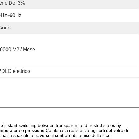
eno Del 3%
0Hz~60Hz
 Anno
0000 M2 / Mese
DLC elettrico
ve instant switching between transparent and frosted states by
a temperatura e pressione,Combina la resistenza agli urti del vetro di
nalità spaziale attraverso il controllo dinamico della luce.