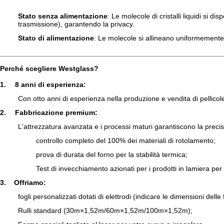
Stato senza alimentazione
: Le molecole di cristalli liquidi si
trasmissione), garantendo la privacy.
Stato di alimentazione
: Le molecole si allineano uniformemente 
Perché scegliere Westglass?
1.
8 anni di esperienza
:
Con otto anni di esperienza nella produzione e vendita di pellicole
2.
Fabbricazione premium
:
L'attrezzatura avanzata e i processi maturi garantiscono la precis
controllo completo del 100% dei materiali di rotolamento;
prova di durata del forno per la stabilità termica;
Test di invecchiamento azionati per i prodotti in lamiera per 
3.
Offriamo:
fogli personalizzati dotati di elettrodi (indicare le dimensioni delle 
Rulli standard (30m×1,52m/60m×1,52m/100m×1,52m);