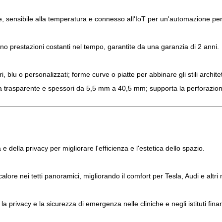
voce, sensibile alla temperatura e connesso all'IoT per un'automazione pe
no prestazioni costanti nel tempo, garantite da una garanzia di 2 anni.
ari, blu o personalizzati; forme curve o piatte per abbinare gli stili architet
ra trasparente e spessori da 5,5 mm a 40,5 mm; supporta la perforazione
 e della privacy per migliorare l'efficienza e l'estetica dello spazio.
calore nei tetti panoramici, migliorando il comfort per Tesla, Audi e altri 
la privacy e la sicurezza di emergenza nelle cliniche e negli istituti finan