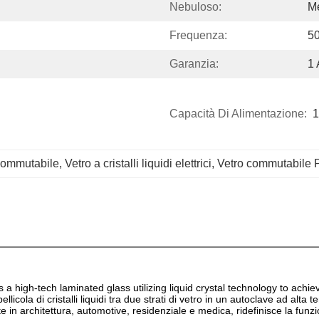
Nebuloso:
M
Frequenza:
5
Garanzia:
1
Capacità Di Alimentazione:
1
i commutabile
, 
Vetro a cristalli liquidi elettrici
, 
Vetro commutabile P
 high-tech laminated glass utilizing liquid crystal technology to achie
llicola di cristalli liquidi tra due strati di vetro in un autoclave ad alt
in architettura, automotive, residenziale e medica, ridefinisce la funzio