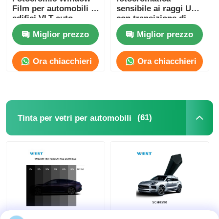
Film per automobili e
sensibile ai raggi UV
edifici VLT auto-
con transizione di
regolabile
colore, commutabile
Miglior prezzo
Miglior prezzo
commutabile
tra trasparente e
oscurata
Ora chiacchieri
Ora chiacchieri
(61)
Tinta per vetri per automobili
2Ply Nano Carbon
Pellicola per vetri