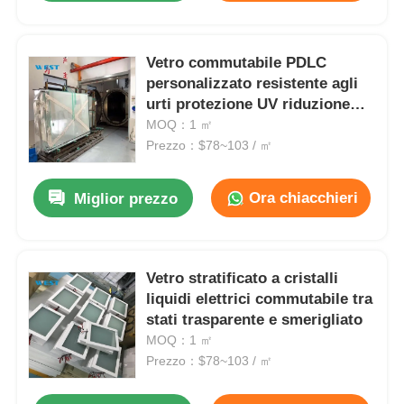
Vetro commutabile PDLC
personalizzato resistente agli
urti protezione UV riduzione
del rumore
MOQ：1 ㎡
Prezzo：$78~103 / ㎡
Ora chiacchieri
Miglior prezzo
Vetro stratificato a cristalli
liquidi elettrici commutabile tra
stati trasparente e smerigliato
MOQ：1 ㎡
Prezzo：$78~103 / ㎡