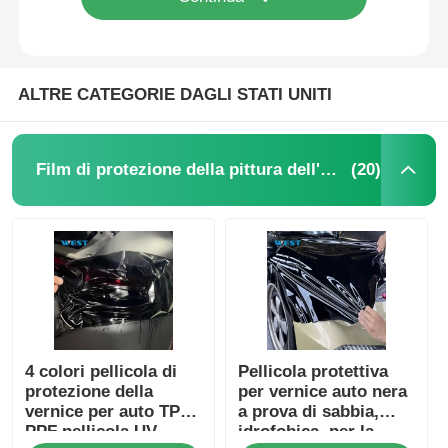
ALTRE CATEGORIE DAGLI STATI UNITI
(20)
Film di protezione della pittura dell'automobile
Casa
4 colori pellicola di
Pellicola protettiva
Prodotti
protezione della
per vernice auto nera
vernice per auto TPU
a prova di sabbia,
PPF pellicola UV
idrofobica, per la
Chi siamo