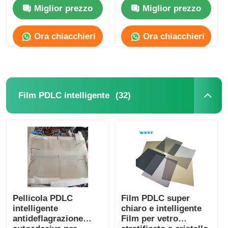
Proof per lampada
protezione del veicolo
Miglior prezzo
Miglior prezzo
per auto adesivo forte
Fatory Tour
Ora chiacchieri
Ora chiacchieri
Controllo di qualità
Contattaci
(32)
Film PDLC intelligente
notizie
Tutti i casi
Richiedere un preventivo
Pellicola PDLC
Film PDLC super
intelligente
chiaro e intelligente
antideflagrazione
Film per vetro
Film di protezione della pittura dell'automobile