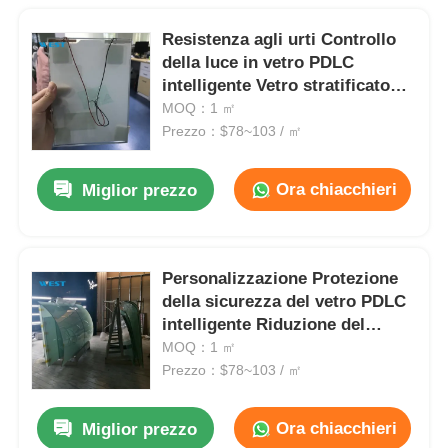
Resistenza agli urti Controllo
della luce in vetro PDLC
intelligente Vetro stratificato
intelligente ad alta tecnologia
MOQ：1 ㎡
Prezzo：$78~103 / ㎡
Ora chiacchieri
Miglior prezzo
Personalizzazione Protezione
della sicurezza del vetro PDLC
intelligente Riduzione del
rumore Vetro laminato a
MOQ：1 ㎡
cristallo liquido
Prezzo：$78~103 / ㎡
Ora chiacchieri
Miglior prezzo