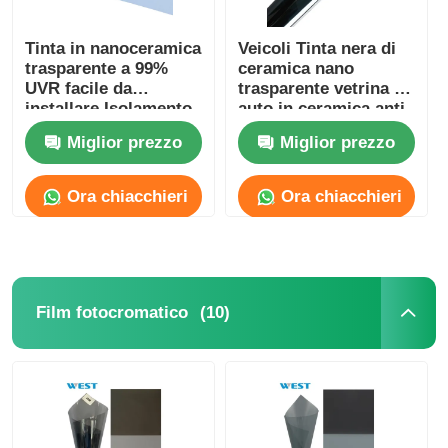
Tinta in nanoceramica
Veicoli Tinta nera di
trasparente a 99%
ceramica nano
UVR facile da
trasparente vetrina di
installare Isolamento
auto in ceramica anti-
termico Film di
UV
Miglior prezzo
Miglior prezzo
tintura per finestre di
auto
Ora chiacchieri
Ora chiacchieri
(10)
Film fotocromatico