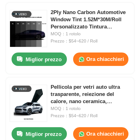
2Ply Nano Carbon Automotive
Window Tint 1.52M*30M/Roll
Personalizzato Tintura
autoadesiva per finestre
MOQ：1 rotolo
Prezzo：$54~620 / Roll
Ora chiacchieri
Miglior prezzo
Pellicola per vetri auto ultra
trasparente, reiezione del
calore, nano ceramica,
oscuramento auto, protezione
MOQ：1 rotolo
UV
Prezzo：$54~620 / Roll
Ora chiacchieri
Miglior prezzo