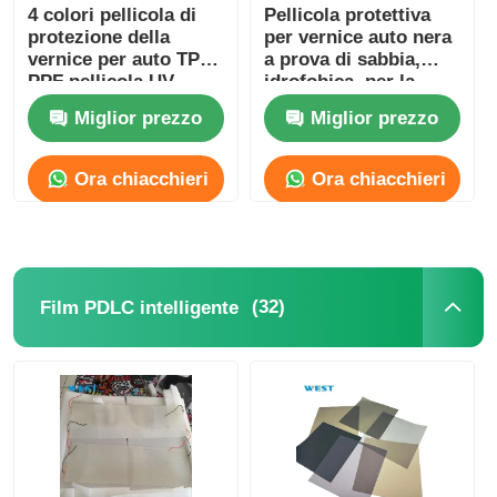
4 colori pellicola di
Pellicola protettiva
protezione della
per vernice auto nera
vernice per auto TPU
a prova di sabbia,
PPF pellicola UV
idrofobica, per la
Proof per lampada
protezione del veicolo
Miglior prezzo
Miglior prezzo
per auto adesivo forte
Ora chiacchieri
Ora chiacchieri
(32)
Film PDLC intelligente