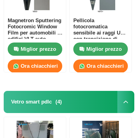
Magnetron Sputtering
Pellicola
Fotocromic Window
fotocromatica
Film per automobili e
sensibile ai raggi UV
edifici VLT auto-
con transizione di
regolabile
colore, commutabile
Miglior prezzo
Miglior prezzo
commutabile
tra trasparente e
oscurata
Ora chiacchieri
Ora chiacchieri
(4)
Vetro smart pdlc