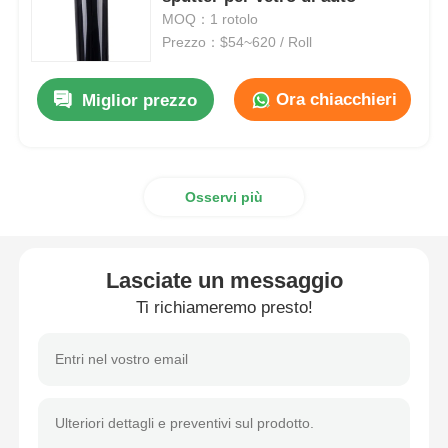
MOQ：1 rotolo
Prezzo：$54~620 / Roll
Film PDLC intelligente
Ora chiacchieri
Miglior prezzo
Pellicola Nano Ceramica Trasparente
Film fotocromatico
Osservi più
Tinta per vetri per automobili
Lasciate un messaggio
Vetro smart pdlc
Ti richiameremo presto!
PNLC Film
Interstrato PVB per Vetro Stratificato