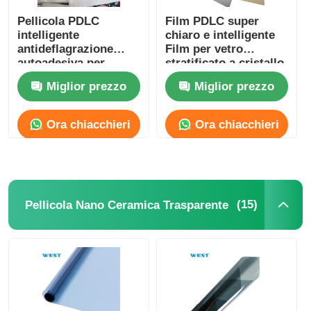
Pellicola PDLC
Film PDLC super
intelligente
chiaro e intelligente
antideflagrazione
Film per vetro
autoadesiva per
stratificato a cristallo
finestre con cristalli
liquido
Miglior prezzo
Miglior prezzo
liquidi per finestre di
edifici
Ora chiacchieri
Ora chiacchieri
(15)
Pellicola Nano Ceramica Trasparente