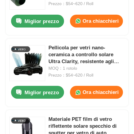
Prezzo：$54~620 / Roll
Fatory Tour
Ora chiacchieri
Miglior prezzo
Controllo di qualità
Pellicola per vetri nano-
ceramica a controllo solare
Contattaci
Ultra Clarity, resistente agli
agenti atmosferici,
MOQ：1 rotolo
notizie
personalizzabile
Prezzo：$54~620 / Roll
Ora chiacchieri
Miglior prezzo
Tutti i casi
Richiedere un preventivo
Materiale PET film di vetro
riflettente solare specchio di
Film di protezione della pittura dell'automobile
sputter per vetro di auto