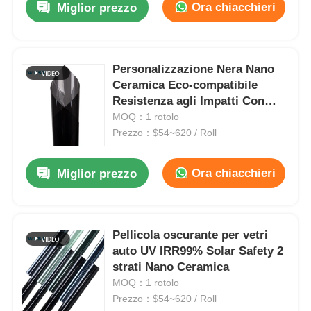
Ora chiacchieri
Miglior prezzo
Personalizzazione Nera Nano
Ceramica Eco-compatibile
Resistenza agli Impatti Con
Ultra Vision
MOQ：1 rotolo
Prezzo：$54~620 / Roll
Ora chiacchieri
Miglior prezzo
Pellicola oscurante per vetri
auto UV IRR99% Solar Safety 2
strati Nano Ceramica
MOQ：1 rotolo
Prezzo：$54~620 / Roll