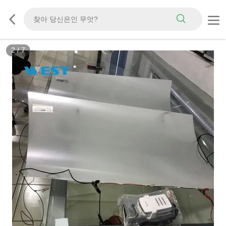
3
/
7