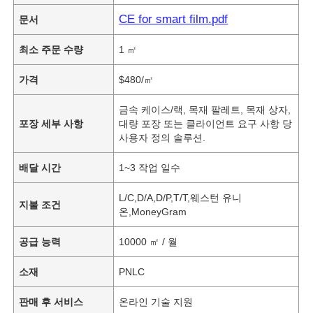
CE for smart film.pdf
문서
최소 주문 수량
1 ㎡
가격
$480/㎡
금속 케이스/랙, 목재 팔레트, 목재 상자,
포장 세부 사항
대량 포장 또는 클라이언트 요구 사항 당
사용자 정의 솔루션.
배달 시간
1~3 작업 일수
L/C,D/A,D/P,T/T,웨스턴 유니
지불 조건
온,MoneyGram
공급 능력
10000 ㎡ / 월
소재
PNLC
판매 후 서비스
온라인 기술 지원