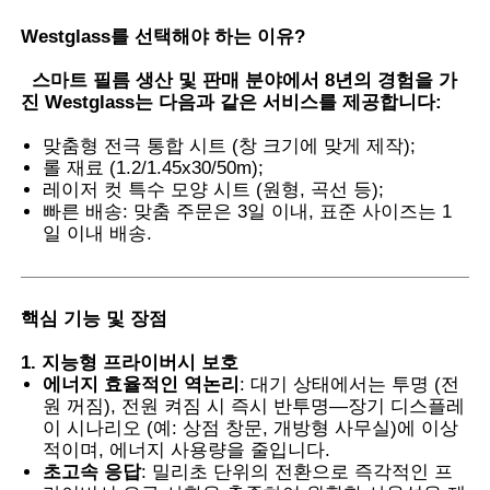
Westglass를 선택해야 하는 이유
?
공장 투어
스마트 필름 생산 및 판매 분야에서 8년의 경험을 가
진 Westglass는 다음과 같은 서비스를 제공합니다:
품질 관리
맞춤형 전극 통합 시트 (창 크기에 맞게 제작);
롤 재료 (1.2/1.45x30/50m);
레이저 컷 특수 모양 시트 (원형, 곡선 등);
연락처
빠른 배송: 맞춤 주문은 3일 이내, 표준 사이즈는 1
일 이내 배송.
뉴스
핵심 기능 및 장점
모든 케이스
1. 지능형 프라이버시 보호
에너지 효율적인 역논리
: 대기 상태에서는 투명 (전
원 꺼짐), 전원 켜짐 시 즉시 반투명—장기 디스플레
견적 요청
이 시나리오 (예: 상점 창문, 개방형 사무실)에 이상
적이며, 에너지 사용량을 줄입니다.
초고속 응답
: 밀리초 단위의 전환으로 즉각적인 프
자동차 도료 보호막