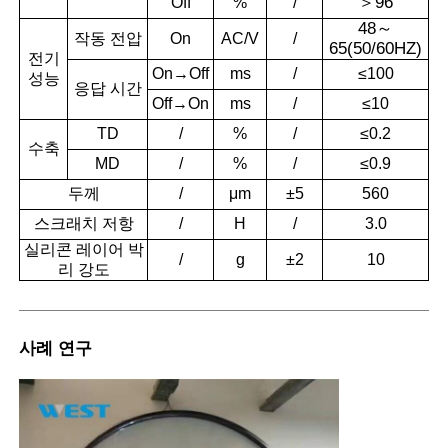
＞
96
Off
%
/
48
～
작동
전압
On
AC/V
/
65(50/60HZ)
전기
On→Off
ms
/
≤100
성능
응답
시간
Off→On
ms
/
≤10
TD
/
%
/
≤0.2
수축
MD
/
%
/
≤0.9
두께
/
μm
±5
560
스크래치 저항
/
H
/
3.0
실리콘 레이어 박
/
g
±2
10
리 강도
사례 연구