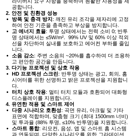
라이버시 요구 사항을 충족하여 원활한 사용성을 제
공합니다.
2. 안전 및 친환경 성능
스마트 PDLC 필름
방폭 및 충격 방지
: 깨진 유리 조각을 제자리에 고정
하여 안전 기준을 충족하고 부상을 방지합니다.
고 에너지 효율
: 투명 상태에서는 전력 소비 0; 반투
클리어 나노 세라믹 틴트
명 상태에서는 ≤5W/m². 99% UV 및 60% 이상 적외
선을 차단하여 실내를 보호하고 에어컨 부하를 줄입
니다.
광색 필름
소음 감소
: 주변 소음의 ~20%를 흡수하여 더 조용하
고 편안한 공간을 만듭니다.
3. 다기능 프로젝션 및 상호 작용
자동차 창문 색
HD 프로젝션 스크린
: 반투명 상태는 광고, 회의, 홈
시어터를 위한 선명하고 밝은 프로젝션을 지원합니
다.
터치 상호 작용
: 멀티 터치 모듈과 호환되어 대화형
스마트 pdlc 유리
디스플레이를 지원합니다.
4. 유연한 적용 및 스마트 제어
다중 시나리오 호환성
: 곡면 유리, 아크릴 및 기타
PNLC 필름
표면에 적합하며, 맞춤형 크기 (최대 1500mm 너비)
및 투과율 (88% 투명, ≤10% 반투명)을 지원합니다.
스마트 통합
: 리모컨, 음성, 앱 및 스마트 홈 시스템
접합 유리 PVB 중간막
과 연동되며, 다양한 시나리오를 위한 그라데이션