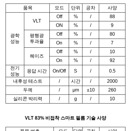
품목
모드
단위
공차
사양
Off
%
/
88
VLT
ON
%
/
9
Off
%
/
80
광학
평행광
성능
투과율
On
%
/
7
Off
%
/
10
헤이즈
On
%
/
92
전기
응답 시간
On/Off
S
/
0.5
성능
내후성 테스트
/
시간
/
2000
두께
/
μm
±10
260
실리콘 박리력
/
g
/
10
VLT 83% 비접착 스마트 필름 기술 사양