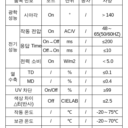
품목 번호
모드
단위
공차
사양
광학
＞
140
시야각
On
°
/
성능
48
～
작동
전압
On
AC/V
/
65(50/60HZ)
On→Off
ms
/
≤200
전기
응답 T
ime
성능
Off→On
ms
/
≤10
전력
소비
＜
5.0
On
W/m2
/
TD
/
%
/
≤0.1
열
수축
MD
/
%
/
≤0.4
UV 차단
On/Off
%
/
≥99
색상 차이
Off
CIELAB
/
≤2.5
△
E(반사)
-20
～
75
℃
작동 온도
/
℃
/
-20
～
70
℃
보관 온도
/
℃
/