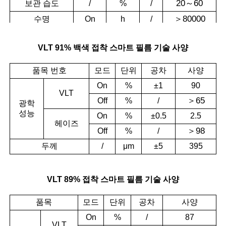
20
～
60
보관 습도
/
%
/
＞
80000
수명
On
h
/
VLT 91% 백색 접착 스마트 필름 기술 사양
품목 번호
모드
단위
공차
사양
On
%
±1
90
VLT
＞
65
Off
%
/
광학
성능
On
%
±0.5
2.5
헤이즈
＞
98
Off
%
/
두께
/
μm
±5
395
VLT 89% 접착 스마트 필름 기술 사양
품목
모드
단위
공차
사양
On
%
/
87
VLT