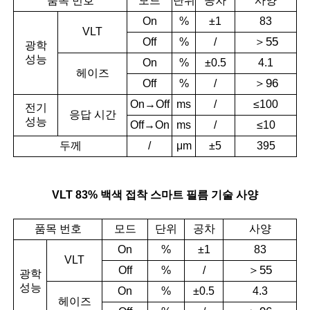
품목 번호
모드
단위
공차
사양
On
%
±1
83
VLT
＞
55
Off
%
/
광학
성능
On
%
±0.5
4.1
헤이즈
＞
96
Off
%
/
On→Off
ms
/
≤100
전기
응답
시간
성능
Off→On
ms
/
≤10
두께
/
μm
±5
395
VLT 83% 백색 접착 스마트 필름 기술 사양
품목 번호
모드
단위
공차
사양
On
%
±1
83
VLT
＞
55
Off
%
/
광학
성능
On
%
±0.5
4.3
헤이즈