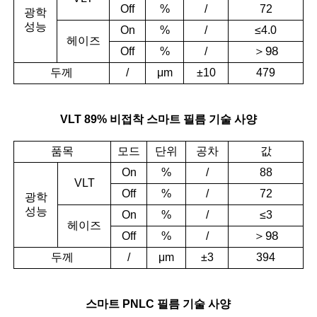
Off
%
/
72
광학
성능
On
%
/
≤4.0
헤이즈
＞
98
Off
%
/
두께
/
μm
±10
479
VLT 89% 비접착 스마트 필름 기술 사양
품목
모드
단위
공차
값
On
%
/
88
VLT
Off
%
/
72
광학
성능
On
%
/
≤3
헤이즈
＞
98
Off
%
/
두께
/
μm
±3
394
스마트 PNLC 필름 기술 사양