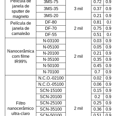
Película de
3MS-75
0.72
0.95
janela de
3MS-35
3 mil
0.37
0.96
sputter de
3MS-20
0.21
0.97
magneto
DF-80
0.81
0.8
Película de
janela de
DF-70
2 mil
0.75
0.98
camaleão
DF-55
0.51
0.6
N-03100
0.03
0.99
N-05100
0.05
0.99
Nanocerâmica
N-20100
0.21
0.99
com filme
2 mil
N-35100
0.35
0.99
IR99%
N-50100
0.45
0.99
N-70100
0.7
0.99
N.C.O.-02100
0.02
0.93
N.C.O.-05100
0.06
0.95
SCN-15100
0.15
0.97
SCN-20100
0.2
0.95
SCN-25100
0.25
0.96
Filtro
nanocerâmico
2 mil
SCN-35100
0.36
0.94
ultra-claro
SCN-50100
0.51
0.96