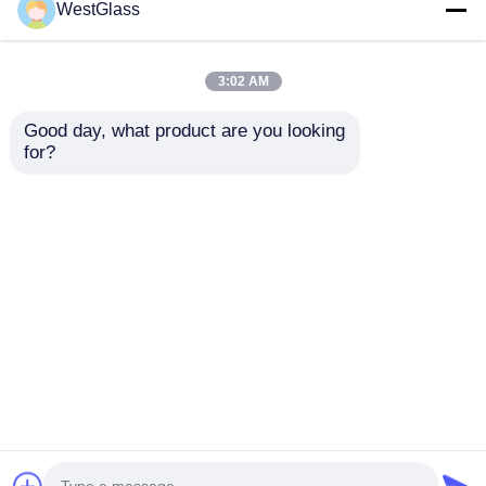
WestGlass
3:02 AM
Good day, what product are you looking 
Ultra Clear Sun
Ultra-claro azul
for?
Control Tint Window
escuro Nano
Rejection UV
Cerâmica Tint Roll
Personalização para
Anti calor
Enviar inquérito
Enviar inquérito
reduzir a fadiga
Hidrofóbico
ocular
Estabilidade da cor
Casa
Mapa do Site
Fale Conosco
Desktop Site
Mapa do Site
Política de privacidade
Qualidade
Filme da proteção da pintura do carro
Fábrica da china.Copyright © 2026 Shandong