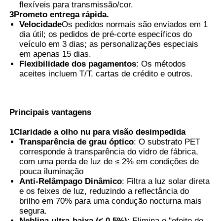
flexíveis para transmissão/cor.
3Prometo entrega rápida.
Filme PVB Termocrômico
Velocidade
Os pedidos normais são enviados em 1
dia útil; os pedidos de pré-corte específicos do
veículo em 3 dias; as personalizações especiais
em apenas 15 dias.
Flexibilidade dos pagamentos
: Os métodos
aceites incluem T/T, cartas de crédito e outros.
Principais vantagens
1Claridade a olho nu para visão desimpedida
Transparência de grau óptico
: O substrato PET
corresponde à transparência do vidro de fábrica,
com uma perda de luz de ≤ 2% em condições de
pouca iluminação
Anti-Relâmpago Dinâmico
: Filtra a luz solar direta
e os feixes de luz, reduzindo a reflectância do
brilho em 70% para uma condução nocturna mais
segura.
Neblina ultra-baixa (≤ 0,5%)
: Elimina o "efeito de