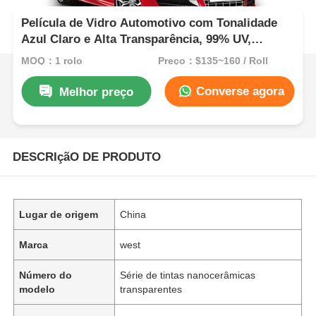
Película de Vidro Automotivo com Tonalidade
Azul Claro e Alta Transparência, 99% UV,
Autocolante, Nano Cerâmica
MOQ：1 rolo
Preço：$135~160 / Roll
Converse agora
Melhor preço
DESCRIçãO DE PRODUTO
Lugar de origem
China
Marca
west
Número do
Série de tintas nanocerâmicas
modelo
transparentes