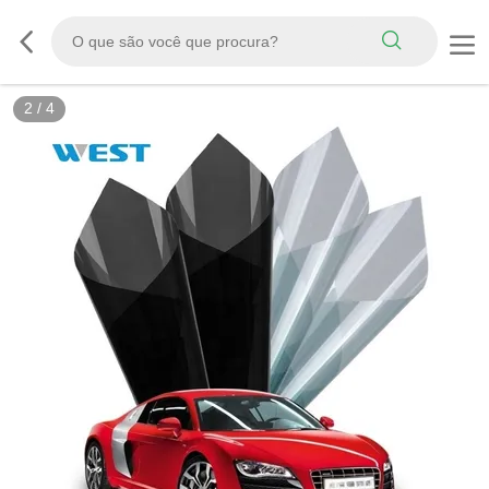
3
/
4