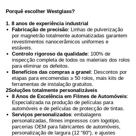
Porquê escolher Westglass?
Película PDLC inteligente
1. 8 anos de experiência industrial
Fabricação de precisão
: Linhas de pulverização
Tinta Nanocerâmica transparente
por magnetrão totalmente automatizadas garantem
revestimentos nanocerâmicos uniformes e
estáveis.
Controlo rigoroso da qualidade
: 100% de
Película fotocromática
inspecção completa de todos os materiais dos rolos
para eliminar os defeitos.
Benefícios das compras a granel
: Descontos por
Tinta para janelas de automóveis
etapas para encomendas ≥ 50 rolos, mais kits de
ferramentas de instalação gratuitos.
2Soluções totalmente personalizáveis
Vidro Pdlc inteligente
8 Anos de Excelência em Filmes de Automóveis
:
Especializada na produção de películas para
automóveis e de películas de protecção de tintas.
Película PNLC
Serviços personalizados
: embalagens
personalizadas, filmes impressos com logotipo,
parcerias OEM para fabricantes de automóveis,
Camada Intermediária PVB para Vidro Laminado
personalização de largura (12 "60"), e ajustes