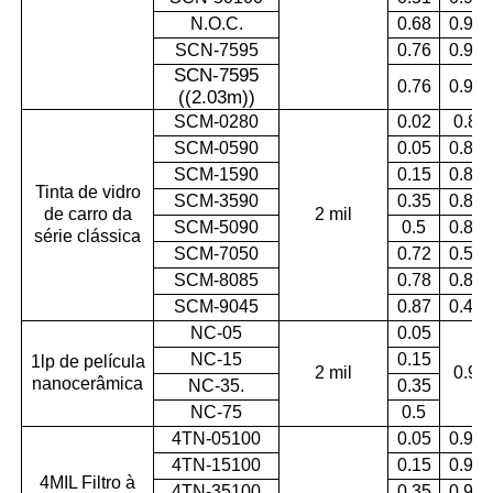
N.O.C.
0.68
0.95
SCN-7595
0.76
0.94
SCN-7595
0.76
0.94
((2.03m)
)
SCM-0280
0.02
0.8
SCM-0590
0.05
0.88
SCM-1590
0.15
0.87
Tinta de vidro
SCM-3590
0.35
0.87
de carro da
2 mil
SCM-5090
0.5
0.86
série clássica
SCM-7050
0.72
0.55
SCM-8085
0.78
0.83
SCM-9045
0.87
0.45
NC-05
0.05
NC-15
0.15
1lp de película
2 mil
0.9
nanocerâmica
NC-35.
0.35
NC-75
0.5
4TN-05100
0.05
0.97
4TN-15100
0.15
0.96
4MIL Filtro à
4TN-35100
0.35
0.96