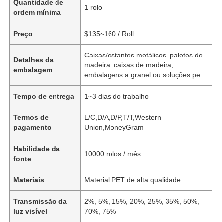
Quantidade de
1 rolo
ordem mínima
Preço
$135~160 / Roll
Caixas/estantes metálicos, paletes de
Detalhes da
madeira, caixas de madeira,
embalagem
embalagens a granel ou soluções pe
Tempo de entrega
1~3 dias do trabalho
Termos de
L/C,D/A,D/P,T/T,Western
pagamento
Union,MoneyGram
Habilidade da
10000 rolos / mês
fonte
Materiais
Material PET de alta qualidade
Transmissão da
2%, 5%, 15%, 20%, 25%, 35%, 50%,
luz visível
70%, 75%