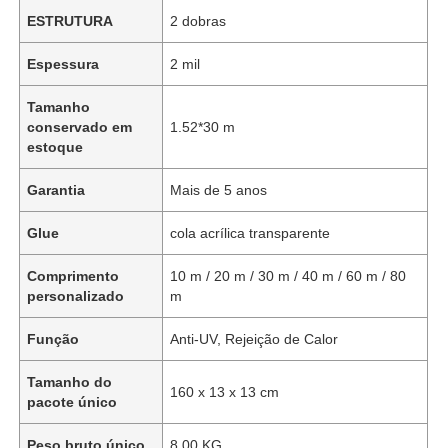
ESTRUTURA
2 dobras
Espessura
2 mil
Tamanho
conservado em
1.52*30 m
estoque
Garantia
Mais de 5 anos
Glue
cola acrílica transparente
Comprimento
10 m / 20 m / 30 m / 40 m / 60 m / 80
personalizado
m
Função
Anti-UV, Rejeição de Calor
Tamanho do
160 x 13 x 13 cm
pacote único
Peso bruto único
8,00 KG