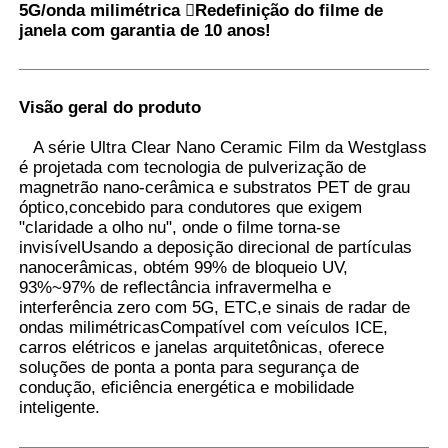
5G/onda milimétrica Redefinição do filme de
janela com garantia de 10 anos!
Fábrica
Visão geral do produto
Controle de Qualidade
A série Ultra Clear Nano Ceramic Film da Westglass
é projetada com tecnologia de pulverização de
Fale Conosco
magnetrão nano-cerâmica e substratos PET de grau
óptico,concebido para condutores que exigem
"claridade a olho nu", onde o filme torna-se
notícias
invisívelUsando a deposição direcional de partículas
nanocerâmicas, obtém 99% de bloqueio UV,
93%~97% de reflectância infravermelha e
interferência zero com 5G, ETC,e sinais de radar de
Todos os casos
ondas milimétricasCompatível com veículos ICE,
carros elétricos e janelas arquitetônicas, oferece
soluções de ponta a ponta para segurança de
Pedir um orçamento
condução, eficiência energética e mobilidade
inteligente.
Filme da proteção da pintura do carro