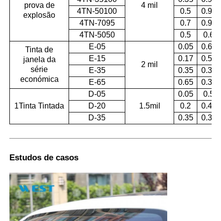
prova de
4 mil
4TN-50100
0.5
0.95
explosão
4TN-7095
0.7
0.95
4TN-5050
0.5
0.6
E-05
0.05
0.62
Tinta de
E-15
0.17
0.53
janela da
2 mil
série
E-35
0.35
0.35
económica
E-65
0.65
0.35
D-05
0.05
0.5
1Tinta Tintada
D-20
1.5mil
0.2
0.41
D-35
0.35
0.36
Estudos de casos