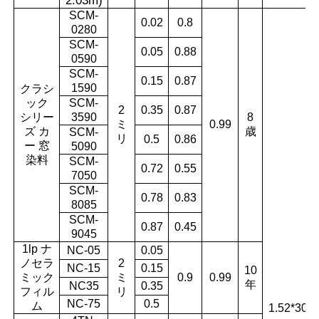
2.03m
)
SCM-
0.02
0.8
0280
SCM-
0.05
0.88
0590
SCM-
0.15
0.87
1590
クラシ
ック
SCM-
2
0.35
0.87
シリー
3590
8
ミ
0.99
ズ カ
歳
SCM-
リ
0.5
0.86
ー 窓
5090
染料
SCM-
0.72
0.55
7050
SCM-
0.78
0.83
8085
SCM-
0.87
0.45
9045
1lp ナ
NC-05
0.05
ノセラ
2
NC-15
0.15
10
ミック
ミ
0.9
0.99
年
NC35
0.35
フィル
リ
NC-75
0.5
ム
1.52*30m