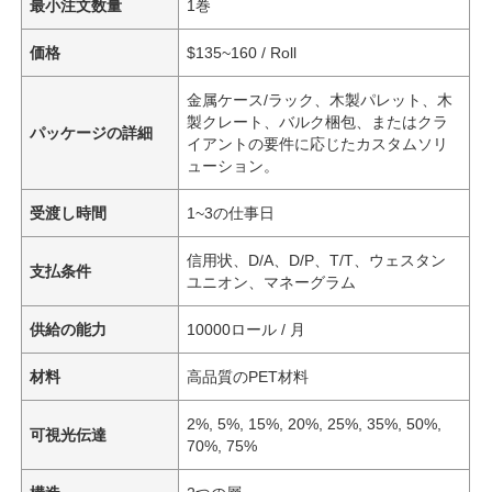
最小注文数量
1巻
価格
$135~160 / Roll
金属ケース/ラック、木製パレット、木
製クレート、バルク梱包、またはクラ
パッケージの詳細
イアントの要件に応じたカスタムソリ
ューション。
受渡し時間
1~3の仕事日
信用状、D/A、D/P、T/T、ウェスタン
支払条件
ユニオン、マネーグラム
供給の能力
10000ロール / 月
材料
高品質のPET材料
2%, 5%, 15%, 20%, 25%, 35%, 50%,
可視光伝達
70%, 75%