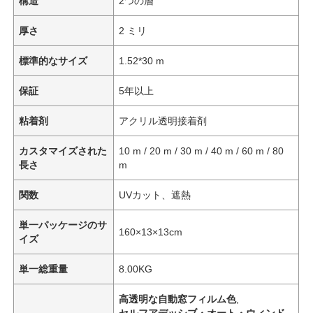
構造
2つの層
厚さ
2 ミリ
標準的なサイズ
1.52*30 m
保証
5年以上
粘着剤
アクリル透明接着剤
カスタマイズされた
10 m / 20 m / 30 m / 40 m / 60 m / 80
長さ
m
関数
UVカット、遮熱
単一パッケージのサ
160×13×13cm
イズ
単一総重量
8.00KG
高透明な自動窓フィルム色
,
セルフアデッシブ・オート・ウィンド