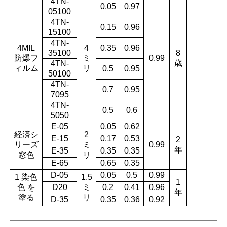
4TN-
0.05
0.97
05100
4TN-
0.15
0.96
15100
4TN-
4MIL
4
0.35
0.96
35100
8
防爆フ
ミ
0.99
歳
4TN-
ィルム
リ
0.5
0.95
50100
4TN-
0.7
0.95
7095
4TN-
0.5
0.6
5050
E-05
0.05
0.62
経済シ
2
E-15
0.17
0.53
2
リーズ
ミ
0.99
年
E-35
0.35
0.35
窓色
リ
E-65
0.65
0.35
D-05
0.05
0.5
0.99
1 染色
1.5
1
色 を
D20
ミ
0.2
0.41
0.96
年
塗る
リ
D-35
0.35
0.36
0.92