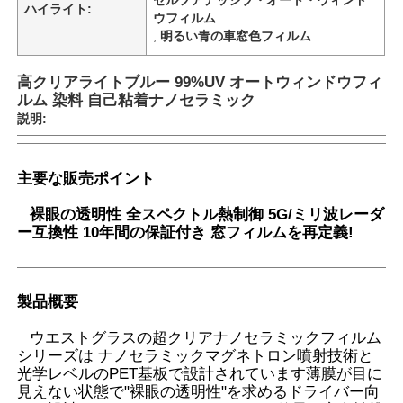
ハイライト:
ウフィルム
,
明るい青の車窓色フィルム
高クリアライトブルー 99%UV オートウィンドウフィ
ルム 染料 自己粘着ナノセラミック
説明:
主要な販売ポイント
裸眼の透明性 全スペクトル熱制御 5G/ミリ波レーダ
ー互換性 10年間の保証付き 窓フィルムを再定義!
ホーム
製品概要
ウエストグラスの超クリアナノセラミックフィルム
製品
シリーズは ナノセラミックマグネトロン噴射技術と
光学レベルのPET基板で設計されています薄膜が目に
見えない状態で"裸眼の透明性"を求めるドライバー向
企業情報