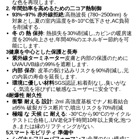
な色を再現します.
2. 年間効率を高めるための二コア熱制御
93%~97% 赤外線拒絶
:高熱波長 (780~2500nm) を
サーモクロミックPVBフィルム
対象とし,夏の室内温度を8~10°C低下させ,AC負荷
を削減する.
冬 の 熱 保持
: 熱損失を30%削減し,カビンの暖房速
度を20%向上させ,年間40%のエネルギー節約を可
能にします.
3健康を中心とした保護と長寿
紫外線ターミネーター
皮膚と内部の保護のために
UVA/UVB線の99%を遮断します.
内部 保存
: 皮革の裂け込みリスクを90%削減し,元
の内装の寿命を延長します.
環境に優しい材料
SGS認証,粘着剤なし,臭いがな
く,気流を浴びずに敏感なユーザーに安全です.
4耐爆性 耐久性
衝撃 耐える 設計
: 2ml 高強度基板でナノ粘着結合
≥95% 破裂ガラス断片で,噴出リスクを70%削減
極端 な 天候 に 耐える
: -30°Cから90°Cのサイクル
テストに合格し,UV老化3千時間10年以上黄化,泡つ
き,または縁のリフティングがない.
5スマートモビリティ 準備中
シグナルフリーパフォーマンス
:金属のない構成に