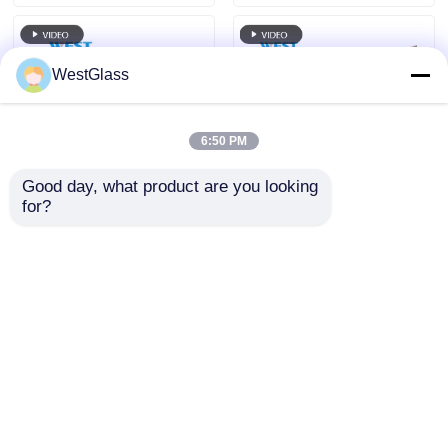
WestGlass
6:50 PM
Good day, what product are you looking 
for?
超クリアサンコントロ
ウルトラクリアダーク
ールウィンドウティン
ブルーナノセラミック
トUVカットカスタマ
ティントロール 遮熱
イズ、目の疲れを軽減
撥水 色安定性
お問い合わせを送信
お問い合わせを送信
ホーム
企業情報
お問い合わせ
Desktop Site
地図
プライバシーポリシー規約