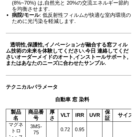
(8%~70%) は,自然光と 20%の交流エネルギー節約
を均衡させます.
病院/モール
: 低反射性フィルムが快適な室内環境の
ために光汚染を軽減します.
透明性,保護性,イノベーションが融合する窓フィル
ム技術の未来を体験してください.
今日 連絡してくだ
さい
オーダーメイドのオート,インストールサポート,
またはあなたのニーズに合わせたサンプル.
テクニカルパラメータ
自動車 窓 染料
製品
商品番
厚
保
VLT
IRR
UVR
サイズ
名
号
さ
証
マグネ
3MS-
0.72
0.95
トロ
75
ン・ス