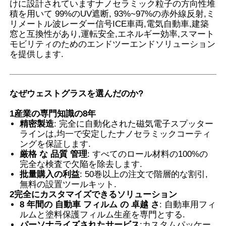
けに設計されていますナノセラミック粒子の方向性堆
積を用いて 99%のUV遮断, 93%~97%の赤外線反射,ミ
リメートル波レーダー信号ICE車両,電気自動車,建築
会社案内
窓と互換性があり,運転安全,エネルギー効率,スマート
モビリティのためのエンドツーエンドソリューション
を提供します.
品質管理
お問い合わせ
なぜウェストグラスを選んだのか?
1産業の専門知識の8年
精密製造
: 完全に自動化された磁気電子スプッター
ニュース
ラインは,均一で安定したナノセラミックコーティ
ングを保証します.
厳格 な 品質 管理
: すべてのロール材料の100%の
すべての場合
完全な検査で欠陥を除去します.
批量購入の利益
: 50巻以上の注文で階層的な割引,
無料の設置ツールキット.
見積依頼
2完全にカスタマイズできるソリューション
8 年間の 自動車 フィルム の 卓越 さ
: 自動車用フィ
ルムと塗料保護フィルム生産を専門とする.
車のペンキの保護フィルム
パーソナライズされたサービス
:カスタムパッケー