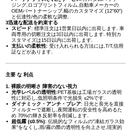
ジング,ロゴプリントフィルム,自動車メーカーの
OEMパートナーシップ,幅のカスタマイズ (12"60")
スマートPDLCフィルム
と伝達性/色の柔軟な調整.
3迅速な配送を約束する
スピード
: 標準注文は1営業日以内に出荷します. 車
クリアナノセラミックティント
両専用の切断注文は3日以内に出荷します. 特別カ
スタマイズは15日以内に出荷します.
支払いの柔軟性
: 受け入れられる方法には,T/T,信用
証などがあります.
調光フィルム
自動車 窓 染料
主要 な 利点
1. 裸眼の明晰さ 障害のない視力
スマート pdlc ガラス
光学レベルの透明性
:PET基板は工場ガラスの透明
性に対応し,低照明条件で光損失 ≤2%です.
ダイナミック・アンチ・ブレア
: 日光と長光を直接
PNLCフィルム
フィルターで遮断し,夜間運転の安全性を高めるた
め 70%の輝き反射率を削減します.
超低霧 (≤0.5%)
: 伝統的なフィルムの"凍結ガラス効
合わせガラスPVB中間膜
果"をなくし,雨/霧の際の透明性を向上させ,現実的