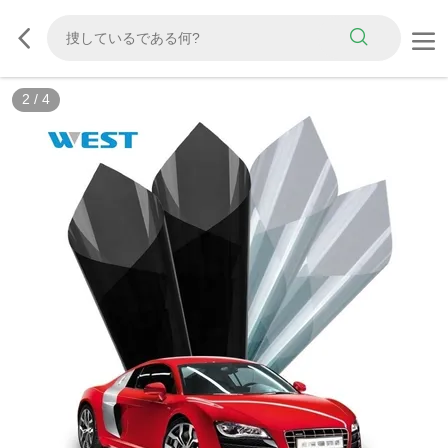
3
/
4