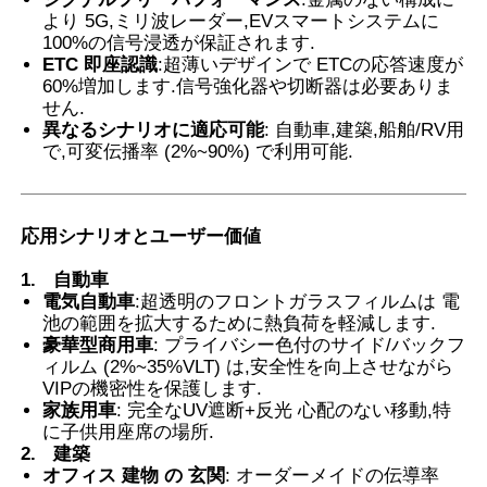
より 5G,ミリ波レーダー,EVスマートシステムに
100%の信号浸透が保証されます.
ETC 即座認識
:超薄いデザインで ETCの応答速度が
60%増加します.信号強化器や切断器は必要ありま
せん.
異なるシナリオに適応可能
: 自動車,建築,船舶/RV用
で,可変伝播率 (2%~90%) で利用可能.
応用シナリオとユーザー価値
1.
自動車
電気自動車
:超透明のフロントガラスフィルムは 電
池の範囲を拡大するために熱負荷を軽減します.
豪華型商用車
: プライバシー色付のサイド/バックフ
ィルム (2%~35%VLT) は,安全性を向上させながら
VIPの機密性を保護します.
家族用車
: 完全なUV遮断+反光 心配のない移動,特
に子供用座席の場所.
2.
建築
オフィス 建物 の 玄関
: オーダーメイドの伝導率